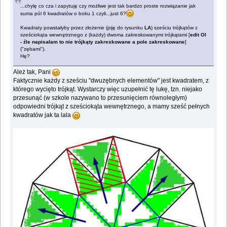
...chylę co cza i zapytuję czy możliwe jest tak bardzo proste rozwiązanie jak
suma pól 6 kwadratów o boku 1 czyli...just 6?
Kwadraty powstałyby przez złożenie (piję do rysunku
LA
) sześciu trójkątów z
sześciokąta wewnętrznego z (każdy) dwoma zakreskowanymi trójkątami [
edit Ol
- źle napisałam to nie trójkąty zakreskowane a pole zakreskowane
]
("zębami").
Hę?
Ależ tak, Pani
Faktycznie każdy z sześciu "dwuzębnych elementów" jest kwadratem, z
którego wycięto trójkąt. Wystarczy więc uzupełnić tę lukę, tzn. niejako
przesunąć (w szkole nazywano to przesunięciem równoległym)
odpowiedni trójkąt z sześciokąta wewnętrznego, a mamy sześć pełnych
kwadratów jak ta lala