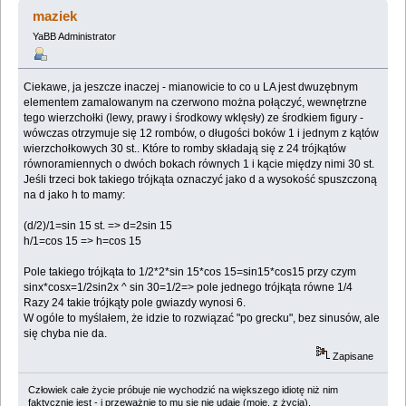
1945641 razy)
maziek
YaBB Administrator
Ciekawe, ja jeszcze inaczej - mianowicie to co u LA jest dwuzębnym
elementem zamalowanym na czerwono można połączyć, wewnętrzne
tego wierzchołki (lewy, prawy i środkowy wklęsły) ze środkiem figury -
wówczas otrzymuje się 12 rombów, o długości boków 1 i jednym z kątów
wierzchołkowych 30 st.. Które to romby składają się z 24 trójkątów
równoramiennych o dwóch bokach równych 1 i kącie między nimi 30 st.
Jeśli trzeci bok takiego trójkąta oznaczyć jako d a wysokość spuszczoną
na d jako h to mamy:
(d/2)/1=sin 15 st. => d=2sin 15
h/1=cos 15 => h=cos 15
Pole takiego trójkąta to 1/2*2*sin 15*cos 15=sin15*cos15 przy czym
sinx*cosx=1/2sin2x ^ sin 30=1/2=> pole jednego trójkąta równe 1/4
Razy 24 takie trójkąty pole gwiazdy wynosi 6.
W ogóle to myślałem, że idzie to rozwiązać "po grecku", bez sinusów, ale
się chyba nie da.
Zapisane
Człowiek całe życie próbuje nie wychodzić na większego idiotę niż nim
faktycznie jest - i przeważnie to mu się nie udaje (moje, z życia).