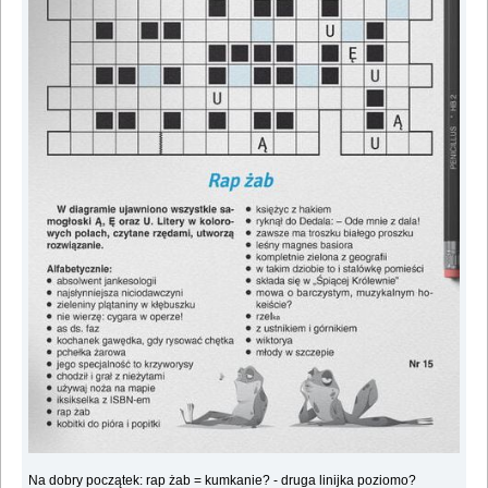
Na dobry początek: rap żab = kumkanie? - druga linijka poziomo?