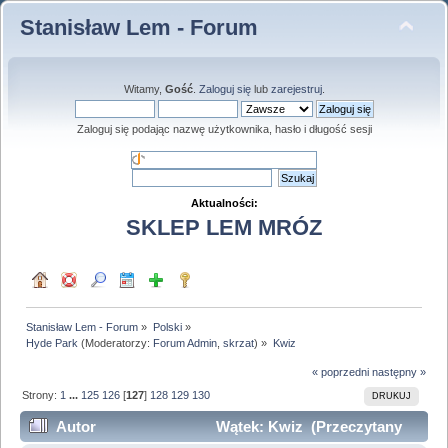
Stanisław Lem - Forum
Witamy,
Gość
.
Zaloguj się
lub
zarejestruj
.
Zaloguj się podając nazwę użytkownika, hasło i długość sesji
Aktualności:
SKLEP LEM MRÓZ
Stanisław Lem - Forum
»
Polski
»
Hyde Park
(Moderatorzy:
Forum Admin
,
skrzat
) »
Kwiz
« poprzedni
następny »
Strony:
1
...
125
126
[
127
]
128
129
130
DRUKUJ
Autor
Wątek: Kwiz (Przeczytany