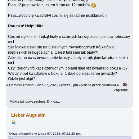
Psss...2 po prawdzie jestem ślepa na 12 rombów
Psss...wycofuję kwadraty! coś mi się za ładnie poskladało:)
Ratunku! Help! Hilfe!
Coś mi się kmini - trójkąt biały o czarnych krawędziach jest równoboczny
a=1
Sześciokąt dzieli się na 6 zielonych równobocznych trójkątów o
niebieskich krawędziach a=1 (jest taki sam jak biały?)
Zakreślone na czerwono pole tworzy z białym trójkątem kwadrat o boku
a=1
Czyli zielony trójkąt z czerwonymi polami daje też kwadrat o boku a=1?
Wtedy 6 pól kwadratów o boku a=1 daje pole szukanej gwiazdy?
Gdzie jest błąd?
«
Ostatnia zmiana: Lipca 07, 2025, 08:00:19 pm wysłana przez olkapolka
»
Zapisane
Mówią już powszechnie: Di - da...
Lieber Augustin
Cytat: olkapolka w Lipca 07, 2025, 07:12:28 pm