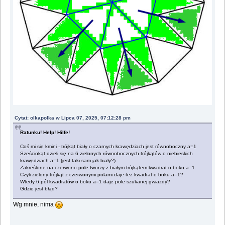
Cytat: olkapolka w Lipca 07, 2025, 07:12:28 pm
Ratunku! Help! Hilfe!
Coś mi się kmini - trójkąt biały o czarnych krawędziach jest równoboczny a=1
Sześciokąt dzieli się na 6 zielonych równobocznych trójkątów o niebieskich
krawędziach a=1 (jest taki sam jak biały?)
Zakreślone na czerwono pole tworzy z białym trójkątem kwadrat o boku a=1
Czyli zielony trójkąt z czerwonymi polami daje też kwadrat o boku a=1?
Wtedy 6 pól kwadratów o boku a=1 daje pole szukanej gwiazdy?
Gdzie jest błąd?
Wg mnie, nima