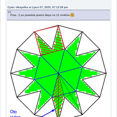
Cytat: olkapolka w Lipca 07, 2025, 07:12:28 pm
Psss...2 po prawdzie jestem ślepa na 12 rombów