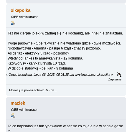
olkapolka
YaBB Administrator
Też nie cierpię jolek (w żadnej się nie kocham;), ale innej nie znalazłam.
Twoje pasowne - tubę faktycznie nie wiadomo gdzie - dwie możliwości.
Niciodawczyni - Ariadna - pasuje 6 rząd - znaczy poziomo.
As ds faz - elektryk? 5 rząd - poziomo?
Wtedy od jankes to amerykanista - 12 kolumna.
Krzyworysy - karykaturzysta 10 rząd.
W dziobie stalówkę - pelikan - 9 kolumna
«
Ostatnia zmiana: Lipca 08, 2025, 05:01:35 pm wysłana przez olkapolka
»
Zapisane
Mówią już powszechnie: Di - da...
maziek
YaBB Administrator
To co napisałaś też tak typowałem w sensie co to, ale nie w sensie gdzie
to.