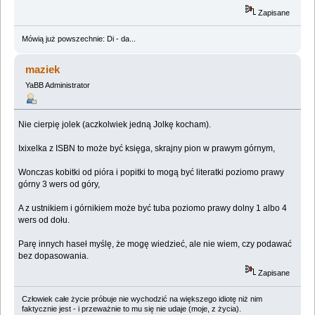
Zapisane
Mówią już powszechnie: Di - da...
maziek
YaBB Administrator
Nie cierpię jolek (aczkolwiek jedną Jolkę kocham).
Ixixelka z ISBN to może być księga, skrajny pion w prawym górnym,
Wonczas kobitki od pióra i popitki to mogą być literatki poziomo prawy
górny 3 wers od góry,
A z ustnikiem i górnikiem może być tuba poziomo prawy dolny 1 albo 4
wers od dołu.
Parę innych haseł myślę, że mogę wiedzieć, ale nie wiem, czy podawać
bez dopasowania.
Zapisane
Człowiek całe życie próbuje nie wychodzić na większego idiotę niż nim
faktycznie jest - i przeważnie to mu się nie udaje (moje, z życia).