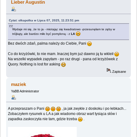
Lieber Augustin
Cytat: olkapolka w Lipca 07, 2025, 11:23:51 pm
Wydaje mi się, że to ja - miotając się kwadratowo -przesunęłam te zęby w
trójkąty, ale bardzo miło być pomyloną - z
LA
Bez dwóch zdań, palma należy do Ciebie, Pani
Co do krzyżówki, to nie mam. Inaczej bym już dawno ją tu wkleił
Na wszelki wypadek zapytam - po raz drugi - pana od krzyżówek z
Quory. Nothing is lost for asking
Zapisane
maziek
YaBB Administrator
A przepraszam o Pani
, ja jak zwykle z doskoku i po łebkach...
Zobaczyłem rysunek u LA a jak wiadomo obraz wart tysiąca słów i
zapadka zaskoczyła nie tam, gdzie trzeba
.