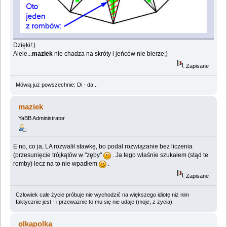
Dzięki!:)
Alele...
maziek
nie chadza na skróty i jeńców nie bierze;)
Zapisane
Mówią już powszechnie: Di - da...
maziek
YaBB Administrator
E no, co ja, LA rozwalił stawkę, bo podał rozwiązanie bez liczenia
(przesunięcie trójkątów w "zęby"
. Ja tego właśnie szukałem (stąd te
romby) lecz na to nie wpadłem
.
Zapisane
Człowiek całe życie próbuje nie wychodzić na większego idiotę niż nim
faktycznie jest - i przeważnie to mu się nie udaje (moje, z życia).
olkapolka