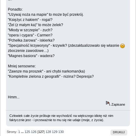
Ponadto:
"Używaj noża na mapie" to może być przekrój.
"Księżyc z hakiem" - rogal?
"Żel (z małym ka)" to może żelek?
"Młody w szczepie" - zuch?
"opera i cygara" - Carmen?
"Pchełka żarowa" - iskierka?
"Specjalność krzyworysy" - krzywik? (zdezaktualizowało się własnie
zboczenie zawodowe....)
"Magnes basiora" - wadera?
Mniej sensowne:
"Zawsze ma proszek" - ani chybi narkoman(ka)
"Kompletnie zielona z geografii" - nizina? Depresja?
Hmm...
Zapisane
Człowiek całe życie próbuje nie wychodzić na większego idiotę niż nim
faktycznie jest - i przeważnie to mu się nie udaje (moje, z życia).
Strony:
1
...
125
126
[
127
]
128
129
130
DRUKUJ