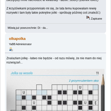
zaczęłyby mnie nachodzić te kwadraty - tażee...dobry rysunek rules;)
Z krzyżówkami przypomniało mi się, że lata temu kupowałam rewię
rozrywki i tam były takie pokrętne jolki - spróbuję później coś znaleźć:)
Zapisane
Mówią już powszechnie: Di - da...
olkapolka
YaBB Administrator
Znalazłam jolkę - łatwo nie będzie - od razu mówię, że nie mam do niej
rozwiązań...