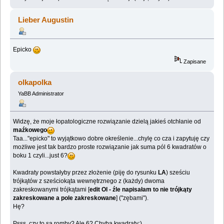
Lieber Augustin
Epicko
Zapisane
olkapolka
YaBB Administrator
Widzę, że moje łopatologiczne rozwiązanie dzielą jakieś otchłanie od
maźkowego
Taa..."epicko" to wyjątkowo dobre określenie...chylę co cza i zapytuję czy
możliwe jest tak bardzo proste rozwiązanie jak suma pól 6 kwadratów o
boku 1 czyli...just 6?
Kwadraty powstałyby przez złożenie (piję do rysunku
LA
) sześciu
trójkątów z sześciokąta wewnętrznego z (każdy) dwoma
zakreskowanymi trójkątami [
edit Ol - źle napisałam to nie trójkąty
zakreskowane a pole zakreskowane
] ("zębami").
Hę?
Psss..czy to są romby? Ale 6? Chyba kwadraty;)