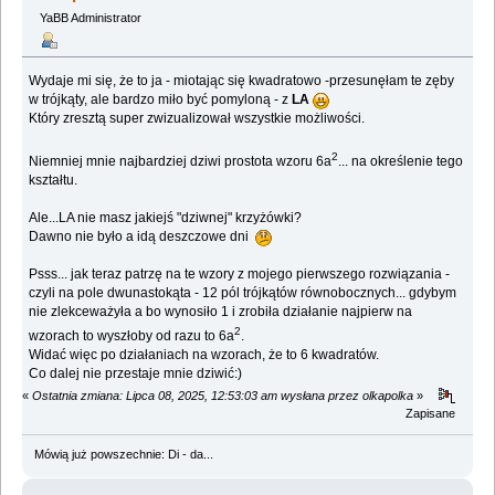
YaBB Administrator
Wydaje mi się, że to ja - miotając się kwadratowo -przesunęłam te zęby
w trójkąty, ale bardzo miło być pomyloną - z
LA
Który zresztą super zwizualizował wszystkie możliwości.
2
Niemniej mnie najbardziej dziwi prostota wzoru 6a
... na określenie tego
kształtu.
Ale...LA nie masz jakiejś "dziwnej" krzyżówki?
Dawno nie było a idą deszczowe dni
Psss... jak teraz patrzę na te wzory z mojego pierwszego rozwiązania -
czyli na pole dwunastokąta - 12 pól trójkątów równobocznych... gdybym
nie zlekceważyła a bo wynosiło 1 i zrobiła działanie najpierw na
2
wzorach to wyszłoby od razu to 6a
.
Widać więc po działaniach na wzorach, że to 6 kwadratów.
Co dalej nie przestaje mnie dziwić:)
«
Ostatnia zmiana: Lipca 08, 2025, 12:53:03 am wysłana przez olkapolka
»
Zapisane
Mówią już powszechnie: Di - da...