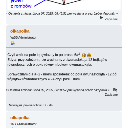
«
Ostatnia zmiana: Lipca 07, 2025, 08:45:51 pm wysłana przez Lieber Augustin
»
Zapisane
olkapolka
YaBB Administrator
2
Czyli wzór na pole tej gwiazdy to po prostu 6a
Edyta: przy założeniu, że wycinamy z dwunastokąta 12 trójkątów
równobocznych o boku równym bokowi dwunastokąta.
Sprawdziłam dla a=2 - moim sposobem: od pola dwunastokąta - 12 pól
trójkątów równobocznych = 24 czyli pasi. Hmm
«
Ostatnia zmiana: Lipca 07, 2025, 08:31:57 pm wysłana przez olkapolka
»
Zapisane
Mówią już powszechnie: Di - da...
olkapolka
YaBB Administrator