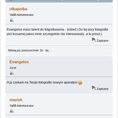
zardzewiałym robotem (Przeczytany 1394662 razy)
olkapolka
YaBB Administrator
Evangelos masz talent do fotgrafowania... kobiet:) Do tej pory fotografie
plci tozsamej jakos mnie szczegolnie nie interesowaly...a tu prosz;)
Zapisane
Mówią już powszechnie: Di - da...
Evangelos
Juror
A ja czekam na Twoje fotografie nowym aparatem
Zapisane
maziek
YaBB Administrator