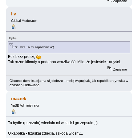
Zapisane
liv
Global Moderator
Cytuj
Bzz...bzz...a mi zapachnialo;)
Bez bzzz proszę
Tak różne klimaty a podobna wrażliwość. Miło, że jesteście - artyści.
Zapisane
Obecnie demokracja ma się dobrze – mniej więcej tak, jak republika rzymska w
czasach Oktawiana
maziek
YaBB Administrator
To bydle (pszczoła) wleciało mi w kadr i go zepsuło ;-) .
Olkapolka - trzaskaj zdjęcia, szkoda wiosny...