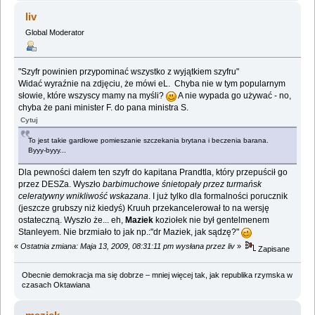
liv
Global Moderator
"Szyfr powinien przypominać wszystko z wyjątkiem szyfru"
Widać wyraźnie na zdjęciu, że mówi eL. Chyba nie w tym popularnym
słowie, które wszyscy mamy na myśli?
A nie wypada go używać - no,
chyba że pani minister F. do pana ministra S.
Cytuj
To jest takie gardłowe pomieszanie szczekania brytana i beczenia barana.
Byyy-byyy...
Dla pewności dałem ten szyfr do kapitana Prandtla, który przepuścił go
przez DESZa. Wyszło
barbimuchowe śnietopały przez turmańsk
celeratywny wnikliwość wskazana
. I już tylko dla formalności porucznik
(jeszcze grubszy niż kiedyś) Kruuh przekancelerował to na wersję
ostateczną. Wyszło że... eh,
Maziek
koziołek nie był gentelmenem
Stanleyem. Nie brzmiało to jak np.:"dr Maziek, jak sądzę?"
«
Ostatnia zmiana: Maja 13, 2009, 08:31:11 pm wysłana przez liv
»
Zapisane
Obecnie demokracja ma się dobrze – mniej więcej tak, jak republika rzymska w
czasach Oktawiana