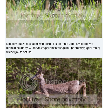
Niestety but zakląskał mi w błocku i jak on mnie zobaczył to po tym
ułamku sekundy, w którym zdążyłem trzasnąć mu portret wyglądał mniej
więcej jak ta sztuka: