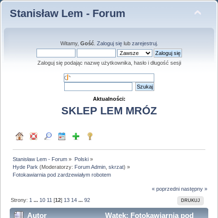
Stanisław Lem - Forum
Witamy,
Gość
.
Zaloguj się
lub
zarejestruj
.
Zaloguj się podając nazwę użytkownika, hasło i długość sesji
Aktualności:
SKLEP LEM MRÓZ
Stanisław Lem - Forum
»
Polski
»
Hyde Park
(Moderatorzy:
Forum Admin
,
skrzat
) »
Fotokawiarnia pod zardzewiałym robotem
« poprzedni
następny »
Strony:
1
...
10
11
[
12
]
13
14
...
92
DRUKUJ
Autor
Wątek: Fotokawiarnia pod