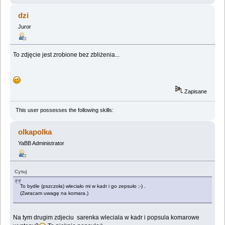
dzi
Juror
To zdjęcie jest zrobione bez zbliżenia...
Zapisane
This user possesses the following skills:
olkapolka
YaBB Administrator
Cytuj
To bydle (pszczoła) wleciało mi w kadr i go zepsuło ;-) .
(Zwracam uwagę na komara.)
Na tym drugim zdjeciu sarenka wleciala w kadr i popsula komarowe