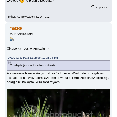
wystepy?
To pieknie popsula:)
Zapisane
Mówią już powszechnie: Di - da...
maziek
YaBB Administrator
Olkapolka - coś w tym stylu ;-) !
Cytat: dzi w Maja 12, 2009, 10:38:34 pm
To zdjęcie jest zrobione bez zbliżenia...
Ale niewiele brakowało ;-)... jakies 12 kroków. Wiedzialem, że gdzies
jest, ale go nie widziałem. Szedem powolutku i wreszcie przez lornetkę z
odległości najwyżej 20m zobaczyłem...