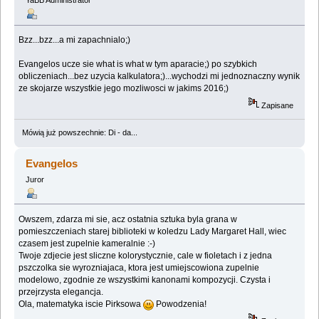
YaBB Administrator
Bzz...bzz...a mi zapachnialo;)
Evangelos ucze sie what is what w tym aparacie;) po szybkich
obliczeniach...bez uzycia kalkulatora;)...wychodzi mi jednoznaczny wynik
ze skojarze wszystkie jego mozliwosci w jakims 2016;)
Zapisane
Mówią już powszechnie: Di - da...
Evangelos
Juror
Owszem, zdarza mi sie, acz ostatnia sztuka byla grana w
pomieszczeniach starej biblioteki w koledzu Lady Margaret Hall, wiec
czasem jest zupelnie kameralnie :-)
Twoje zdjecie jest sliczne kolorystycznie, cale w fioletach i z jedna
pszczolka sie wyrozniajaca, ktora jest umiejscowiona zupelnie
modelowo, zgodnie ze wszystkimi kanonami kompozycji. Czysta i
przejrzysta elegancja.
Ola, matematyka iscie Pirksowa
Powodzenia!