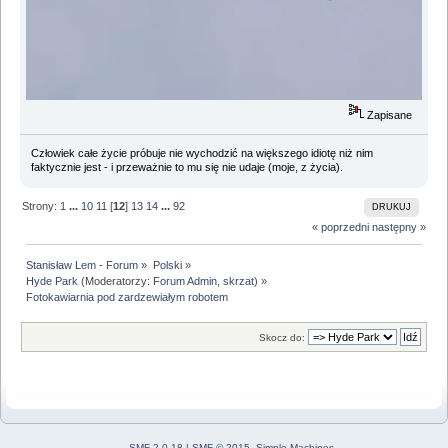
Zapisane
Człowiek całe życie próbuje nie wychodzić na większego idiotę niż nim
faktycznie jest - i przeważnie to mu się nie udaje (moje, z życia).
Strony:
1
...
10
11
[
12
]
13
14
...
92
DRUKUJ
« poprzedni
następny »
Stanisław Lem - Forum
»
Polski
»
Hyde Park
(Moderatorzy:
Forum Admin
,
skrzat
) »
Fotokawiarnia pod zardzewiałym robotem
Skocz do:
SMF 2.0.18
|
SMF © 2015
,
Simple Machines