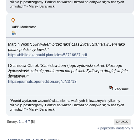
różnie je postrzegamy. Podział na ważne i nieważne odbywa się w naszych
umysłach" - Marek Baraniecki
Q
YaBB Moderator
Marcin Wołk
"„Ukrywałem przez jakiś czas Żyda”. Stanisław Lem jako
pisarz polsko-żydowski"
https://bibliotekanauki.pl/articles/53716837.pdf
I Stanisław Obirek
"Stanisław Lem i jego żydowski sekret. Dlaczego
żydowskość stała się problemem dla polskich Żydów po drugiej wojnie
światowej?"
https://journals.openedition.org/td/23713
Zapisane
"Wśród wydarzeń wszechświata nie ma ważnych i nieważnych, tylko my
różnie je postrzegamy. Podział na ważne i nieważne odbywa się w naszych
umysłach" - Marek Baraniecki
Strony:
1
...
6
7
[
8
]
DRUKUJ
« poprzedni
następny »