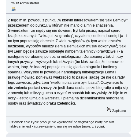
YaBB Administrator
Z tego m.in. powodu z punktu, w którym interesowałem się "jaki Lem był"
przeszedłem do punktu, w którym nie ma to dla mnie znaczenia.
Stwierdziłem, że nigdy się nie dowiem. Był taki pisarz, napisał sporo
książek uznanych "w kraju i za granicą", czytałem, ceniłem, i cenię i ja - i
na tym poprzestaję obecnie. Z wielu względów (w tym walca czasów
nazikomu, wyborów między złem a złem jakich musiał dokonywać) "jaki
był Lem" będzie zawsze osłonięte nimbem tajemnicy (prawdziwej) - a
następnie dorabianej po trochu mitologizacji. Dorabianej z takich, czy
innych przyczyn, wyższych lub niższych (bo ktoś uważa, że Lemowi to
winien, inny, że inaczej popsuje mu się gładka biografia i tantiemy
spadną). Wszystko to powoduje narastającą mitologizację Lema i
prawdę mówiąc, ponieważ większości to pasuje, sądzę, że nie da rady
tego zawrócić, gdyż Lem "wielkim pisarzem był i basta". Oczywiście to
nie zmienia postaci rzeczy, że jeśli dana osoba pisze biografię a mija się
z prawdą lub milczy głucho o czymś w sposób tak oczywisty, że bije to w
oczy - jest to ujmą dla warsztatu i plamą na dziennikarskim honorze tej
osoby oraz świadczy o braku rzetelności.
Zapisane
Człowiek całe życie próbuje nie wychodzić na większego idiotę niż nim
faktycznie jest - i przeważnie to mu się nie udaje (moje, z życia).