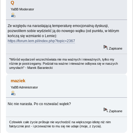
Q
YaBB Moderator
Ze względu na narastającą temperaturę emocjonalną dyskusji,
pozwoliłem sobie wydzielić ją do nowego wątku (od punktu, w którym
kończą się wzmianki o Lemie):
https://forum.lem.pl/index.php?topic=2367
Zapisane
"Wśród wydarzeń wszechświata nie ma ważnych i nieważnych, tylko my
różnie je postrzegamy. Podział na ważne i nieważne odbywa się w naszych
umysłach" - Marek Baraniecki
maziek
YaBB Administrator
Nic nie narasta. Po co rozwalać wątek?
Zapisane
Człowiek całe życie próbuje nie wychodzić na większego idiotę niż nim
faktycznie jest - i przeważnie to mu się nie udaje (moje, z życia).