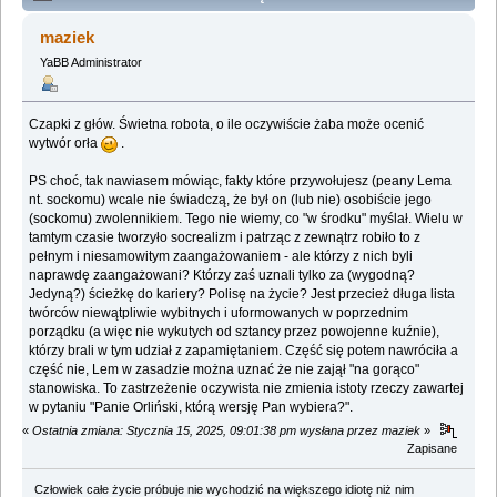
Wypędzony z Wysokiego Zamku - Agnieszka Gajewska
maziek
(Przeczytany 380682 razy)
YaBB Administrator
Czapki z głów. Świetna robota, o ile oczywiście żaba może ocenić
wytwór orła
.
PS choć, tak nawiasem mówiąc, fakty które przywołujesz (peany Lema
nt. sockomu) wcale nie świadczą, że był on (lub nie) osobiście jego
(sockomu) zwolennikiem. Tego nie wiemy, co "w środku" myślał. Wielu w
tamtym czasie tworzyło socrealizm i patrząc z zewnątrz robiło to z
pełnym i niesamowitym zaangażowaniem - ale którzy z nich byli
naprawdę zaangażowani? Którzy zaś uznali tylko za (wygodną?
Jedyną?) ścieżkę do kariery? Polisę na życie? Jest przecież długa lista
twórców niewątpliwie wybitnych i uformowanych w poprzednim
porządku (a więc nie wykutych od sztancy przez powojenne kuźnie),
którzy brali w tym udział z zapamiętaniem. Część się potem nawróciła a
część nie, Lem w zasadzie można uznać że nie zajął "na gorąco"
stanowiska. To zastrzeżenie oczywista nie zmienia istoty rzeczy zawartej
w pytaniu "Panie Orliński, którą wersję Pan wybiera?".
«
Ostatnia zmiana: Stycznia 15, 2025, 09:01:38 pm wysłana przez maziek
»
Zapisane
Człowiek całe życie próbuje nie wychodzić na większego idiotę niż nim