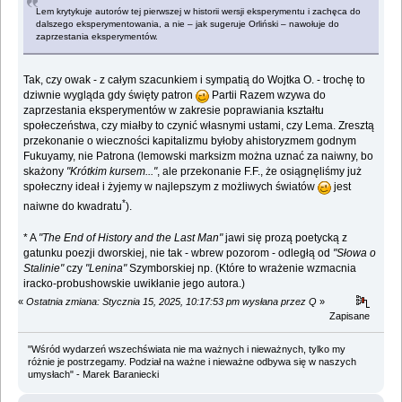
Lem krytykuje autorów tej pierwszej w historii wersji eksperymentu i zachęca do
dalszego eksperymentowania, a nie – jak sugeruje Orliński – nawołuje do
zaprzestania eksperymentów.
Tak, czy owak - z całym szacunkiem i sympatią do Wojtka O. - trochę to
dziwnie wygląda gdy święty patron
Partii Razem wzywa do
zaprzestania eksperymentów w zakresie poprawiania kształtu
społeczeństwa, czy miałby to czynić własnymi ustami, czy Lema. Zresztą
przekonanie o wieczności kapitalizmu byłoby ahistoryzmem godnym
Fukuyamy, nie Patrona (lemowski marksizm można uznać za naiwny, bo
skażony
"Krótkim kursem..."
, ale przekonanie F.F., że osiągnęliśmy już
społeczny ideał i żyjemy w najlepszym z możliwych światów
jest
*
naiwne do kwadratu
).
* A
"The End of History and the Last Man"
jawi się prozą poetycką z
gatunku poezji dworskiej, nie tak - wbrew pozorom - odległą od
"Słowa o
Stalinie"
czy
"Lenina"
Szymborskiej np. (Które to wrażenie wzmacnia
iracko-probushowskie uwikłanie jego autora.)
«
Ostatnia zmiana: Stycznia 15, 2025, 10:17:53 pm wysłana przez Q
»
Zapisane
"Wśród wydarzeń wszechświata nie ma ważnych i nieważnych, tylko my
różnie je postrzegamy. Podział na ważne i nieważne odbywa się w naszych
umysłach" - Marek Baraniecki