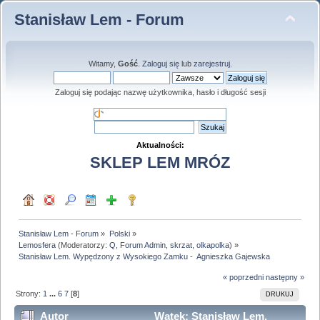
Stanisław Lem - Forum
Witamy,
Gość
.
Zaloguj się
lub
zarejestruj
.
Zaloguj się podając nazwę użytkownika, hasło i długość sesji
Aktualności:
SKLEP LEM MRÓZ
Stanisław Lem - Forum
»
Polski
»
Lemosfera
(Moderatorzy:
Q
,
Forum Admin
,
skrzat
,
olkapolka
) »
Stanisław Lem. Wypędzony z Wysokiego Zamku -  Agnieszka Gajewska 
« poprzedni
następny »
Strony:
1
...
6
7
[
8
]
DRUKUJ
Autor
Wątek: Stanisław Lem.