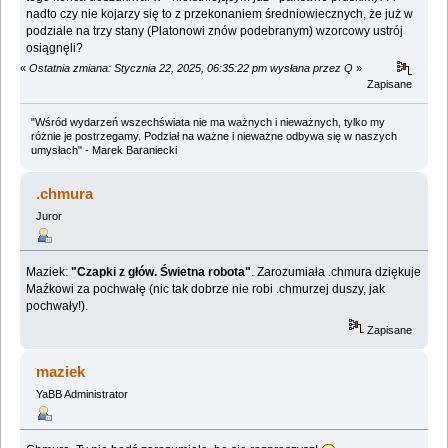
nadto czy nie kojarzy się to z przekonaniem średniowiecznych, że już w
podziale na trzy stany (Platonowi znów podebranym) wzorcowy ustrój
osiągnęli?
«
Ostatnia zmiana: Stycznia 22, 2025, 06:35:22 pm wysłana przez Q
»
Zapisane
"Wśród wydarzeń wszechświata nie ma ważnych i nieważnych, tylko my
różnie je postrzegamy. Podział na ważne i nieważne odbywa się w naszych
umysłach" - Marek Baraniecki
.chmura
Juror
Maziek:
"Czapki z głów. Świetna robota"
. Zarozumiała .chmura dziękuje
Maźkowi za pochwałę (nic tak dobrze nie robi .chmurzej duszy, jak
pochwały!).
Zapisane
maziek
YaBB Administrator