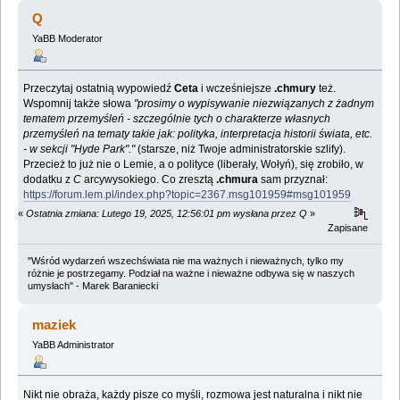
Q
YaBB Moderator
Przeczytaj ostatnią wypowiedź
Ceta
i wcześniejsze
.chmury
też.
Wspomnij także słowa
"prosimy o wypisywanie niezwiązanych z żadnym
tematem przemyśleń - szczególnie tych o charakterze własnych
przemyśleń na tematy takie jak: polityka, interpretacja historii świata, etc.
- w sekcji "Hyde Park"."
(starsze, niż Twoje administratorskie szlify).
Przecież to już nie o Lemie, a o polityce (liberały, Wołyń), się zrobiło, w
dodatku z
C
arcywysokiego. Co zresztą
.chmura
sam przyznał:
https://forum.lem.pl/index.php?topic=2367.msg101959#msg101959
«
Ostatnia zmiana: Lutego 19, 2025, 12:56:01 pm wysłana przez Q
»
Zapisane
"Wśród wydarzeń wszechświata nie ma ważnych i nieważnych, tylko my
różnie je postrzegamy. Podział na ważne i nieważne odbywa się w naszych
umysłach" - Marek Baraniecki
maziek
YaBB Administrator
Nikt nie obraża, każdy pisze co myśli, rozmowa jest naturalna i nikt nie