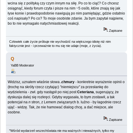
wcina się z polityką czy czym innym na siłę. Po co to ciąć? Co chcesz
osiągnąć, kiedy forum czyta i pisze na nim ~5 osób, które znają się jak
łyse konie i prawdopodobnie nawigują po nim pamiętając, gdzie ostatnio
coś napisały? Po co? To moje osobiste zdanie. Ja bym zapytał najpierw,
bo to nie wymagało natychmiastowej reakcji.
Zapisane
Człowiek całe życie próbuje nie wychodzić na większego idiotę niż nim
faktycznie jest - i przeważnie to mu się nie udaje (moje, z życia).
Q
YaBB Moderator
Widzisz, uznałem właśnie słowa
.chmury
- konkretnie wyrażenie opinii o
(trochę na skróty rzecz czytając)
"niemiejscu"
za przesłankę do
wydzielenia - zwł. gdy nastąpił po niej post
Ceteriana
, sugerujący, że
dyskusja dalej się rozkręci. Gdyby wygasała, to bym zostawił, a tak
potencjał na
n
stron, z Lemem związanych b. luźno - by łagodnie rzecz
ująć - widzę. Tak, że nie hamować dialog chcę, a dać miejsce, ale
osobne.
Zapisane
"Wśród wydarzeń wszechświata nie ma ważnych i nieważnych, tylko my