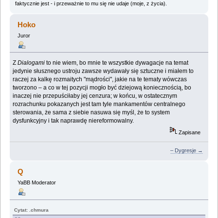
faktycznie jest - i przeważnie to mu się nie udaje (moje, z życia).
Hoko
Juror
Z
Dialogami
to nie wiem, bo mnie te wszystkie dywagacje na temat
jedynie słusznego ustroju zawsze wydawały się sztuczne i miałem to
raczej za kalkę rozmaitych "mądrości", jakie na te tematy wówczas
tworzono – a co w tej pozycji mogło być dziejową koniecznością, bo
inaczej nie przepuściłaby jej cenzura; w końcu, w ostatecznym
rozrachunku pokazanych jest tam tyle mankamentów centralnego
sterowania, że sama z siebie nasuwa się myśl, że to system
dysfunkcyjny i tak naprawdę niereformowalny.
Zapisane
– Dygresje →
Q
YaBB Moderator
Cytat: .chmura