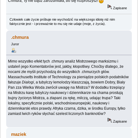
Chmura, Ty nie bądź zarozumiała, bo się rozproszysz!
Zapisane
Człowiek całe życie próbuje nie wychodzić na większego idiotę niż nim
faktycznie jest - i przeważnie to mu się nie udaje (moje, z życia).
.chmura
Juror
Mimo wszystko efekt tych .chmury analiz Mistrzowego marksizmu i
ustaleń jego Komentatorów jest, jakby, kłopotliwy. Choćby dlatego, że
nocami złe myśli przychodzą do wszystkich .chmurzych głów.
Massachusetts Institute of Technology za pieniądze polskich podatników
fałszuje
Dialogi
, a tubylczy lemolodzy klaszczają, bowiem Dobry, Biały
Pan zza Wielka Woda zwrócił uwagę na Mistrza? W dodatku trzepiący
na Mistrzu kasę tubylczy naukowcy i dziennikarze na chama prostują
bujny życiorys Mistrza, a złapani za rękę, milczą, udając trupa? Taki
lokalny, specyficznie polski, wschodnioeuropejski, naukowy i
dziennikarski etos prawdy. Afryka czarna, dzika, w środku Europy, tylko
zamiast lwich ryków słychać szelest liczonych banknotów?
Zapisane
maziek