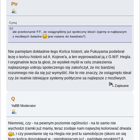
Ptr
Cytuj
ale przekonanie F.F., że osiągnęliśmy już społeczny ideał i żyjemy w najlepszym
z możliwych światów
jest naiwne do kwadratu*)
Nie pamiętam dokładnie tego
Końca historii
, ale Fukuyama podebrał
tezę o końcu historii od A. Kojeve'a, a ten wyprowadzał ją z G.W.F. Hegla.
I oryginalnie teza ta głosi, że wysiłek myśli w celu znalezienia
najlepszego ustroju społeczengo się zakończył, że nic bardziej
rozumnego nie da się już wymyślić. Ale to nie znaczy, że osiągnięto ideał
czy że realnie istniejące systemy polityczne sa najlepsze z możliwych.
Zapisane
Q
YaBB Moderator
Niemniej, czy - na pewnym poziomie ogólności - na to samo nie
wychodzi (ramki już mamy, teraz zostaje nam najwyżej kolorować drwala
), i czy powołanie się na Hegla nie jest tu samobójcze (skoro on się
tego końca doszukiwał w - nieistniejącym już - państwie pruskim)? A