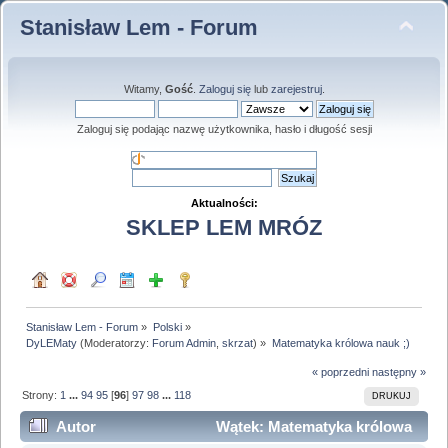
Stanisław Lem - Forum
Witamy,
Gość
.
Zaloguj się
lub
zarejestruj
.
Zaloguj się podając nazwę użytkownika, hasło i długość sesji
Aktualności:
SKLEP LEM MRÓZ
Stanisław Lem - Forum
»
Polski
»
DyLEMaty
(Moderatorzy:
Forum Admin
,
skrzat
) »
Matematyka królowa nauk ;)
« poprzedni
następny »
Strony:
1
...
94
95
[
96
]
97
98
...
118
DRUKUJ
Autor
Wątek: Matematyka królowa