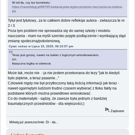
W roli tła, czy tez kontekstu:
https://naszeblogi.pl/68765-badania-pisa-regres-poziomu-nauczania-za-rzadow-
pis
Tytuł jest tytułowy...za to całkiem dobre refleksje autora - zwłaszcza te nr
2 i 3.
Poza tym problem nie sprowadza się do samej szkoły i modelu
nauczania - mam na myśli szeroko pojęte podłączenie i wynikającą stąd
zmianę społeczną/pokoleniową.
Cytat: xetras w Lipca 10, 2025, 06:10:57 pm
Teraz jest gorzej, nawet na bakier z logicznym wnioskowaniem,
tzn.
klasyczna logika w odwrocie.
Może tak, może nie - ja nie jestem przekonana do tezy "jak to kiedyś
było pięknie, a teraz paaanie..."
Człowiek nigdy nie był przytłoczony taką ilością informacji jak teraz -
nawet ogarniętym ludziom trudno czasem wybierać z tłoku fakty na
podstawie których można prawidłowo wnioskować.
Co do matematyki - sądzę, że zawsze była jednym z bardziej
traumatycznych przedmiotów - dla większości;)
Zapisane
Mówią już powszechnie: Di - da...