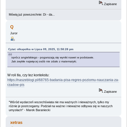
Zapisane
Mówią już powszechnie: Di - da...
Q
Juror
Cytat: olkapolka w Lipca 09, 2025, 11:58:28 pm
oprócz angielskiego - pogarszają się wyniki nawet w podstawie.
Jak zwykłe najwięcej osób nie zdało z matematyki.
W roli tła, czy tez kontekstu:
https://naszeblogi.pl/68765-badania-pisa-regres-poziomu-nauczania-za-
rzadow-pis
Zapisane
"Wśród wydarzeń wszechświata nie ma ważnych i nieważnych, tylko my
różnie je postrzegamy. Podział na ważne i nieważne odbywa się w naszych
umysłach" - Marek Baraniecki
xetras