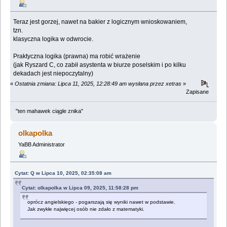
Teraz jest gorzej, nawet na bakier z logicznym wnioskowaniem,
tzn.
klasyczna logika w odwrocie.
Praktyczna logika (prawna) ma robić wrażenie
(jak Ryszard C, co zabił asystenta w biurze poselskim i po kilku
dekadach jest niepoczytalny)
«
Ostatnia zmiana: Lipca 11, 2025, 12:28:49 am wysłana przez xetras
»
Zapisane
"ten mahawek ciągle znika"
olkapolka
YaBB Administrator
Cytat: Q w Lipca 10, 2025, 02:35:08 am
Cytat: olkapolka w Lipca 09, 2025, 11:58:28 pm
oprócz angielskiego - pogarszają się wyniki nawet w podstawie.
Jak zwykłe najwięcej osób nie zdało z matematyki.