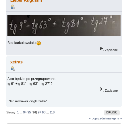
Lieber Augustin
Bez karkulowsiału
Zapisane
xetras
A co będzie po przegrupowaniu
tg 9° +tg 81° - tg 63° - tg 27°?
Zapisane
"ten mahawek ciągle znika"
Strony:
1
...
94
95
[
96
]
97
98
...
118
DRUKUJ
« poprzedni
następny »