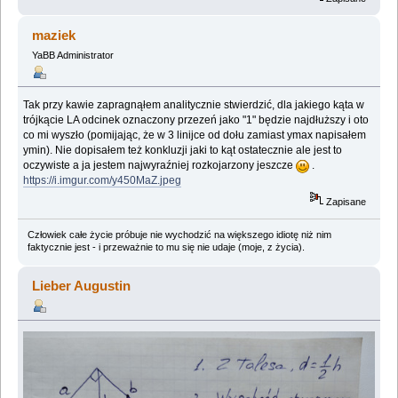
maziek
YaBB Administrator
Tak przy kawie zapragnąłem analitycznie stwierdzić, dla jakiego kąta w
trójkącie LA odcinek oznaczony przezeń jako "1" będzie najdłuższy i oto
co mi wyszło (pomijając, że w 3 linijce od dołu zamiast ymax napisałem
ymin). Nie dopisałem też konkluzji jaki to kąt ostatecznie ale jest to
oczywiste a ja jestem najwyraźniej rozkojarzony jeszcze
.
https://i.imgur.com/y450MaZ.jpeg
Zapisane
Człowiek całe życie próbuje nie wychodzić na większego idiotę niż nim
faktycznie jest - i przeważnie to mu się nie udaje (moje, z życia).
Lieber Augustin