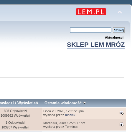
Aktualności:
SKLEP LEM MRÓZ
owiedzi
/
Wyświetleń
Ostatnia wiadomość
395 Odpowiedzi
Lipca 20, 2026, 12:31:23 pm
wysłana przez
maziek
1009362 Wyświetleń
1 Odpowiedzi
Marca 04, 2009, 02:28:17 am
wysłana przez Terminus
103767 Wyświetleń