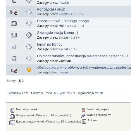
Zaczęty przez
maziek
Koncepcja Forum
Zaczęty przez
Terminus
«
1
2
3
»
Przyszło nowe... olaboga laboga...
Zaczęty przez
Hoko
«
1
2
3
...
7
»
Szanujcie swoją karmę ;-)
Zaczęty przez
skrzat
«
1
2
3
»
forum po liftingu
Zaczęty przez
skrzat
«
1
2
»
Do moderatorów i pozostałego maintenance personnel-u
Zaczęty przez Cetarian
Obsługa Forum - problemy z PM (wiadomościami osobistym
Zaczęty przez
maziek
Strony: [
1
]
2
Stanisław Lem - Forum
»
Polski
»
Hyde Park
»
Organizacja forum
Normalny wątek
Zamknięty wątek
Wątek przyklejony
Gorący wątek (Więcej niż 10 odpowiedzi)
Ankieta
Bardzo gorący wątek (Więcej niż 25 odpowiedzi)