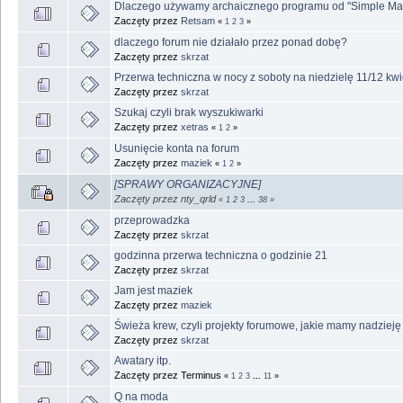
Dlaczego używamy archaicznego programu od "Simple Ma
Zaczęty przez
Retsam
«
1
2
3
»
dlaczego forum nie działało przez ponad dobę?
Zaczęty przez
skrzat
Przerwa techniczna w nocy z soboty na niedzielę 11/12 kw
Zaczęty przez
skrzat
Szukaj czyli brak wyszukiwarki
Zaczęty przez
xetras
«
1
2
»
Usunięcie konta na forum
Zaczęty przez
maziek
«
1
2
»
[SPRAWY ORGANIZACYJNE]
Zaczęty przez nty_qrld
«
1
2
3
...
38
»
przeprowadzka
Zaczęty przez
skrzat
godzinna przerwa techniczna o godzinie 21
Zaczęty przez
skrzat
Jam jest maziek
Zaczęty przez
maziek
Świeża krew, czyli projekty forumowe, jakie mamy nadzieję
Zaczęty przez
skrzat
Awatary itp.
Zaczęty przez Terminus
«
1
2
3
...
11
»
Q na moda