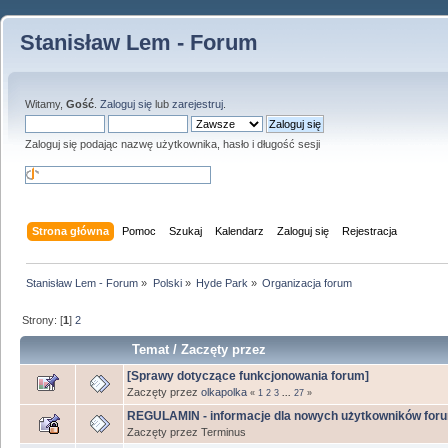
Stanisław Lem - Forum
Witamy,
Gość
.
Zaloguj się
lub
zarejestruj
.
Zaloguj się podając nazwę użytkownika, hasło i długość sesji
Strona główna
Pomoc
Szukaj
Kalendarz
Zaloguj się
Rejestracja
Stanisław Lem - Forum
»
Polski
»
Hyde Park
»
Organizacja forum
Strony: [
1
]
2
Temat
/
Zaczęty przez
[Sprawy dotyczące funkcjonowania forum]
Zaczęty przez
olkapolka
«
1
2
3
...
27
»
REGULAMIN - informacje dla nowych użytkowników for
Zaczęty przez Terminus