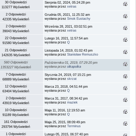
30 Odpowiedzi
Sierpnia 02, 2024, 05:24:28 pm
wysłana przez
xetras
113277 Wyświetleń
2 Odpowiedzi
Grudnia 05, 2021, 11:25:32 am
wysłana przez
Smok Eustachy
42335 Wyświetleń
2 Odpowiedzi
Września 28, 2021, 03:02:51 pm
wysłana przez
xetras
39043 Wyświetleń
22 Odpowiedzi
Lutego 16, 2021, 11:57:54 am
wysłana przez
Q
91580 Wyświetleń
21 Odpowiedzi
Listopada 14, 2019, 01:02:43 pm
wysłana przez
Stanisław Remuszko
142635 Wyświetleń
560 Odpowiedzi
Października 01, 2019, 07:29:20 pm
wysłana przez
olkapolka
1353227 Wyświetleń
7 Odpowiedzi
Stycznia 24, 2019, 07:15:21 pm
wysłana przez
skrzat
68889 Wyświetleń
12 Odpowiedzi
Marca 23, 2018, 04:51:44 pm
wysłana przez
Q
63404 Wyświetleń
2 Odpowiedzi
Marca 31, 2017, 08:34:42 pm
wysłana przez
maziek
43919 Wyświetleń
10 Odpowiedzi
Maja 11, 2016, 12:19:53 am
wysłana przez
Q
91189 Wyświetleń
161 Odpowiedzi
Maja 25, 2015, 08:09:49 pm
wysłana przez
Terminus
293794 Wyświetleń
1 Odpowiedzi
Lutego 05, 2015, 06:37:40 pm