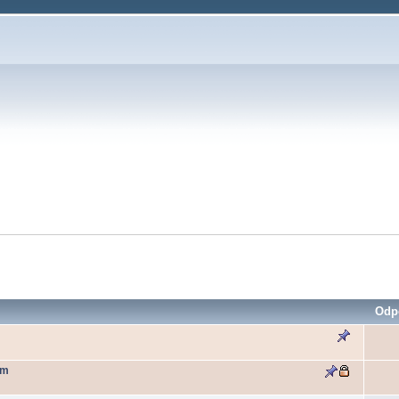
Odp
um