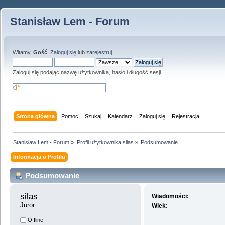
Stanisław Lem - Forum
Witamy,
Gość
.
Zaloguj się
lub
zarejestruj
.
Zaloguj się podając nazwę użytkownika, hasło i długość sesji
Strona główna
Pomoc
Szukaj
Kalendarz
Zaloguj się
Rejestracja
Stanisław Lem - Forum
»
Profil użytkownika silas
»
Podsumowanie
Informacja o Profilu
Podsumowanie
silas 
Wiadomości:
Juror
Wiek:
Offline