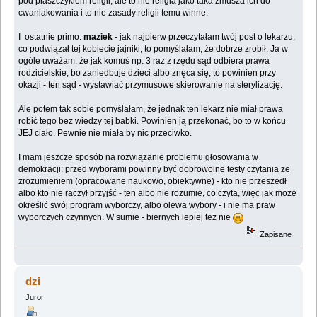
pod płaszczykiem religii, ale to nie religia jako taka zmusza ich do
cwaniakowania i to nie zasady religii temu winne.
I ostatnie primo:
maziek
- jak najpierw przeczytałam twój post o lekarzu,
co podwiązał tej kobiecie jajniki, to pomyślałam, że dobrze zrobił. Ja w
ogóle uważam, że jak komuś np. 3 raz z rzędu sąd odbiera prawa
rodzicielskie, bo zaniedbuje dzieci albo znęca się, to powinien przy
okazji - ten sąd - wystawiać przymusowe skierowanie na sterylizację.
Ale potem tak sobie pomyślałam, że jednak ten lekarz nie miał prawa
robić tego bez wiedzy tej babki. Powinien ją przekonać, bo to w końcu
JEJ ciało. Pewnie nie miała by nic przeciwko.
I mam jeszcze sposób na rozwiązanie problemu głosowania w
demokracji: przed wyborami powinny być dobrowolne testy czytania ze
zrozumieniem (opracowane naukowo, obiektywne) - kto nie przeszedł
albo kto nie raczył przyjść - ten albo nie rozumie, co czyta, więc jak może
określić swój program wyborczy, albo olewa wybory - i nie ma praw
wyborczych czynnych. W sumie - biernych lepiej też nie
Zapisane
dzi
Juror