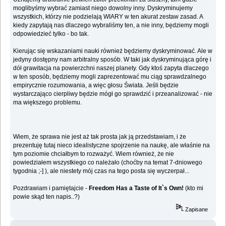
moglibyśmy wybrać zamiast niego dowolny inny. Dyskryminujemy
wszystkich, którzy nie podzielają WIARY w ten akurat zestaw zasad. A
kiedy zapytają nas dlaczego wybraliśmy ten, a nie inny, będziemy mogli
odpowiedzieć tylko - bo tak.
Kierując się wskazaniami nauki również będziemy dyskryminować. Ale w
jedyny dostępny nam arbitralny sposób. W taki jak dyskryminująca górę i
dół grawitacja na powierzchni naszej planety. Gdy ktoś zapyta dlaczego
w ten sposób, będziemy mogli zaprezentować mu ciąg sprawdzalnego
empirycznie rozumowania, a więc głosu Świata. Jeśli będzie
wystarczająco cierpliwy będzie mógł go sprawdzić i przeanalizować - nie
ma większego problemu.
Wiem, że sprawa nie jest aż tak prosta jak ją przedstawiam, i że
prezentuję tutaj nieco idealistyczne spojrzenie na naukę, ale właśnie na
tym poziomie chciałbym to rozważyć. Wiem również, że nie
powiedziałem wszystkiego co należało (choćby na temat 7-dniowego
tygodnia ;-] ), ale niestety mój czas na tego posta się wyczerpał...
Pozdrawiam i pamiętajcie -
Freedom Has a Taste of It`s Own!
(kto mi
powie skąd ten napis..?)
Zapisane