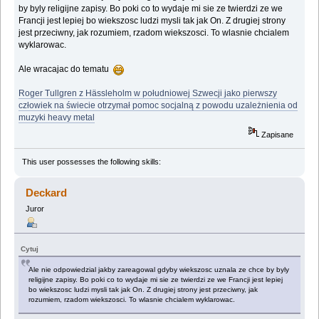
by byly religijne zapisy. Bo poki co to wydaje mi sie ze twierdzi ze we
Francji jest lepiej bo wiekszosc ludzi mysli tak jak On. Z drugiej strony
jest przeciwny, jak rozumiem, rzadom wiekszosci. To wlasnie chcialem
wyklarowac.
Ale wracajac do tematu
Roger Tullgren z Hässleholm w południowej Szwecji jako pierwszy
człowiek na świecie otrzymał pomoc socjalną z powodu uzależnienia od
muzyki heavy metal
Zapisane
This user possesses the following skills:
Deckard
Juror
Cytuj
Ale nie odpowiedzial jakby zareagowal gdyby wiekszosc uznala ze chce by byly
religijne zapisy. Bo poki co to wydaje mi sie ze twierdzi ze we Francji jest lepiej
bo wiekszosc ludzi mysli tak jak On. Z drugiej strony jest przeciwny, jak
rozumiem, rzadom wiekszosci. To wlasnie chcialem wyklarowac.