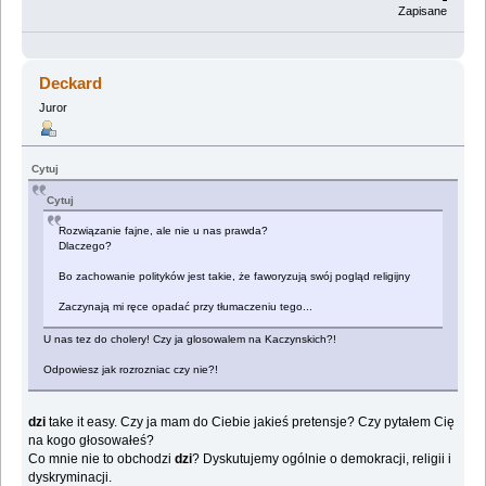
Zapisane
Deckard
Juror
Cytuj
Cytuj
Rozwiązanie fajne, ale nie u nas prawda?
Dlaczego?
Bo zachowanie polityków jest takie, że faworyzują swój pogląd religijny
Zaczynają mi ręce opadać przy tłumaczeniu tego...
U nas tez do cholery! Czy ja glosowalem na Kaczynskich?!
Odpowiesz jak rozrozniac czy nie?!
dzi
take it easy. Czy ja mam do Ciebie jakieś pretensje? Czy pytałem Cię
na kogo głosowałeś?
Co mnie nie to obchodzi
dzi
? Dyskutujemy ogólnie o demokracji, religii i
dyskryminacji.