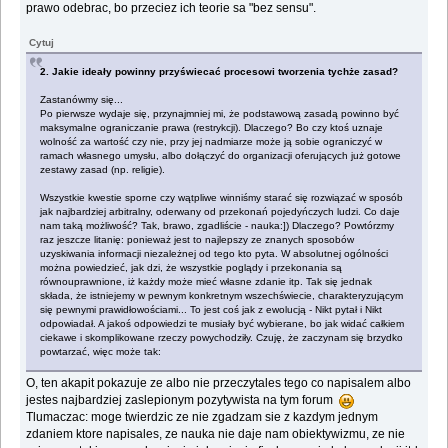
prawo odebrac, bo przeciez ich teorie sa "bez sensu".
Cytuj
2. Jakie ideały powinny przyświecać procesowi tworzenia tychże zasad?
Zastanówmy się...
Po pierwsze wydaje się, przynajmniej mi, że podstawową zasadą powinno być
maksymalne ograniczanie prawa (restrykcji). Dlaczego? Bo czy ktoś uznaje
wolność za wartość czy nie, przy jej nadmiarze może ją sobie ograniczyć w
ramach własnego umysłu, albo dołączyć do organizacji oferujących już gotowe
zestawy zasad (np. religie).
Wszystkie kwestie sporne czy wątpliwe winniśmy starać się rozwiązać w sposób
jak najbardziej arbitralny, oderwany od przekonań pojedyńczych ludzi. Co daje
nam taką możliwość? Tak, brawo, zgadliście - nauka:]) Dlaczego? Powtórzmy
raz jeszcze litanię: ponieważ jest to najlepszy ze znanych sposobów
uzyskiwania informacji niezależnej od tego kto pyta. W absolutnej ogólności
można powiedzieć, jak dzi, że wszystkie poglądy i przekonania są
równouprawnione, iż każdy może mieć własne zdanie itp. Tak się jednak
składa, że istniejemy w pewnym konkretnym wszechświecie, charakteryzującym
się pewnymi prawidłowościami... To jest coś jak z ewolucją - Nikt pytał i Nikt
odpowiadał. A jakoś odpowiedzi te musiały być wybierane, bo jak widać całkiem
ciekawe i skomplikowane rzeczy powychodziły. Czuję, że zaczynam się brzydko
powtarzać, więc może tak:
O, ten akapit pokazuje ze albo nie przeczytales tego co napisalem albo
jestes najbardziej zaslepionym pozytywista na tym forum
Tlumaczac: moge twierdzic ze nie zgadzam sie z kazdym jednym
zdaniem ktore napisales, ze nauka nie daje nam obiektywizmu, ze nie