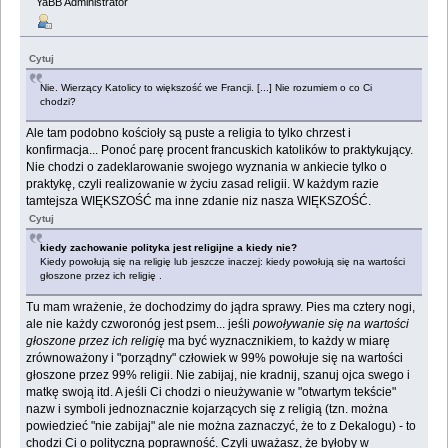
YaBB Administrator
Cytuj
Nie. Wierzący Katolicy to większość we Francji. [...] Nie rozumiem o co Ci
chodzi?
Ale tam podobno kościoły są puste a religia to tylko chrzest i
konfirmacja... Ponoć parę procent francuskich katolików to praktykujący.
Nie chodzi o zadeklarowanie swojego wyznania w ankiecie tylko o
praktykę, czyli realizowanie w życiu zasad religii. W każdym razie
tamtejsza WIĘKSZOŚĆ ma inne zdanie niz nasza WIĘKSZOŚĆ.
Cytuj
kiedy zachowanie polityka jest religijne a kiedy nie?
Kiedy powołują się na religię lub jeszcze inaczej: kiedy powołują się na wartości
głoszone przez ich religię .
Tu mam wrażenie, że dochodzimy do jądra sprawy. Pies ma cztery nogi,
ale nie każdy czworonóg jest psem... jeśli
powoływanie się na wartości
głoszone przez ich religię
ma być wyznacznikiem, to każdy w miarę
zrównoważony i "porządny" człowiek w 99% powołuje się na wartości
głoszone przez 99% religii. Nie zabijaj, nie kradnij, szanuj ojca swego i
matkę swoją itd. A jeśli Ci chodzi o nieużywanie w "otwartym tekście"
nazw i symboli jednoznacznie kojarzących się z religią (tzn. można
powiedzieć "nie zabijaj" ale nie można zaznaczyć, że to z Dekalogu) - to
chodzi Ci o polityczną poprawność. Czyli uważasz, że byłoby w