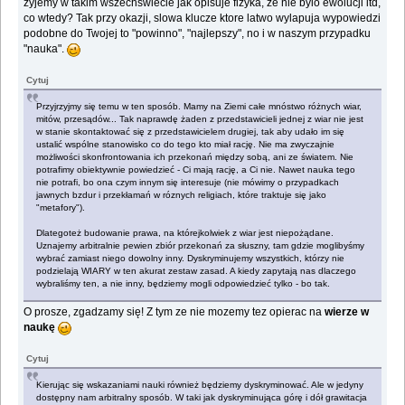
zyjemy w takim wszechswiecie jak opisuje fizyka, ze nie bylo ewolucji itd,
co wtedy? Tak przy okazji, slowa klucze ktore latwo wylapuja wypowiedzi
podobne do Twojej to "powinno", "najlepszy", no i w naszym przypadku
"nauka".
Cytuj
Przyjrzyjmy się temu w ten sposób. Mamy na Ziemi całe mnóstwo różnych wiar,
mitów, przesądów... Tak naprawdę żaden z przedstawicieli jednej z wiar nie jest
w stanie skontaktować się z przedstawicielem drugiej, tak aby udało im się
ustalić wspólne stanowisko co do tego kto miał rację. Nie ma zwyczajnie
możliwości skonfrontowania ich przekonań między sobą, ani ze światem. Nie
potrafimy obiektywnie powiedzieć - Ci mają rację, a Ci nie. Nawet nauka tego
nie potrafi, bo ona czym innym się interesuje (nie mówimy o przypadkach
jawnych bzdur i przekłamań w róznych religiach, które traktuje się jako
"metafory").
Dlategoteż budowanie prawa, na którejkolwiek z wiar jest niepożądane.
Uznajemy arbitralnie pewien zbiór przekonań za słuszny, tam gdzie moglibyśmy
wybrać zamiast niego dowolny inny. Dyskryminujemy wszystkich, którzy nie
podzielają WIARY w ten akurat zestaw zasad. A kiedy zapytają nas dlaczego
wybraliśmy ten, a nie inny, będziemy mogli odpowiedzieć tylko - bo tak.
O prosze, zgadzamy się! Z tym ze nie mozemy tez opierac na
wierze w
naukę
Cytuj
Kierując się wskazaniami nauki również będziemy dyskryminować. Ale w jedyny
dostępny nam arbitralny sposób. W taki jak dyskryminująca górę i dół grawitacja