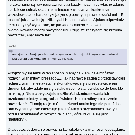
i przekonania są równouprawnione, iż każdy może mieć własne zdanie
itp. Tak się jednak składa, że istniejemy w pewnym konkretnym
wszechświecie, charakteryzującym się pewnymi prawidłowościami... To
jest coś jak z ewolucją - Nikt pytał i Nikt odpowiadał. A jakoś odpowiedzi
te musiały być wybierane, bo jak widać całkiem ciekawe i
skomplikowane rzeczy powychodziły. Czuję, że zaczynam się brzydko
powtarzać, więc może tak:
Cytuj
uznajesz ze Twoje przekonanie o tym ze nauka daje obiektywne odpowiedzi
jest ponad przekonaniem innych ze nie daje
Przyjrzyjmy się temu w ten sposób. Mamy na Ziemi całe mnóstwo
różnych wiar, mitów, przesądów... Tak naprawdę żaden z przedstawicieli
jednej z wiar nie jest w stanie skontaktować się z przedstawicielem
drugiej, tak aby udało im się ustalić wspólne stanowisko co do tego kto
miał rację. Nie ma zwyczajnie możliwości skonfrontowania ich
przekonań między sobą, ani ze światem. Nie potrafimy obiektywnie
powiedzieć - Ci mają rację, a Ci nie. Nawet nauka tego nie potrafi, bo
ona czym innym się interesuje (nie mówimy o przypadkach jawnych
bzdur i przekłamań w róznych religiach, które traktuje się jako
"metafory").
Dlategoteż budowanie prawa, na którejkolwiek z wiar jest niepożądane.
Uznajemy arbitralnie pewien zbiór przekonań za słuszny, tam gdzie