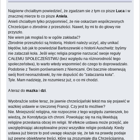
Najpierw chciałbym powiedzieć, że zgadzam sie z tym co pisze
Luca
i w
znacznej mierze to co pisze
Aniela
.
Anieli chciałbym tylko przypomnieć, że nie oskarżam współczesnych
Chrześcijan o zbrodnie z przeszłości. Nawet, by mi to do głowy nie
przyszło.
Nie wiem jak mogłaś to w ogóle zakładać?
Zbrodnie przeszłości są historią. Historii należy uczyć, aby unikać
błędów, lub jak to powiedział Bartoszewski o historii Auschwitz: byśmy
nie zataczali koła. Jeśli więc religia pragnie narzucać swoje reguły
CAŁEMU SPOŁECZEŃSTWU (bez względu na różnorodność tego
społeczeństwa), to warto wtedy wspomnieć do czego to doprowadzało.
Podobnie z Twoim porównaniem z Niemcami. Oni bacznie obserwują
swój front neonazistowki, by nie dopuścić do "zataczania koła".
Tyle. Mam nadzieję, że rozumiesz już, o co mi chodzi.
A teraz do
mazka
i
dzi
.
Wyobraźcie sobie teraz, że jawnie chrześcijański tekst ma się pojawić w
ważkiej ustawie w rzeczonej Francji. Czy jest to możliwe?
Nie. Mniejszość religijna, nie rozpocznie z tego względu zamieszek, bo
wiedzą, że Konstytucja ich chroni. Powołując się na nią likwidują
religijne przesłania obcej im religii. W efekcie ustawa może przejść, ale
uwzględniając akceptowalne przez wszystkie religie postulaty. Kiedy
ustawa już bierze to pod uwagę okazuje się, że tak na prawdę podaje
już pewne obiektywne treści, które są zrozumiałe dla Chrześcijanina,