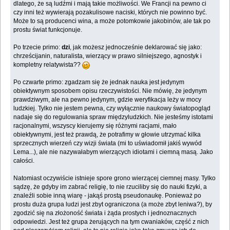
dlatego, że są ludźmi i mają takie możliwości. We Francji na pewno ci
czy inni też wywierają pozakulisowe naciski, których nie powinno być.
Może to są producenci wina, a może potomkowie jakobinów, ale tak po
prostu świat funkcjonuje.
Po trzecie primo:
dzi
, jak możesz jednocześnie deklarować się jako:
chrześcijanin, naturalista, wierzący w prawo silniejszego, agnostyk i
kompletny relatywista??
Po czwarte primo: zgadzam się że jednak nauka jest jedynym
obiektywnym sposobem opisu rzeczywistości. Nie mówię, że jedynym
prawdziwym, ale na pewno jedynym, gdzie weryfikacja leży w mocy
ludzkiej. Tylko nie jestem pewna, czy wyłącznie naukowy światopogląd
nadaje się do regulowania spraw międzyludzkich. Nie jesteśmy istotami
racjonalnymi, wszyscy kierujemy się różnymi racjami, mało
obiektywnymi, jest też prawdą, że potrafimy w głowie utrzymać kilka
sprzecznych wierzeń czy wizji świata (mi to uświadomił jakiś wywód
Lema...), ale nie nazywałabym wierzących idiotami i ciemną masą. Jako
całości.
Natomiast oczywiście istnieje spore grono wierzącej ciemnej masy. Tylko
sądzę, że gdyby im zabrać religię, to nie rzuciliby się do nauki fizyki, a
znaleźli sobie inną wiarę - jakąś prostą pseudonaukę. Ponieważ po
prostu duża grupa ludzi jest zbyt ograniczona (a może zbyt leniwa?), by
zgodzić się na złożoność świata i żąda prostych i jednoznacznych
odpowiedzi. Jest też grupa żerujących na tym cwaniaków, część z nich