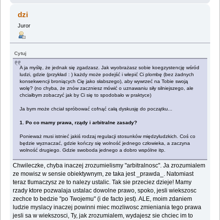
dzi
Juror
Cytuj
A ja myślę, że jednak się zgadzasz. Jak wyobrażasz sobie koegzystencję wśród
ludzi, gdzie (przykład : ) każdy może podejść i wlepić Ci plombę (bez żadnych
konsekwencji broniących Cię jako słabszego), aby wywrzeć na Tobie swoją
wolę? (no chyba, że znów zaczniesz mówić o uznawaniu siły silniejszego, ale
chciałbym zobaczyć jak by Ci się to spodobało w praktyce)
Ja bym może chciał spróbować cofnąć całą dyskusję do początku...
1. Po co mamy prawa, rządy i arbitralne zasady?
Ponieważ musi istnieć jakiś rodzaj regulacji stosunków międzyludzkich. Coś co
będzie wyznaczać, gdzie kończy się wolność jednego człowieka, a zaczyna
wolność drugiego. Gdzie swoboda jednego a dobro wspólne itp.
Chwileczke, chyba inaczej zrozumielismy "arbitralnosc". Ja zrozumialem
ze mowisz w sensie obiektywnym, ze taka jest _prawda_. Natomiast
teraz tlumaczysz ze to nalezy ustalic. Tak sie przeciez dzieje! Mamy
rzady ktore pozwalaja ustalac dowolne prawo, spoko, jesli wiekszosc
zechce to bedzie "po Twojemu" (i de facto jest). ALE, moim zdaniem
ludzie myslacy inaczej powinni miec mozliwosc zmieniania tego prawa
jesli sa w wiekszosci, Ty, jak zrozumialem, wydajesz sie chciec im to