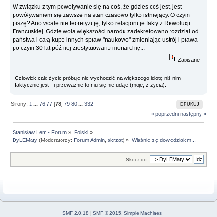
W związku z tym powoływanie się na coś, że gdzies coś jest, jest
powóływaniem się zawsze na stan czasowo tylko istniejący. O czym
piszę? Ano wcale nie teoretyzuję, tylko relacjonuje fakty z Rewolucji
Francuskiej. Gdzie wola większości narodu zadekretowano rozdział od
państwa i całą kupe innych spraw "naukowo" zmieniając ustrój i prawa -
po czym 30 lat później zrestytuowano monarchię...
Zapisane
Człowiek całe życie próbuje nie wychodzić na większego idiotę niż nim
faktycznie jest - i przeważnie to mu się nie udaje (moje, z życia).
Strony:
1
...
76
77
[
78
]
79
80
...
332
DRUKUJ
« poprzedni
następny »
Stanisław Lem - Forum
»
Polski
»
DyLEMaty
(Moderatorzy:
Forum Admin
,
skrzat
) »
Właśnie się dowiedziałem...
Skocz do:
SMF 2.0.18
|
SMF © 2015
,
Simple Machines