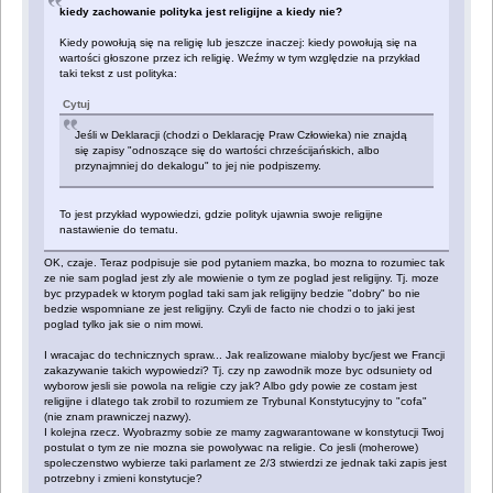
kiedy zachowanie polityka jest religijne a kiedy nie?
Kiedy powołują się na religię lub jeszcze inaczej: kiedy powołują się na
wartości głoszone przez ich religię. Weźmy w tym względzie na przykład
taki tekst z ust polityka:
Cytuj
Jeśli w Deklaracji (chodzi o Deklarację Praw Człowieka) nie znajdą
się zapisy "odnoszące się do wartości chrześcijańskich, albo
przynajmniej do dekalogu" to jej nie podpiszemy.
To jest przykład wypowiedzi, gdzie polityk ujawnia swoje religijne
nastawienie do tematu.
OK, czaje. Teraz podpisuje sie pod pytaniem mazka, bo mozna to rozumiec tak
ze nie sam poglad jest zly ale mowienie o tym ze poglad jest religijny. Tj. moze
byc przypadek w ktorym poglad taki sam jak religijny bedzie "dobry" bo nie
bedzie wspomniane ze jest religijny. Czyli de facto nie chodzi o to jaki jest
poglad tylko jak sie o nim mowi.
I wracajac do technicznych spraw... Jak realizowane mialoby byc/jest we Francji
zakazywanie takich wypowiedzi? Tj. czy np zawodnik moze byc odsuniety od
wyborow jesli sie powola na religie czy jak? Albo gdy powie ze costam jest
religijne i dlatego tak zrobil to rozumiem ze Trybunal Konstytucyjny to "cofa"
(nie znam prawniczej nazwy).
I kolejna rzecz. Wyobrazmy sobie ze mamy zagwarantowane w konstytucji Twoj
postulat o tym ze nie mozna sie powolywac na religie. Co jesli (moherowe)
spoleczenstwo wybierze taki parlament ze 2/3 stwierdzi ze jednak taki zapis jest
potrzebny i zmieni konstytucje?