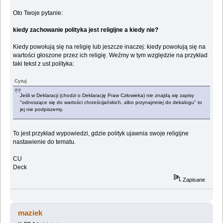
Oto Twoje pytanie:
kiedy zachowanie polityka jest religijne a kiedy nie?
Kiedy powołują się na religię lub jeszcze inaczej: kiedy powołują się na
wartości głoszone przez ich religię. Weźmy w tym względzie na przykład
taki tekst z ust polityka:
Cytuj
Jeśli w Deklaracji (chodzi o Deklarację Praw Człowieka) nie znajdą się zapisy
"odnoszące się do wartości chrześcijańskich, albo przynajmniej do dekalogu" to
jej nie podpiszemy.
To jest przykład wypowiedzi, gdzie polityk ujawnia swoje religijne
nastawienie do tematu.
CU
Deck
Zapisane
maziek