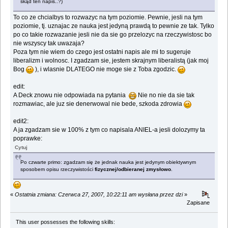
skąd ten napis..?)
To co ze chcialbys to rozwazyc na tym poziomie. Pewnie, jesli na tym
poziomie, tj. uznajac ze nauka jest jedyną prawdą to pewnie ze tak. Tylko
po co takie rozwazanie jesli nie da sie go przelozyc na rzeczywistosc bo
nie wszyscy tak uwazaja?
Poza tym nie wiem do czego jest ostatni napis ale mi to sugeruje
liberalizm i wolnosc. I zgadzam sie, jestem skrajnym liberalistą (jak moj
Bog
), i wlasnie DLATEGO nie moge sie z Toba zgodzic.
edit:
A Deck znowu nie odpowiada na pytania
Nie no nie da sie tak
rozmawiac, ale juz sie denerwowal nie bede, szkoda zdrowia
edit2:
A ja zgadzam sie w 100% z tym co napisala ANIEL-a jesli dolozymy ta
poprawke:
Cytuj
Po czwarte primo: zgadzam się że jednak nauka jest jedynym obiektywnym
sposobem opisu rzeczywistości
fizycznej/odbieranej zmysłowo
.
«
Ostatnia zmiana: Czerwca 27, 2007, 10:22:11 am wysłana przez dzi
»
Zapisane
This user possesses the following skills: