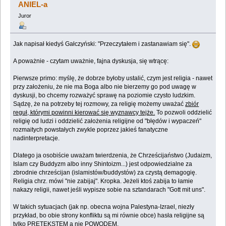
ANIEL-a
Juror
Jak napisał kiedyś Gałczyński: "Przeczytałem i zastanawiam się".
A poważnie - czytam uważnie, fajna dyskusja, się wtrącę:
Pierwsze primo: myślę, że dobrze byłoby ustalić, czym jest religia - nawet
przy założeniu, że nie ma Boga albo nie bierzemy go pod uwagę w
dyskusji, bo chcemy rozważyć sprawę na poziomie czysto ludzkim.
Sądzę, że na potrzeby tej rozmowy, za religię możemy uważać
zbiór
reguł, którymi powinni kierować się wyznawcy tejże.
To pozwoli oddzielić
religię od ludzi i oddzielić założenia religijne od "błędów i wypaczeń"
rozmaitych powstałych zwykle poprzez jakieś fanatyczne
nadinterpretacje.
Dlatego ja osobiście uważam twierdzenia, że Chrześcijaństwo (Judaizm,
Islam czy Buddyzm albo inny Shintoizm...) jest odpowiedzialne za
zbrodnie chrześcijan (islamistów/buddystów) za czystą demagogię.
Religia chrz. mówi "nie zabijaj". Kropka. Jeżeli ktoś zabija to łamie
nakazy religii, nawet jeśli wypisze sobie na sztandarach "Gott mit uns".
W takich sytuacjach (jak np. obecna wojna Palestyna-Izrael, niezły
przykład, bo obie strony konfliktu są mi równie obce) hasła religijne są
tylko PRETEKSTEM a nie POWODEM.