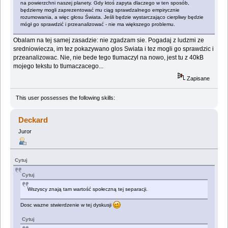
na powierzchni naszej planety. Gdy ktoś zapyta dlaczego w ten sposób,
będziemy mogli zaprezentować mu ciąg sprawdzalnego empirycznie
rozumowania, a więc głosu Świata. Jeśli będzie wystarczająco cierpliwy będzie
mógł go sprawdzić i przeanalizować - nie ma większego problemu.
Obalam na tej samej zasadzie: nie zgadzam sie. Pogadaj z ludzmi ze
sredniowiecza, im tez pokazywano glos Swiata i tez mogli go sprawdzic i
przeanalizowac. Nie, nie bede tego tlumaczyl na nowo, jest tu z 40kB
mojego tekstu to tlumaczacego...
Zapisane
This user possesses the following skills:
Deckard
Juror
Cytuj
Cytuj
Wszyscy znają tam wartość społeczną tej separacji.
Dosc wazne stwierdzenie w tej dyskusji
Cytuj