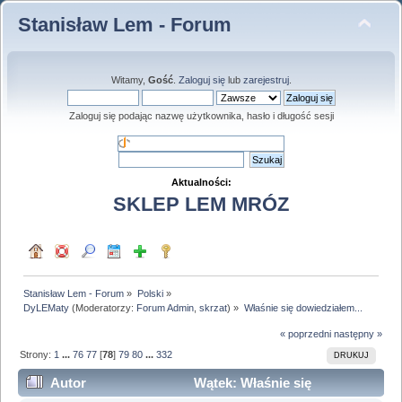
Stanisław Lem - Forum
Witamy,
Gość
.
Zaloguj się
lub
zarejestruj
.
Zaloguj się podając nazwę użytkownika, hasło i długość sesji
Aktualności:
SKLEP LEM MRÓZ
Stanisław Lem - Forum
»
Polski
»
DyLEMaty
(Moderatorzy:
Forum Admin
,
skrzat
) »
Właśnie się dowiedziałem...
« poprzedni
następny »
Strony:
1
...
76
77
[
78
]
79
80
...
332
DRUKUJ
Autor
Wątek: Właśnie się