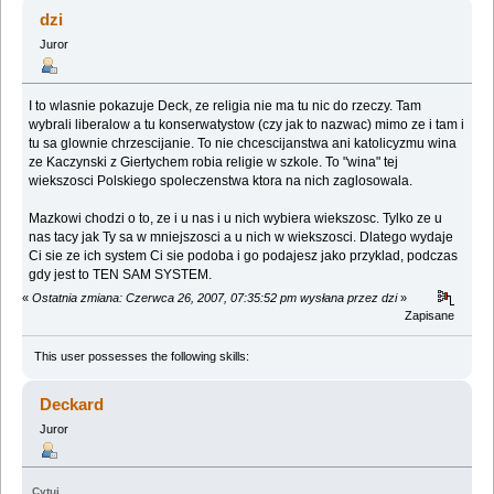
dowiedziałem... (Przeczytany 6588740 razy)
dzi
Juror
I to wlasnie pokazuje Deck, ze religia nie ma tu nic do rzeczy. Tam
wybrali liberalow a tu konserwatystow (czy jak to nazwac) mimo ze i tam i
tu sa glownie chrzescijanie. To nie chcescijanstwa ani katolicyzmu wina
ze Kaczynski z Giertychem robia religie w szkole. To "wina" tej
wiekszosci Polskiego spoleczenstwa ktora na nich zaglosowala.
Mazkowi chodzi o to, ze i u nas i u nich wybiera wiekszosc. Tylko ze u
nas tacy jak Ty sa w mniejszosci a u nich w wiekszosci. Dlatego wydaje
Ci sie ze ich system Ci sie podoba i go podajesz jako przyklad, podczas
gdy jest to TEN SAM SYSTEM.
«
Ostatnia zmiana: Czerwca 26, 2007, 07:35:52 pm wysłana przez dzi
»
Zapisane
This user possesses the following skills:
Deckard
Juror
Cytuj