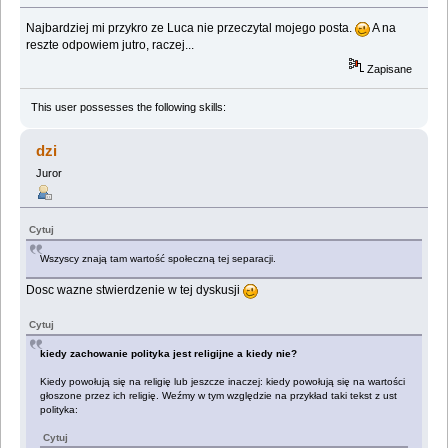
Najbardziej mi przykro ze Luca nie przeczytal mojego posta.
A na
reszte odpowiem jutro, raczej...
Zapisane
This user possesses the following skills:
dzi
Juror
Cytuj
Wszyscy znają tam wartość społeczną tej separacji.
Dosc wazne stwierdzenie w tej dyskusji
Cytuj
kiedy zachowanie polityka jest religijne a kiedy nie?
Kiedy powołują się na religię lub jeszcze inaczej: kiedy powołują się na wartości
głoszone przez ich religię. Weźmy w tym względzie na przykład taki tekst z ust
polityka:
Cytuj