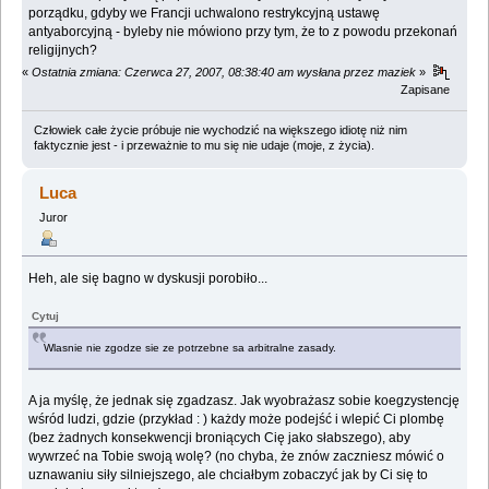
porządku, gdyby we Francji uchwalono restrykcyjną ustawę
antyaborcyjną - byleby nie mówiono przy tym, że to z powodu przekonań
religijnych?
«
Ostatnia zmiana: Czerwca 27, 2007, 08:38:40 am wysłana przez maziek
»
Zapisane
Człowiek całe życie próbuje nie wychodzić na większego idiotę niż nim
faktycznie jest - i przeważnie to mu się nie udaje (moje, z życia).
Luca
Juror
Heh, ale się bagno w dyskusji porobiło...
Cytuj
Wlasnie nie zgodze sie ze potrzebne sa arbitralne zasady.
A ja myślę, że jednak się zgadzasz. Jak wyobrażasz sobie koegzystencję
wśród ludzi, gdzie (przykład : ) każdy może podejść i wlepić Ci plombę
(bez żadnych konsekwencji broniących Cię jako słabszego), aby
wywrzeć na Tobie swoją wolę? (no chyba, że znów zaczniesz mówić o
uznawaniu siły silniejszego, ale chciałbym zobaczyć jak by Ci się to