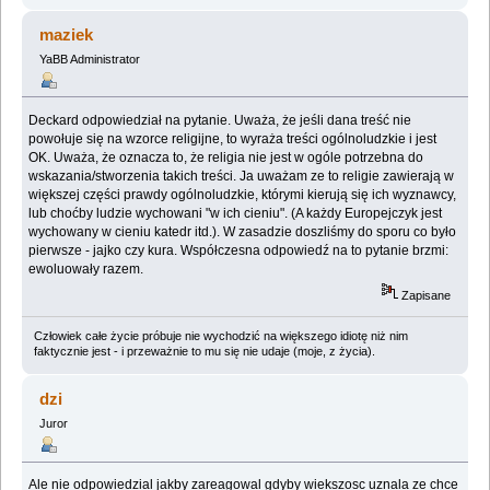
maziek
YaBB Administrator
Deckard odpowiedział na pytanie. Uważa, że jeśli dana treść nie
powołuje się na wzorce religijne, to wyraża treści ogólnoludzkie i jest
OK. Uważa, że oznacza to, że religia nie jest w ogóle potrzebna do
wskazania/stworzenia takich treści. Ja uważam ze to religie zawierają w
większej części prawdy ogólnoludzkie, którymi kierują się ich wyznawcy,
lub choćby ludzie wychowani "w ich cieniu". (A każdy Europejczyk jest
wychowany w cieniu katedr itd.). W zasadzie doszliśmy do sporu co było
pierwsze - jajko czy kura. Współczesna odpowiedź na to pytanie brzmi:
ewoluowały razem.
Zapisane
Człowiek całe życie próbuje nie wychodzić na większego idiotę niż nim
faktycznie jest - i przeważnie to mu się nie udaje (moje, z życia).
dzi
Juror
Ale nie odpowiedzial jakby zareagowal gdyby wiekszosc uznala ze chce