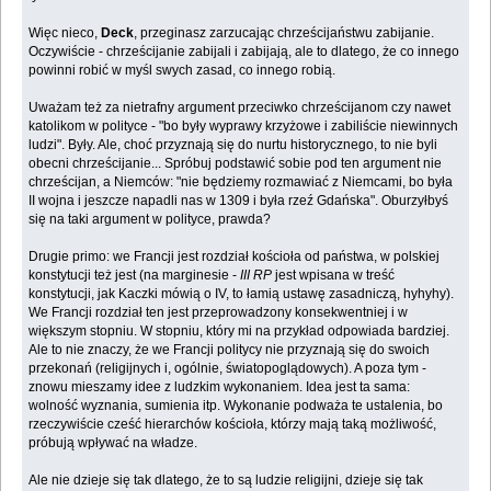
Więc nieco,
Deck
, przeginasz zarzucając chrześcijaństwu zabijanie.
Oczywiście - chrześcijanie zabijali i zabijają, ale to dlatego, że co innego
powinni robić w myśl swych zasad, co innego robią.
Uważam też za nietrafny argument przeciwko chrześcijanom czy nawet
katolikom w polityce - "bo były wyprawy krzyżowe i zabiliście niewinnych
ludzi". Były. Ale, choć przyznają się do nurtu historycznego, to nie byli
obecni chrześcijanie... Spróbuj podstawić sobie pod ten argument nie
chrześcijan, a Niemców: "nie będziemy rozmawiać z Niemcami, bo była
II wojna i jeszcze napadli nas w 1309 i była rzeź Gdańska". Oburzyłbyś
się na taki argument w polityce, prawda?
Drugie primo: we Francji jest rozdział kościoła od państwa, w polskiej
konstytucji też jest (na marginesie -
III RP
jest wpisana w treść
konstytucji, jak Kaczki mówią o IV, to łamią ustawę zasadniczą, hyhyhy).
We Francji rozdział ten jest przeprowadzony konsekwentniej i w
większym stopniu. W stopniu, który mi na przykład odpowiada bardziej.
Ale to nie znaczy, że we Francji politycy nie przyznają się do swoich
przekonań (religijnych i, ogólnie, światopoglądowych). A poza tym -
znowu mieszamy idee z ludzkim wykonaniem. Idea jest ta sama:
wolność wyznania, sumienia itp. Wykonanie podważa te ustalenia, bo
rzeczywiście cześć hierarchów kościoła, którzy mają taką możliwość,
próbują wpływać na władze.
Ale nie dzieje się tak dlatego, że to są ludzie religijni, dzieje się tak