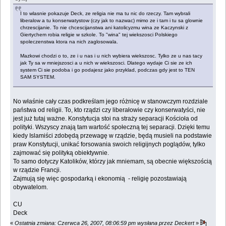
I to wlasnie pokazuje Deck, ze religia nie ma tu nic do rzeczy. Tam wybrali
liberalow a tu konserwatystow (czy jak to nazwac) mimo ze i tam i tu sa glownie
chrzescijanie. To nie chcescijanstwa ani katolicyzmu wina ze Kaczynski z
Giertychem robia religie w szkole. To "wina" tej wiekszosci Polskiego
spoleczenstwa ktora na nich zaglosowala.
Mazkowi chodzi o to, ze i u nas i u nich wybiera wiekszosc. Tylko ze u nas tacy
jak Ty sa w mniejszosci a u nich w wiekszosci. Dlatego wydaje Ci sie ze ich
system Ci sie podoba i go podajesz jako przyklad, podczas gdy jest to TEN
SAM SYSTEM.
No właśnie cały czas podkreślam jego różnicę w stanowczym rozdziale
państwa od religii. To, kto rządzi czy liberałowie czy konserwatyści, nie
jest już tutaj ważne. Konstytucja stoi na straży separacji Kościoła od
polityki. Wszyscy znają tam wartość społeczną tej separacji. Dzięki temu
kiedy Islamiści zdobędą przewagę w rządzie, będą musieli na podstawie
praw Konstytucji, unikać forsowania swoich religijnych poglądów, tylko
zajmować się polityką obiektywnie.
To samo dotyczy Katolików, którzy jak mniemam, są obecnie większością
w rządzie Francji.
Zajmują się więc gospodarką i ekonomią - religię pozostawiają
obywatelom.
CU
Deck
«
Ostatnia zmiana: Czerwca 26, 2007, 08:06:59 pm wysłana przez Deckert
»