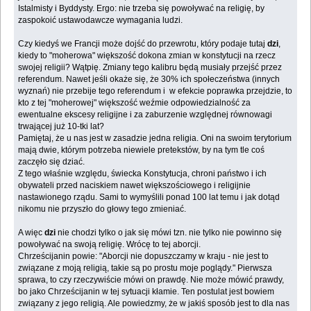
Istalmisty i Byddysty. Ergo: nie trzeba się powoływać na religię, by
zaspokoić ustawodawcze wymagania ludzi.
Czy kiedyś we Francji może dojść do przewrotu, który podaje tutaj
dzi
,
kiedy to "moherowa" większość dokona zmian w konstytucji na rzecz
swojej religii? Wątpię. Zmiany tego kalibru będą musiały przejść przez
referendum. Nawet jeśli okaże się, że 30% ich społeczeństwa (innych
wyznań) nie przebije tego referendum i w efekcie poprawka przejdzie, to
kto z tej "moherowej" większość weźmie odpowiedzialność za
ewentualne ekscesy religijne i za zaburzenie względnej równowagi
trwającej już 10-tki lat?
Pamiętaj, że u nas jest w zasadzie jedna religia. Oni na swoim terytorium
mają dwie, którym potrzeba niewiele pretekstów, by na tym tle coś
zaczęło się dziać.
Z tego właśnie względu, świecka Konstytucja, chroni państwo i ich
obywateli przed naciskiem nawet większościowego i religijnie
nastawionego rządu. Sami to wymyślili ponad 100 lat temu i jak dotąd
nikomu nie przyszło do głowy tego zmieniać.
A więc
dzi
nie chodzi tylko o jak się mówi tzn. nie tylko nie powinno się
powoływać na swoją religię. Wrócę to tej aborcji.
Chrześcijanin powie: "Aborcji nie dopuszczamy w kraju - nie jest to
związane z moją religią, takie są po prostu moje poglądy." Pierwsza
sprawa, to czy rzeczywiście mówi on prawdę. Nie może mówić prawdy,
bo jako Chrześcijanin w tej sytuacji kłamie. Ten postulat jest bowiem
związany z jego religią. Ale powiedzmy, że w jakiś sposób jest to dla nas