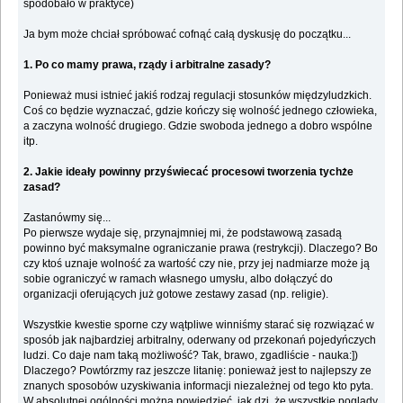
spodobało w praktyce)
Ja bym może chciał spróbować cofnąć całą dyskusję do początku...
1. Po co mamy prawa, rządy i arbitralne zasady?
Ponieważ musi istnieć jakiś rodzaj regulacji stosunków międzyludzkich.
Coś co będzie wyznaczać, gdzie kończy się wolność jednego człowieka,
a zaczyna wolność drugiego. Gdzie swoboda jednego a dobro wspólne
itp.
2. Jakie ideały powinny przyświecać procesowi tworzenia tychże
zasad?
Zastanówmy się...
Po pierwsze wydaje się, przynajmniej mi, że podstawową zasadą
powinno być maksymalne ograniczanie prawa (restrykcji). Dlaczego? Bo
czy ktoś uznaje wolność za wartość czy nie, przy jej nadmiarze może ją
sobie ograniczyć w ramach własnego umysłu, albo dołączyć do
organizacji oferujących już gotowe zestawy zasad (np. religie).
Wszystkie kwestie sporne czy wątpliwe winniśmy starać się rozwiązać w
sposób jak najbardziej arbitralny, oderwany od przekonań pojedyńczych
ludzi. Co daje nam taką możliwość? Tak, brawo, zgadliście - nauka:])
Dlaczego? Powtórzmy raz jeszcze litanię: ponieważ jest to najlepszy ze
znanych sposobów uzyskiwania informacji niezależnej od tego kto pyta.
W absolutnej ogólności można powiedzieć, jak dzi, że wszystkie poglądy