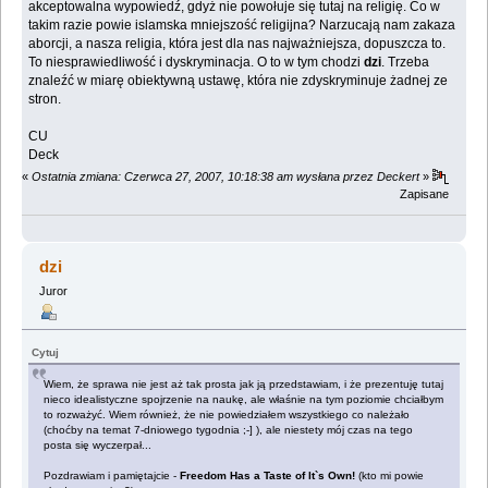
akceptowalna wypowiedź, gdyż nie powołuje się tutaj na religię. Co w
takim razie powie islamska mniejszość religijna? Narzucają nam zakaza
aborcji, a nasza religia, która jest dla nas najważniejsza, dopuszcza to.
To niesprawiedliwość i dyskryminacja. O to w tym chodzi
dzi
. Trzeba
znaleźć w miarę obiektywną ustawę, która nie zdyskryminuje żadnej ze
stron.
CU
Deck
«
Ostatnia zmiana: Czerwca 27, 2007, 10:18:38 am wysłana przez Deckert
»
Zapisane
dzi
Juror
Cytuj
Wiem, że sprawa nie jest aż tak prosta jak ją przedstawiam, i że prezentuję tutaj
nieco idealistyczne spojrzenie na naukę, ale właśnie na tym poziomie chciałbym
to rozważyć. Wiem również, że nie powiedziałem wszystkiego co należało
(choćby na temat 7-dniowego tygodnia ;-] ), ale niestety mój czas na tego
posta się wyczerpał...
Pozdrawiam i pamiętajcie -
Freedom Has a Taste of It`s Own!
(kto mi powie