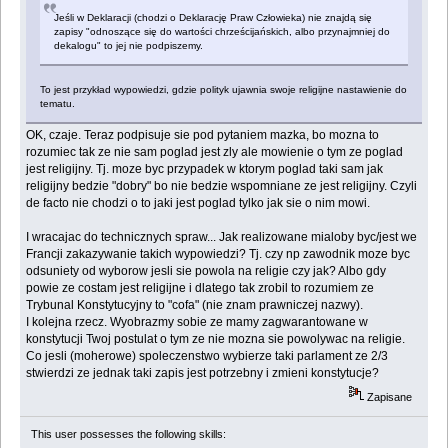
Jeśli w Deklaracji (chodzi o Deklarację Praw Człowieka) nie znajdą się
zapisy "odnoszące się do wartości chrześcijańskich, albo przynajmniej do
dekalogu" to jej nie podpiszemy.
To jest przykład wypowiedzi, gdzie polityk ujawnia swoje religijne nastawienie do
tematu.
OK, czaje. Teraz podpisuje sie pod pytaniem mazka, bo mozna to
rozumiec tak ze nie sam poglad jest zly ale mowienie o tym ze poglad
jest religijny. Tj. moze byc przypadek w ktorym poglad taki sam jak
religijny bedzie "dobry" bo nie bedzie wspomniane ze jest religijny. Czyli
de facto nie chodzi o to jaki jest poglad tylko jak sie o nim mowi.
I wracajac do technicznych spraw... Jak realizowane mialoby byc/jest we
Francji zakazywanie takich wypowiedzi? Tj. czy np zawodnik moze byc
odsuniety od wyborow jesli sie powola na religie czy jak? Albo gdy
powie ze costam jest religijne i dlatego tak zrobil to rozumiem ze
Trybunal Konstytucyjny to "cofa" (nie znam prawniczej nazwy).
I kolejna rzecz. Wyobrazmy sobie ze mamy zagwarantowane w
konstytucji Twoj postulat o tym ze nie mozna sie powolywac na religie.
Co jesli (moherowe) spoleczenstwo wybierze taki parlament ze 2/3
stwierdzi ze jednak taki zapis jest potrzebny i zmieni konstytucje?
Zapisane
This user possesses the following skills: