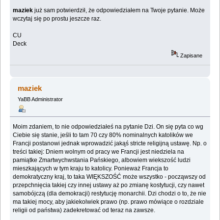
maziek
już sam potwierdził, że odpowiedziałem na Twoje pytanie. Może
wczytaj się po prostu jeszcze raz.
CU
Deck
Zapisane
maziek
YaBB Administrator
Moim zdaniem, to nie odpowiedziałeś na pytanie Dzi. On się pyta co wg
Ciebie się stanie, jeśli to tam 70 czy 80% nominalnych katolików we
Francji postanowi jednak wprowadzić jakąś stricte religijną ustawę. Np. o
treści takiej: Dniem wolnym od pracy we Francji jest niedziela na
pamiątke Zmartwychwstania Pańskiego, albowiem wiekszość ludzi
mieszkających w tym kraju to katolicy. Ponieważ Francja to
demokratyczny kraj, to taka WIĘKSZOŚĆ może wszystko - począwszy od
przepchnięcia takiej czy innej ustawy aż po zmianę kostytucji, czy nawet
samobójczą (dla demokracji) restytucję monarchii. Dzi chodzi o to, że nie
ma takiej mocy, aby jakiekolwiek prawo (np. prawo mówiące o rozdziale
religii od państwa) zadekretować od teraz na zawsze.