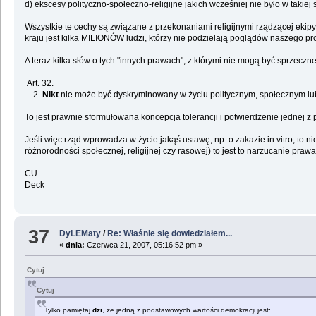
d) ekscesy polityczno-społeczno-religijne jakich wcześniej nie było w takiej 
Wszystkie te cechy są związane z przekonaniami religijnymi rządzącej e
kraju jest kilka MILIONÓW ludzi, którzy nie podzielają poglądów naszego pro
A teraz kilka słów o tych "innych prawach", z którymi nie mogą być sprzeczne
Art. 32.
2.
Nikt
nie może być dyskryminowany w życiu politycznym, społecznym l
To jest prawnie sformułowana koncepcja tolerancji i potwierdzenie j
Jeśli więc rząd wprowadza w życie jakąś ustawę, np: o zakazie in vitro, 
różnorodności społecznej, religijnej czy rasowej) to jest to narzucanie prawa
CU
Deck
37
DyLEMaty
/
Re: Właśnie się dowiedziałem...
«
dnia:
Czerwca 21, 2007, 05:16:52 pm »
Cytuj
Cytuj
Tylko pamiętaj
dzi
, że jedną z podstawowych wartości demokracji jest: