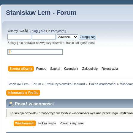
Stanisław Lem - Forum
Witamy,
Gość
.
Zaloguj się
lub
zarejestruj
.
Zaloguj się podając nazwę użytkownika, hasło i długość sesji
Strona główna
Pomoc
Szukaj
Kalendarz
Zaloguj się
Rejestracja
Stanisław Lem - Forum
»
Profil użytkownika Deckard
»
Pokaż wiadomości
»
Wiadomo
Informacja o Profilu
Pokaż wiadomości
Ta sekcja pozwala Ci zobaczyć wszystkie wiadomości wysłane przez tego użytkowni
Wiadomości
Pokaż wątki
Pokaż załączniki