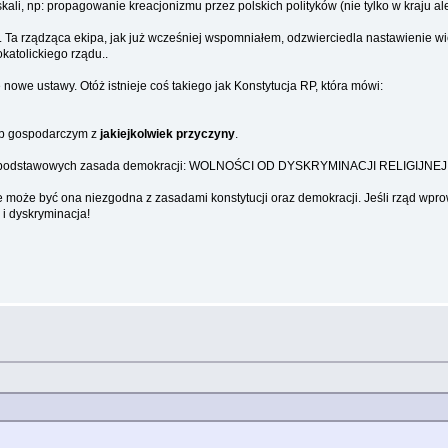
skali, np: propagowanie kreacjonizmu przez polskich polityków (nie tylko w kraju ale
kipy. Ta rządząca ekipa, jak już wcześniej wspomniałem, odzwierciedla nastawi
katolickiego rządu..
 nowe ustawy. Otóż istnieje coś takiego jak Konstytucja RP, która mówi:
ub gospodarczym z
jakiejkolwiek przyczyny
.
ednej z podstawowych zasada demokracji: WOLNOŚCI OD DYSKRYMINACJI RELIGIJN
to nie może być ona niezgodna z zasadami konstytucji oraz demokracji. Jeśli rz
 i dyskryminacja!