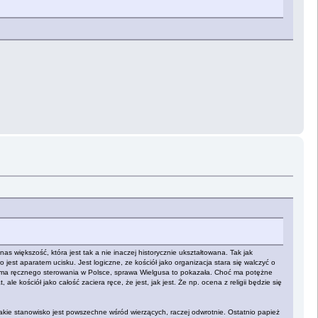
s większość, która jest tak a nie inaczej historycznie ukształtowana. Tak jak
est aparatem ucisku. Jest logiczne, ze kościół jako organizacja stara się walczyć o
nie ma ręcznego sterowania w Polsce, sprawa Wielgusa to pokazała. Choć ma potężne
e kościół jako całość zaciera ręce, że jest, jak jest. Że np. ocena z religii będzie się
kie stanowisko jest powszechne wśród wierzących, raczej odwrotnie. Ostatnio papież