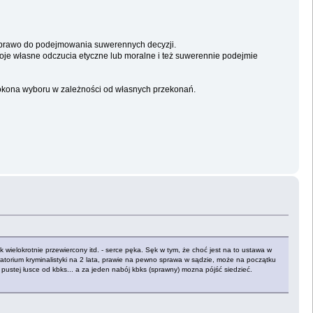
om prawo do podejmowania suwerennych decyzji.
a swoje własne odczucia etyczne lub moralne i też suwerennie podejmie
e dokona wyboru w zależności od własnych przekonań.
wielokrotnie przewiercony itd. - serce pęka. Sęk w tym, że choć jest na to ustawa w
atorium kryminalistyki na 2 lata, prawie na pewno sprawa w sądzie, może na początku
pustej łusce od kbks... a za jeden nabój kbks (sprawny) mozna pójść siedzieć.