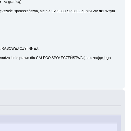
 i za granicą)
enie większości społeczeństwa, ale nie CAŁEGO SPOŁECZEŃSTWA
dzi
! W tym
EJ, RASOWEJ CZY INNEJ.
ąd wprowadza takie prawo dla CAŁEGO SPOŁECZEŃSTWA (nie uznając jego