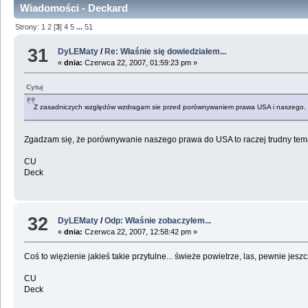
Wiadomości - Deckard
Strony:
1
2
[
3
]
4
5
...
51
31
DyLEMaty
/
Re: Właśnie się dowiedziałem...
«
dnia:
Czerwca 22, 2007, 01:59:23 pm »
Cytuj
Z zasadniczych względów wzdragam sie przed porównywaniem prawa USA i naszego. Wres
Zgadzam się, że porównywanie naszego prawa do USA to raczej trudny tema
CU
Deck
32
DyLEMaty
/
Odp: Właśnie zobaczyłem...
«
dnia:
Czerwca 22, 2007, 12:58:42 pm »
Coś to więzienie jakieś takie przytulne... świeże powietrze, las, pewnie jeszc
CU
Deck