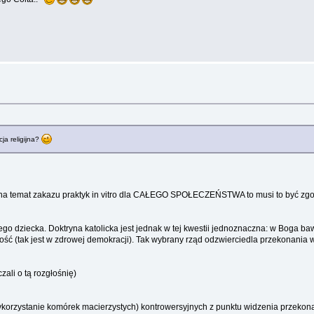
a religijna?
np: na temat zakazu praktyk in vitro dla CAŁEGO SPOŁECZEŃSTWA to musi to być z
go dziecka. Doktryna katolicka jest jednak w tej kwestii jednoznaczna: w Boga bawi
ść (tak jest w zdrowej demokracji). Tak wybrany rząd odzwierciedla przekonania w
ali o tą rozgłośnię)
ykorzystanie komórek macierzystych) kontrowersyjnych z punktu widzenia przekona