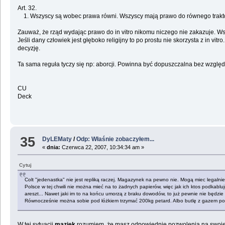
Art. 32.
1. Wszyscy są wobec prawa równi. Wszyscy mają prawo do równego trakto
Zauważ, że rząd wydając prawo do in vitro nikomu niczego nie zakazuje. W
Jeśli dany człowiek jest głęboko religijny to po prostu nie skorzysta z in v
decyzję.
Ta sama reguła tyczy się np: aborcji. Powinna być dopuszczalna bez względ
CU
Deck
35
DyLEMaty
/
Odp: Właśnie zobaczyłem...
«
dnia:
Czerwca 22, 2007, 10:34:34 am »
Cytuj
Colt "jedenastka" nie jest repliką raczej. Magazynek na pewno nie. Mogą miec legalni
Polsce w tej chwili nie można mieć na to żadnych papierów, więc jak ich ktos podkabluj
areszt... Nawet jaki im to na końcu umorzą z braku dowodów, to już pewnie nie będzie
Równocześnie można sobie pod łóżkiem trzymać 200kg petard. Albo butlę z gazem p
W tej sytuacji
maziek
rozumiem, że masz odpowiednie pozwolenia na swoj