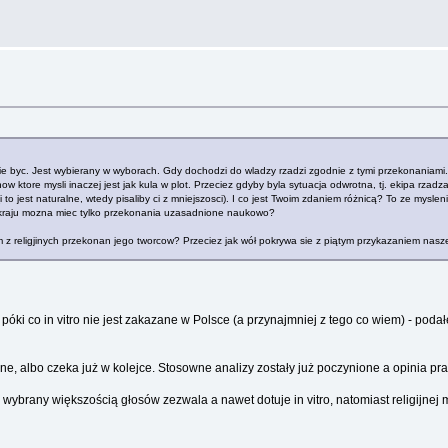
e byc. Jest wybierany w wyborach. Gdy dochodzi do wladzy rzadzi zgodnie z tymi przekonaniami. J
w ktore mysli inaczej jest jak kula w plot. Przeciez gdyby byla sytuacja odwrotna, tj. ekipa rzadz
(i to jest naturalne, wtedy pisaliby ci z mniejszosci). I co jest Twoim zdaniem różnicą? To ze mysl
? W kraju mozna miec tylko przekonania uzasadnione naukowo?
 z religjinych przekonan jego tworcow? Przeciez jak wół pokrywa sie z piątym przykazaniem naszej
óki co in vitro nie jest zakazane w Polsce (a przynajmniej z tego co wiem) - podałem
ne, albo czeka już w kolejce. Stosowne analizy zostały już poczynione a opinia p
 wybrany większością głosów zezwala a nawet dotuje in vitro, natomiast religijnej