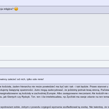
a religijna?
owinny zależeć od nich, tylko ode mnie!
kościoła, żaden hierarcha nie może powiedzieć ma być tak i tak - i tak będzie. Prawo stanowi u na
dujemy świątynię opatrzności. Jutro mogą zadecydować, że jeździmy jednak lewą stroną. Państwo j
zach marginalizowane są kościoły w zachodniej Europie. Albo zastępowane meczetami. Ale kościół 
ak Giertych czy Rydzyk. Tzn. ten i ów intelektualista, np Życiński ma swoje zdanie na ten temat, al
 wyobrażam sobie, żebym z powodu czyjegoś wyznania szufladkował tą osobę. Nie twierdzę, że ta