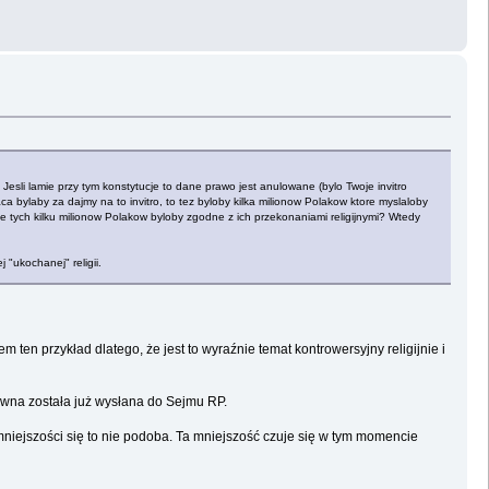
esli lamie przy tym konstytucje to dane prawo jest anulowane (bylo Twoje invitro
aca bylaby za dajmy na to invitro, to tez byloby kilka milionow Polakow ktore myslaloby
enie tych kilku milionow Polakow byloby zgodne z ich przekonaniami religijnymi? Wtedy
 "ukochanej" religii.
 ten przykład dlatego, że jest to wyraźnie temat kontrowersyjny religijnie i
rawna została już wysłana do Sejmu RP.
 mniejszości się to nie podoba. Ta mniejszość czuje się w tym momencie