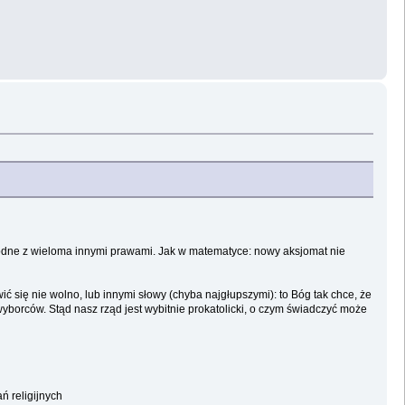
godne z wieloma innymi prawami. Jak w matematyce: nowy aksjomat nie
ć się nie wolno, lub innymi słowy (chyba najgłupszymi): to Bóg tak chce, że
yborców. Stąd nasz rząd jest wybitnie prokatolicki, o czym świadczyć może
ń religijnych