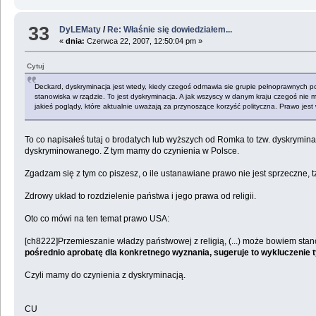
33
DyLEMaty
/
Re: Właśnie się dowiedziałem...
«
dnia:
Czerwca 22, 2007, 12:50:04 pm »
Cytuj
Deckard, dyskryminacja jest wtedy, kiedy czegoś odmawia sie grupie pełnoprawnych po
stanowiska w rządzie. To jest dyskryminacja. A jak wszyscy w danym kraju czegoś nie m
jakieś poglądy, które aktualnie uważają za przynoszące korzyść polityczna. Prawo jest
To co napisałeś tutaj o brodatych lub wyższych od Romka to tzw. dyskrymina
dyskryminowanego. Z tym mamy do czynienia w Polsce.
Zgadzam się z tym co piszesz, o ile ustanawiane prawo nie jest sprzeczne, t
Zdrowy układ to rozdzielenie państwa i jego prawa od religii.
Oto co mówi na ten temat prawo USA:
[ch8222]Przemieszanie władzy państwowej z religią, (...) może bowiem stan
pośrednio aprobatę dla konkretnego wyznania, sugeruje to wykluczenie 
Czyli mamy do czynienia z dyskryminacją.
CU