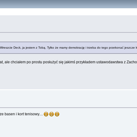
zcie Deck, ja jestem z Tobą. Tylko że mamy demokrację i trzeba do tego przekonać jeszcze kila
t, ale chciałem po prostu posłużyć się jakimś przykładem ustawodawstwa z Zacho
ze basen i kort tenisowy....