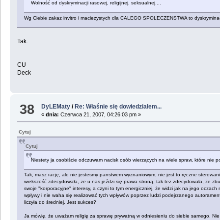
Wolność od dyskryminacji rasowej, religijnej, seksualnej....
Wg Ciebie zakaz invitro i maciezystych dla CALEGO SPOLECZENSTWA to dyskryminacj
Tak.
CU
Deck
38
DyLEMaty
/
Re: Właśnie się dowiedziałem...
«
dnia:
Czerwca 21, 2007, 04:26:03 pm »
Cytuj
Cytuj
Niestety ja osobiście odczuwam nacisk osób wierzących na wiele spraw, które nie p
Tak, masz rację, ale nie jestesmy panstwem wyznaniowym, nie jest to ręczne sterowanie 
wiekszość zdecydowała, że u nas jeździ się prawa stroną, tak też zdecydowała, że zbu
swoje "korporacyjne" interesy, a czyni to tym energiczniej, że widzi jak na jego oc
wpływy i nie waha się realizować tych wpływów poprzez ludzi podejrzanego autoramentu, j
liczyła do średniej. Jest sukces?
Ja mówię, że uważam religię za sprawę prywatną w odniesieniu do siebie samego. Nie