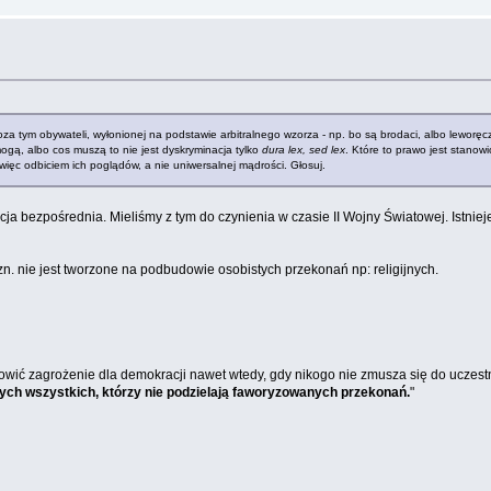
za tym obywateli, wyłonionej na podstawie arbitralnego wzorza - np. bo są brodaci, albo leworę
ogą, albo cos muszą to nie jest dyskryminacja tylko
dura lex, sed lex
. Które to prawo jest stanowi
 więc odbiciem ich poglądów, a nie uniwersalnej mądrości. Głosuj.
cja bezpośrednia. Mieliśmy z tym do czynienia w czasie II Wojny Światowej. Istni
zn. nie jest tworzone na podbudowie osobistych przekonań np: religijnych.
owić zagrożenie dla demokracji nawet wtedy, gdy nikogo nie zmusza się do uczest
tych wszystkich, którzy nie podzielają faworyzowanych przekonań.
"