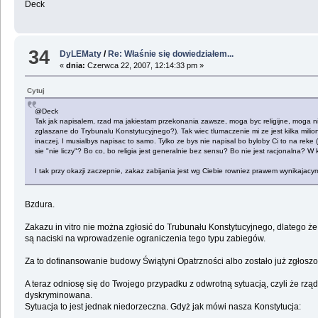
Deck
34
DyLEMaty
/
Re: Właśnie się dowiedziałem...
«
dnia:
Czerwca 22, 2007, 12:14:33 pm »
Cytuj
@Deck
Tak jak napisalem, rzad ma jakiestam przekonania zawsze, moga byc religijne, moga ni
zglaszane do Trybunalu Konstytucyjnego?). Tak wiec tlumaczenie mi ze jest kilka miliono
inaczej. I musialbys napisac to samo. Tylko ze bys nie napisal bo byloby Ci to na reke 
sie "nie liczy"? Bo co, bo religia jest generalnie bez sensu? Bo nie jest racjonalna
I tak przy okazji zaczepnie, zakaz zabijania jest wg Ciebie rowniez prawem wynikajacym
Bzdura.
Zakazu in vitro nie można zgłosić do Trubunału Konstytucyjnego, dlatego że p
są naciski na wprowadzenie ograniczenia tego typu zabiegów.
Za to dofinansowanie budowy Świątyni Opatrzności albo zostało już zgłoszo
A teraz odniosę się do Twojego przypadku z odwrotną sytuacją, czyli że rząd
dyskryminowana.
Sytuacja to jest jednak niedorzeczna. Gdyż jak mówi nasza Konstytucja: