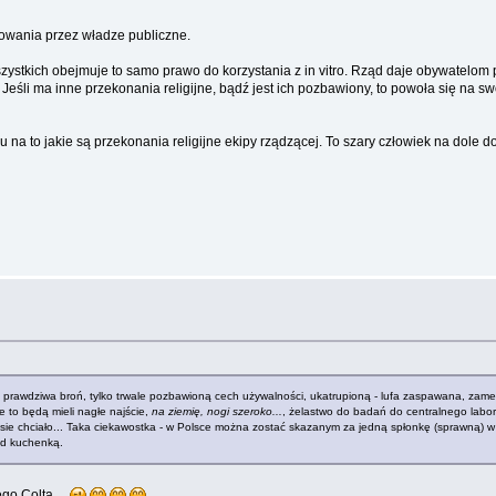
wania przez władze publiczne.
szystkich obejmuje to samo prawo do korzystania z in vitro. Rząd daje obywatel
itro. Jeśli ma inne przekonania religijne, bądź jest ich pozbawiony, to powoła się n
u na to jakie są przekonania religijne ekipy rządzącej. To szary człowiek na dol
e prawdziwa broń, tylko trwale pozbawioną cech używalności, ukatrupioną - lufa zaspawana, zamek 
e to będą mieli nagłe najście,
na ziemię, nogi szeroko...
, żelastwo do badań do centralnego labor
 sie chciało... Taka ciekawostka - w Polsce można zostać skazanym za jedną spłonkę (sprawną) w 
od kuchenką.
ego Colta..