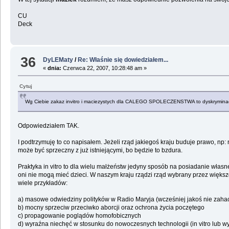
CU
Deck
36
DyLEMaty
/
Re: Właśnie się dowiedziałem...
«
dnia:
Czerwca 22, 2007, 10:28:48 am »
Cytuj
Wg Ciebie zakaz invitro i maciezystych dla CALEGO SPOLECZENSTWA to dyskryminacj
Odpowiedziałem TAK.
I podtrzymuję to co napisałem. Jeżeli rząd jakiegoś kraju buduje prawo, 
może być sprzeczny z już istniejącymi, bo będzie to bzdura.
Praktyka in vitro to dla wielu małżeństw jedyny sposób na posiadanie własne
oni nie mogą mieć dzieci. W naszym kraju rządzi rząd wybrany przez większo
wiele przykładów:
a) masowe odwiedziny polityków w Radio Maryja (wcześniej jakoś nie zahacz
b) mocny sprzeciw przeciwko aborcji oraz ochrona życia poczętego
c) propagowanie poglądów homofobicznych
d) wyraźna niechęć w stosunku do nowoczesnych technologii (in vitro lub w