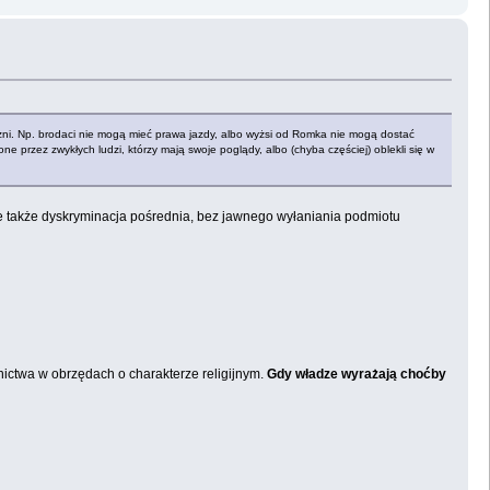
czni. Np. brodaci nie mogą mieć prawa jazdy, albo wyżsi od Romka nie mogą dostać
one przez zwykłych ludzi, którzy mają swoje poglądy, albo (chyba częściej) oblekli się w
eje także dyskryminacja pośrednia, bez jawnego wyłaniania podmiotu
nictwa w obrzędach o charakterze religijnym.
Gdy władze wyrażają choćby