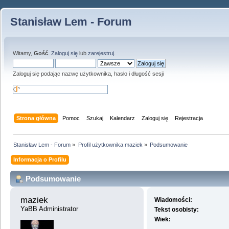
Stanisław Lem - Forum
Witamy,
Gość
.
Zaloguj się
lub
zarejestruj
.
Zaloguj się podając nazwę użytkownika, hasło i długość sesji
Strona główna
Pomoc
Szukaj
Kalendarz
Zaloguj się
Rejestracja
Stanisław Lem - Forum
»
Profil użytkownika maziek
»
Podsumowanie
Informacja o Profilu
Podsumowanie
maziek 
Wiadomości:
YaBB Administrator
Tekst osobisty:
Wiek: