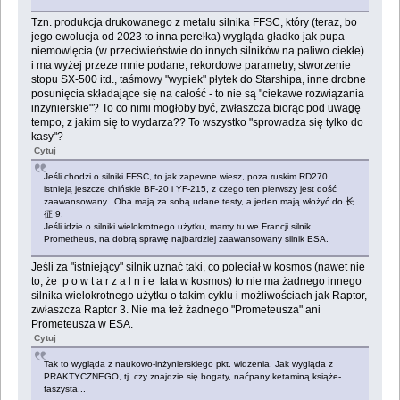
Tzn. produkcja drukowanego z metalu silnika FFSC, który (teraz, bo
jego ewolucja od 2023 to inna perełka) wygląda gładko jak pupa
niemowlęcia (w przeciwieństwie do innych silników na paliwo ciekłe)
i ma wyżej przeze mnie podane, rekordowe parametry, stworzenie
stopu SX-500 itd., taśmowy "wypiek" płytek do Starshipa, inne drobne
posunięcia składające się na całość - to nie są "ciekawe rozwiązania
inżynierskie"? To co nimi mogłoby być, zwłaszcza biorąc pod uwagę
tempo, z jakim się to wydarza?? To wszystko "sprowadza się tylko do
kasy"?
Cytuj
Jeśli chodzi o silniki FFSC, to jak zapewne wiesz, poza ruskim RD270
istnieją jeszcze chińskie BF-20 i YF-215, z czego ten pierwszy jest dość
zaawansowany. Oba mają za sobą udane testy, a jeden mają włożyć do 长
征 9.
Jeśli idzie o silniki wielokrotnego użytku, mamy tu we Francji silnik
Prometheus, na dobrą sprawę najbardziej zaawansowany silnik ESA.
Jeśli za "istniejący" silnik uznać taki, co poleciał w kosmos (nawet nie
to, że p o w t a r z a l n i e lata w kosmos) to nie ma żadnego innego
silnika wielokrotnego użytku o takim cyklu i możliwościach jak Raptor,
zwłaszcza Raptor 3. Nie ma też żadnego "Prometeusza" ani
Prometeusza w ESA.
Cytuj
Tak to wygląda z naukowo-inżynierskiego pkt. widzenia. Jak wygląda z
PRAKTYCZNEGO, tj. czy znajdzie się bogaty, naćpany ketaminą książe-
faszysta...