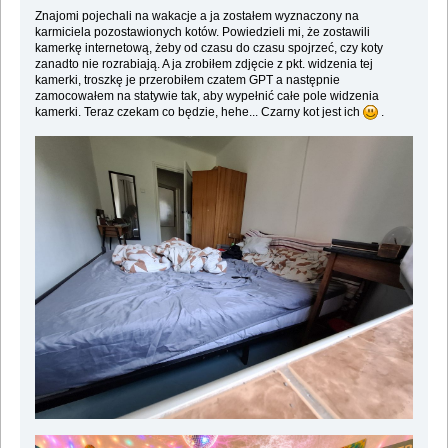
Znajomi pojechali na wakacje a ja zostałem wyznaczony na
karmiciela pozostawionych kotów. Powiedzieli mi, że zostawili
kamerkę internetową, żeby od czasu do czasu spojrzeć, czy koty
zanadto nie rozrabiają. A ja zrobiłem zdjęcie z pkt. widzenia tej
kamerki, troszkę je przerobiłem czatem GPT a następnie
zamocowałem na statywie tak, aby wypełnić całe pole widzenia
kamerki. Teraz czekam co będzie, hehe... Czarny kot jest ich
.