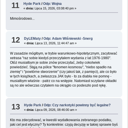
11
Hyde Park
/
Odp: Wojna
«
dnia:
Lipca 15, 2026, 03:08:40 pm »
Mimośrodowo...
12
DyLEMaty
/
Odp: Adam Wiśniewski -Snerg
«
dnia:
Lipca 13, 2026, 11:44:47 am »
W zasadzie mógłbym, w trybie warunkowo-hipotetycznym, zacytować
xetrasa "raz sobie kiedyś przeczytałem wydania z lat 1976-1980".
Otóż musiałbym je sobie znów przeczytać, żeby cokolwiek
powiedzieć. Stąją na półce "fenomen kosmosu", "niebo spadło na
ziemię" i "powtórne stworzenie" (czy jakoś tak, z pamięci), ale co było
w tych książkach, a zwłaszcza JAK było - to za diabła nie pomnę -
musiałbym właśnie - patrz co na wstępie. Natomiast sczytane okładki
są no ale wówczas czytałem na okrągło co podeszło pod rękę.
13
Hyde Park
/
Odp: Czy narkotyki powinny być legalne?
«
dnia:
Lipca 09, 2026, 08:46:00 am »
Kto ma zdecydować, w kwestii wydatkowania zebranego podatku,
jaki cel jest etyczny? Ty konkretnie: czyją decyzję w takiej sprawie byś