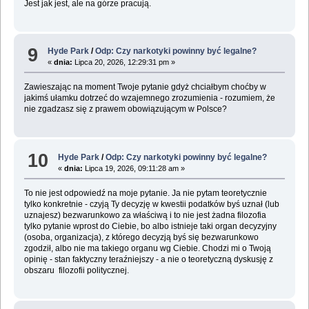
Jest jak jest, ale na górze pracują.
9
Hyde Park
/
Odp: Czy narkotyki powinny być legalne?
«
dnia:
Lipca 20, 2026, 12:29:31 pm »
Zawieszając na moment Twoje pytanie gdyż chciałbym choćby w
jakimś ułamku dotrzeć do wzajemnego zrozumienia - rozumiem, że
nie zgadzasz się z prawem obowiązującym w Polsce?
10
Hyde Park
/
Odp: Czy narkotyki powinny być legalne?
«
dnia:
Lipca 19, 2026, 09:11:28 am »
To nie jest odpowiedź na moje pytanie. Ja nie pytam teoretycznie
tylko konkretnie - czyją Ty decyzję w kwestii podatków byś uznał (lub
uznajesz) bezwarunkowo za właściwą i to nie jest żadna filozofia
tylko pytanie wprost do Ciebie, bo albo istnieje taki organ decyzyjny
(osoba, organizacja), z którego decyzją byś się bezwarunkowo
zgodził, albo nie ma takiego organu wg Ciebie. Chodzi mi o Twoją
opinię - stan faktyczny teraźniejszy - a nie o teoretyczną dyskusję z
obszaru filozofii politycznej.