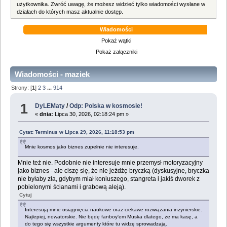
użytkownika. Zwróć uwagę, że możesz widzieć tylko wiadomości wysłane w
działach do których masz aktualnie dostęp.
Wiadomości
Pokaż wątki
Pokaż załączniki
Wiadomości - maziek
Strony: [
1
]
2
3
...
914
1
DyLEMaty
/
Odp: Polska w kosmosie!
«
dnia:
Lipca 30, 2026, 02:18:24 pm »
Cytat: Terminus w Lipca 29, 2026, 11:18:53 pm
Mnie kosmos jako biznes zupełnie nie interesuje.
Mnie też nie. Podobnie nie interesuje mnie przemysł motoryzacyjny
jako biznes - ale ciszę się, że nie jeżdżę bryczką (dyskusyjne, bryczka
nie byłaby zła, gdybym miał koniuszego, stangreta i jakiś dworek z
pobielonymi ścianami i grabową aleją).
Cytuj
Interesują mnie osiągnięcia naukowe oraz ciekawe rozwiązania inżynierskie.
Najlepiej, nowatorskie. Nie będę fanboy'em Muska dlatego, że ma kasę, a
do tego się wszystkie argumenty które tu widzę sprowadzają.