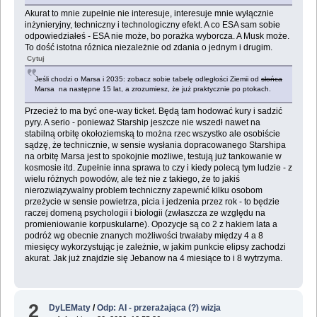
Akurat to mnie zupełnie nie interesuje, interesuje mnie wyłącznie
inżynieryjny, techniczny i technologiczny efekt. A co ESA sam sobie
odpowiedziałeś - ESA nie może, bo porażka wyborcza. A Musk może.
To dość istotna różnica niezależnie od zdania o jednym i drugim.
Cytuj
Jeśli chodzi o Marsa i 2035: zobacz sobie tabelę odległości Ziemii od
słońca
Marsa na następne 15 lat, a zrozumiesz, że już praktycznie po ptokach.
Przecież to ma być one-way ticket. Będą tam hodować kury i sadzić
pyry. A serio - ponieważ Starship jeszcze nie wszedł nawet na
stabilną orbitę okołoziemską to można rzec wszystko ale osobiście
sądzę, że technicznie, w sensie wysłania dopracowanego Starshipa
na orbitę Marsa jest to spokojnie możliwe, testują już tankowanie w
kosmosie itd. Zupełnie inna sprawa to czy i kiedy polecą tym ludzie - z
wielu różnych powodów, ale też nie z takiego, że to jakiś
nierozwiązywalny problem techniczny zapewnić kilku osobom
przeżycie w sensie powietrza, picia i jedzenia przez rok - to będzie
raczej domeną psychologii i biologii (zwłaszcza ze względu na
promieniowanie korpuskularne). Opozycje są co 2 z hakiem lata a
podróż wg obecnie znanych możliwości trwałaby między 4 a 8
miesięcy wykorzystując je zależnie, w jakim punkcie elipsy zachodzi
akurat. Jak już znajdzie się Jebanow na 4 miesiące to i 8 wytrzyma.
2
DyLEMaty
/
Odp: AI - przerażająca (?) wizja