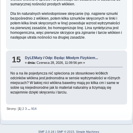
sumarycznej nośności prostych włókien.
Dla lin naturalnych wielostopniowe skręcanie (np. najpierw sznurki
bezpośrednio z włókien, potem kilka sznurków skręconych w linki i
potem kilka linek skręconych w linę) powoduje wzrost wytrzymałości
na pierwszej zasadzie, bo homogenizuje linę. Lina syntetyczna jest
homogeniczna, więc pierwsze skrzypce gra zginanie i tarcie włókien i
następuje utrata nośności na drugiej zasadzie.
15
DyLEMaty
/
Odp: Będąc Młodym Fizykiem...
«
dnia:
Czerwca 28, 2026, 11:09:56 pm »
No a na ile pojedyncza nić spleciona ze stosunkowo krótkich
odcinków włókna jest jednorodna w sensie wytrzymałości w różnych
miejscach? W takiej nici włókna bawełny mają po kilka cm i same w
sobie są niejednorodne jak to materiał naturalny a trzymają się
wzajemnie dzięki skręceniu i tarciu.
Strony: [
1
]
2
3
...
914
SMF 2.0.18
|
SMF © 2015
,
Simple Machines