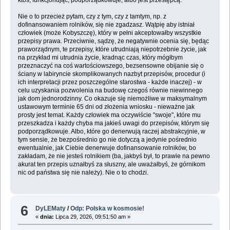
ktoś, funkcjonując, podporządkowuje, albo jest przestępcą.
Nie o to przecież pytam, czy z tym, czy z tamtym, np. z
dofinansowaniem rolników, się nie zgadzasz. Wątpię aby istniał
człowiek (może Kobyszczę), który w pełni akceptowałby wszystkie
przepisy prawa. Przeciwnie, sądzę, że negatywnie ocenia się, będąc
praworządnym, te przepisy, które utrudniają niepotrzebnie życie, jak
na przykład mi utrudnia życie, kradnąc czas, który mógłbym
przeznaczyć na coś wartościowszego, bezsensowne obijanie się o
ściany w labiryncie skomplikowanych nazbyt przepisów, procedur (i
ich interpretacji przez poszczególne starostwa - każde inaczej) - w
celu uzyskania pozwolenia na budowę czegoś równie niewinnego
jak dom jednorodzinny. Co okazuje się niemożliwe w maksymalnym
ustawowym terminie 65 dni od złożenia wniosku - nieważne jak
prosty jest temat. Każdy człowiek ma oczywiście "swoje", które mu
przeszkadza i każdy chyba ma jakieś uwagi do przepisów, którym się
podporządkowuje. Albo, które go denerwują raczej abstrakcyjnie, w
tym sensie, że bezpośrednio go nie dotyczą a jedynie pośrednio
ewentualnie, jak Ciebie denerwuje dofinansowanie rolników, bo
zakładam, że nie jesteś rolnikiem (ba, jakbyś był, to prawie na pewno
akurat ten przepis uznałbyś za słuszny, ale uważałbyś, że górnikom
nic od państwa się nie należy). Nie o to chodzi.
6
DyLEMaty
/
Odp: Polska w kosmosie!
«
dnia:
Lipca 29, 2026, 09:51:50 am »