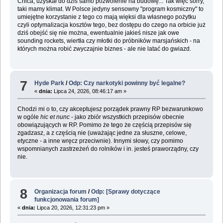
Chica, uzyskał do dziś samo pozwolenie na budowę... Tak więc sorry,
taki mamy klimat. W Polsce jedyny sensowny "program kosmiczny" to
umiejętne korzystanie z tego co mają więksi dla własnego pożytku
czyli optymalizacja kosztów tego, bez dostępu do czego na orbicie już
dziś obejść się nie można, ewentualnie jakieś nisze jak owe
sounding rockets, wiertła czy młotki do próbników marsjańskich - na
których można robić zwyczajnie biznes - ale nie latać do gwiazd.
7
Hyde Park
/
Odp: Czy narkotyki powinny być legalne?
«
dnia:
Lipca 24, 2026, 08:46:17 am »
Chodzi mi o to, czy akceptujesz porządek prawny RP bezwarunkowo
w ogóle
hic et nunc
- jako zbiór wszystkich przepisów obecnie
obowiązujących w RP. Pomimo że tego że częścią przepisów się
zgadzasz, a z częścią nie (uważając jedne za słuszne, celowe,
etyczne - a inne wręcz przeciwnie). Innymi słowy, czy pomimo
wspomnianych zastrzeżeń do rolników i in. jesteś praworządny, czy
nie.
8
Organizacja forum
/
Odp: [Sprawy dotyczące
funkcjonowania forum]
«
dnia:
Lipca 20, 2026, 12:31:23 pm »