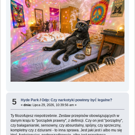
5
Hyde Park
/
Odp: Czy narkotyki powinny być legalne?
«
dnia:
Lipca 29, 2026, 10:39:56 am »
Ty filozofujesz niepotrzebnie. Zestaw przepisów obowiązujących w
danym kraju to "porządek prawny", z definicji. Czy on jest "porządny",
czy bałaganiarski, sensowny, czy absurdalny, spójny, czy sprzeczny,
kompletny czy z dziurami - to inna sprawa. Jest jaki jest i albo mu się