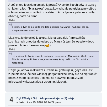
A coś przed Muskiem umiało lądować? A co do Starshipów ja też się
śmiałem z tych "blaszaków" początkowych, ale po głębszym wejściu
w temat mina mi zrzedła i przestałem. Poza tym nie patrz na chwilę
obecną, patrz na trend.
Cytuj
a teksty o tym że do 2035 ma toto dolecieć na Marsa - wybacz, ale są
kompletnie niepoważne
Możliwe, że dolecieć to akurat jak najbardziej. Parę statków
kosmicznych onegdaj doleciało do Marsa (z tym, że weszło w jego
powierzchnię z II kosmiczną
).
Cytuj
... i jeśli jest to Twoja teza, to gratuluję, masz rację. Mianowicie Musk=Kasa,
EU-nie ma kasy, Polska - ma jeszcze mniej kasy. Jeśli o to Ci chodzi, to
masz rację.
Dziękuje, aczkolwiek niezasłużenie mi gratulujesz, gdyż teza jest
zupełnie inna. Że bez wielkiej, gargantuicznej kasy nie da się "robić"
prawdziwego "kosmosu". Można se najwyżej popuszczać
mikrosatelity (korzystając z usług np. Muska).
4
DyLEMaty
/
Odp: AI - przerażająca (?) wizja
«
dnia:
Lipca 29, 2026, 02:24:24 pm »