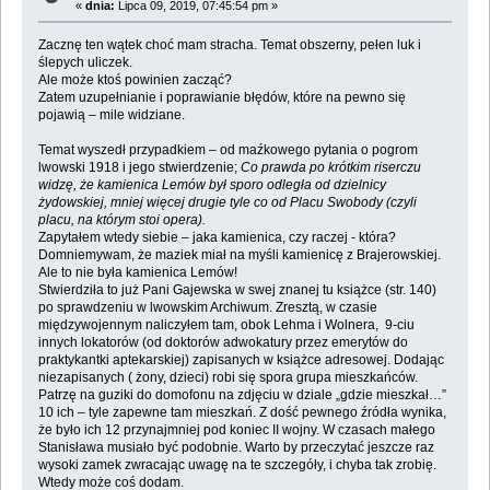
«
dnia:
Lipca 09, 2019, 07:45:54 pm »
Zacznę ten wątek choć mam stracha. Temat obszerny, pełen luk i
ślepych uliczek.
Ale może ktoś powinien zacząć?
Zatem uzupełnianie i poprawianie błędów, które na pewno się
pojawią – mile widziane.
Temat wyszedł przypadkiem – od maźkowego pytania o pogrom
lwowski 1918 i jego stwierdzenie;
Co prawda po krótkim riserczu
widzę, że kamienica Lemów był sporo odległa od dzielnicy
żydowskiej, mniej więcej drugie tyle co od Placu Swobody (czyli
placu, na którym stoi opera).
Zapytałem wtedy siebie – jaka kamienica, czy raczej - która?
Domniemywam, że maziek miał na myśli kamienicę z Brajerowskiej.
Ale to nie była kamienica Lemów!
Stwierdziła to już Pani Gajewska w swej znanej tu książce (str. 140)
po sprawdzeniu w lwowskim Archiwum. Zresztą, w czasie
międzywojennym naliczyłem tam, obok Lehma i Wolnera, 9-ciu
innych lokatorów (od doktorów adwokatury przez emerytów do
praktykantki aptekarskiej) zapisanych w książce adresowej. Dodając
niezapisanych ( żony, dzieci) robi się spora grupa mieszkańców.
Patrzę na guziki do domofonu na zdjęciu w dziale „gdzie mieszkał…”
10 ich – tyle zapewne tam mieszkań. Z dość pewnego źródła wynika,
że było ich 12 przynajmniej pod koniec II wojny. W czasach małego
Stanisława musiało być podobnie. Warto by przeczytać jeszcze raz
wysoki zamek zwracając uwagę na te szczegóły, i chyba tak zrobię.
Wtedy może coś dodam.