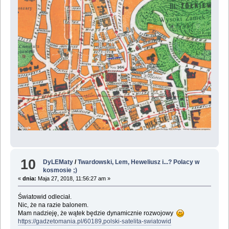
10
DyLEMaty
/
Twardowski, Lem, Heweliusz i...? Polacy w
kosmosie ;)
«
dnia:
Maja 27, 2018, 11:56:27 am »
Światowid odleciał.
Nic, że na razie balonem.
Mam nadzieję, że wątek będzie dynamicznie rozwojowy
https://gadzetomania.pl/60189,polski-satelita-swiatowid