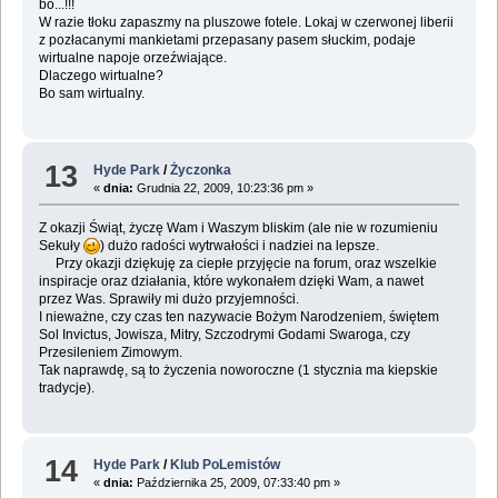
bo...!!!
W razie tłoku zapaszmy na pluszowe fotele. Lokaj w czerwonej liberii
z pozłacanymi mankietami przepasany pasem słuckim, podaje
wirtualne napoje orzeźwiające.
Dlaczego wirtualne?
Bo sam wirtualny.
13
Hyde Park
/
Życzonka
«
dnia:
Grudnia 22, 2009, 10:23:36 pm »
Z okazji Świąt, życzę Wam i Waszym bliskim (ale nie w rozumieniu
Sekuły
) dużo radości wytrwałości i nadziei na lepsze.
Przy okazji dziękuję za ciepłe przyjęcie na forum, oraz wszelkie
inspiracje oraz działania, które wykonałem dzięki Wam, a nawet
przez Was. Sprawiły mi dużo przyjemności.
I nieważne, czy czas ten nazywacie Bożym Narodzeniem, świętem
Sol Invictus, Jowisza, Mitry, Szczodrymi Godami Swaroga, czy
Przesileniem Zimowym.
Tak naprawdę, są to życzenia noworoczne (1 stycznia ma kiepskie
tradycje).
14
Hyde Park
/
Klub PoLemistów
«
dnia:
Października 25, 2009, 07:33:40 pm »