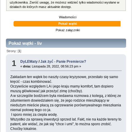
użytkownika. Zwróć uwagę, że możesz widzieć tylko wiadomości wysłane w
działach do których masz aktualnie dostęp.
Wiadomości
Pokaż wątki
Pokaż załączniki
Pokaż wątki - liv
Strony: [
1
]
1
DyLEMaty
/
Jak żyć - Panie Premierze?
«
dnia:
Listopada 28, 2022, 08:56:23 pm »
Zakładam ten wątek bo naszły czasy kryzysowe, przestało się samo
kręcić - czas kombinować.
Oczywiście względem LA i jego kraju mamy komfort, tam dopiero
muszą główkować jak przeżyć zimę (choćby).
A w szczególe bodźcem była niedawna rozmowa z kolegą, z której ze
zdumieniem dowiedziałem się, że jego rodzice mieszkający w
niedużym mieście płacą za ogrzewanie porównywalnego mieszkania
niemal połowę tego co ja.
I sporo mniej za ciepła wodę.
Wszystko za sprawą inwestycji sprzed lat. Fakt, nie na każde tereny to
patent, ale widać, że jak się "chce i umi", to można sporo zrobić.
Choćby lokalnie.