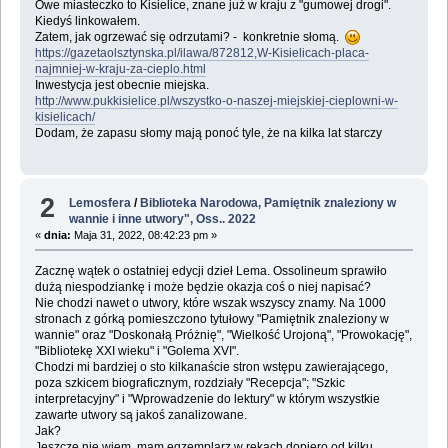
Owe miasteczko to Kisielice, znane już w kraju z "gumowej drogi".
Kiedyś linkowałem.
Zatem, jak ogrzewać się odrzutami? - konkretnie słomą.
https://gazetaolsztynska.pl/ilawa/872812,W-Kisielicach-placa-
najmniej-w-kraju-za-cieplo.html
Inwestycja jest obecnie miejska.
http://www.pukkisielice.pl/wszystko-o-naszej-miejskiej-cieplowni-w-
kisielicach/
Dodam, że zapasu słomy mają ponoć tyle, że na kilka lat starczy
2
Lemosfera
/
Biblioteka Narodowa, Pamiętnik znaleziony w
wannie i inne utwory", Oss.. 2022
«
dnia:
Maja 31, 2022, 08:42:23 pm »
Zacznę wątek o ostatniej edycji dzieł Lema. Ossolineum sprawiło
dużą niespodziankę i może będzie okazja coś o niej napisać?
Nie chodzi nawet o utwory, które wszak wszyscy znamy. Na 1000
stronach z górką pomieszczono tytułowy "Pamiętnik znaleziony w
wannie" oraz "Doskonałą Próżnię", "Wielkość Urojoną", "Prowokację",
"Bibliotekę XXI wieku" i "Golema XVI".
Chodzi mi bardziej o sto kilkanaście stron wstępu zawierającego,
poza szkicem biograficznym, rozdziały "Recepcja"; "Szkic
interpretacyjny" i "Wprowadzenie do lektury" w którym wszystkie
zawarte utwory są jakoś zanalizowane.
Jak?
Jeszcze nie wiem, mam egzemplarz w rękach dopiero od kilku