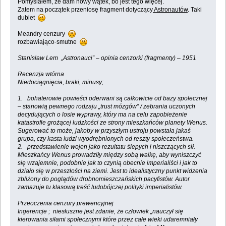
Pomyślałem, że dam nowy wątek, bo jest tego więcej.
Zatem na początek przeniosę fragment dotyczący
Astronautów
. Taki
dublet
Meandry cenzury
rozbawiająco-smutne
Stanisław Lem „Astronauci” – opinia cenzorki (fragmenty) – 1951
Recenzja wtórna
Niedociągnięcia, braki, minusy;
1. bohaterowie powieści oderwani są całkowicie od bazy społecznej
– stanowią pewnego rodzaju „trust mózgów” / zebrania uczonych
decydujących o losie wyprawy, który ma na celu zapobieżenie
katastrofie grożącej ludzkości ze strony mieszkańców planety Wenus.
Sugerować to może, jakoby w przyszłym ustroju powstała jakaś
grupa, czy kasta ludzi wyodrębnionych od reszty społeczeństwa.
2. przedstawienie wojen jako rezultatu ślepych i niszczących sił.
Mieszkańcy Wenus prowadziły między sobą walkę, aby wyniszczyć
się wzajemnie, podobnie jak to czynią obecnie imperialiści i jak to
działo się w przeszłości na ziemi. Jest to idealistyczny punkt widzenia
zbliżony do poglądów drobnomieszczańskich pacyfistów. Autor
zamazuje tu klasową treść ludobójczej polityki imperialistów.
Przeoczenia cenzury prewencyjnej
Ingerencje ; niesłuszne jest zdanie, że człowiek „nauczył się
kierowania siłami społecznymi które przez całe wieki udaremniały