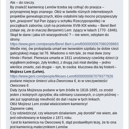
Ale – do rzeczy.
By znaleźć kamienicę Lemów trzeba się cofnąć do praojca –
przynajmniej tego znanego. Otóż w świetle różnych internetowych
projektów genealogicznych, które ostatnimi laty mocno przyspieszyły
tym „praojcem” był Pan żyjący u schyłku Rzeczypospolitej i w
początkach zaborów, czyli na przełomie XVIII-XIX wieku – Berel Berl
(zdaje się, że to inaczej Benjamin
) Lem żyjący w latach 1770 -1846).
Skąd te dane i jaka ich wiarygodność ? – nie wiem, odsyłam do
strony.
https://www.geni.com/people/Berel-Berl-Lem/6000000067080209883
Wedle niej, ów protoplasta umarł we lwowskim szpitalu (w dobie rzezi
galicyjskiej) mając lat 76. Wiadomo o nim tyle, że miał dwie żony
Hinde i Reisel. Pierwsza umarła w 1811 urodziwszy czwórkę dzieci (z
wyjątkiem jednego, żyły krotko), z drugą zaś miał dwójkę – jedno
wkrótce zmarło, zaś drugie – syn, to osoba kluczowa dla tej historii
-
Mojżesz Lem (Lehm).
https://www.geni.com/people/Moses-Lem/6000000067079377926
podane miejsce śmierci ulica Dworcowa 6, to w rzeczywistości
Owocowa 6.
Daty życia Mojżesza podane w tym źródle to 1818-1895, co zrodzi
jeden z kolejnych zgrzytów, dla odmiany czasowych, o czym później –
ale już sygnalizuję nieufność do dat i nazw w tych linkach.
Otóż Mojżesz Lem został właścicielem kamienicy!
Zapewne całej.
Czy odziedziczył, czy własnym działaniem „się dorobił” nie wiem, ale
jest odnotowany w księdze z 1871 roku.
I jest to kamienica na Owocowej 6, stąd postawiłbym tezę, że to ona
jest kamienicą-matecznikiem Lemów.