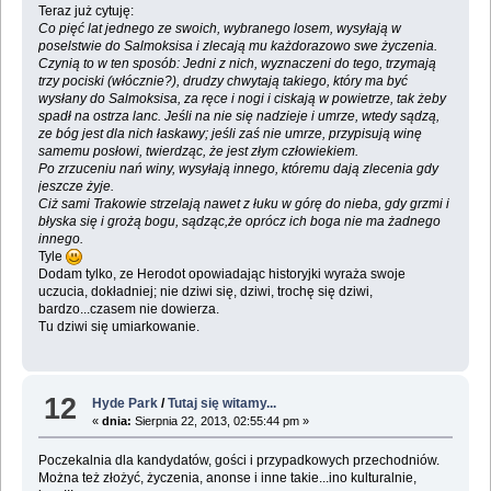
Teraz już cytuję:
Co pięć lat jednego ze swoich, wybranego losem, wysyłają w
poselstwie do Salmoksisa i zlecają mu każdorazowo swe życzenia.
Czynią to w ten sposób: Jedni z nich, wyznaczeni do tego, trzymają
trzy pociski (włócznie?), drudzy chwytają takiego, który ma być
wysłany do Salmoksisa, za ręce i nogi i ciskają w powietrze, tak żeby
spadł na ostrza lanc. Jeśli na nie się nadzieje i umrze, wtedy sądzą,
ze bóg jest dla nich łaskawy; jeśli zaś nie umrze, przypisują winę
samemu posłowi, twierdząc, że jest złym człowiekiem.
Po zrzuceniu nań winy, wysyłają innego, któremu dają zlecenia gdy
jeszcze żyje.
Ciż sami Trakowie strzelają nawet z łuku w górę do nieba, gdy grzmi i
błyska się i grożą bogu, sądząc,że oprócz ich boga nie ma żadnego
innego.
Tyle
Dodam tylko, ze Herodot opowiadając historyjki wyraża swoje
uczucia, dokładniej; nie dziwi się, dziwi, trochę się dziwi,
bardzo...czasem nie dowierza.
Tu dziwi się umiarkowanie.
12
Hyde Park
/
Tutaj się witamy...
«
dnia:
Sierpnia 22, 2013, 02:55:44 pm »
Poczekalnia dla kandydatów, gości i przypadkowych przechodniów.
Można też złożyć, życzenia, anonse i inne takie...ino kulturalnie,