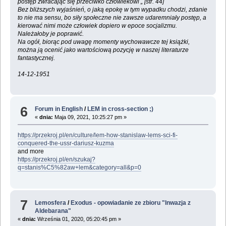
postęp zwracając się przeciwko człowiekowi „ [str. 44]
Bez bliższych wyjaśnień, o jaką epokę w tym wypadku chodzi, zdanie
to nie ma sensu, bo siły społeczne nie zawsze udaremniały postęp, a
kierować nimi może człowiek dopiero w epoce socjalizmu.
Należałoby je poprawić.
Na ogół, biorąc pod uwagę momenty wychowawcze tej książki,
można ją ocenić jako wartościową pozycję w naszej literaturze
fantastycznej.
14-12-1951
6
Forum in English
/
LEM in cross-section ;)
«
dnia:
Maja 09, 2021, 10:25:27 pm »
https://przekroj.pl/en/culture/lem-how-stanislaw-lems-sci-fi-
conquered-the-ussr-dariusz-kuzma
and more
https://przekroj.pl/en/szukaj?
q=stanis%C5%82aw+lem&category=all&p=0
7
Lemosfera
/
Exodus - opowiadanie ze zbioru "Inwazja z
Aldebarana"
«
dnia:
Września 01, 2020, 05:20:45 pm »