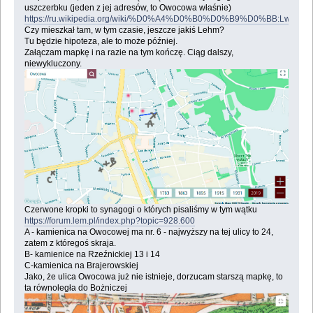
uszczerbku (jeden z jej adresów, to Owocowa właśnie)
https://ru.wikipedia.org/wiki/%D0%A4%D0%B0%D0%B9%D0%BB:Lwow,_ul
Czy mieszkał tam, w tym czasie, jeszcze jakiś Lehm?
Tu będzie hipoteza, ale to może później.
Załączam mapkę i na razie na tym kończę. Ciąg dalszy,
niewykluczony.
Czerwone kropki to synagogi o których pisaliśmy w tym wątku
https://forum.lem.pl/index.php?topic=928.600
A - kamienica na Owocowej ma nr. 6 - najwyższy na tej ulicy to 24,
zatem z któregoś skraja.
B- kamienice na Rzeźnickiej 13 i 14
C-kamienica na Brajerowskiej
Jako, że ulica Owocowa już nie istnieje, dorzucam starszą mapkę, to
ta równoległa do Bożniczej