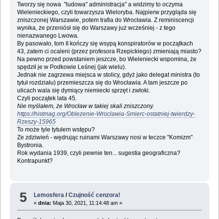
Tworzy się nowa "ludowa" administracja" a widzimy to oczyma
Wielenieckiego, czyli towarzysza Wieloryba. Najpierw przygląda się
zniszczonej Warszawie, potem trafia do Wrocławia. Z reminiscencji
wynika, że przeniósł się do Warszawy już wcześniej - z tego
nienazwanego Lwowa.
By pasowało, tom II kończy się wsypą konspiratorów w początkach
43, zatem ci ocaleni (przez profesora Rzepickiego) zmieniają miasto?
Na pewno przed powstaniem jeszcze, bo Wieleniecki wspomina, że
spędził je w Podkowie Leśnej (jak wielu).
Jednak nie zagrzewa miejsca w stolicy, gdyż jako delegat ministra (to
tytuł rozdziału) przemieszcza się do Wrocławia. A tam jeszcze po
ulicach wala się dymiący niemiecki sprzęt i zwłoki.
Czyli początek lata 45.
Nie myślałem, że Wrocław w takiej skali zniszczony.
https://histmag.org/Oblezenie-Wroclawia-Smierc-ostatniej-twierdzy-
Rzeszy-15965
To może tyle tytułem wstępu?
Ze zdziwień - wędrując ruinami Warszawy nosi w teczce "Komizm"
Bystronia.
Rok wydania 1939, czyli pewnie ten... sugestia geograficzna?
Kontrapunkt?
5
Lemosfera
/
Czujność cenzora!
«
dnia:
Maja 30, 2021, 11:14:48 am »