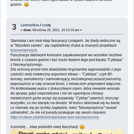
godzin.
3
Lemosfera
/
czołg
«
dnia:
Września 25, 2021, 10:13:10 am »
Stanisław Lem miał etap fascynacji czołgami. Jej ślady widoczne są
w "Wysokim zamku", ale najdobitniej chyba w znanych projektach
tużpowojennych
.
Fascynacja stalowymi kolosami zapakowanymi we wszelkie możliwe
bronie z czasem gaśnie i być może śladem tego jest klęska "Cyklopa"
z Niezwyciężonego.
Dla ochrony przed nimi dowództwo krążownika wyprowadziło z jego
czeluści swój ostateczny argument siłowy – "Cyklopa", czyli 80-
tonowy, samobieżny i samosterujący, bezzałogowy pojazd pancerny,
wyposażony w cały arsenał broni, z miotaczem antymaterii włącznie.
Po krótkotrwałej walce z dokuczliwym rojem, która niewiele wniosła
do sprawy, gdyż nieprzebrane i nie do ogarnięcia chmary
metalicznych gzów wciąż się pojawiały, "Cyklop" zawrócił, niszcząc
wszystko, co mu stanęło na drodze. W końcu skierował się ku bazie,
co równało się jej rychłej zagładzie, toteż "Niezwyciężony" musiał
udowodnić, że nie od parady posługuje się swoim mianem.
https://culture.pl/pl/dzielo/stanislaw-lem-niezwyciezony
A poniżej ... etap pośredni owej fascynacji