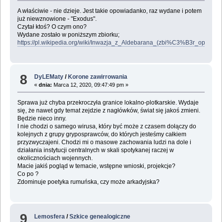
A właściwie - nie dzieje. Jest takie opowiadanko, raz wydane i potem
już niewznowione - "Exodus".
Czytał ktoś? O czym ono?
Wydane zostało w poniższym zbiorku;
https://pl.wikipedia.org/wiki/Inwazja_z_Aldebarana_(zbi%C3%B3r_opow
8
DyLEMaty
/
Korone zawirrowania
«
dnia:
Marca 12, 2020, 09:47:49 pm »
Sprawa już chyba przekroczyła granice lokalno-plotkarskie. Wydaje
się, że nawet gdy temat zejdzie z nagłówków, świat się jakoś zmieni.
Będzie nieco inny.
I nie chodzi o samego wirusa, który być może z czasem dołączy do
kolejnych z grupy gryposprawców, do których jesteśmy całkiem
przyzwyczajeni. Chodzi mi o masowe zachowania ludzi na dole i
działania instytucji centralnych w skali spotykanej raczej w
okolicznościach wojennych.
Macie jakiś pogląd w temacie, wstępne wnioski, projekcje?
Co po ?
Zdominuje poetyka rumuńska, czy może arkadyjska?
9
Lemosfera
/
Szkice genealogiczne