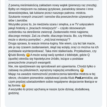
Z pewną nieśmiałością zakładam nowy wątek (pierwszy raz zresztą).
Byłby on miejscem na zabawy językowe, paradoksy słowne i inne
słowodziejstwa, tak lubiane przez naszego patrona -mistrza.
Szukanie nowych znaczeń i sensów dla powszechnie używanych
słów i zwrotów.
Wszystko przez to, że niedziela szara i smętna, a w TV usłyszałem
jakąś historię o „braciach mniejszych” – często stosowanym
ozdobniku na określenie zwierząt. Zastanowiło mnie najpierw,
dlaczego mniejsi. Zaś za chwile, dlaczego bracia. Bo, czy Hindus
może o słonicy pomyśleć – „mój brat mniejszy”?
Druga sprawa, to wasze imiona-loginy. Nie wiem, czy też tak macie,
ale ja się czasem zastanawiam, skąd się wzięły, oraz co można na ich
podstawie wyinterpretować. Taka mini stalkeriada. Przykładowo, czy
Q
lubi Bondy.
A może wziął swój symbol z biblistyki, gdzie Q
(quelle) określa się hipotetyczne źródło, leżące u podstaw
powszechnie znanych ewangelii.
Nie, nie spodziewam się sprostowań ani ujawniania. Chodzi tylko o
zabawę na półuśmiech, wyrażony najwyżej emotikoną.
Mając na uwadze niemożność przekroczenia talentów mistrza w tej
sferze, chciałem pierwotnie zatytułować posta Klub
PodLe
mistów, ale
czym prędzej uświadomiłem sobie negatywne skojarzenie tkwiące w
tej formie.
A wszystko to przez upchaną w nasze życie dzisiaj, dodatkową
godzinę.