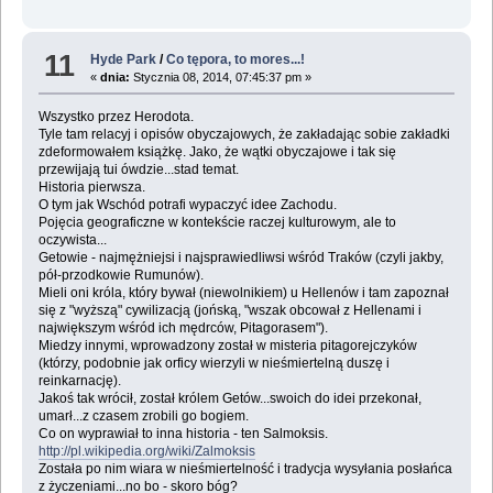
11
Hyde Park
/
Co tępora, to mores...!
«
dnia:
Stycznia 08, 2014, 07:45:37 pm »
Wszystko przez Herodota.
Tyle tam relacyj i opisów obyczajowych, że zakładając sobie zakładki
zdeformowałem książkę. Jako, że wątki obyczajowe i tak się
przewijają tui ówdzie...stad temat.
Historia pierwsza.
O tym jak Wschód potrafi wypaczyć idee Zachodu.
Pojęcia geograficzne w kontekście raczej kulturowym, ale to
oczywista...
Getowie - najmężniejsi i najsprawiedliwsi wśród Traków (czyli jakby,
pół-przodkowie Rumunów).
Mieli oni króla, który bywał (niewolnikiem) u Hellenów i tam zapoznał
się z "wyższą" cywilizacją (jońską, "wszak obcował z Hellenami i
największym wśród ich mędrców, Pitagorasem").
Miedzy innymi, wprowadzony został w misteria pitagorejczyków
(którzy, podobnie jak orficy wierzyli w nieśmiertelną duszę i
reinkarnację).
Jakoś tak wrócił, został królem Getów...swoich do idei przekonał,
umarł...z czasem zrobili go bogiem.
Co on wyprawiał to inna historia - ten Salmoksis.
http://pl.wikipedia.org/wiki/Zalmoksis
Została po nim wiara w nieśmiertelność i tradycja wysyłania posłańca
z życzeniami...no bo - skoro bóg?