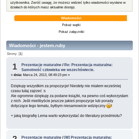
użytkownika. Zwróć uwagę, że możesz widzieć tylko wiadomości wysłane w
działach do których masz aktualnie dostęp.
Wiadomości
Pokaż wątki
Pokaż załączniki
Wiadomości - jestem.ruby
Strony: [
1
]
1
Prezentacje maturalne
/
Re: Prezentacja maturalna:
Samotność człowieka we wszechświecie.
«
dnia:
Marca 24, 2013, 08:49:23 pm »
Dziękuję wszystkim za propozycje! Niestety nie miałem wcześniej
czasu tutaj zajrzeć :s
Ale ogromnie dziękuję za podane książki, na pewno coś wykorzystam
z nich. Jeśli mielibyście jeszcze jakieś propozycje lub porady
dotyczące tego tematu, byłbym niesamowicie wdzięczny
!
+ jaką biografię Lema warto wykorzystać do literatury przedmiotu?
2
Prezentacje maturalne
/
[M] Prezentacja maturalna: