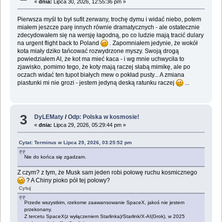
«
dnia:
Lipca 30, 2026, 12:55:36 pm »
Pierwsza myśl to był sufit zerwany, trochę dymu i widać niebo, potem
miałem jeszcze parę innych równie dramatycznych - ale ostatecznie
zdecydowałem się na wersję łagodną, po co ludzie mają tracić dulary
na urgent flight back to Poland
. Zapomniałem jedynie, że wokół
kota miały dziko tańcować rozwydrzone myszy. Swoją drogą
powiedziałem AI, że kot ma mieć kaca - i wg mnie uchwyciła to
zjawisko, pomimo tego, że koty mają raczej słabą mimikę, ale po
oczach widać ten tupot białych mew o pokład pusty... A zmiana
piastunki mi nie grozi - jestem jedyną deską ratunku raczej
...
3
DyLEMaty
/
Odp: Polska w kosmosie!
«
dnia:
Lipca 29, 2026, 05:29:44 pm »
Cytat: Terminus w Lipca 29, 2026, 03:25:52 pm
Nie do końca się zgadzam.
Z czym? z tym, że Musk sam jeden robi połowę ruchu kosmicznego
? A Chiny pioko pół tej połowy?
Cytuj
Przede wszystkim, rzekome zaawansowanie SpaceX, jakoś nie jestem
przekonany.
Z tercetu SpaceX(z wyłączeniem Starlinka)/Starlink/X-AI(Grok), w 2025