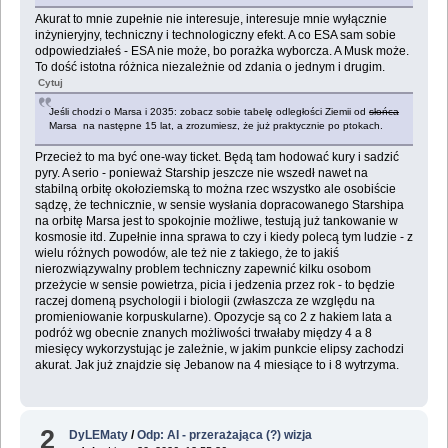
Akurat to mnie zupełnie nie interesuje, interesuje mnie wyłącznie
inżynieryjny, techniczny i technologiczny efekt. A co ESA sam sobie
odpowiedziałeś - ESA nie może, bo porażka wyborcza. A Musk może.
To dość istotna różnica niezależnie od zdania o jednym i drugim.
Cytuj
Jeśli chodzi o Marsa i 2035: zobacz sobie tabelę odległości Ziemii od
słońca
Marsa na następne 15 lat, a zrozumiesz, że już praktycznie po ptokach.
Przecież to ma być one-way ticket. Będą tam hodować kury i sadzić
pyry. A serio - ponieważ Starship jeszcze nie wszedł nawet na
stabilną orbitę okołoziemską to można rzec wszystko ale osobiście
sądzę, że technicznie, w sensie wysłania dopracowanego Starshipa
na orbitę Marsa jest to spokojnie możliwe, testują już tankowanie w
kosmosie itd. Zupełnie inna sprawa to czy i kiedy polecą tym ludzie - z
wielu różnych powodów, ale też nie z takiego, że to jakiś
nierozwiązywalny problem techniczny zapewnić kilku osobom
przeżycie w sensie powietrza, picia i jedzenia przez rok - to będzie
raczej domeną psychologii i biologii (zwłaszcza ze względu na
promieniowanie korpuskularne). Opozycje są co 2 z hakiem lata a
podróż wg obecnie znanych możliwości trwałaby między 4 a 8
miesięcy wykorzystując je zależnie, w jakim punkcie elipsy zachodzi
akurat. Jak już znajdzie się Jebanow na 4 miesiące to i 8 wytrzyma.
2
DyLEMaty
/
Odp: AI - przerażająca (?) wizja