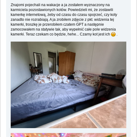
Znajomi pojechali na wakacje a ja zostałem wyznaczony na
karmiciela pozostawionych kotów. Powiedzieli mi, że zostawili
kamerkę internetową, żeby od czasu do czasu spojrzeć, czy koty
zanadto nie rozrabiają. A ja zrobiłem zdjęcie z pkt. widzenia tej
kamerki, troszkę je przerobiłem czatem GPT a następnie
zamocowałem na statywie tak, aby wypełnić całe pole widzenia
kamerki. Teraz czekam co będzie, hehe... Czarny kot jest ich
.