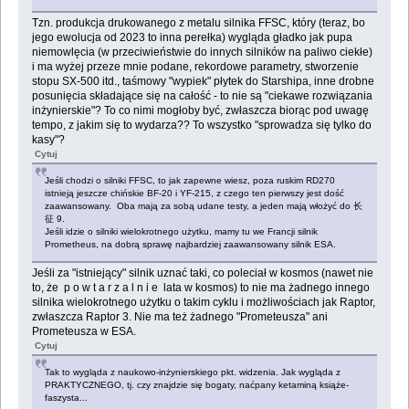
Tzn. produkcja drukowanego z metalu silnika FFSC, który (teraz, bo
jego ewolucja od 2023 to inna perełka) wygląda gładko jak pupa
niemowlęcia (w przeciwieństwie do innych silników na paliwo ciekłe)
i ma wyżej przeze mnie podane, rekordowe parametry, stworzenie
stopu SX-500 itd., taśmowy "wypiek" płytek do Starshipa, inne drobne
posunięcia składające się na całość - to nie są "ciekawe rozwiązania
inżynierskie"? To co nimi mogłoby być, zwłaszcza biorąc pod uwagę
tempo, z jakim się to wydarza?? To wszystko "sprowadza się tylko do
kasy"?
Cytuj
Jeśli chodzi o silniki FFSC, to jak zapewne wiesz, poza ruskim RD270
istnieją jeszcze chińskie BF-20 i YF-215, z czego ten pierwszy jest dość
zaawansowany. Oba mają za sobą udane testy, a jeden mają włożyć do 长
征 9.
Jeśli idzie o silniki wielokrotnego użytku, mamy tu we Francji silnik
Prometheus, na dobrą sprawę najbardziej zaawansowany silnik ESA.
Jeśli za "istniejący" silnik uznać taki, co poleciał w kosmos (nawet nie
to, że p o w t a r z a l n i e lata w kosmos) to nie ma żadnego innego
silnika wielokrotnego użytku o takim cyklu i możliwościach jak Raptor,
zwłaszcza Raptor 3. Nie ma też żadnego "Prometeusza" ani
Prometeusza w ESA.
Cytuj
Tak to wygląda z naukowo-inżynierskiego pkt. widzenia. Jak wygląda z
PRAKTYCZNEGO, tj. czy znajdzie się bogaty, naćpany ketaminą książe-
faszysta...