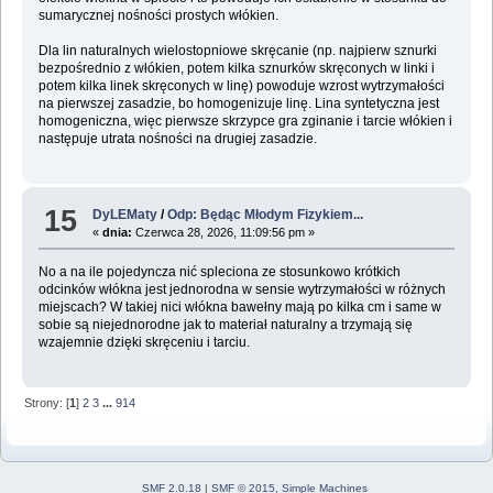
sumarycznej nośności prostych włókien.
Dla lin naturalnych wielostopniowe skręcanie (np. najpierw sznurki
bezpośrednio z włókien, potem kilka sznurków skręconych w linki i
potem kilka linek skręconych w linę) powoduje wzrost wytrzymałości
na pierwszej zasadzie, bo homogenizuje linę. Lina syntetyczna jest
homogeniczna, więc pierwsze skrzypce gra zginanie i tarcie włókien i
następuje utrata nośności na drugiej zasadzie.
15
DyLEMaty
/
Odp: Będąc Młodym Fizykiem...
«
dnia:
Czerwca 28, 2026, 11:09:56 pm »
No a na ile pojedyncza nić spleciona ze stosunkowo krótkich
odcinków włókna jest jednorodna w sensie wytrzymałości w różnych
miejscach? W takiej nici włókna bawełny mają po kilka cm i same w
sobie są niejednorodne jak to materiał naturalny a trzymają się
wzajemnie dzięki skręceniu i tarciu.
Strony: [
1
]
2
3
...
914
SMF 2.0.18
|
SMF © 2015
,
Simple Machines