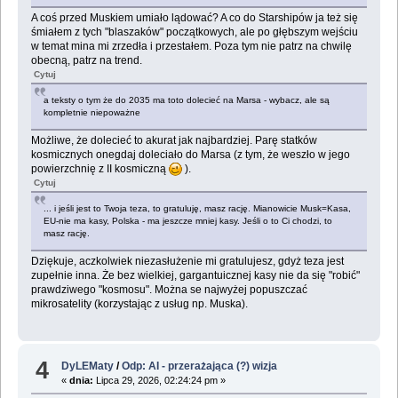
A coś przed Muskiem umiało lądować? A co do Starshipów ja też się
śmiałem z tych "blaszaków" początkowych, ale po głębszym wejściu
w temat mina mi zrzedła i przestałem. Poza tym nie patrz na chwilę
obecną, patrz na trend.
Cytuj
a teksty o tym że do 2035 ma toto dolecieć na Marsa - wybacz, ale są
kompletnie niepoważne
Możliwe, że dolecieć to akurat jak najbardziej. Parę statków
kosmicznych onegdaj doleciało do Marsa (z tym, że weszło w jego
powierzchnię z II kosmiczną
).
Cytuj
... i jeśli jest to Twoja teza, to gratuluję, masz rację. Mianowicie Musk=Kasa,
EU-nie ma kasy, Polska - ma jeszcze mniej kasy. Jeśli o to Ci chodzi, to
masz rację.
Dziękuje, aczkolwiek niezasłużenie mi gratulujesz, gdyż teza jest
zupełnie inna. Że bez wielkiej, gargantuicznej kasy nie da się "robić"
prawdziwego "kosmosu". Można se najwyżej popuszczać
mikrosatelity (korzystając z usług np. Muska).
4
DyLEMaty
/
Odp: AI - przerażająca (?) wizja
«
dnia:
Lipca 29, 2026, 02:24:24 pm »