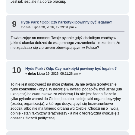
Jest jak jest, ale na górze pracują.
9
Hyde Park
/
Odp: Czy narkotyki powinny być legalne?
«
dnia:
Lipca 20, 2026, 12:29:31 pm »
Zawieszając na moment Twoje pytanie gdyż chciałbym choćby w
jakimś ułamku dotrzeć do wzajemnego zrozumienia - rozumiem, że
nie zgadzasz się z prawem obowiązującym w Polsce?
10
Hyde Park
/
Odp: Czy narkotyki powinny być legalne?
«
dnia:
Lipca 19, 2026, 09:11:28 am »
To nie jest odpowiedź na moje pytanie. Ja nie pytam teoretycznie
tylko konkretnie - czyją Ty decyzję w kwestii podatków byś uznał (lub
uznajesz) bezwarunkowo za właściwą i to nie jest żadna filozofia
tylko pytanie wprost do Ciebie, bo albo istnieje taki organ decyzyjny
(osoba, organizacja), z którego decyzją byś się bezwarunkowo
zgodził, albo nie ma takiego organu wg Ciebie. Chodzi mi o Twoją
opinię - stan faktyczny teraźniejszy - a nie o teoretyczną dyskusję z
obszaru filozofii politycznej.