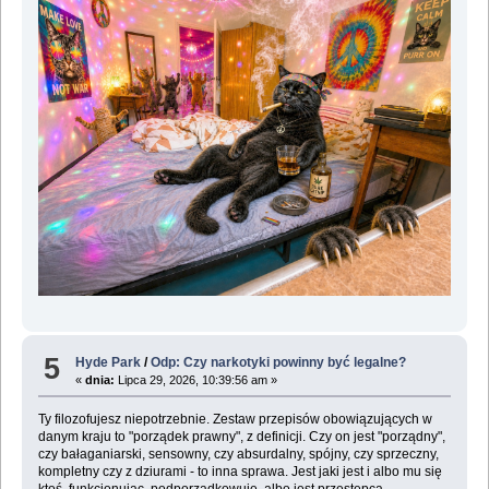
5
Hyde Park
/
Odp: Czy narkotyki powinny być legalne?
«
dnia:
Lipca 29, 2026, 10:39:56 am »
Ty filozofujesz niepotrzebnie. Zestaw przepisów obowiązujących w
danym kraju to "porządek prawny", z definicji. Czy on jest "porządny",
czy bałaganiarski, sensowny, czy absurdalny, spójny, czy sprzeczny,
kompletny czy z dziurami - to inna sprawa. Jest jaki jest i albo mu się