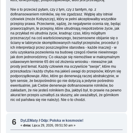
ktoś, funkcjonując, podporządkowuje, albo jest przestępcą.
Nie o to przecież pytam, czy z tym, czy z tamtym, np. z
dofinansowaniem rolników, się nie zgadzasz. Wątpię aby istniał
człowiek (może Kobyszczę), który w pełni akceptowałby wszystkie
przepisy prawa. Przeciwnie, sądzę, że negatywnie ocenia się, będąc
praworządnym, te przepisy, które utrudniają niepotrzebnie życie, jak
na przykład mi utrudnia życie, kradnąc czas, który mógłbym
przeznaczyć na coś wartościowszego, bezsensowne obijanie się o
ściany w labiryncie skomplikowanych nazbyt przepisów, procedur (i
ich interpretacji przez poszczególne starostwa - każde inaczej) - w
celu uzyskania pozwolenia na budowę czegoś równie niewinnego
jak dom jednorodzinny. Co okazuje się niemożliwe w maksymalnym
ustawowym terminie 65 dni od złożenia wniosku - nieważne jak
prosty jest temat. Każdy człowiek ma oczywiście "swoje", które mu
przeszkadza i każdy chyba ma jakieś uwagi do przepisów, którym się
podporządkowuje. Albo, które go denerwują raczej abstrakcyjnie, w
tym sensie, że bezpośrednio go nie dotyczą a jedynie pośrednio
ewentualnie, jak Ciebie denerwuje dofinansowanie rolników, bo
zakładam, że nie jesteś rolnikiem (ba, jakbyś był, to prawie na pewno
akurat ten przepis uznałbyś za słuszny, ale uważałbyś, że górnikom
nic od państwa się nie należy). Nie o to chodzi.
6
DyLEMaty
/
Odp: Polska w kosmosie!
«
dnia:
Lipca 29, 2026, 09:51:50 am »