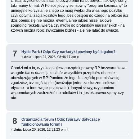
Chica, uzyskał do dziś samo pozwolenie na budowę... Tak więc sorry,
taki mamy klimat. W Polsce jedyny sensowny "program kosmiczny" to
umiejętne korzystanie z tego co mają więksi dla własnego pożytku
czyli optymalizacja kosztów tego, bez dostępu do czego na orbicie już
dziś obejść się nie można, ewentualnie jakieś nisze jak owe
sounding rockets, wiertła czy młotki do próbników marsjańskich - na
których można robić zwyczajnie biznes - ale nie latać do gwiazd.
7
Hyde Park
/
Odp: Czy narkotyki powinny być legalne?
«
dnia:
Lipca 24, 2026, 08:46:17 am »
Chodzi mi o to, czy akceptujesz porządek prawny RP bezwarunkowo
w ogóle
hic et nunc
- jako zbiór wszystkich przepisów obecnie
obowiązujących w RP. Pomimo że tego że częścią przepisów się
zgadzasz, a z częścią nie (uważając jedne za słuszne, celowe,
etyczne - a inne wręcz przeciwnie). Innymi słowy, czy pomimo
wspomnianych zastrzeżeń do rolników i in. jesteś praworządny, czy
nie.
8
Organizacja forum
/
Odp: [Sprawy dotyczące
funkcjonowania forum]
«
dnia:
Lipca 20, 2026, 12:31:23 pm »