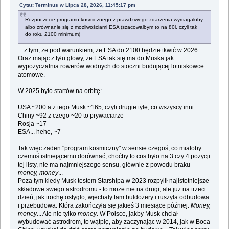
Cytat: Terminus w Lipca 28, 2026, 11:45:17 pm
Rozpoczęcie programu kosmicznego z prawdziwego zdarzenia wymagałoby
albo zrównanie się z możliwościami ESA (szacowałbym to na 80l, czyli tak
do roku 2100 minimum)
... z tym, że pod warunkiem, że ESA do 2100 będzie tkwić w 2026...
Oraz mając z tyłu głowy, że ESA tak się ma do Muska jak
wypożyczalnia rowerów wodnych do stoczni budującej lotniskowce
atomowe.
W 2025 było startów na orbitę:
USA ~200 a z tego Musk ~165, czyli drugie tyle, co wszyscy inni...
Chiny ~92 z czego ~20 to prywaciarze
Rosja ~17
ESA... hehe, ~7
Tak więc żaden "program kosmiczny" w sensie czegoś, co miałoby
czemuś istniejącemu dorównać, choćby to cos było na 3 czy 4 pozycji
tej listy, nie ma najmniejszego sensu, głównie z powodu braku
money, money
...
Poza tym kiedy Musk testem Starshipa w 2023 rozpylił najistotniejsze
składowe swego astrodromu - to może nie na drugi, ale już na trzeci
dzień, jak trochę ostygło, wjechały tam buldożery i ruszyła odbudowa
i przebudowa. Która zakończyła się jakieś 3 miesiące później.
Money,
money
... Ale nie tylko
money
. W Polsce, jakby Musk chciał
wybudować astrodrom, to wątpię, aby zaczynając w 2014, jak w Boca