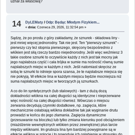
uznał za właściwą?
14
DyLEMaty
/
Odp: Będąc Młodym Fizykiem...
«
dnia:
Czerwca 29, 2026, 11:32:54 pm »
Sądzę, że po prostu z góry zakładamy, że sznurek - składowa liny -
jest mniej więcej jednorodny. Tak nie jest. Ten "pierwszy sznurek" -
pierwszy czy też stopnia pierwszego, skręcony bezpośrednio z
włókien jest siłą rzeczy bardzo niejednorodny. Jeśli więc weźmiesz 3
takie osobne sznurki to oczywiście każdy z nich jest tak mocny jak
jego najsłabsza część i cała trójka w sumie ma nośność równą sumie
najsłabszych miejsc w każdym z nich. Jeśli natomiast skręcisz ze
sobą te sznurki to istnieje spora szansa, że te najsłabsze miejsca się
nie pokryją. W efekcie lina w każdym miejscu będzie mocniejsza niż
suma najsłabszych miejsc w tworzących ją sznurkach.
A co do lin syntetycznych (lub stalowych) - tam z dużą dozą
dokładności włókna na całej długości są identyczne i nieprzerwane
więc nośność na całej długości również. Wówczas o miejscu
zerwania decydują czynniki dodatkowe, np. zagięcia, które
mechanicznie osłabiają włókna dokładnie tak jak wyginanie drutu
prowadzi w końcu do jego złamania. Zagięcia dynamiczne
(przesuwanie na bloczku) lub tylko zmiana kierunku pod obciążeniem
(miażdżenie wewnętrznych włókien przez zewnętrzne) plus tarcie
między włóknami. Im grubsza lina tym bardziej powyginane są w
efekcie włókna w splocie i to powoduje ich osłabienie w stosunku do