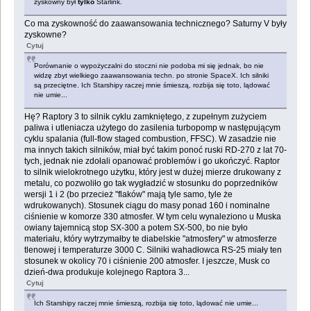
zyskowny był
tylko
Starlink.
Co ma zyskowność do zaawansowania technicznego? Saturny V były
zyskowne?
Cytuj
Porównanie o wypożyczalni do stoczni nie podoba mi się jednak, bo nie
widzę zbyt wielkiego zaawansowania techn. po stronie SpaceX. Ich silniki
są przeciętne. Ich Starshipy raczej mnie śmieszą, rozbija się toto, lądować
nie umie...
Hę? Raptory 3 to silnik cyklu zamkniętego, z zupełnym zużyciem
paliwa i utleniacza użytego do zasilenia turbopomp w następującym
cyklu spalania (full-flow staged combustion, FFSC). W zasadzie nie
ma innych takich silników, miał być takim ponoć ruski RD-270 z lat 70-
tych, jednak nie zdołali opanować problemów i go ukończyć. Raptor
to silnik wielokrotnego użytku, który jest w dużej mierze drukowany z
metalu, co pozwoliło go tak wygładzić w stosunku do poprzedników
wersji 1 i 2 (bo przecież "flaków" mają tyle samo, tyle że
wdrukowanych). Stosunek ciągu do masy ponad 160 i nominalne
ciśnienie w komorze 330 atmosfer. W tym celu wynaleziono u Muska
owiany tajemnicą stop SX-300 a potem SX-500, bo nie było
materiału, który wytrzymałby te diabelskie "atmosfery" w atmosferze
tlenowej i temperaturze 3000 C. Silniki wahadłowca RS-25 miały ten
stosunek w okolicy 70 i ciśnienie 200 atmosfer. I jeszcze, Musk co
dzień-dwa produkuje kolejnego Raptora 3...
Cytuj
Ich Starshipy raczej mnie śmieszą, rozbija się toto, lądować nie umie...