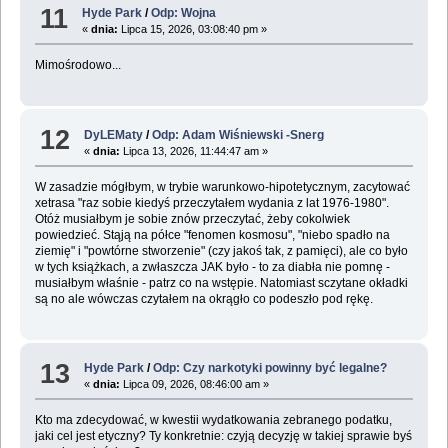
11
Hyde Park
/
Odp: Wojna
«
dnia:
Lipca 15, 2026, 03:08:40 pm »
Mimośrodowo...
12
DyLEMaty
/
Odp: Adam Wiśniewski -Snerg
«
dnia:
Lipca 13, 2026, 11:44:47 am »
W zasadzie mógłbym, w trybie warunkowo-hipotetycznym, zacytować
xetrasa "raz sobie kiedyś przeczytałem wydania z lat 1976-1980".
Otóż musiałbym je sobie znów przeczytać, żeby cokolwiek
powiedzieć. Stąją na półce "fenomen kosmosu", "niebo spadło na
ziemię" i "powtórne stworzenie" (czy jakoś tak, z pamięci), ale co było
w tych książkach, a zwłaszcza JAK było - to za diabła nie pomnę -
musiałbym właśnie - patrz co na wstępie. Natomiast sczytane okładki
są no ale wówczas czytałem na okrągło co podeszło pod rękę.
13
Hyde Park
/
Odp: Czy narkotyki powinny być legalne?
«
dnia:
Lipca 09, 2026, 08:46:00 am »
Kto ma zdecydować, w kwestii wydatkowania zebranego podatku,
jaki cel jest etyczny? Ty konkretnie: czyją decyzję w takiej sprawie byś