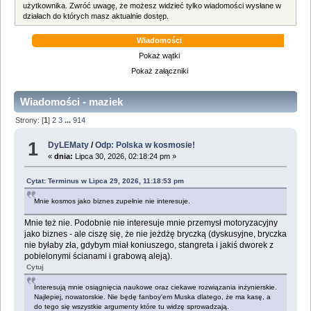
użytkownika. Zwróć uwagę, że możesz widzieć tylko wiadomości wysłane w
działach do których masz aktualnie dostęp.
Wiadomości
Pokaż wątki
Pokaż załączniki
Wiadomości - maziek
Strony: [
1
]
2
3
...
914
1
DyLEMaty
/
Odp: Polska w kosmosie!
«
dnia:
Lipca 30, 2026, 02:18:24 pm »
Cytat: Terminus w Lipca 29, 2026, 11:18:53 pm
Mnie kosmos jako biznes zupełnie nie interesuje.
Mnie też nie. Podobnie nie interesuje mnie przemysł motoryzacyjny
jako biznes - ale ciszę się, że nie jeżdżę bryczką (dyskusyjne, bryczka
nie byłaby zła, gdybym miał koniuszego, stangreta i jakiś dworek z
pobielonymi ścianami i grabową aleją).
Cytuj
Interesują mnie osiągnięcia naukowe oraz ciekawe rozwiązania inżynierskie.
Najlepiej, nowatorskie. Nie będę fanboy'em Muska dlatego, że ma kasę, a
do tego się wszystkie argumenty które tu widzę sprowadzają.