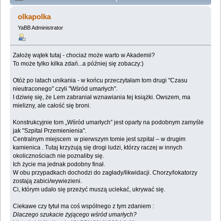
Lemologiczna [Czas nieutracony: Wśród umarłych]
olkapolka
(Przeczytany 269394 razy)
YaBB Administrator
Założę wątek tutaj - chociaż może warto w Akademii?
To może tylko kilka zdań...a później się zobaczy:)
Otóż po latach unikania - w końcu przeczytałam tom drugi "Czasu
nieutraconego" czyli "Wśród umarłych".
I dziwię się, że Lem zabraniał wznawiania tej książki. Owszem, ma
mielizny, ale całość się broni.
Konstrukcyjnie tom „Wśród umarłych” jest oparty na podobnym zamyśle
jak "Szpital Przemienienia".
Centralnym miejscem w pierwszym tomie jest szpital – w drugim
kamienica . Tutaj krzyżują się drogi ludzi, którzy raczej w innych
okolicznościach nie poznaliby się.
Ich życie ma jednak podobny finał.
W obu przypadkach dochodzi do zagłady/likwidacji. Chorzy/lokatorzy
zostają zabici/wywiezieni.
Ci, którym udało się przeżyć muszą uciekać, ukrywać się.
Ciekawe czy tytuł ma coś wspólnego z tym zdaniem :
Dlaczego szukacie żyjącego wśród umarłych?