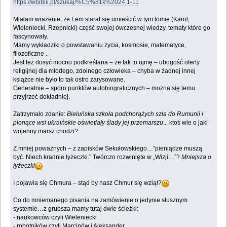
https://wbiblii.pl/szukaj/%C5%81k%2024,1-11
Miałam wrażenie, że Lem starał się umieścić w tym tomie (Karol,
Wieleniecki, Rzepnicki) część swojej ówczesnej wiedzy, tematy które go
fascynowały.
Mamy wykładziki o powstawaniu życia, kosmosie, matematyce,
filozoficzne .
Jest też dosyć mocno podkreślana – że tak to ujmę – ubogość oferty
religijnej dla młodego, zdolnego człowieka – chyba w żadnej innej
książce nie było to tak ostro zarysowane.
Generalnie – sporo punktów autobiograficznych – można się temu
przyjrzeć dokładniej.
Zatrzymało zdanie:
Bieluńska szkoła podchorążych szła do Rumunii i
płonące wsi ukraińskie oświetlały ślady jej przemarszu
... ktoś wie o jaki
wojenny marsz chodzi?
Z mniej poważnych – z zapisków Sekułowskiego…”pieniądze muszą
być. Niech kradnie łyżeczki.” Twórczo rozwinięte w „Wizji…”?
Mniejsza o
łyżeczki
I pojawia się Chmura – stąd by nasz Chmur się wziął?
Co do mniemanego pisania na zamówienie o jedynie słusznym
systemie…z grubsza mamy tutaj dwie ścieżki:
- naukowców czyli Wieleniecki
- robotników czyli Marcinów i Aleksander.