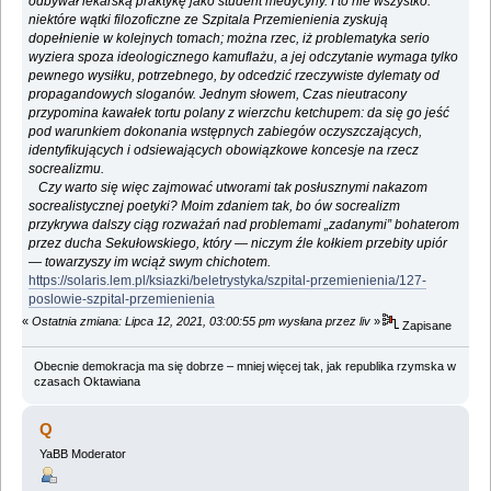
odbywał lekarską praktykę jako student medycyny. I to nie wszystko:
niektóre wątki filozoficzne ze Szpitala Przemienienia zyskują
dopełnienie w kolejnych tomach; można rzec, iż problematyka serio
wyziera spoza ideologicznego kamuflażu, a jej odczytanie wymaga tylko
pewnego wysiłku, potrzebnego, by odcedzić rzeczywiste dylematy od
propagandowych sloganów. Jednym słowem, Czas nieutracony
przypomina kawałek tortu polany z wierzchu ketchupem: da się go jeść
pod warunkiem dokonania wstępnych zabiegów oczyszczających,
identyfikujących i odsiewających obowiązkowe koncesje na rzecz
socrealizmu.
Czy warto się więc zajmować utworami tak posłusznymi nakazom
socrealistycznej poetyki? Moim zdaniem tak, bo ów socrealizm
przykrywa dalszy ciąg rozważań nad problemami „zadanymi” bohaterom
przez ducha Sekułowskiego, który — niczym źle kołkiem przebity upiór
— towarzyszy im wciąż swym chichotem.
https://solaris.lem.pl/ksiazki/beletrystyka/szpital-przemienienia/127-
poslowie-szpital-przemienienia
«
Ostatnia zmiana: Lipca 12, 2021, 03:00:55 pm wysłana przez liv
»
Zapisane
Obecnie demokracja ma się dobrze – mniej więcej tak, jak republika rzymska w
czasach Oktawiana
Q
YaBB Moderator