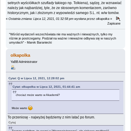
setnych
wyściółkach szuflady
takiego np. Tolkiena), sądzę, że wznawiać
należy jak najbardziej, tyle, że ze stosownym komentarzem, zarówno
historycznym, jak i złożonym z wypowiedzi samego S.L. nt. w/w tomów.
«
Ostatnia zmiana: Lipca 12, 2021, 01:32:58 pm wysłana przez olkapolka
»
Zapisane
"Wśród wydarzeń wszechświata nie ma ważnych i nieważnych, tylko my
różnie je postrzegamy. Podział na ważne i nieważne odbywa się w naszych
umysłach" - Marek Baraniecki
olkapolka
YaBB Administrator
Cytat: Q w Lipca 12, 2021, 12:28:02 pm
Cytat: olkapolka w Lipca 12, 2021, 01:44:41 am
chociaż może warto w Akademii?
Może warto
.
To przeniosę - najwyżej będziemy z nim latać po forum.
Cytuj
Zawsze sądziłem, że raczej z "Niezwyciężonego", ale ciekawa możliwość...