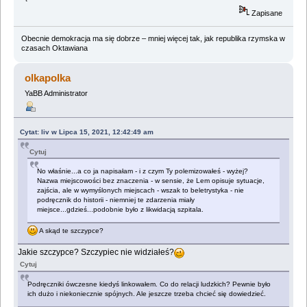
Zapisane
Obecnie demokracja ma się dobrze – mniej więcej tak, jak republika rzymska w
czasach Oktawiana
olkapolka
YaBB Administrator
Cytat: liv w Lipca 15, 2021, 12:42:49 am
Cytuj
No właśnie...a co ja napisałam - i z czym Ty polemizowałeś - wyżej?
Nazwa miejscowości bez znaczenia - w sensie, że Lem opisuje sytuacje,
zajścia, ale w wymyślonych miejscach - wszak to beletrystyka - nie
podręcznik do historii - niemniej te zdarzenia miały
miejsce...gdzieś...podobnie było z likwidacją szpitala.
A skąd te szczypce?
Jakie szczypce? Szczypiec nie widziałeś?
Cytuj
Podręczniki ówczesne kiedyś linkowałem. Co do relacji ludzkich? Pewnie było
ich dużo i niekoniecznie spójnych. Ale jeszcze trzeba chcieć się dowiedzieć.