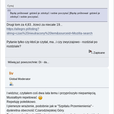
Cytuj
Będę próbował gdzieś je zdobyć i sobie poczytać.]Będę próbował gdzieś je
zdobyć i sobie poczytać.
Drugi tom za 4,83...trzeci za niecałe 19...
https://allegro.pl/listing?
string=czas%20nieutracony%20lem&sourceid=Mozilla-search
Pytanie tylko czy ktoś je czytał, ma...i czy zwyczajowo - rozdział po
rozdziale?
Zapisane
Mówią już powszechnie: Di - da...
liv
Global Moderator
I widzisz, czytałem coś dwa lata temu i przyprószyło niepamięcią.
Musiałbym repetować
Repetuję połebkowo.
I pierwsze wrażenie, podobnie jak w "Szpitalu Przemienienia" -
dyskretna obecność Czarodziejskiej Góry.