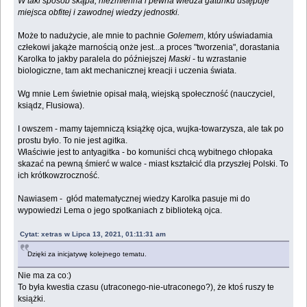
W taki sposób skąpa, niezmienna i pewna wiedza gatunku ustępuje
miejsca obfitej i zawodnej wiedzy jednostki.
Może to nadużycie, ale mnie to pachnie
Golemem
, który uświadamia
człekowi jakąże marnością onże jest...a proces "tworzenia", dorastania
Karolka to jakby paralela do późniejszej
Maski
- tu wzrastanie
biologiczne, tam akt mechanicznej kreacji i uczenia świata.
Wg mnie Lem świetnie opisał małą, wiejską społeczność (nauczyciel,
ksiądz, Flusiowa).
I owszem - mamy tajemniczą książkę ojca, wujka-towarzysza, ale tak po
prostu było. To nie jest agitka.
Właściwie jest to antyagitka - bo komuniści chcą wybitnego chłopaka
skazać na pewną śmierć w walce - miast kształcić dla przyszłej Polski. To
ich krótkowzroczność.
Nawiasem - głód matematycznej wiedzy Karolka pasuje mi do
wypowiedzi Lema o jego spotkaniach z biblioteką ojca.
Cytat: xetras w Lipca 13, 2021, 01:11:31 am
Dzięki za inicjatywę kolejnego tematu.
Nie ma za co:)
To była kwestia czasu (utraconego-nie-utraconego?), że ktoś ruszy te
książki.