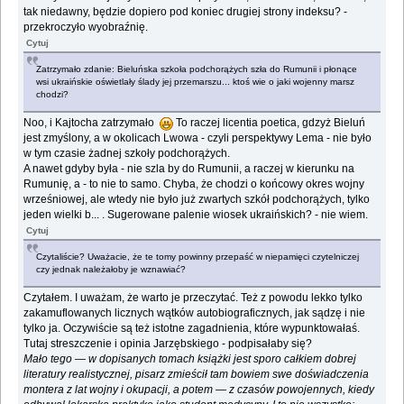
tak niedawny, będzie dopiero pod koniec drugiej strony indeksu? -
przekroczyło wyobraźnię.
Cytuj
Zatrzymało zdanie: Bieluńska szkoła podchorążych szła do Rumunii i płonące
wsi ukraińskie oświetlały ślady jej przemarszu... ktoś wie o jaki wojenny marsz
chodzi?
Noo, i Kajtocha zatrzymało
To raczej licentia poetica, gdzyż Bieluń
jest zmyślony, a w okolicach Lwowa - czyli perspektywy Lema - nie było
w tym czasie żadnej szkoły podchorążych.
A nawet gdyby była - nie szla by do Rumunii, a raczej w kierunku na
Rumunię, a - to nie to samo. Chyba, że chodzi o końcowy okres wojny
wrześniowej, ale wtedy nie było już zwartych szkół podchorążych, tylko
jeden wielki b... . Sugerowane palenie wiosek ukraińskich? - nie wiem.
Cytuj
Czytaliście? Uważacie, że te tomy powinny przepaść w niepamięci czytelniczej
czy jednak należałoby je wznawiać?
Czytałem. I uważam, że warto je przeczytać. Też z powodu lekko tylko
zakamuflowanych licznych wątków autobiograficznych, jak sądzę i nie
tylko ja. Oczywiście są też istotne zagadnienia, które wypunktowałaś.
Tutaj streszczenie i opinia Jarzębskiego - podpisałaby się?
Mało tego — w dopisanych tomach książki jest sporo całkiem dobrej
literatury realistycznej, pisarz zmieścił tam bowiem swe doświadczenia
montera z lat wojny i okupacji, a potem — z czasów powojennych, kiedy