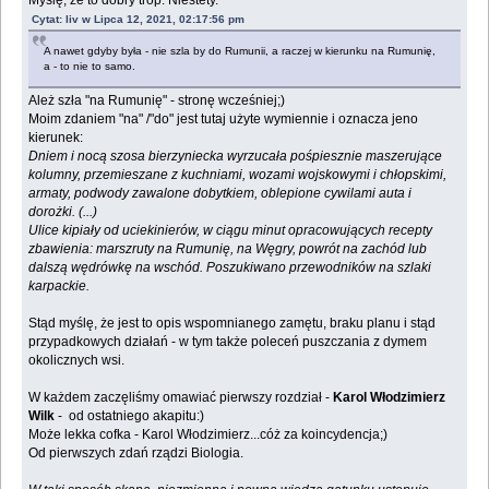
Myślę, że to dobry trop. Niestety.
Cytat: liv w Lipca 12, 2021, 02:17:56 pm
A nawet gdyby była - nie szla by do Rumunii, a raczej w kierunku na Rumunię,
a - to nie to samo.
Ależ szła "na Rumunię" - stronę wcześniej;)
Moim zdaniem "na" /"do" jest tutaj użyte wymiennie i oznacza jeno
kierunek:
Dniem i nocą szosa bierzyniecka wyrzucała pośpiesznie maszerujące
kolumny, przemieszane z kuchniami, wozami wojskowymi i chłopskimi,
armaty, podwody zawalone dobytkiem, oblepione cywilami auta i
dorożki. (...)
Ulice kipiały od uciekinierów, w ciągu minut opracowujących recepty
zbawienia: marszruty na Rumunię, na Węgry, powrót na zachód lub
dalszą wędrówkę na wschód. Poszukiwano przewodników na szlaki
karpackie.
Stąd myślę, że jest to opis wspomnianego zamętu, braku planu i stąd
przypadkowych działań - w tym także poleceń puszczania z dymem
okolicznych wsi.
W każdem zaczęliśmy omawiać pierwszy rozdział -
Karol Włodzimierz
Wilk
- od ostatniego akapitu:)
Może lekka cofka - Karol Włodzimierz...cóż za koincydencja;)
Od pierwszych zdań rządzi Biologia.