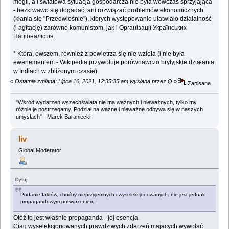
mogli, a i światowa sytuacja gospodarcza nie była wówczas sprzyjająca
- bezkrwawo się dogadać, ani rozwiązać problemów ekonomicznych
(kłania się "Przedwiośnie"), których występowanie ułatwiało działalność
(i agitację) zarówno komunistom, jak i Організації Українських
Націоналістів.
* Która, owszem, również z powietrza się nie wzięła (i nie była
ewenementem - Wikipedia przywołuje porównawczo brytyjskie działania
w Indiach w zbliżonym czasie).
«
Ostatnia zmiana: Lipca 16, 2021, 12:35:35 am wysłana przez Q
»
Zapisane
"Wśród wydarzeń wszechświata nie ma ważnych i nieważnych, tylko my
różnie je postrzegamy. Podział na ważne i nieważne odbywa się w naszych
umysłach" - Marek Baraniecki
liv
Global Moderator
Cytuj
Podanie faktów, choćby nieprzyjemnych i wyselekcjonowanych, nie jest jednak
propagandowym potwarzeniem.
Otóż to jest właśnie propaganda - jej esencja.
Ciąg wyselekcjonowanych prawdziwych zdarzeń mających wywołać