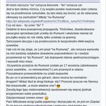
W moim odczuciu "na" oznacza kierunek - "do" oznacza cel.
Jest w tym istotna różnica. Czy wojsko polskie realizowało plan cofania
się na przedmoście rumuńskie, by tam dalej się bronić, aż do obiecanej
ofensywy na zachodzie? Wtedy "na Rumunię".
https://pl.wikipedia.org/wiki/Przedmo%C5%9Bcie_rumu%C5%84skie
Czy od razu - by uciec "do" ?
Ostatnie to teza powojennej propagandy. Tchórzliwe, zbankrutowane
sanacyjne sprzedawczyki uciekły do Rumunii i właściwie niemal od
początku wojny nic nie robiły, tylko uciekały za granicę.
Tymczasem decyzja o jej przekroczeniu to bezpośredni efekt wejścia
sowietów.
I tak coś mi się zdaje, ze Lem pisał "na Rumunię" , ale cenzura wymusiła
na nim bardziej radykalne dowalenie poprzednikom i tu i owdzie
pozamieniał na "do Rumunii", lub dopisywał zdania ujednoznaczniające.
I wyszedł misz-masz.
Oczywiście przejście do Rumunii zostało po 17 września zablokowane
przez sowietów... co mimowolnie(?) Lem przemycił w zdaniu
Poszukiwano przewodników na szlaki karpackie.
Bo po co ci przewodnicy po górach, skoro można by normalnie -
drogami? Widać ktoś te drogi blokuje..kto? Przecież jeszcze nie Niemcy.
Nie krasnoludki...a może właśnie one?
Zresztą tego typu niekonsekwencji spodziewam się więcej (jednak
przypominam sobie powolutku).
Gdyżponieważ nomen-omen
Pani Wilczkowa wciąż paliła papierosy i tłumaczyła mi, ze jest on (Szpital
P.) że jest on chybiony ideologicznie i wsteczny, stąd trzeba mu