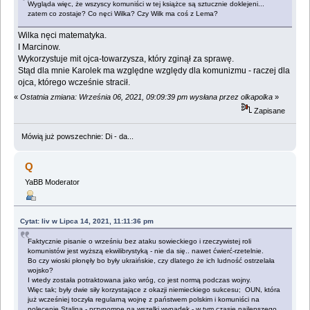
Wygląda więc, że wszyscy komuniści w tej książce są sztucznie doklejeni...
zatem co zostaje? Co nęci Wilka? Czy Wilk ma coś z Lema?
Wilka nęci matematyka.
I Marcinow.
Wykorzystuje mit ojca-towarzysza, który zginął za sprawę.
Stąd dla mnie Karolek ma względne względy dla komunizmu - raczej dla
ojca, którego wcześnie stracił.
«
Ostatnia zmiana: Września 06, 2021, 09:09:39 pm wysłana przez olkapolka
»
Zapisane
Mówią już powszechnie: Di - da...
Q
YaBB Moderator
Cytat: liv w Lipca 14, 2021, 11:11:36 pm
Faktycznie pisanie o wrześniu bez ataku sowieckiego i rzeczywistej roli
komunistów jest wyższą ekwilibrystyką - nie da się.. nawet ćwierć-rzetelnie.
Bo czy wioski płonęły bo były ukraińskie, czy dlatego że ich ludność ostrzelała
wojsko?
I wtedy została potraktowana jako wróg, co jest normą podczas wojny.
Więc tak; były dwie siły korzystające z okazji niemieckiego sukcesu; OUN, która
już wcześniej toczyła regularną wojnę z państwem polskim i komuniści na
polecenie Stalina - przypomnę na wszelki wypadek - w tym czasie najlepszego