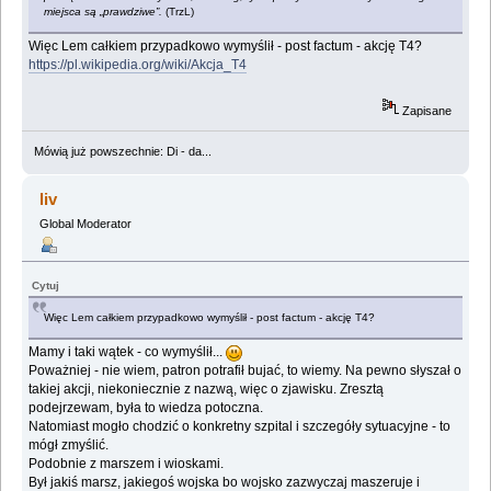
miejsca są „prawdziwe”.
(TrzL)
Więc Lem całkiem przypadkowo wymyślił - post factum - akcję T4?
https://pl.wikipedia.org/wiki/Akcja_T4
Zapisane
Mówią już powszechnie: Di - da...
liv
Global Moderator
Cytuj
Więc Lem całkiem przypadkowo wymyślił - post factum - akcję T4?
Mamy i taki wątek - co wymyślił...
Poważniej - nie wiem, patron potrafił bujać, to wiemy. Na pewno słyszał o
takiej akcji, niekoniecznie z nazwą, więc o zjawisku. Zresztą
podejrzewam, była to wiedza potoczna.
Natomiast mogło chodzić o konkretny szpital i szczegóły sytuacyjne - to
mógł zmyślić.
Podobnie z marszem i wioskami.
Był jakiś marsz, jakiegoś wojska bo wojsko zazwyczaj maszeruje i