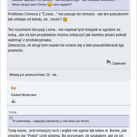
Może kiedyś sam Chmur
nam wyjaśni?
Profilowo Chmura z "Czasu..." nie pasuje do chmura - ale ten pseudonim
tak odstaje od tekstu, że...może?
Też rozumiem decyzję Lema - nie napisał tych książek w zgodzie ze
sobą...ale na tym przykładzie można zobaczyć jak świetny pisarz potrafi
wybrnąć z produkcyjniaka.
Zwłaszcza, że drugi tom nawet nie ociera się o taki pseudoliteracki typ
powieści.
Zapisane
Mówią już powszechnie: Di - da...
liv
Global Moderator
Cytuj
To przeniosę - najwyżej będziemy z nim latać po forum.
Tutaj lepiej - jest mniejszy ruch i wątek nie zginie tak łatwo w tłumie, jak
choćby ów "Pokój" czyli siódma. Bo przyznam, że szukałem, ale że on,