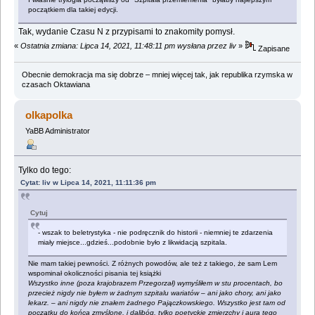
początkiem dla takiej edycji.
Tak, wydanie Czasu N z przypisami to znakomity pomysł.
«
Ostatnia zmiana: Lipca 14, 2021, 11:48:11 pm wysłana przez liv
»
Zapisane
Obecnie demokracja ma się dobrze – mniej więcej tak, jak republika rzymska w
czasach Oktawiana
olkapolka
YaBB Administrator
Tylko do tego:
Cytat: liv w Lipca 14, 2021, 11:11:36 pm
Cytuj
- wszak to beletrystyka - nie podręcznik do historii - niemniej te zdarzenia
miały miejsce...gdzieś...podobnie było z likwidacją szpitala.
Nie mam takiej pewności. Z różnych powodów, ale też z takiego, że sam Lem
wspominał okoliczności pisania tej książki
Wszystko inne (poza krajobrazem Przegorzał) wymyśliłem w stu procentach, bo
przecież nigdy nie byłem w żadnym szpitalu wariatów – ani jako chory, ani jako
lekarz. – ani nigdy nie znałem żadnego Pajączkowskiego. Wszystko jest tam od
początku do końca zmyślone, i dalibóg, tylko poetyckie zmierzchy i aura tego