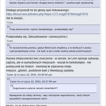
będzie dopiero pod koniec drugiej strony indeksu? - przekroczyło wyobraźnię.
Dlatego przyszedł mi do głowy spis linkowanego:
https://forum.lem.pl/index.php?topic=172.msg87976#msg87976
Ale to kiedyś...
Cytuj
Tutaj streszczenie i opinia Jarzębskiego - podpisałaby się?
Podpisałaby się. Zdecydowanie i zamaszyście:)
Cytuj
To raczej licentia poetica, gdzyż Bieluń jest zmyślony, a w okolicach Lwowa -
czyli perspektywy Lema - nie było w tym czasie żadnej szkoły podchorążych.
Nazwa miejscowości bez znaczenia - w sensie, że Lem opisuje sytuacje,
zajścia, ale w wymyślonych miejscach - wszak to beletrystyka - nie
podręcznik do historii - niemniej te zdarzenia miały
miejsce...gdzieś...podobnie było z likwidacją szpitala.
Cytat: Q w Lipca 12, 2021, 03:40:52 pm
Cytat: liv w Lipca 12, 2021, 02:17:56 pm
Sugerowane palenie wiosek ukraińskich?
Nawiązanie do takiej ciemnej - więc niechętnie wspominanej - karty historii
wszystkich zaangażowanych stron: