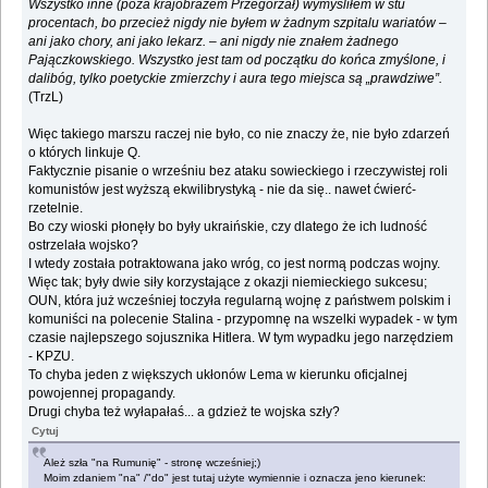
Wszystko inne (poza krajobrazem Przegorzał) wymyśliłem w stu
procentach, bo przecież nigdy nie byłem w żadnym szpitalu wariatów –
ani jako chory, ani jako lekarz. – ani nigdy nie znałem żadnego
Pajączkowskiego. Wszystko jest tam od początku do końca zmyślone, i
dalibóg, tylko poetyckie zmierzchy i aura tego miejsca są „prawdziwe”.
(TrzL)
Więc takiego marszu raczej nie było, co nie znaczy że, nie było zdarzeń
o których linkuje Q.
Faktycznie pisanie o wrześniu bez ataku sowieckiego i rzeczywistej roli
komunistów jest wyższą ekwilibrystyką - nie da się.. nawet ćwierć-
rzetelnie.
Bo czy wioski płonęły bo były ukraińskie, czy dlatego że ich ludność
ostrzelała wojsko?
I wtedy została potraktowana jako wróg, co jest normą podczas wojny.
Więc tak; były dwie siły korzystające z okazji niemieckiego sukcesu;
OUN, która już wcześniej toczyła regularną wojnę z państwem polskim i
komuniści na polecenie Stalina - przypomnę na wszelki wypadek - w tym
czasie najlepszego sojusznika Hitlera. W tym wypadku jego narzędziem
- KPZU.
To chyba jeden z większych ukłonów Lema w kierunku oficjalnej
powojennej propagandy.
Drugi chyba też wyłapałaś... a gdzież te wojska szły?
Cytuj
Ależ szła "na Rumunię" - stronę wcześniej;)
Moim zdaniem "na" /"do" jest tutaj użyte wymiennie i oznacza jeno kierunek: