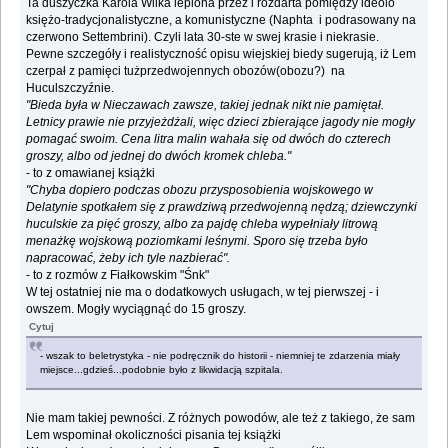
Ta duszyczka Karola Wilka lepiona przez i rozdarta pomiędzy ideolo
księżo-tradycjonalistyczne, a komunistyczne (Naphta i podrasowany na
czerwono Settembrini). Czyli lata 30-ste w swej krasie i niekrasie.
Pewne szczegóły i realistyczność opisu wiejskiej biedy sugerują, iż Lem
czerpał z pamięci tużprzedwojennych obozów(obozu?) na
Huculszczyźnie.
"Bieda była w Nieczawach zawsze, takiej jednak nikt nie pamiętał.
Letnicy prawie nie przyjeżdżali, więc dzieci zbierające jagody nie mogły
pomagać swoim. Cena litra malin wahała się od dwóch do czterech
groszy, albo od jednej do dwóch kromek chleba."
- to z omawianej książki
"Chyba dopiero podczas obozu przysposobienia wojskowego w
Delatynie spotkałem się z prawdziwą przedwojenną nędzą; dziewczynki
huculskie za pięć groszy, albo za pajdę chleba wypełniały litrową
menażkę wojskową poziomkami leśnymi. Sporo się trzeba było
napracować, żeby ich tyle nazbierać".
- to z rozmów z Fiałkowskim "Śnk"
W tej ostatniej nie ma o dodatkowych usługach, w tej pierwszej - i
owszem. Mogły wyciągnąć do 15 groszy.
Cytuj
- wszak to beletrystyka - nie podręcznik do historii - niemniej te zdarzenia miały
miejsce...gdzieś...podobnie było z likwidacją szpitala.
Nie mam takiej pewności. Z różnych powodów, ale też z takiego, że sam
Lem wspominał okoliczności pisania tej książki