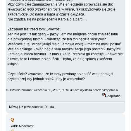
Przy czym całe zaangażowanie Wielenieckiego sprowadza się do:
lewicowość jego przekonań rosła w miarę, jak faszyzowało się życie
akademickie. Do partii wstąpił w czasie okupacji.
Nie zgadza się na poświęcenie Karola dla partii…
Zaczęłam też trzeci tom: „Powrót".
Ten nie jest już tak gęsty – jakby Lem nie mógł/nie chciał znaleźć tonu
dla powojennej historii - wiedząc, że ten ton będzie fałszywy?
Właściwe tutaj widać jakąś mało Lemową woltę – mam na myśli postać
Wielenieckiego - skąd nagle taka radykalizacja jego postaci? Jakby mu
Lem odjął nieco rozumu…z musu. Za to Rzepicki go kontruje – nawet się
dziwię, że to Lemowi przepuścili. Chyba, że dług spłaca z końcem
książki.
Czytaliście? Uważacie, że te tomy powinny przepaść w niepamięci
czytelniczej czy jednak należałoby je wznawiać?
«
Ostatnia zmiana: Września 06, 2021, 09:01:42 pm wysłana przez olkapolka
»
Zapisane
Mówią już powszechnie: Di - da...
Q
YaBB Moderator