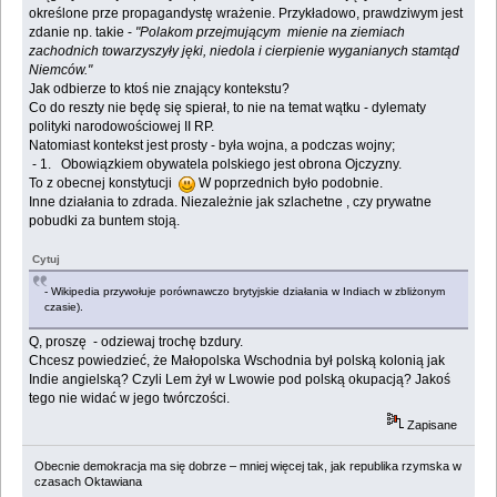
określone prze propagandystę wrażenie. Przykładowo, prawdziwym jest
zdanie np. takie -
"Polakom przejmującym mienie na ziemiach
zachodnich towarzyszyły jęki, niedola i cierpienie wyganianych stamtąd
Niemców."
Jak odbierze to ktoś nie znający kontekstu?
Co do reszty nie będę się spierał, to nie na temat wątku - dylematy
polityki narodowościowej II RP.
Natomiast kontekst jest prosty - była wojna, a podczas wojny;
- 1. Obowiązkiem obywatela polskiego jest obrona Ojczyzny.
To z obecnej konstytucji
W poprzednich było podobnie.
Inne działania to zdrada. Niezależnie jak szlachetne , czy prywatne
pobudki za buntem stoją.
Cytuj
- Wikipedia przywołuje porównawczo brytyjskie działania w Indiach w zbliżonym
czasie).
Q, proszę - odziewaj trochę bzdury.
Chcesz powiedzieć, że Małopolska Wschodnia był polską kolonią jak
Indie angielską? Czyli Lem żył w Lwowie pod polską okupacją? Jakoś
tego nie widać w jego twórczości.
Zapisane
Obecnie demokracja ma się dobrze – mniej więcej tak, jak republika rzymska w
czasach Oktawiana