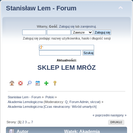
Stanisław Lem - Forum
Witamy,
Gość
.
Zaloguj się
lub
zarejestruj
.
Zaloguj się podając nazwę użytkownika, hasło i długość sesji
Aktualności:
SKLEP LEM MRÓZ
Stanisław Lem - Forum
»
Polski
»
Akademia Lemologiczna
(Moderatorzy:
Q
,
Forum Admin
,
skrzat
) »
Akademia Lemologiczna [Czas nieutracony: Wśród umarłych]
« poprzedni
następny »
Strony: [
1
]
2
3
...
7
DRUKUJ
Autor
Wątek: Akademia