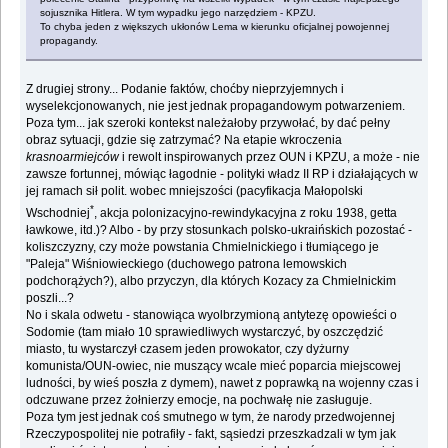
sojusznika Hitlera. W tym wypadku jego narzędziem - KPZU.
To chyba jeden z większych ukłonów Lema w kierunku oficjalnej powojennej
propagandy.
Z drugiej strony... Podanie faktów, choćby nieprzyjemnych i
wyselekcjonowanych, nie jest jednak propagandowym potwarzeniem.
Poza tym... jak szeroki kontekst należałoby przywołać, by dać pełny
obraz sytuacji, gdzie się zatrzymać? Na etapie wkroczenia
krasnoarmiejców
i rewolt inspirowanych przez OUN i KPZU, a może - nie
zawsze fortunnej, mówiąc łagodnie - polityki władz II RP i działających w
jej ramach sił polit. wobec mniejszości (pacyfikacja Małopolski
*
Wschodniej
, akcja polonizacyjno-rewindykacyjna z roku 1938, getta
ławkowe, itd.)? Albo - by przy stosunkach polsko-ukraińskich pozostać -
koliszczyzny, czy może powstania Chmielnickiego i tłumiącego je
"Paleja" Wiśniowieckiego (duchowego patrona lemowskich
podchorążych?), albo przyczyn, dla których Kozacy za Chmielnickim
poszli...?
No i skala odwetu - stanowiąca wyolbrzymioną antytezę opowieści o
Sodomie (tam miało 10 sprawiedliwych wystarczyć, by oszczędzić
miasto, tu wystarczył czasem jeden prowokator, czy dyżurny
komunista/OUN-owiec, nie muszący wcale mieć poparcia miejscowej
ludności, by wieś poszła z dymem), nawet z poprawką na wojenny czas i
odczuwane przez żołnierzy emocje, na pochwałę nie zasługuje.
Poza tym jest jednak coś smutnego w tym, że narody przedwojennej
Rzeczypospolitej nie potrafiły - fakt, sąsiedzi przeszkadzali w tym jak