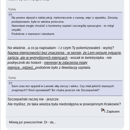
Cytuj
Na pewno słyszał o takiej akcji, niekoniecznie z nazwą, więc o zjawisku. Zresztą
podejrzewam, była to wiedza potoczna.
Natomiast mogło chodzić o konkretny szpital i szczegóły sytuacyjne - to mógł
zmyślić.
Podobnie z marszem i wioskami.
No właśnie...a co ja napisałam - i z czym Ty polemizowałeś - wyżej?
Nazwa miejscowości bez znaczenia - w sensie, że Lem opisuje sytuacje,
zajścia, ale w wymyślonych miejscach
- wszak to beletrystyka - nie
podręcznik do historii -
niemniej te zdarzenia miały
miejsce...gdzieś...
podobnie było z likwidacją szpitala.
Cytuj
Sam czas ten spędził w Lwowie siłą rzeczy i wieku. Czy miał jakichś starszych
znajomych? Ktoś opowiadał? Bo chyba jeszcze nie Szczepański?
Szczepański raczej nie - jeszcze.
Ale myślisz, że taka wiedza była niedostępna w powojennym Krakowie?
Zapisane
Mówią już powszechnie: Di - da...