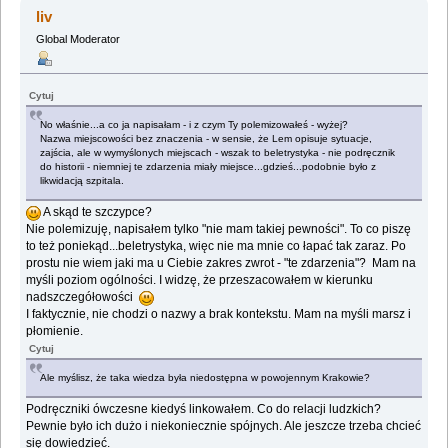
liv
Global Moderator
Cytuj
No właśnie...a co ja napisałam - i z czym Ty polemizowałeś - wyżej?
Nazwa miejscowości bez znaczenia - w sensie, że Lem opisuje sytuacje,
zajścia, ale w wymyślonych miejscach - wszak to beletrystyka - nie podręcznik
do historii - niemniej te zdarzenia miały miejsce...gdzieś...podobnie było z
likwidacją szpitala.
A skąd te szczypce?
Nie polemizuję, napisałem tylko "nie mam takiej pewności". To co piszę
to też poniekąd...beletrystyka, więc nie ma mnie co łapać tak zaraz. Po
prostu nie wiem jaki ma u Ciebie zakres zwrot - "te zdarzenia"? Mam na
myśli poziom ogólności. I widzę, że przeszacowałem w kierunku
nadszczegółowości
I faktycznie, nie chodzi o nazwy a brak kontekstu. Mam na myśli marsz i
płomienie.
Cytuj
Ale myślisz, że taka wiedza była niedostępna w powojennym Krakowie?
Podręczniki ówczesne kiedyś linkowałem. Co do relacji ludzkich?
Pewnie było ich dużo i niekoniecznie spójnych. Ale jeszcze trzeba chcieć
się dowiedzieć.