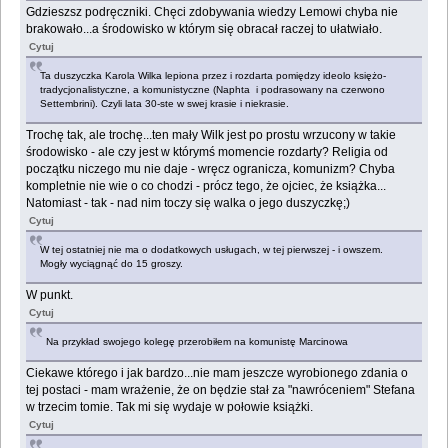
Gdzieszsz podręczniki. Chęci zdobywania wiedzy Lemowi chyba nie
brakowało...a środowisko w którym się obracał raczej to ułatwiało.
Cytuj
Ta duszyczka Karola Wilka lepiona przez i rozdarta pomiędzy ideolo księżo-
tradycjonalistyczne, a komunistyczne (Naphta i podrasowany na czerwono
Settembrini). Czyli lata 30-ste w swej krasie i niekrasie.
Trochę tak, ale trochę...ten mały Wilk jest po prostu wrzucony w takie
środowisko - ale czy jest w którymś momencie rozdarty? Religia od
początku niczego mu nie daje - wręcz ogranicza, komunizm? Chyba
kompletnie nie wie o co chodzi - prócz tego, że ojciec, że książka...
Natomiast - tak - nad nim toczy się walka o jego duszyczkę;)
Cytuj
W tej ostatniej nie ma o dodatkowych usługach, w tej pierwszej - i owszem.
Mogły wyciągnąć do 15 groszy.
W punkt.
Cytuj
Na przykład swojego kolegę przerobiłem na komunistę Marcinowa
Ciekawe którego i jak bardzo...nie mam jeszcze wyrobionego zdania o
tej postaci - mam wrażenie, że on będzie stał za "nawróceniem" Stefana
w trzecim tomie. Tak mi się wydaje w połowie książki.
Cytuj