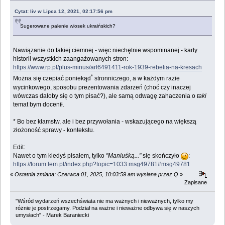
Cytat: liv w Lipca 12, 2021, 02:17:56 pm
Sugerowane palenie wiosek ukraińskich?
Nawiązanie do takiej ciemnej - więc niechętnie wspominanej - karty
historii wszystkich zaangażowanych stron:
https://www.rp.pl/plus-minus/art6491411-rok-1939-rebelia-na-kresach
*
Można się czepiać poniekąd
stronniczego, a w każdym razie
wycinkowego, sposobu prezentowania zdarzeń (choć czy inaczej
wówczas dałoby się o tym pisać?), ale samą odwagę zahaczenia o
taki
temat bym docenił.
* Bo bez kłamstw, ale i bez przywołania - wskazującego na większą
złożoność sprawy - kontekstu.
Edit:
Nawet o tym kiedyś pisałem, tylko
"Maniuśką..."
się skończyło
:
https://forum.lem.pl/index.php?topic=1033.msg49781#msg49781
«
Ostatnia zmiana: Czerwca 01, 2025, 10:03:59 am wysłana przez Q
»
Zapisane
"Wśród wydarzeń wszechświata nie ma ważnych i nieważnych, tylko my
różnie je postrzegamy. Podział na ważne i nieważne odbywa się w naszych
umysłach" - Marek Baraniecki