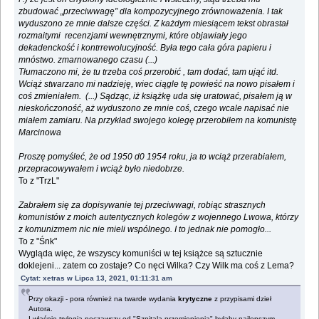
zbudować „przeciwwagę” dla kompozycyjnego zrównoważenia. I tak
wyduszono ze mnie dalsze części. Z każdym miesiącem tekst obrastał
rozmaitymi recenzjami wewnętrznymi, które objawiały jego
dekadenckość i kontrrewolucyjność. Była tego cała góra papieru i
mnóstwo. zmarnowanego czasu (...)
Tłumaczono mi, że tu trzeba coś przerobić , tam dodać, tam ująć itd.
Wciąż stwarzano mi nadzieję, wiec ciągle tę powieść na nowo pisałem i
coś zmieniałem. (...) Sądząc, iż książkę uda się uratować, pisałem ją w
nieskończoność, aż wyduszono ze mnie coś, czego wcale napisać nie
miałem zamiaru. Na przykład swojego kolegę przerobiłem na komunistę
Marcinowa
Proszę pomyśleć, że od 1950 d0 1954 roku, ja to wciąż przerabiałem,
przepracowywałem i wciąż było niedobrze.
To z "TrzL"
Zabrałem się za dopisywanie tej przeciwwagi, robiąc strasznych
komunistów z moich autentycznych kolegów z wojennego Lwowa, którzy
z komunizmem nic nie mieli wspólnego. I to jednak nie pomogło...
To z "Śnk"
Wygląda więc, że wszyscy komuniści w tej książce są sztucznie
doklejeni... zatem co zostaje? Co nęci Wilka? Czy Wilk ma coś z Lema?
Cytat: xetras w Lipca 13, 2021, 01:11:31 am
Przy okazji - pora również na twarde wydania
krytyczne
z przypisami dzieł
Autora.
I właśnie trylogia począwszy od "Szpitala przemienienia" byłaby najlepszym