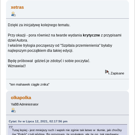
xetras
Dzięki za inicjatywę kolejnego tematu.
Przy okazji - pora również na twarde wydania
krytyczne
z przypisami
dzieł Autora.
I właśnie trylogia począwszy od "Szpitala przemienienia" byłaby
najlepszym początkiem dla takiej edycji.
Będę próbował gdzieś je zdobyć i sobie poczytać.
Wznawiać!
Zapisane
"ten mahawek ciągle znika"
olkapolka
YaBB Administrator
Cytat: liv w Lipca 12, 2021, 02:17:56 pm
Tutaj lepiej - jest mniejszy ruch i wątek nie zginie tak łatwo w tłumie, jak choćby
ów "Pokój" czyli siódma. Bo przyznam, że szukałem, ale że on, tak niedawny,