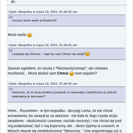
Cytat: olkapolka w Lipca 12, 2021, 01:44:41 am
chociaż może warto w Akademii?
Może warto
.
Cytat: olkapolka w Lipca 12, 2021, 01:44:41 am
I pojawia się Chmura – stąd by nasz Chmur się wziął?
Zawsze sądziłem, że raczej z "Niezwyciężonego", ale ciekawa
możliwość... Może kiedyś sam
Chmur
nam wyjaśni?
Cytat: olkapolka w Lipca 12, 2021, 01:44:41 am
Uważacie, że te tomy powinny przepaść w niepamięci czytelniczej czy jednak
należałoby je wznawiać?
Hmm... Rozumiem - w tym wypadku - decyzję Lema, że nie chciał
wznawiania, bo uważał je za
skażone
- nie była to Jego czysta wizja
(wiadomo - okoliczności czasowe, naciski cenzury), i nie chciał się pod
nią podpisywać, być z nią kojarzony, ale... skoro żyjemy w czasach, w
których ukazał się niedokończony "Sknocony..." (nie wspominając już o