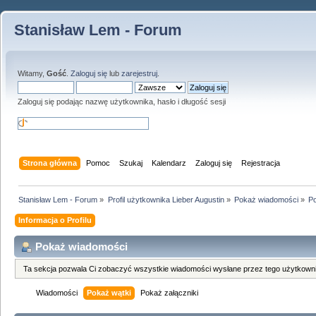
Stanisław Lem - Forum
Witamy,
Gość
.
Zaloguj się
lub
zarejestruj
.
Zaloguj się podając nazwę użytkownika, hasło i długość sesji
Strona główna
Pomoc
Szukaj
Kalendarz
Zaloguj się
Rejestracja
Stanisław Lem - Forum
»
Profil użytkownika Lieber Augustin
»
Pokaż wiadomości
»
Po
Informacja o Profilu
Pokaż wiadomości
Ta sekcja pozwala Ci zobaczyć wszystkie wiadomości wysłane przez tego użytkowni
Wiadomości
Pokaż wątki
Pokaż załączniki