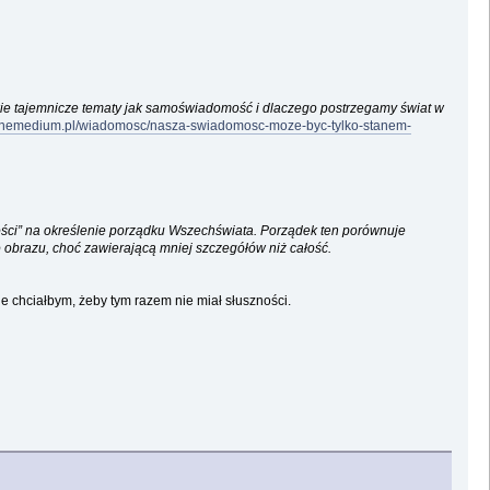
kie tajemnicze tematy jak samoświadomość i dlaczego postrzegamy świat w
/innemedium.pl/wiadomosc/nasza-swiadomosc-moze-byc-tylko-stanem-
tości” na określenie porządku Wszechświata. Porządek ten porównuje
 obrazu, choć zawierającą mniej szczegółów niż całość.
le chciałbym, żeby tym razem nie miał słuszności.