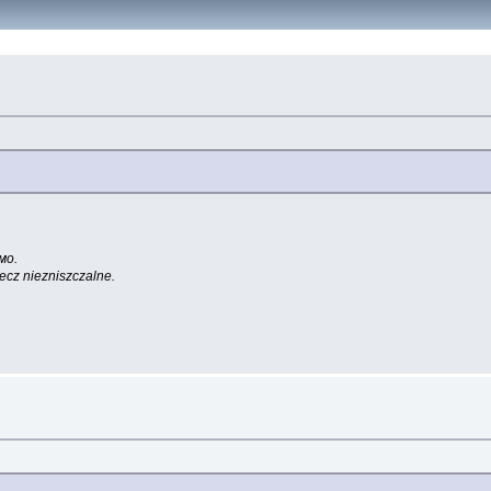
мо.
lecz niezniszczalne.