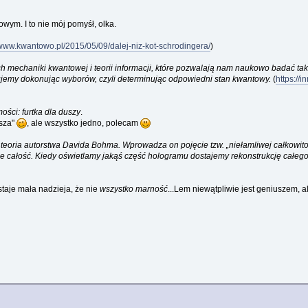
ym. I to nie mój pomyśł, olka.
/www.kwantowo.pl/2015/05/09/dalej-niz-kot-schrodingera/
)
 mechaniki kwantowej i teorii informacji, które pozwalają nam naukowo badać ta
akujemy dokonując wyborów, czyli determinując odpowiedni stan kwantowy.
(
https:/
ści: furtka dla duszy
.
usza"
, ale wszystko jedno, polecam
 teoria autorstwa Davida Bohma. Wprowadza on pojęcie tzw. „niełamliwej całkowi
e całość. Kiedy oświetlamy jakąś część hologramu dostajemy rekonstrukcję całego
aje mała nadzieja, że nie
wszystko marność
...Lem niewątpliwie jest geniuszem, a