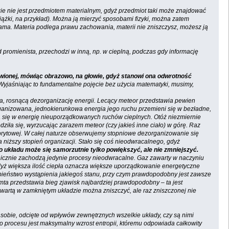
e nie jest przedmiotem materialnym, gdyż przedmiot taki może znajdować
iążki, na przykład). Można ją mierzyć sposobami fizyki, można zatem
ożsama. Materia podlega prawu zachowania, materii nie zniszczysz, możesz ją
d promienista, przechodzi w inną, np. w cieplną, podczas gdy informację
wionej, mówiąc obrazowo, na głowie, gdyż stanowi ona odwrotność
Wyjaśniając to fundamentalne pojęcie bez użycia matematyki, musimy,
a, rosnącą dezorganizację energii. Lecący meteor przedstawia pewien
rganizowana, jednokierunkowa energia jego ruchu przemieni się w bezładne,
ła się w energię nieuporządkowanych ruchów cieplnych. Otóż niezmiernie
ziła się, wyrzucając zarazem meteor (czy jakieś inne ciało) w górę. Raz
orytowej. W całej naturze obserwujemy stopniowe dezorganizowanie się
 niższy stopień organizacji. Stało się coś nieodwracalnego, gdyż
o układu może się samorzutnie tylko powiększyć, ale nie zmniejszyć.
tanicznie zachodzą jedynie procesy nieodwracalne. Gaz zawarty w naczyniu
 gdyż większa ilość ciepła oznacza większe uporządkowanie energetyczne
obieństwo wystąpienia jakiegoś stanu, przy czym prawdopodobny jest zawsze
tamta przedstawia bieg zjawisk najbardziej prawdopodobny – ta jest
wartą w zamkniętym układzie można zniszczyć, ale raz zniszczonej nie
sobie, odcięte od wpływów zewnętrznych wszelkie układy, czy są nimi
go procesu jest maksymalny wzrost entropii, któremu odpowiada całkowity