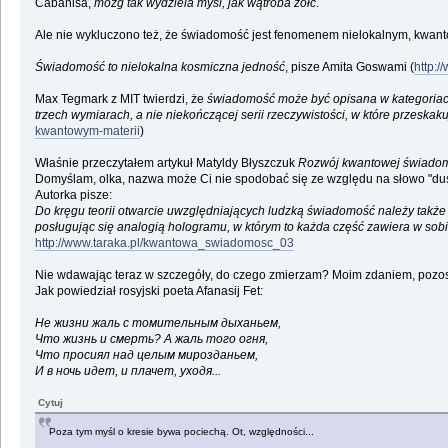
Cabanisa,
mózg tak wydziela myśl, jak wątroba żółć
.
Ale nie wykluczono też, że świadomość jest fenomenem nielokalnym, kwantow
Świa­do­mość to nie­lo­kalna kosmiczna jedność
, pisze Amita Goswami (
http:/
Max Tegmark z MIT twierdzi, że
świadomość może być opisana w kategoriach
trzech wymiarach, a nie niekończącej serii rzeczywistości, w które przesk
kwantowym-materii
)
Właśnie przeczytałem artykuł Matyldy Błyszczuk
Rozwój kwantowej świadomo
Domyślam, olka, nazwa może Ci nie spodobać się ze względu na słowo "d
Autorka pisze:
Do kręgu teorii otwarcie uwzględniających ludzką świadomość należy także
posługując się analogią hologramu, w którym to każda część zawiera w sobi
http://www.taraka.pl/kwantowa_swiadomosc_03
Nie wdawając teraz w szczegóły, do czego zmierzam? Moim zdaniem, pozost
Jak powiedział rosyjski poeta Afanasij Fet:
Не жизни жаль с томительным дыханьем,
Что жизнь и смерть? А жаль того огня,
Что просиял над целым мирозданьем,
И в ночь идет, и плачет, уходя...
Cytuj
Poza tym myśl o kresie bywa pociechą. Ot, względności...