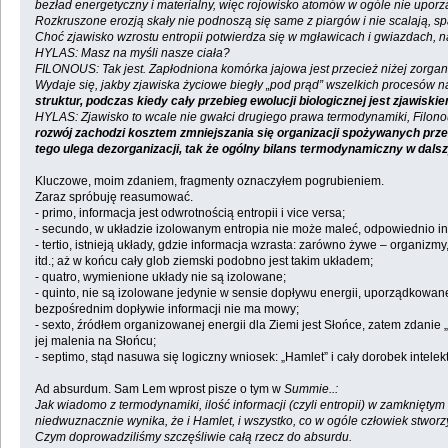
bezład energetyczny i materialny, więc rojowisko atomów w ogóle nie upo
Rozkruszone erozją skały nie podnoszą się same z piargów i nie scalają, s
Choć zjawisko wzrostu entropii potwierdza się w mgławicach i gwiazdach, na
HYLAS: Masz na myśli nasze ciała?
FILONOUS: Tak jest. Zapłodniona komórka jajowa jest przecież niżej zorgani
Wydaje się, jakby zjawiska życiowe biegły „pod prąd” wszelkich procesów n
struktur, podczas kiedy cały przebieg ewolucji biologicznej jest zjawis
HYLAS: Zjawisko to wcale nie gwałci drugiego prawa termodynamiki, Filon
rozwój zachodzi kosztem zmniejszania się organizacji spożywanych przez
tego ulega dezorganizacji, tak że ogólny bilans termodynamiczny w dals
Kluczowe, moim zdaniem, fragmenty oznaczyłem pogrubieniem.
Zaraz spróbuję reasumować.
- primo, informacja jest odwrotnością entropii i vice versa;
- secundo, w układzie izolowanym entropia nie może maleć, odpowiednio in
- tertio, istnieją układy, gdzie informacja wzrasta: zarówno żywe – organizm
itd.; aż w końcu cały glob ziemski podobno jest takim układem;
- quatro, wymienione układy nie są izolowane;
- quinto, nie są izolowane jedynie w sensie dopływu energii, uporządkowa
bezpośrednim dopływie informacji nie ma mowy;
- sexto, źródłem organizowanej energii dla Ziemi jest Słońce, zatem zdanie
jej malenia na Słońcu;
- septimo, stąd nasuwa się logiczny wniosek: „Hamlet” i cały dorobek intelek
Ad absurdum. Sam Lem wprost pisze o tym w
Summie..:
Jak wiadomo z termodynamiki, ilość informacji (czyli entropii) w zamknięt
niedwuznacznie wynika, że i Hamlet, i wszystko, co w ogóle człowiek stworzył
Czym doprowadziliśmy szczęśliwie całą rzecz do absurdu.