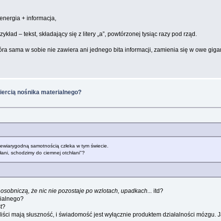
nergia + informacja,
ład – tekst, składający się z litery „a”, powtórzonej tysiąc razy pod rząd.
tóra sama w sobie nie zawiera ani jednego bita informacji, zamienia się w owe gigam
iercią nośnika materialnego?
niewiarygodną samotnością człeka w tym świecie.
ani, schodzimy do ciemnej otchłani"?
ą osobniczą, że nic nie pozostaje po wzlotach, upadkach...
itd?
rialnego?
t?
iści mają słuszność, i świadomość jest wyłącznie produktem działalności mózgu. Ja