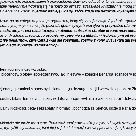
rządkowanych, przemieszanych przypadkiem. Zjawisko odwrotne, to jest samorzutn
padłe meteory nie wzbijają się na nowo do gwiazd, strzaskane kryształy nie mogą 
 niebie i na Ziemi, to
jednak istnieją układy, które zdają się pozornie wyłamywa
zowana od całego dojrzałego organizmu, który się z niej rozwija. A jednak organiz
aturalnych, w tym sensie, że
poza obrębem żywych ustrojów w przyrodzie obserwu
kiem odwrotnym: jest nieustającym maleniem entropii w obrębie organizmów potom
ousie. Wiadomo przecież, że
organizmy żywe nie są układami izolowanymi od otocz
 nie pokarmów. Zwierzęta żywią się roślinami, rośliny z kolei wyzyskują dla 
zym ciągu wykazuje wzrost entropii.
formacja nie może wzrastać;
y, biocenozy, biotopy, społeczeństwo, jak i nieżywe – komórki Bénarda, rosnące w ro
nej energii promieni słonecznych, która ulega dezorganizacji i wreszcie opuszcz
 „ogólny bilans termodynamiczny w dalszym ciągu wykazuje wzrost entropii” dotyczy
tualny ludzkości, peta- i eksabajty informacji, pochodzą ze Słońca, gdzie się znaj
ym układzie nie może wzrosnąć. Ponieważ sami powstaliśmy z gwiazdowych szczątkó
, wymyślił czy nakłamał, istniało już jako informacja w owej pierwotnej mgławicy, z 