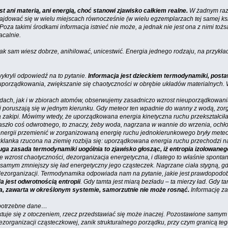
t ani materią, ani energią, choć stanowi zjawisko całkiem realne.
W żadnym razi
znajdować się w wielu miejscach równocześnie (w wielu egzemplarzach tej samej ks
 Poza takimi środkami informacja istnieć nie może, a jednak nie jest ona z nimi t
acalnie.
 jak sam wiesz dobrze, anihilować, unicestwić. Energia jednego rodzaju, na przykła
ykryli odpowiedź na to pytanie.
Informacja jest dzieckiem termodynamiki, posta
ieuporządkowania, zwiększanie się chaotyczności w obrębie układów materialnych. 
dach, jak i w zbiorach atomów, obserwujemy zasadniczo wzrost nieuporządkowani
czki poruszają się w jednym kierunku. Gdy meteor ten wpadnie do wanny z wodą, zo
da zakipi. Mówimy wtedy, że uporządkowana energia kinetyczna ruchu przekształci
aszło coś odwrotnego, to znaczy, żeby woda, nagrzana w wannie do wrzenia, ochłod
 energii przemienić w zorganizowaną energię ruchu jednokierunkowego bryły mete
 Szklanka rzucona na ziemię rozbija się: uporządkowana energia ruchu przechodzi na
uga zasada termodynamiki uogólnia to zjawisko głosząc, iż entropia izolowaneg
zie wzrost chaotyczności, dezorganizacja energetyczna, i dlatego to właśnie spon
 tym samym zmniejszy się ład energetyczny jego cząsteczek. Nagrzane ciała stygną,
o dezorganizacji. Termodynamika odpowiada nam na pytanie, jakie jest prawdopod
a jest odwrotnością entropii
. Gdy tamta jest miarą bezładu – ta mierzy ład. Gdy 
ja, zawarta w określonym systemie, samorzutnie nie może rosnąć.
Informację za
ę potrzebne dane…
uje się z otoczeniem, rzecz przedstawiać się może inaczej. Pozostawione samym 
ezorganizacji cząsteczkowej, zanik strukturalnego porządku, przy czym granicą te