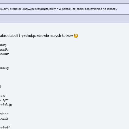
ksualny predator, gorliwym destalinizatorem? W sensie, ze chcial cos zmieniac na lepsze?
atus diaboli i ryzukując zdrowie małych kotków
kow,
ostki
enkow
rtrety
h
raw
w tym
odukcję
lniono
owali
odarki