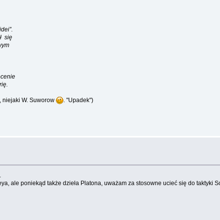
dei”.
ł się
wym
ecenie
ię.
, niejaki W. Suworow
. "Upadek")
.
leya, ale poniekąd także dzieła Platona, uważam za stosowne ucieć się do taktyki 