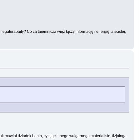
egaterabajty? Co za tajemnicza więź łączy informację i energię, a ściślej,
k mawiał dziadek Lenin, cytując innego wulgarnego materialistę, fizjologa