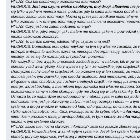
HYLAS: Cóż tak osobliwego przedstawia informacja?
FILONOUS:
Jest ona czymś wielce osobliwym, mój drogi, albowiem nie jes
się tylko w jednym miejscu naraz, podczas gdy ta sama informacja potrafi 
określać zasób, ilość informacji. Można ją przesyłać środkami materialnymi.
tylko przemienić w energię. Informację natomiast można unicestwić nieodwr
HYLAS: Czyż jest ona zatem rodzajem energii?
FILONOUS: Nie, gdyż energii, jak i materii nie można, jakem ci powiedział i
można całkowicie zniszczyć.
HYLAS: To bardzo dziwne, istotnie. Więc czymże ona jest?
FILONOUS: Doniosłość prac cybernetyków na tym się właśnie zasadza, że w
entropii.
Entropia to wielkość fizyczna, mierząca dezorganizację, wzrost n
niestety, uciec się do rozmaitych przykładów i porównań.
We wszystkich bez wyjątku procesach zachodzących w naturze, tak w gwiaz
określony ład wewnętrzny, który wyraża się tym, że wszystkie jego cząste
chaotyczne ruchy cieplne cząsteczek, co przejawi się w ten sposób, że wo
doniosła jest w tym zjawisku jego nieodwracalność. Jest niemożliwe, żeby z
wtrącone w stan chaotycznych ruchów cieplnych cząstki nie mogą już swej
energii, wzrost bezładu, a miernikiem tego zjawiska jest właśnie entropia.
pozostawione samym sobie skorupy nigdy nie złożą się w całą szklankę.
Dr
Oznacza to, że najbardziej prawdopodobny i naturalny jest w całej przyrod
pod ciśnieniem, jeśli je otworzymy, natychmiast się rozpręży i ulotni — a
systemu, a droga wiedzie w naturze od ładu, od organizacji, do chaosu, d
i tylko wzrost chaotyczności. Otóż, wracając teraz do cybernetyki –
informacj
miernikiem procesów mniej prawdopodobnych,
w tym sensie, że informac
można w tym systemie stworzyć.
HYLAS: Jakże nie można stworzyć informacji? Jeśli raz jeszcze zbierze si
FILONOUS: Powiedziałem: w zamkniętym systemie. Jeżeli ten system kontakt
planety, góry czy mgławice, wykazują z upływem czasu nieustający wzrost d