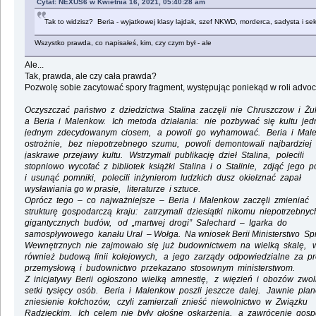
Cytat: NEXUS6 w Kwietnia 16, 2021, 05:40:28 am
Tak to widzisz? Beria - wyjatkowej klasy lajdak, szef NKWD, morderca, sadysta i se
Wszystko prawda, co napisałeś, kim, czy czym był - ale
Ale...
Tak, prawda, ale czy cała prawda?
Pozwolę sobie zacytować spory fragment, występując poniekąd w roli advoc
Oczyszczać państwo z dziedzictwa Stalina zaczęli nie Chruszczow i Żu
a Beria i Malenkow. Ich metoda działania: nie pozbywać się kultu jedn
jednym zdecydowanym ciosem, a powoli go wyhamować. Beria i Mal
ostrożnie, bez niepotrzebnego szumu, powoli demontowali najbardziej
jaskrawe przejawy kultu. Wstrzymali publikację dzieł Stalina, polecili
stopniowo wycofać z bibliotek książki Stalina i o Stalinie, zdjąć jego po
i usunąć pomniki, polecili inżynierom ludzkich dusz okiełznać zapał
wysławiania go w prasie, literaturze i sztuce.
Oprócz tego – co najważniejsze – Beria i Malenkow zaczęli zmieniać
strukturę gospodarczą kraju: zatrzymali dziesiątki nikomu niepotrzebnyc
gigantycznych budów, od „martwej drogi” Salechard – Igarka do
samospływowego kanału Ural – Wołga. Na wniosek Berii Ministerstwo Sp
Wewnętrznych nie zajmowało się już budownictwem na wielką skalę, 
również budową linii kolejowych, a jego zarządy odpowiedzialne za pr
przemysłową i budownictwo przekazano stosownym ministerstwom.
Z inicjatywy Berii ogłoszono wielką amnestię, z więzień i obozów zwo
setki tysięcy osób. Beria i Malenkow poszli jeszcze dalej. Jawnie plan
zniesienie kołchozów, czyli zamierzali znieść niewolnictwo w Związku
Radzieckim. Ich celem nie były głośne oskarżenia, a zawrócenie gosp