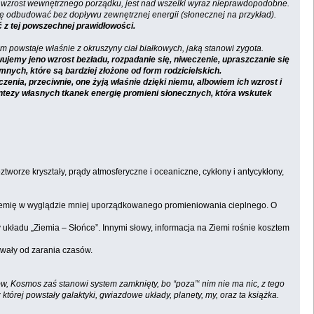
y wzrost wewnętrznego porządku, jest nad wszelki wyraz nieprawdopodobne.
się odbudować bez dopływu zewnętrznej energii (słonecznej na przykład).
ć z tej powszechnej prawidłowości.
m powstaje właśnie z okruszyny ciał białkowych, jaką stanowi zygota.
jemy jeno wzrost bezładu, rozpadanie się, niweczenie, upraszczanie się
nych, które są bardziej złożone od form rodzicielskich.
enia, przeciwnie, one żyją właśnie dzięki niemu, albowiem ich wzrost i
syntezy własnych tkanek energię promieni słonecznych, która wskutek
ztworze kryształy, prądy atmosferyczne i oceaniczne, cykłony i antycykłony,
a Ziemię w wyglądzie mniej uporządkowanego promieniowania cieplnego. O
 układu „Ziemia – Słońce”. Innymi słowy, informacja na Ziemi rośnie kosztem
dowały od zarania czasów.
w, Kosmos zaś stanowi system zamknięty, bo “poza”‘ nim nie ma nic, z tego
której powstały galaktyki, gwiazdowe układy, planety, my, oraz ta książka.