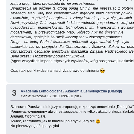
kraju z drogi, która prowadziła do jej unicestwienia.
Dwadzieścia lat później tą drogą pójdą Chiny: nie mieszając z błotem
zmarłego Mao, kraj pod kierownictwem mądrych ludzi najpierw powoli
i ostrożnie, a później energicznie i zdecydowanie pozbył się „wielkich i
Nowi przywódcy Chin zapewnili ludziom wolność gospodarczą, kraj sta
gospodarczym, przemysłowym, technologicznym, finansowym i wojsko
mocarstwem, a przewodniczący Mao, którego nikt po śmierci nie
demaskował, spokojnie śni swój wieczny sen w złoconym grobowcu.
Droga, na którą Beria i Malenkow próbowali wyprowadzić kraj, była
całkowicie nie do przyjęcia dla Chruszczowa i Żukowa. Żukow na pol
Chruszczowa osobiście aresztował marszałka Związku Radzieckiego Ber
Berię skazali i rozstrzelali podwładni Żukowa.
(Agent wszystkich imperialistycznych wywiadów, wróg postępowej ludzkości
Cóż, i taki punkt widzenia ma chyba prawo do istnienia
3
Akademia Lemologiczna
/
Akademia Lemologiczna [Dialogi]
«
dnia:
Września 16, 2019, 09:45:11 pm »
Szanowni Państwo, niniejszym proponuję rozpocząć omówienie „Dialogów”
Ponieważ wymieniony utwór jest
sequelem
nie tylko traktatu biskupa Berke
Andiam. Incominciate!
A więc, zaczynamy, jak to mawiali pojedynkujący się
Na pierwszy ogień spory cytat: