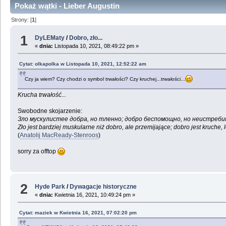
Pokaż wątki - Lieber Augustin
Strony: [
1
]
1
DyLEMaty
/
Dobro, zło...
«
dnia:
Listopada 10, 2021, 08:49:22 pm »
Cytat: olkapolka w Listopada 10, 2021, 12:52:22 am
Czy ja wiem? Czy chodzi o symbol trwałości? Czy kruchej...trwałości...
Krucha trwałość...
Swobodne skojarzenie:
Зло мускулистее добра, но тленно; добро беспомощно, но неистреби
Zło jest bardziej muskularne niż dobro, ale przemijające; dobro jest kruche, 
(
Anatolij MacReady-Stenroos
)
sorry za offtop
2
Hyde Park
/
Dywagacje historyczne
«
dnia:
Kwietnia 16, 2021, 10:49:24 pm »
Cytat: maziek w Kwietnia 16, 2021, 07:02:20 pm