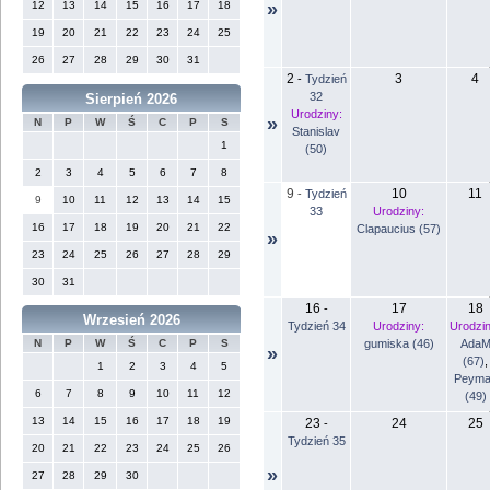
12
13
14
15
16
17
18
»
19
20
21
22
23
24
25
26
27
28
29
30
31
2
3
4
-
Tydzień
32
Sierpień 2026
Urodziny:
»
N
P
W
Ś
C
P
S
Stanislav
1
(50)
2
3
4
5
6
7
8
9
10
11
-
Tydzień
9
10
11
12
13
14
15
33
Urodziny:
16
17
18
19
20
21
22
Clapaucius (57)
»
23
24
25
26
27
28
29
30
31
16
17
18
-
Wrzesień 2026
Tydzień 34
Urodziny:
Urodzin
gumiska (46)
Ada
N
P
W
Ś
C
P
S
»
(67)
,
1
2
3
4
5
Peyma
6
7
8
9
10
11
12
(49)
13
14
15
16
17
18
19
23
24
25
-
Tydzień 35
20
21
22
23
24
25
26
»
27
28
29
30