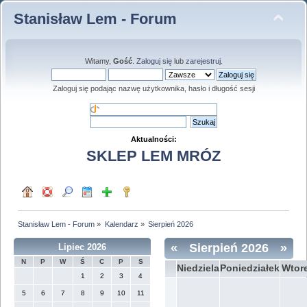
Stanisław Lem - Forum
Witamy,
Gość
.
Zaloguj się
lub
zarejestruj
.
Zaloguj się podając nazwę użytkownika, hasło i długość sesji
Aktualności:
SKLEP LEM MRÓZ
Stanisław Lem - Forum
»
Kalendarz
»
Sierpień 2026
«
Sierpień 2026
»
Lipiec 2026
N
P
W
Ś
C
P
S
Niedziela
Poniedziałek
Wtor
1
2
3
4
5
6
7
8
9
10
11