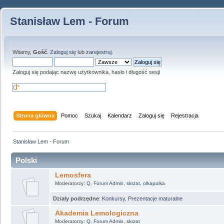
Stanisław Lem - Forum
Witamy,
Gość
.
Zaloguj się
lub
zarejestruj
.
Zaloguj się podając nazwę użytkownika, hasło i długość sesji
Strona główna
Pomoc
Szukaj
Kalendarz
Zaloguj się
Rejestracja
Stanisław Lem - Forum
Polski
Lemosfera
Moderatorzy:
Q
,
Forum Admin
,
skrzat
,
olkapolka
Działy podrzędne
:
Konkursy
,
Prezentacje maturalne
Akademia Lemologiczna
Moderatorzy:
Q
,
Forum Admin
,
skrzat