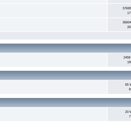
37695
17
36604
26
2458
18
65 
8
20 
7