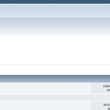
13354
34
6576
2