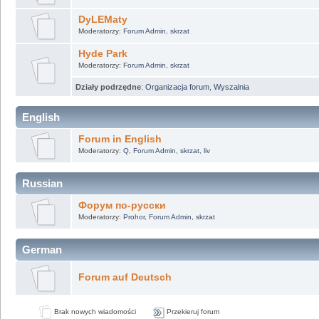
DyLEMaty
Moderatorzy:
Forum Admin
,
skrzat
Hyde Park
Moderatorzy:
Forum Admin
,
skrzat
Działy podrzędne
:
Organizacja forum
,
Wyszalnia
English
Forum in English
Moderatorzy:
Q
,
Forum Admin
,
skrzat
,
liv
Russian
Форум по-русски
Moderatorzy:
Prohor
,
Forum Admin
,
skrzat
German
Forum auf Deutsch
Brak nowych wiadomości
Przekieruj forum