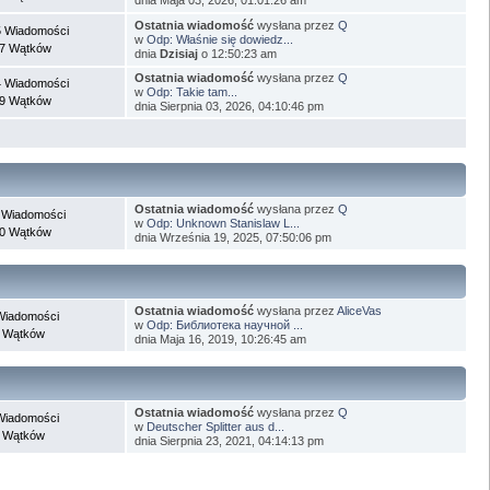
Ostatnia wiadomość
wysłana przez
Q
 Wiadomości
w
Odp: Właśnie się dowiedz...
7 Wątków
dnia
Dzisiaj
o 12:50:23 am
Ostatnia wiadomość
wysłana przez
Q
 Wiadomości
w
Odp: Takie tam...
9 Wątków
dnia Sierpnia 03, 2026, 04:10:46 pm
Ostatnia wiadomość
wysłana przez
Q
 Wiadomości
w
Odp: Unknown Stanislaw L...
0 Wątków
dnia Września 19, 2025, 07:50:06 pm
Ostatnia wiadomość
wysłana przez
AliceVas
Wiadomości
w
Odp: Библиотека научной ...
 Wątków
dnia Maja 16, 2019, 10:26:45 am
Ostatnia wiadomość
wysłana przez
Q
Wiadomości
w
Deutscher Splitter aus d...
 Wątków
dnia Sierpnia 23, 2021, 04:14:13 pm