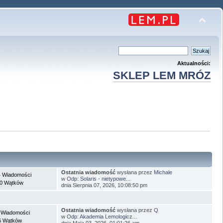
Aktualności:
SKLEP LEM MRÓZ
Ostatnia wiadomość
wysłana przez
Michale
 Wiadomości
w
Odp: Solaris - nietypowe...
0 Wątków
dnia Sierpnia 07, 2026, 10:08:50 pm
Ostatnia wiadomość
wysłana przez
Q
 Wiadomości
w
Odp: Akademia Lemologicz...
6 Wątków
dnia Maja 03, 2026, 01:01:26 am