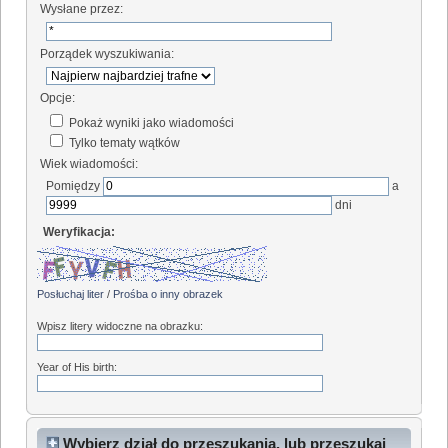
Wysłane przez:
Porządek wyszukiwania:
Opcje:
Pokaż wyniki jako wiadomości
Tylko tematy wątków
Wiek wiadomości:
Pomiędzy
a
dni
Weryfikacja:
Posłuchaj liter
/
Prośba o inny obrazek
Wpisz litery widoczne na obrazku:
Year of His birth:
Wybierz dział do przeszukania, lub przeszukaj