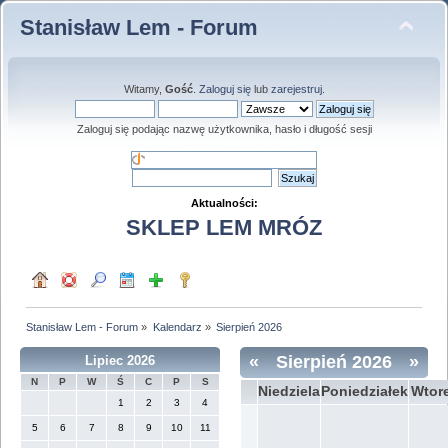
Stanisław Lem - Forum
Witamy,
Gość
.
Zaloguj się
lub
zarejestruj
.
Zaloguj się podając nazwę użytkownika, hasło i długość sesji
Aktualności:
SKLEP LEM MRÓZ
Stanisław Lem - Forum
»
Kalendarz
»
Sierpień 2026
«
Sierpień 2026
»
Lipiec 2026
N
P
W
Ś
C
P
S
Niedziela
Poniedziałek
Wtor
1
2
3
4
5
6
7
8
9
10
11