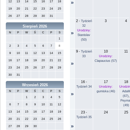
12
13
14
15
16
17
18
»
19
20
21
22
23
24
25
26
27
28
29
30
31
2
3
4
-
Tydzień
32
Sierpień 2026
Urodziny:
»
N
P
W
Ś
C
P
S
Stanislav
1
(50)
2
3
4
5
6
7
8
9
10
11
-
Tydzień
9
10
11
12
13
14
15
33
Urodziny:
16
17
18
19
20
21
22
Clapaucius (57)
»
23
24
25
26
27
28
29
30
31
16
17
18
-
Wrzesień 2026
Tydzień 34
Urodziny:
Urodzin
gumiska (46)
Ada
N
P
W
Ś
C
P
S
»
(67)
,
1
2
3
4
5
Peyma
6
7
8
9
10
11
12
(49)
13
14
15
16
17
18
19
23
24
25
-
Tydzień 35
20
21
22
23
24
25
26
»
27
28
29
30