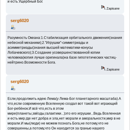
и есть Ущербный Бог.
Zapisane
serg6020
Разумность Океана:1.Стабилизация орбитального движения(знания
небесной механики);2."Игрушки"-симметриады и
асимметриады(знания высшей математики-конусы
Лобачевского);3.Создание усовершенствованной копии
человека(копия лучше оригинала)на базе гипотетических частиц-
нейтрино.Возможности Бога.
Zapisane
serg6020
Если,продолжить идею Лема(у Лема-Бог планетарного масштаба).А
что,если современную Вселенную создал вот такой вот играющий
Бог-ребёнок.И всё что,есть в этом
мире(планеты,звёзды,галактики...)это его игрушки...Ведь Вселенная
и есть мир,где нет:добра и зла,нет морали и аморальности,мир в не
морали.И мы(люди) не можем познать Бога,не потому,что не
совершенны,а потому,что Он находится за гранью нашего