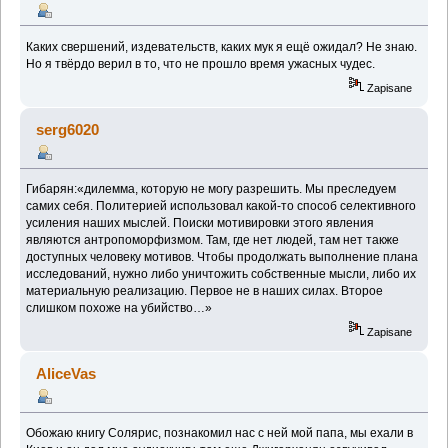
Каких свершений, издевательств, каких мук я ещё ожидал? Не знаю.
Но я твёрдо верил в то, что не прошло время ужасных чудес.
Zapisane
serg6020
Гибарян:«дилемма, которую не могу разрешить. Мы преследуем
самих себя. Политерией использовал какой-то способ селективного
усиления наших мыслей. Поиски мотивировки этого явления
являются антропоморфизмом. Там, где нет людей, там нет также
доступных человеку мотивов. Чтобы продолжать выполнение плана
исследований, нужно либо уничтожить собственные мысли, либо их
материальную реализацию. Первое не в наших силах. Второе
слишком похоже на убийство…»
Zapisane
AliceVas
Обожаю книгу Солярис, познакомил нас с ней мой папа, мы ехали в