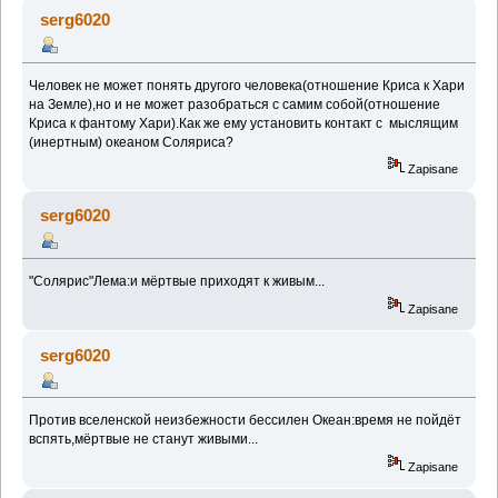
(Przeczytany 182233 razy)
serg6020
Человек не может понять другого человека(отношение Криса к Хари
на Земле),но и не может разобраться с самим собой(отношение
Криса к фантому Хари).Как же ему установить контакт с мыслящим
(инертным) океаном Соляриса?
Zapisane
serg6020
"Солярис"Лема:и мёртвые приходят к живым...
Zapisane
serg6020
Против вселенской неизбежности бессилен Океан:время не пойдёт
вспять,мёртвые не станут живыми...
Zapisane