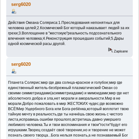
serg6020
Действия Океана Соляриса:1.Преследования непонятных для
человека целей;2.Космический Бог который наказывает людей за их
грехи;3.Воплощение в "жестокую"реальность подсознательного
влечения человека;4.Реконструкция прошедших событий;5.Дары
одной космической расы другой.
Zapisane
serg6020
Планета Солярис:мир где два солнца-красное и голубое;мир где
единственный житель-безбрежный плазматический Океан со
своими симметриадами(асимметриадами) и мимоидами;мир где нет
абсолютного добра и зла,нет морали и аморальности.Мир в не
морали.Добро пожаловать в мир ЖЕСТОКИХ чудес,где возможно
ВСЁ!Мир Ущербного Бога или Бога-ребёнка,который воплотит твою
тайную мечту в реальность,где ты начнёшь свою жизнь с чистого
листа,исправишь ошибки прошлого,встретишь давно умершего
любимого человека.Ты и твои воспоминания и твои"гости"будут его
игрушками.Творец создаёт своё творение,но и творение не может
познать своего творца...Бога нельзя познать,а не познаваемый Бог