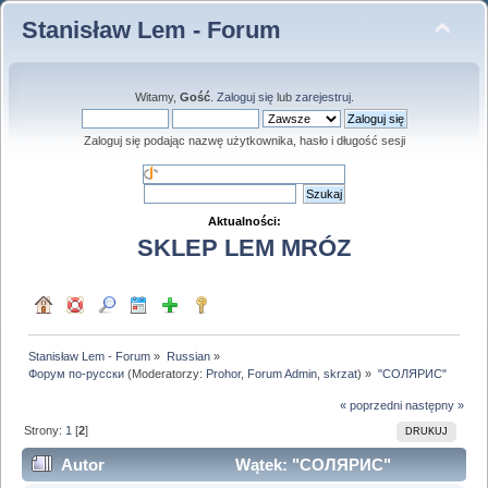
Stanisław Lem - Forum
Witamy,
Gość
.
Zaloguj się
lub
zarejestruj
.
Zaloguj się podając nazwę użytkownika, hasło i długość sesji
Aktualności:
SKLEP LEM MRÓZ
Stanisław Lem - Forum
»
Russian
»
Форум по-русски
(Moderatorzy:
Prohor
,
Forum Admin
,
skrzat
) »
"СОЛЯРИС"
« poprzedni
następny »
Strony:
1
[
2
]
DRUKUJ
Autor
Wątek: "СОЛЯРИС"