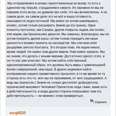
Мы отправляемся в космос приготовленные ко всему, то есть к
одиночеству, борьбе, страданиям и смерти. Из скромности мы не
говорим этого вслух, но думаем про себя, что мы великолепны. А на
самом деле, на самом деле это не всё и наша готовность
оказывается недостаточной. Мы вовсе не хотим завоёвывать
космос, хотим только расширить Землю до его границ. Одни
планеты пустынны, как Сахара, другие покрыты льдом, как полюс,
или жарки, как бразильские джунгли. Мы гуманны, благородны, мы не
хотим покорять другие расы, хотим только передать им наши
ценности и взамен принять их наследство. Мы считаем себя
рыцарями святого Контакта. Это вторая ложь. Не ищем никого,
кроме людей. Не нужно нам других миров. Нам нужно зеркало. Мы
не знаем, что делать с иными мирами. Достаточно одного этого, и
он-то нас уже угнетает. Мы хотим найти собственный,
идеализированный образ, это должны быть миры с цивилизацией
более совершенной, чем наша. В других надеемся найти
изображение нашего примитивного прошлого, в то же время по ту
сторону есть что-то, чего мы не принимаем, от чего защищаемся. А
ведь мы принесли с Земли не только дистиллят добродетели,
героический монумент Человека! Прилетели сюда такие, какие есть
в действительности, и когда другая сторона показывает нам эту
действительность — не можем с этим примириться.
Zapisane
serg6020