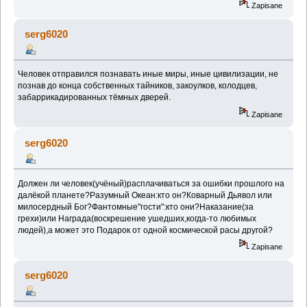
Zapisane
serg6020
Человек отправился познавать иные миры, иные цивилизации, не
познав до конца собственных тайников, закоулков, колодцев,
забаррикадированных тёмных дверей.
Zapisane
serg6020
Должен ли человек(учёный)расплачиваться за ошибки прошлого на
далёкой планете?Разумный Океан:кто он?Коварный Дьявол или
милосердный Бог?Фантомные"гости":кто они?Наказание(за
грехи)или Награда(воскрешение ушедших,когда-то любимых
людей),а может это Подарок от одной космической расы другой?
Zapisane
serg6020