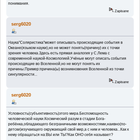
понимания.
Zapisane
serg6020
Наука"Соляристика"может описывать происходящие события в
Океане(языком науки),но не может понять(причину) их с точки
зрения человека.Здесь есть прямая аналогия у С.Лема с
современной наукой-Космологией.Учёные могут описать события
происходящие во Вселенной,но не могут понять их
причины.Пример:причина(ы) возникновения Вселенной из точки
сингулярности...
Zapisane
serg6020
Условность(субъективность)этого мира.Беспомощность
человеческой науки.Космический разум в стадии Бога-
ребёнка,обладающего безграничными возможностями,наивно(по-
детски)изучающего окружающий свой мир,а с ним и человека...Как к
нему обращаться на:ВЫ или ТЫ?Как ОНО себя называет?