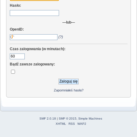
Hasło:
—lub—
OpenID:
(?)
Czas zalogowania (w minutach):
Bądź zawsze zalogowany:
Zapomniałeś hasła?
SMF 2.0.18
|
SMF © 2015
,
Simple Machines
XHTML
RSS
WAP2