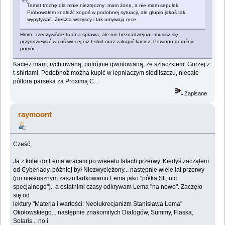
Temat trochę dla mnie niezręczny: mam żonę, a nie mam sepulek.
Próbowałem znaleźć kogoś w podobnej sytuacji, ale głupio jakoś tak
wypytywać. Zresztą wszyscy i tak umywają ręce.
Hmm...rzeczywiście trudna sprawa, ale nie beznadziejna...musisz się
przyodziewać w coś więcej niż t-shirt oraz zakupić kacież. Powinno doraźnie
pomóc.
Kacież mam, rychtowaną, potrójnie gwintowaną, ze szlaczkiem. Gorzej z
t-shirtami. Podobnoż można kupić w lepniaczym siedliszczu, niecałe
półtora parseka za Proximą C...
Zapisane
raymoont
Cześć,
Ja z kolei do Lema wracam po wieeelu latach przerwy. Kiedyś zacząłem
od Cyberiady, później był Niezwyciężony... następnie wiele lat przerwy
(po niesłusznym zaszufladkowaniu Lema jako "półka SF, nic
specjalnego").. a ostatnimi czasy odkrywam Lema "na nowo". Zaczęło
się od
lektury "Materia i wartości: Neolukrecjanizm Stanisława Lema"
Okołowskiego... następnie znakomitych Dialogów, Summy, Fiaska,
Solaris... no i