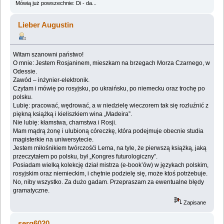
Mówią już powszechnie: Di - da...
Lieber Augustin
Witam szanowni państwo!
O mnie: Jestem Rosjaninem, mieszkam na brzegach Morza Czarnego, w
Odessie.
Zawód – inżynier-elektronik.
Czytam i mówię po rosyjsku, po ukraińsku, po niemecku oraz trochę po
polsku.
Lubię: pracować, wędrować, a w niedzielę wieczorem tak się rozluźnić z
piękną książką i kieliszkiem wina „Madeira”.
Nie lubię: kłamstwa, chamstwa i Rosji.
Mam mądrą żonę i ulubioną córeczkę, która podejmuje obecnie studia
magisterkie na uniwersytecie.
Jestem miłośnikiem twórczośći Lema, na tyle, że pierwszą książką, jaką
przeczytałem po polsku, był „Kongres futurologiczny”.
Posiadam wielką kolekcję dział mistrza (e-book’ów) w językach polskim,
rosyjskim oraz niemieckim, i chętnie podzielę się, może ktoś potrżebuje.
No, niby wszystko. Za dużo gadam. Przepraszam za ewentualne błędy
gramatyczne.
Zapisane
serg6020