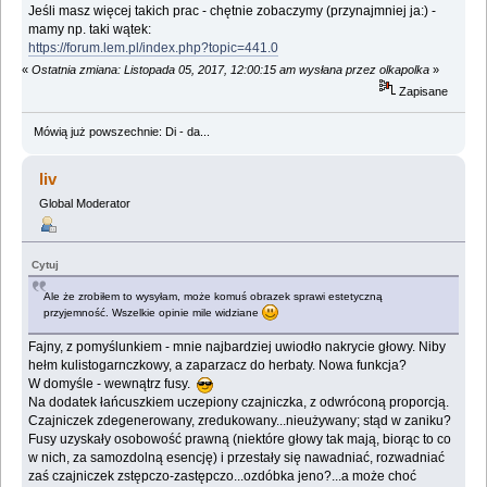
Jeśli masz więcej takich prac - chętnie zobaczymy (przynajmniej ja:) -
mamy np. taki wątek:
https://forum.lem.pl/index.php?topic=441.0
«
Ostatnia zmiana: Listopada 05, 2017, 12:00:15 am wysłana przez olkapolka
»
Zapisane
Mówią już powszechnie: Di - da...
liv
Global Moderator
Cytuj
Ale że zrobiłem to wysyłam, może komuś obrazek sprawi estetyczną
przyjemność. Wszelkie opinie mile widziane
Fajny, z pomyślunkiem - mnie najbardziej uwiodło nakrycie głowy. Niby
hełm kulistogarnczkowy, a zaparzacz do herbaty. Nowa funkcja?
W domyśle - wewnątrz fusy.
Na dodatek łańcuszkiem uczepiony czajniczka, z odwróconą proporcją.
Czajniczek zdegenerowany, zredukowany...nieużywany; stąd w zaniku?
Fusy uzyskały osobowość prawną (niektóre głowy tak mają, biorąc to co
w nich, za samozdolną esencję) i przestały się nawadniać, rozwadniać
zaś czajniczek zstępczo-zastępczo...ozdóbka jeno?...a może choć