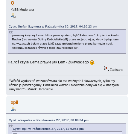
Q
YaBB Moderator
Cytat: Stefan Szymura w Października 30, 2017, 04:20:23 pm
pierwszą książką Lema, którą przeczytałem, byli "Astronauci", kupieni w kiosku
Ruchu (!) u wylotu Doliny Kościeliskiej (!!) przez mojego ojca, kiedy będąc tam
na wczasach byłem przez jakiś czas unieruchomiony przez kontuzję nogi.
Astronauci zaczęli również moje zauroczenie SF.
Ha, toś czytał Lema prawie jak Lem - Żuławskiego
.
Zapisane
"Wśród wydarzeń wszechświata nie ma ważnych i nieważnych, tylko my
różnie je postrzegamy. Podział na ważne i nieważne odbywa się w naszych
umysłach" - Marek Baraniecki
xpil
Cytat: olkapolka w Października 27, 2017, 08:08:04 pm
Cytat: xpil w Października 27, 2017, 12:03:54 pm