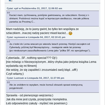
Cytat: xpil w Października 31, 2017, 11:06:02 am
Kacież mam, rychtowaną, potrójnie gwintowaną, ze szlaczkiem. Gorzej z t-
shirtami. Podobnoż można kupić w lepniaczym siedliszczu, niecałe półtora
parseka za Proximą C...
Mam nadzieję, że to jasny gwint, bo tylko ten współgra ze
szlaczkiem...inaczej radzę pacierz miast kacież...
Cytat: raymoont w Listopada 04, 2017, 02:10:41 pm
Ja z kolei do Lema wracam po wieeelu latach przerwy. Kiedyś zacząłem od
Cyberiady, później był Niezwyciężony... następnie wiele lat przerwy
(po niesłusznym zaszufladkowaniu Lema jako "półka SF, nic specjalnego")..
Cyberiada...SF...nothing special??? Oj!:)
[nie mówiąc o Niezwyciężonym...który chyba jako jedyna książka Lema
wyświetla się mi filmem]
Ale widzę, że się zapaliłeś i zrozumiałeś swój błąd...ufff:)
Czyli witamy;)
Cytat: Lustrzak w Listopada 04, 2017, 11:27:06 pm
Ale że zrobiłem to wysyłam, może komuś obrazek sprawi estetyczną
przyjemność.
Sprawiła - od pierwszego wejrzenia:)
Jak dla mnie jest czysta, przejrzysta i kompletna.
Łeb odpowiednio zakuty - myśleć nie powinien;)