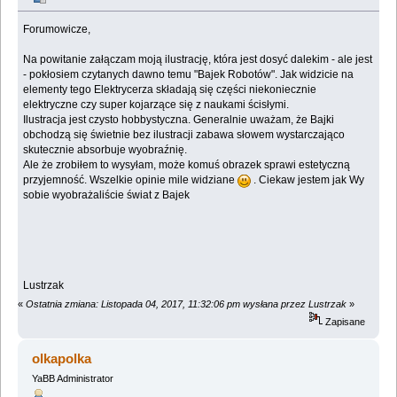
Forumowicze,
Na powitanie załączam moją ilustrację, która jest dosyć dalekim - ale jest
- pokłosiem czytanych dawno temu "Bajek Robotów". Jak widzicie na
elementy tego Elektrycerza składają się części niekoniecznie
elektryczne czy super kojarzące się z naukami ścisłymi.
Ilustracja jest czysto hobbystyczna. Generalnie uważam, że Bajki
obchodzą się świetnie bez ilustracji zabawa słowem wystarczająco
skutecznie absorbuje wyobraźnię.
Ale że zrobiłem to wysyłam, może komuś obrazek sprawi estetyczną
przyjemność. Wszelkie opinie mile widziane
. Ciekaw jestem jak Wy
sobie wyobrażaliście świat z Bajek
Lustrzak
«
Ostatnia zmiana: Listopada 04, 2017, 11:32:06 pm wysłana przez Lustrzak
»
Zapisane
olkapolka
YaBB Administrator