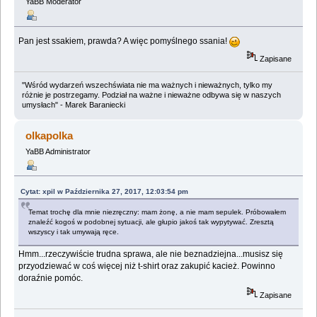
YaBB Moderator
Pan jest ssakiem, prawda? A więc pomyślnego ssania!
Zapisane
"Wśród wydarzeń wszechświata nie ma ważnych i nieważnych, tylko my
różnie je postrzegamy. Podział na ważne i nieważne odbywa się w naszych
umysłach" - Marek Baraniecki
olkapolka
YaBB Administrator
Cytat: xpil w Października 27, 2017, 12:03:54 pm
Temat trochę dla mnie niezręczny: mam żonę, a nie mam sepulek. Próbowałem
znaleźć kogoś w podobnej sytuacji, ale głupio jakoś tak wypytywać. Zresztą
wszyscy i tak umywają ręce.
Hmm...rzeczywiście trudna sprawa, ale nie beznadziejna...musisz się
przyodziewać w coś więcej niż t-shirt oraz zakupić kacież. Powinno
doraźnie pomóc.
Zapisane