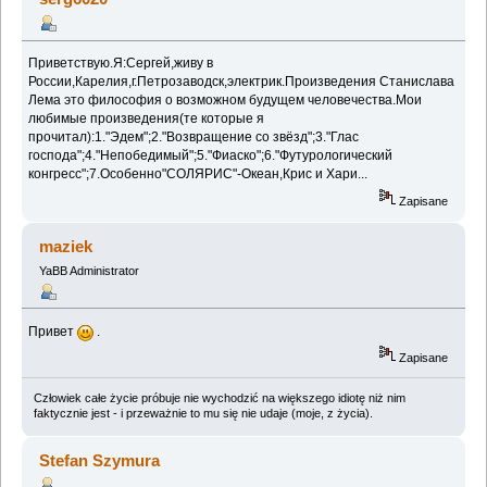
Приветствую.Я:Сергей,живу в
России,Карелия,г.Петрозаводск,электрик.Произведения Станислава
Лема это философия о возможном будущем человечества.Мои
любимые произведения(те которые я
прочитал):1."Эдем";2."Возвращение со звёзд";3."Глас
господа";4."Непобедимый";5."Фиаско";6."Футурологический
конгресс";7.Особенно"СОЛЯРИС"-Океан,Крис и Хари...
Zapisane
maziek
YaBB Administrator
Привет
.
Zapisane
Człowiek całe życie próbuje nie wychodzić na większego idiotę niż nim
faktycznie jest - i przeważnie to mu się nie udaje (moje, z życia).
Stefan Szymura