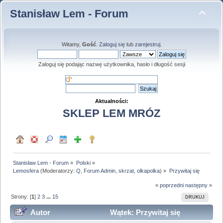
Stanisław Lem - Forum
Witamy,
Gość
.
Zaloguj się
lub
zarejestruj
.
Zaloguj się podając nazwę użytkownika, hasło i długość sesji
Aktualności:
SKLEP LEM MRÓZ
Stanisław Lem - Forum
»
Polski
»
Lemosfera
(Moderatorzy:
Q
,
Forum Admin
,
skrzat
,
olkapolka
) »
Przywitaj się
« poprzedni
następny »
Strony: [
1
]
2
3
...
15
DRUKUJ
Autor
Wątek: Przywitaj się