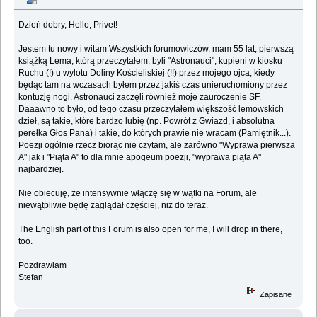
Dzień dobry, Hello, Privet!
Jestem tu nowy i witam Wszystkich forumowiczów. mam 55 lat, pierwszą
książką Lema, którą przeczytałem, byli "Astronauci", kupieni w kiosku
Ruchu (!) u wylotu Doliny Kościeliskiej (!!) przez mojego ojca, kiedy
będąc tam na wczasach byłem przez jakiś czas unieruchomiony przez
kontuzję nogi. Astronauci zaczęli również moje zauroczenie SF.
Daaawno to było, od tego czasu przeczytałem większość lemowskich
dzieł, są takie, które bardzo lubię (np. Powrót z Gwiazd, i absolutna
perełka Głos Pana) i takie, do których prawie nie wracam (Pamiętnik...).
Poezji ogólnie rzecz biorąc nie czytam, ale zarówno "Wyprawa pierwsza
A" jak i "Piąta A" to dla mnie apogeum poezji, "wyprawa piąta A"
najbardziej.
Nie obiecuję, że intensywnie włączę się w wątki na Forum, ale
niewątpliwie będę zaglądał częściej, niż do teraz.
The English part of this Forum is also open for me, I will drop in there,
too.
Pozdrawiam
Stefan
Zapisane