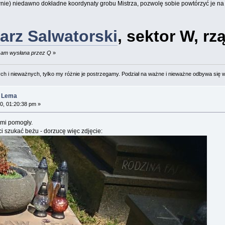
nie) niedawno dokładne koordynaty grobu Mistrza, pozwolę sobie powtórzyć je na 
arz Salwatorski
, sektor W, rz
8 am wysłana przez Q
»
 i nieważnych, tylko my różnie je postrzegamy. Podział na ważne i nieważne odbywa się 
a Lema
0, 01:20:38 pm »
 mi pomogły.
i szukać beżu - dorzucę więc zdjęcie: