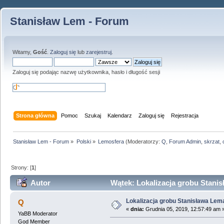
Stanisław Lem - Forum
Witamy,
Gość
.
Zaloguj się
lub
zarejestruj
.
Zaloguj się podając nazwę użytkownika, hasło i długość sesji
Strona główna
Pomoc
Szukaj
Kalendarz
Zaloguj się
Rejestracja
Stanisław Lem - Forum
»
Polski
»
Lemosfera
(Moderatorzy:
Q
,
Forum Admin
,
skrzat
,
Strony: [
1
]
Autor
Wątek: Lokalizacja grobu Stanis
Lokalizacja grobu Stanisława Lem
Q
«
dnia:
Grudnia 05, 2019, 12:57:49 am 
YaBB Moderator
God Member