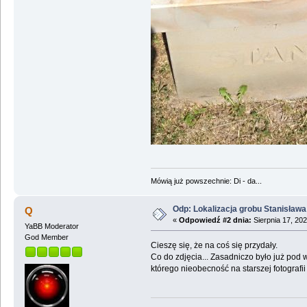
Mówią już powszechnie: Di - da...
Odp: Lokalizacja grobu Stanisław
Q
«
Odpowiedź #2 dnia:
Sierpnia 17, 202
YaBB Moderator
God Member
Cieszę się, że na coś się przydały.
Co do zdjęcia... Zasadniczo było już pod 
którego nieobecność na starszej fotografi