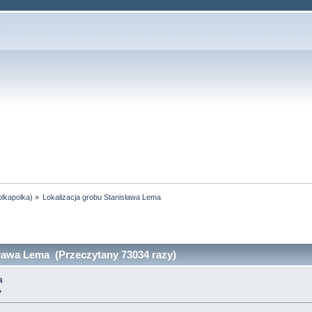
olkapolka
) »
Lokalizacja grobu Stanisława Lema
ława Lema (Przeczytany 73034 razy)
a
»