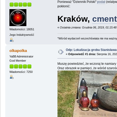
Ponieważ "Dziennik Polski"
podał
(relatyw
pokłonić:
Kraków,
cment
«
Ostatnia zmiana: Grudnia 06, 2019, 01:15:4
Wiadomości: 18051
Jego Induktywność
"Wśród wydarzeń wszechświata nie ma ważnych
Odp: Lokalizacja grobu Stanisław
olkapolka
«
Odpowiedź #1 dnia:
Sierpnia 16, 202
YaBB Administrator
God Member
Muszę powiedzieć, że wczoraj te namiary
Oraz obrazek w pamięci, że wśród szarośc
Wiadomości: 7250