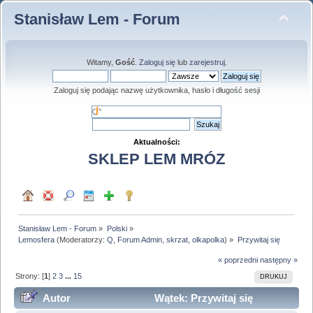
Stanisław Lem - Forum
Witamy,
Gość
.
Zaloguj się
lub
zarejestruj
.
Zaloguj się podając nazwę użytkownika, hasło i długość sesji
Aktualności:
SKLEP LEM MRÓZ
Stanisław Lem - Forum
»
Polski
»
Lemosfera
(Moderatorzy:
Q
,
Forum Admin
,
skrzat
,
olkapolka
) »
Przywitaj się
« poprzedni
następny »
Strony: [
1
]
2
3
...
15
DRUKUJ
Autor
Wątek: Przywitaj się