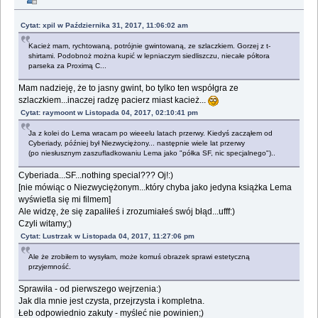
Cytat: xpil w Października 31, 2017, 11:06:02 am
Kacież mam, rychtowaną, potrójnie gwintowaną, ze szlaczkiem. Gorzej z t-
shirtami. Podobnoż można kupić w lepniaczym siedliszczu, niecałe półtora
parseka za Proximą C...
Mam nadzieję, że to jasny gwint, bo tylko ten współgra ze
szlaczkiem...inaczej radzę pacierz miast kacież...
Cytat: raymoont w Listopada 04, 2017, 02:10:41 pm
Ja z kolei do Lema wracam po wieeelu latach przerwy. Kiedyś zacząłem od
Cyberiady, później był Niezwyciężony... następnie wiele lat przerwy
(po niesłusznym zaszufladkowaniu Lema jako "półka SF, nic specjalnego")..
Cyberiada...SF...nothing special??? Oj!:)
[nie mówiąc o Niezwyciężonym...który chyba jako jedyna książka Lema
wyświetla się mi filmem]
Ale widzę, że się zapaliłeś i zrozumiałeś swój błąd...ufff:)
Czyli witamy;)
Cytat: Lustrzak w Listopada 04, 2017, 11:27:06 pm
Ale że zrobiłem to wysyłam, może komuś obrazek sprawi estetyczną
przyjemność.
Sprawiła - od pierwszego wejrzenia:)
Jak dla mnie jest czysta, przejrzysta i kompletna.
Łeb odpowiednio zakuty - myśleć nie powinien;)