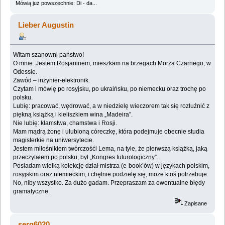
Mówią już powszechnie: Di - da...
Lieber Augustin
Witam szanowni państwo!
O mnie: Jestem Rosjaninem, mieszkam na brzegach Morza Czarnego, w
Odessie.
Zawód – inżynier-elektronik.
Czytam i mówię po rosyjsku, po ukraińsku, po niemecku oraz trochę po
polsku.
Lubię: pracować, wędrować, a w niedzielę wieczorem tak się rozluźnić z
piękną książką i kieliszkiem wina „Madeira”.
Nie lubię: kłamstwa, chamstwa i Rosji.
Mam mądrą żonę i ulubioną córeczkę, która podejmuje obecnie studia
magisterkie na uniwersytecie.
Jestem miłośnikiem twórczośći Lema, na tyle, że pierwszą książką, jaką
przeczytałem po polsku, był „Kongres futurologiczny”.
Posiadam wielką kolekcję dział mistrza (e-book’ów) w językach polskim,
rosyjskim oraz niemieckim, i chętnie podzielę się, może ktoś potrżebuje.
No, niby wszystko. Za dużo gadam. Przepraszam za ewentualne błędy
gramatyczne.
Zapisane
serg6020