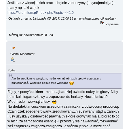
Jeśli masz więcej takich prac - chętnie zobaczymy (przynajmniej ja:) -
mamy np. taki wątek:
https://forum.lem.pl/index.php?topic=441.0
«
Ostatnia zmiana: Listopada 05, 2017, 12:00:15 am wysłana przez olkapolka
»
Zapisane
Mówią już powszechnie: Di - da...
liv
Global Moderator
Cytuj
Ale że zrobiłem to wysyłam, może komuś obrazek sprawi estetyczną
przyjemność. Wszelkie opinie mile widziane
Fajny, z pomyślunkiem - mnie najbardziej uwiodło nakrycie głowy. Niby
hełm kulistogarnczkowy, a zaparzacz do herbaty. Nowa funkcja?
W domyśle - wewnątrz fusy.
Na dodatek łańcuszkiem uczepiony czajniczka, z odwróconą proporcją.
Czajniczek zdegenerowany, zredukowany...nieużywany; stąd w zaniku?
Fusy uzyskały osobowość prawną (niektóre głowy tak mają, biorąc to co
w nich, za samozdolną esencję) i przestały się nawadniać, rozwadniać
zaś czajniczek zstępczo-zastępczo...ozdóbka jeno?...a może choć