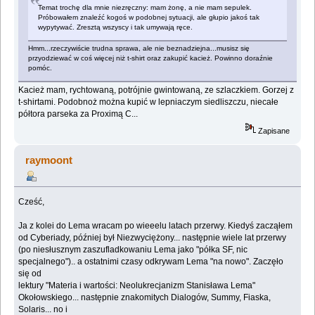
Temat trochę dla mnie niezręczny: mam żonę, a nie mam sepulek.
Próbowałem znaleźć kogoś w podobnej sytuacji, ale głupio jakoś tak
wypytywać. Zresztą wszyscy i tak umywają ręce.
Hmm...rzeczywiście trudna sprawa, ale nie beznadziejna...musisz się
przyodziewać w coś więcej niż t-shirt oraz zakupić kacież. Powinno doraźnie
pomóc.
Kacież mam, rychtowaną, potrójnie gwintowaną, ze szlaczkiem. Gorzej z
t-shirtami. Podobnoż można kupić w lepniaczym siedliszczu, niecałe
półtora parseka za Proximą C...
Zapisane
raymoont
Cześć,
Ja z kolei do Lema wracam po wieeelu latach przerwy. Kiedyś zacząłem
od Cyberiady, później był Niezwyciężony... następnie wiele lat przerwy
(po niesłusznym zaszufladkowaniu Lema jako "półka SF, nic
specjalnego").. a ostatnimi czasy odkrywam Lema "na nowo". Zaczęło
się od
lektury "Materia i wartości: Neolukrecjanizm Stanisława Lema"
Okołowskiego... następnie znakomitych Dialogów, Summy, Fiaska,
Solaris... no i