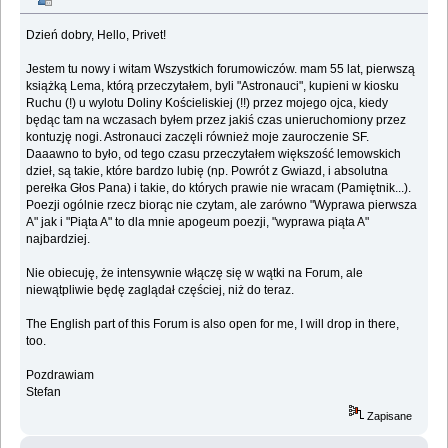
Dzień dobry, Hello, Privet!
Jestem tu nowy i witam Wszystkich forumowiczów. mam 55 lat, pierwszą
książką Lema, którą przeczytałem, byli "Astronauci", kupieni w kiosku
Ruchu (!) u wylotu Doliny Kościeliskiej (!!) przez mojego ojca, kiedy
będąc tam na wczasach byłem przez jakiś czas unieruchomiony przez
kontuzję nogi. Astronauci zaczęli również moje zauroczenie SF.
Daaawno to było, od tego czasu przeczytałem większość lemowskich
dzieł, są takie, które bardzo lubię (np. Powrót z Gwiazd, i absolutna
perełka Głos Pana) i takie, do których prawie nie wracam (Pamiętnik...).
Poezji ogólnie rzecz biorąc nie czytam, ale zarówno "Wyprawa pierwsza
A" jak i "Piąta A" to dla mnie apogeum poezji, "wyprawa piąta A"
najbardziej.
Nie obiecuję, że intensywnie włączę się w wątki na Forum, ale
niewątpliwie będę zaglądał częściej, niż do teraz.
The English part of this Forum is also open for me, I will drop in there,
too.
Pozdrawiam
Stefan
Zapisane