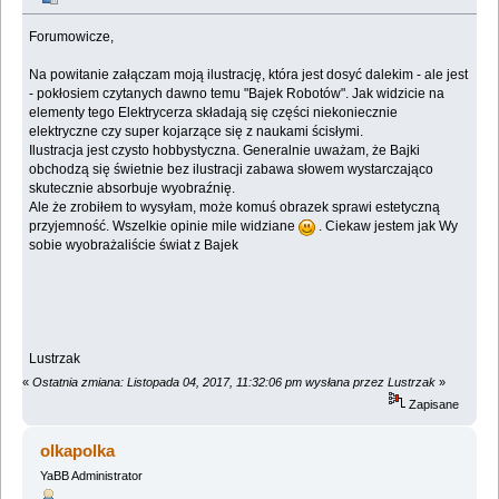
Forumowicze,
Na powitanie załączam moją ilustrację, która jest dosyć dalekim - ale jest
- pokłosiem czytanych dawno temu "Bajek Robotów". Jak widzicie na
elementy tego Elektrycerza składają się części niekoniecznie
elektryczne czy super kojarzące się z naukami ścisłymi.
Ilustracja jest czysto hobbystyczna. Generalnie uważam, że Bajki
obchodzą się świetnie bez ilustracji zabawa słowem wystarczająco
skutecznie absorbuje wyobraźnię.
Ale że zrobiłem to wysyłam, może komuś obrazek sprawi estetyczną
przyjemność. Wszelkie opinie mile widziane
. Ciekaw jestem jak Wy
sobie wyobrażaliście świat z Bajek
Lustrzak
«
Ostatnia zmiana: Listopada 04, 2017, 11:32:06 pm wysłana przez Lustrzak
»
Zapisane
olkapolka
YaBB Administrator