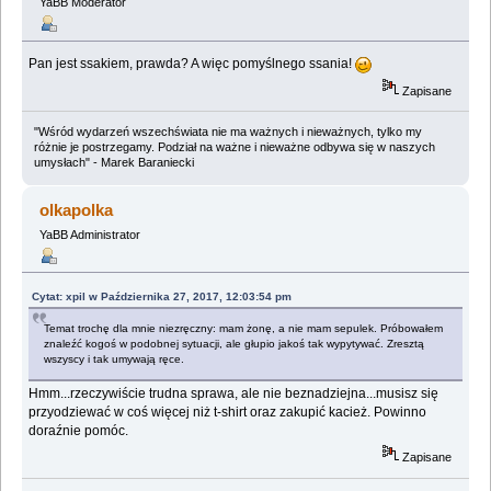
YaBB Moderator
Pan jest ssakiem, prawda? A więc pomyślnego ssania!
Zapisane
"Wśród wydarzeń wszechświata nie ma ważnych i nieważnych, tylko my
różnie je postrzegamy. Podział na ważne i nieważne odbywa się w naszych
umysłach" - Marek Baraniecki
olkapolka
YaBB Administrator
Cytat: xpil w Października 27, 2017, 12:03:54 pm
Temat trochę dla mnie niezręczny: mam żonę, a nie mam sepulek. Próbowałem
znaleźć kogoś w podobnej sytuacji, ale głupio jakoś tak wypytywać. Zresztą
wszyscy i tak umywają ręce.
Hmm...rzeczywiście trudna sprawa, ale nie beznadziejna...musisz się
przyodziewać w coś więcej niż t-shirt oraz zakupić kacież. Powinno
doraźnie pomóc.
Zapisane