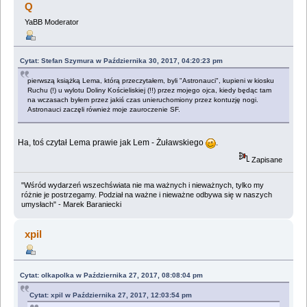
Q
YaBB Moderator
Cytat: Stefan Szymura w Października 30, 2017, 04:20:23 pm
pierwszą książką Lema, którą przeczytałem, byli "Astronauci", kupieni w kiosku
Ruchu (!) u wylotu Doliny Kościeliskiej (!!) przez mojego ojca, kiedy będąc tam
na wczasach byłem przez jakiś czas unieruchomiony przez kontuzję nogi.
Astronauci zaczęli również moje zauroczenie SF.
Ha, toś czytał Lema prawie jak Lem - Żuławskiego
.
Zapisane
"Wśród wydarzeń wszechświata nie ma ważnych i nieważnych, tylko my
różnie je postrzegamy. Podział na ważne i nieważne odbywa się w naszych
umysłach" - Marek Baraniecki
xpil
Cytat: olkapolka w Października 27, 2017, 08:08:04 pm
Cytat: xpil w Października 27, 2017, 12:03:54 pm