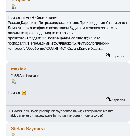
Приветствую.Я:Сергей,живу в
России,Карелия,г.Петрозаводск,электрик.Произведения Станислава
Лема это философия о возможном будущем человечества.Мои
любимые произведения(те которые я
прочитал):1."Эдем";2."Возвращение со звёзд";3."Глас
господа";4."Непобедимый";5."Фиаско";6."Футурологический
конгресс";7.Особенно"СОЛЯРИС"-Океан,Крис и Хари...
Zapisane
maziek
YaBB Administrator
Привет
.
Zapisane
Człowiek całe życie próbuje nie wychodzić na większego idiotę niż nim
faktycznie jest - i przeważnie to mu się nie udaje (moje, z życia).
Stefan Szymura