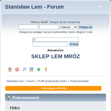
Stanisław Lem - Forum
Witamy,
Gość
.
Zaloguj się
lub
zarejestruj
.
Zaloguj się podając nazwę użytkownika, hasło i długość sesji
Aktualności:
SKLEP LEM MRÓZ
Stanisław Lem - Forum
»
Profil użytkownika Hoko
»
Podsumowanie
Informacja o Profilu
Podsumowanie
Hoko 