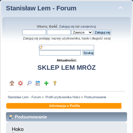
Stanisław Lem - Forum
Witamy,
Gość
.
Zaloguj się
lub
zarejestruj
.
Zaloguj się podając nazwę użytkownika, hasło i długość sesji
Aktualności:
SKLEP LEM MRÓZ
Stanisław Lem - Forum
»
Profil użytkownika Hoko
»
Podsumowanie
Informacja o Profilu
Podsumowanie
Hoko 