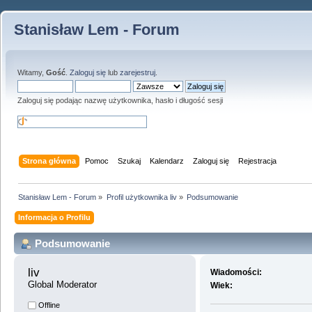
Stanisław Lem - Forum
Witamy,
Gość
.
Zaloguj się
lub
zarejestruj
.
Zaloguj się podając nazwę użytkownika, hasło i długość sesji
Strona główna
Pomoc
Szukaj
Kalendarz
Zaloguj się
Rejestracja
Stanisław Lem - Forum
»
Profil użytkownika liv
»
Podsumowanie
Informacja o Profilu
Podsumowanie
liv 
Wiadomości:
Global Moderator
Wiek:
Offline