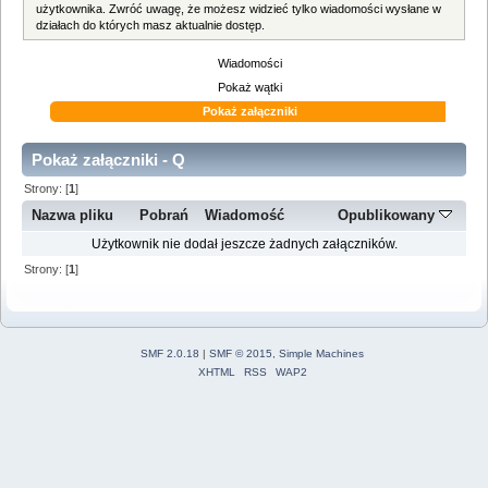
użytkownika. Zwróć uwagę, że możesz widzieć tylko wiadomości wysłane w
działach do których masz aktualnie dostęp.
Wiadomości
Pokaż wątki
Pokaż załączniki
Pokaż załączniki - Q
Strony: [
1
]
Nazwa pliku
Pobrań
Wiadomość
Opublikowany
Użytkownik nie dodał jeszcze żadnych załączników.
Strony: [
1
]
SMF 2.0.18
|
SMF © 2015
,
Simple Machines
XHTML
RSS
WAP2