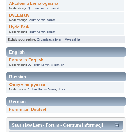
Akademia Lemologiczna
Moderatorzy:
Q
,
Forum Admin
,
skrzat
DyLEMaty
Moderatorzy:
Forum Admin
,
skrzat
Hyde Park
Moderatorzy:
Forum Admin
,
skrzat
Działy podrzędne
:
Organizacja forum
,
Wyszalnia
English
Forum in English
Moderatorzy:
Q
,
Forum Admin
,
skrzat
,
liv
Russian
Форум по-русски
Moderatorzy:
Prohor
,
Forum Admin
,
skrzat
German
Forum auf Deutsch
Stanisław Lem - Forum - Centrum informacji