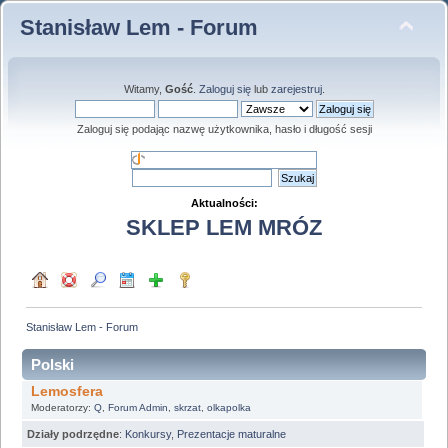
Stanisław Lem - Forum
Witamy,
Gość
.
Zaloguj się
lub
zarejestruj
.
Zaloguj się podając nazwę użytkownika, hasło i długość sesji
Aktualności:
SKLEP LEM MRÓZ
Stanisław Lem - Forum
Polski
Lemosfera
Moderatorzy:
Q
,
Forum Admin
,
skrzat
,
olkapolka
Działy podrzędne
:
Konkursy
,
Prezentacje maturalne