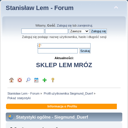
Stanisław Lem - Forum
Witamy,
Gość
.
Zaloguj się
lub
zarejestruj
.
Zaloguj się podając nazwę użytkownika, hasło i długość sesji
Aktualności:
SKLEP LEM MRÓZ
Stanisław Lem - Forum
»
Profil użytkownika Siegmund_Duerf
»
Pokaż statystyki
Informacja o Profilu
Statystyki ogólne - Siegmund_Duerf