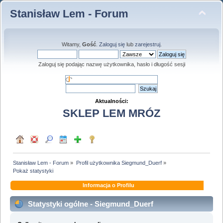
Stanisław Lem - Forum
Witamy,
Gość
.
Zaloguj się
lub
zarejestruj
.
Zaloguj się podając nazwę użytkownika, hasło i długość sesji
Aktualności:
SKLEP LEM MRÓZ
Stanisław Lem - Forum
»
Profil użytkownika Siegmund_Duerf
»
Pokaż statystyki
Informacja o Profilu
Statystyki ogólne - Siegmund_Duerf