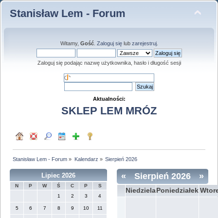
Stanisław Lem - Forum
Witamy,
Gość
.
Zaloguj się
lub
zarejestruj
.
Zaloguj się podając nazwę użytkownika, hasło i długość sesji
Aktualności:
SKLEP LEM MRÓZ
Stanisław Lem - Forum
»
Kalendarz
»
Sierpień 2026
«
Sierpień 2026
»
Lipiec 2026
N
P
W
Ś
C
P
S
Niedziela
Poniedziałek
Wtor
1
2
3
4
5
6
7
8
9
10
11