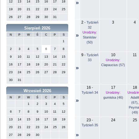
12
13
14
15
16
17
18
»
19
20
21
22
23
24
25
26
27
28
29
30
31
2
3
4
-
Tydzień
32
Sierpień 2026
Urodziny:
»
N
P
W
Ś
C
P
S
Stanislav
1
(50)
2
3
4
5
6
7
8
9
10
11
-
Tydzień
9
10
11
12
13
14
15
33
Urodziny:
16
17
18
19
20
21
22
Clapaucius (57)
»
23
24
25
26
27
28
29
30
31
16
17
18
-
Wrzesień 2026
Tydzień 34
Urodziny:
Urodzin
gumiska (46)
Ada
N
P
W
Ś
C
P
S
»
(67)
,
1
2
3
4
5
Peyma
6
7
8
9
10
11
12
(49)
13
14
15
16
17
18
19
23
24
25
-
Tydzień 35
20
21
22
23
24
25
26
»
27
28
29
30