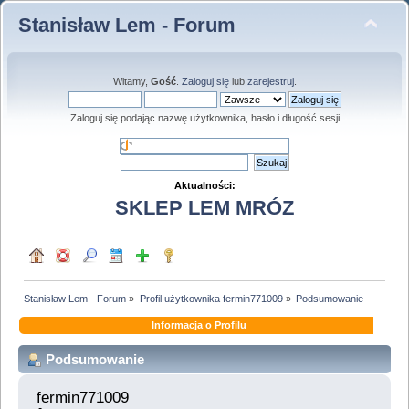
Stanisław Lem - Forum
Witamy,
Gość
.
Zaloguj się
lub
zarejestruj
.
Zaloguj się podając nazwę użytkownika, hasło i długość sesji
Aktualności:
SKLEP LEM MRÓZ
Stanisław Lem - Forum
»
Profil użytkownika fermin771009
»
Podsumowanie
Informacja o Profilu
Podsumowanie
fermin771009 