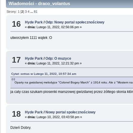
Wiadomości - draco_volantus
Strony:
1
[
2
]
3
4
...
81
16
Hyde Park
/
Odp: Nowy portal społecznościowy
«
dnia:
Lutego 11, 2022, 02:56:06 pm »
utworzyłem 1111 wątek :O
17
Hyde Park
/
Odp: O muzyce
«
dnia:
Lutego 11, 2022, 12:21:32 pm »
Cytat: xetras w Lutego 11, 2022, 10:57:34 am
Oparty na gwizdanej melodyjce "Colonel Bogey March" z 1914 roku. Ale z "Mostem na r
ja cały czas szukam piosenki marszowej gwizdanej przez żółtego słonia któ
18
Hyde Park
/
Nowy portal społecznościowy
«
dnia:
Lutego 10, 2022, 03:43:58 pm »
Dzień Dobry.