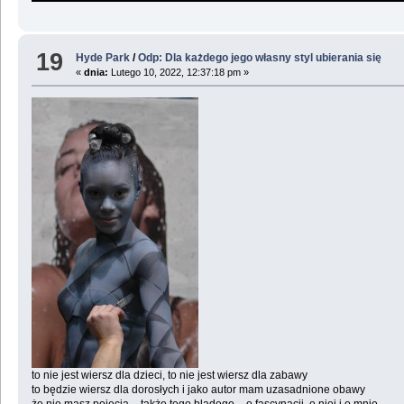
19
Hyde Park
/
Odp: Dla każdego jego własny styl ubierania się
«
dnia:
Lutego 10, 2022, 12:37:18 pm »
to nie jest wiersz dla dzieci, to nie jest wiersz dla zabawy
to będzie wiersz dla dorosłych i jako autor mam uzasadnione obawy
że nie masz pojęcia – także tego bladego – o fascynacji, o niej i o mnie