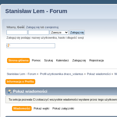
Stanisław Lem - Forum
Witamy,
Gość
.
Zaloguj się
lub
zarejestruj
.
Zaloguj się podając nazwę użytkownika, hasło i długość sesji
Strona główna
Pomoc
Szukaj
Kalendarz
Zaloguj się
Rejestracja
Stanisław Lem - Forum
»
Profil użytkownika draco_volantus
»
Pokaż wiadomości
»
W
Informacja o Profilu
Pokaż wiadomości
Ta sekcja pozwala Ci zobaczyć wszystkie wiadomości wysłane przez tego użytkowni
Wiadomości
Pokaż wątki
Pokaż załączniki