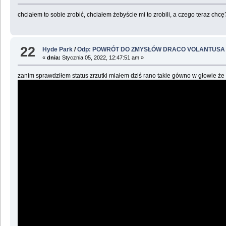
chciałem to sobie zrobić, chciałem żebyście mi to zrobili, a czego teraz ch
22
Hyde Park
/
Odp: POWRÓT DO ZMYSŁÓW DRACO VOLANTUSA
«
dnia:
Stycznia 05, 2022, 12:47:51 am »
zanim sprawdziłem status zrzutki miałem dziś rano takie gówno w głowie ż