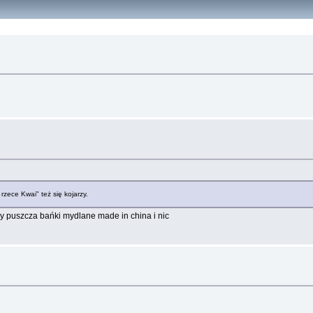
zece Kwai" też się kojarzy.
ry puszcza bańki mydlane made in china i nic