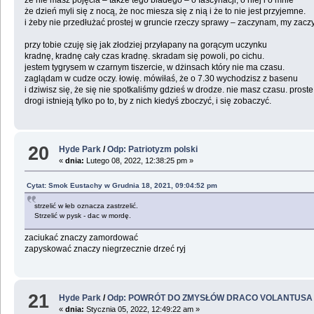
że dzień myli się z nocą, że noc miesza się z nią i że to nie jest przyjemne.
i żeby nie przedłużać prostej w gruncie rzeczy sprawy – zaczynam, my zac
przy tobie czuję się jak złodziej przyłapany na gorącym uczynku
kradnę, kradnę cały czas kradnę. skradam się powoli, po cichu.
jestem tygrysem w czarnym tiszercie, w dżinsach który nie ma czasu.
zaglądam w cudze oczy. łowię. mówiłaś, że o 7.30 wychodzisz z basenu
i dziwisz się, że się nie spotkaliśmy gdzieś w drodze. nie masz czasu. proste
drogi istnieją tylko po to, by z nich kiedyś zboczyć, i się zobaczyć.
20
Hyde Park
/
Odp: Patriotyzm polski
«
dnia:
Lutego 08, 2022, 12:38:25 pm »
Cytat: Smok Eustachy w Grudnia 18, 2021, 09:04:52 pm
strzelić w łeb oznacza zastrzelić.
Strzelić w pysk - dac w mordę.
zaciukać znaczy zamordować
zapyskować znaczy niegrzecznie drzeć ryj
21
Hyde Park
/
Odp: POWRÓT DO ZMYSŁÓW DRACO VOLANTUSA
«
dnia:
Stycznia 05, 2022, 12:49:22 am »