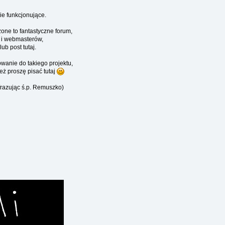
ie funkcjonujące.
zone to fantastyczne forum,
 i webmasterów,
b post tutaj.
wanie do takiego projektu,
eż proszę pisać tutaj
frazując ś.p. Remuszko)