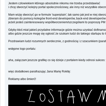
Jestem człowiekiem którego absolutnie nikomu nie trzeba przedstawiać
i chcę stworzyć kolejny portal społecznościowy, ale inny niż wszystkie obecn
Mam wizję stworzyć go w formule 'superplain', tak samo jak jest w niej stwor
zbieram do pomocy kolegów front-end developerów, back-end developerów
jeżeli jesteś zainteresowany współtworzeniem/szczegółami to poproszę PM lu
Gdyby ktoś miał jakieś przydatne informacje gdzie można uzyskać dofinanso
albo gdzie jeszcze mogę się ogłosić że szukam ludzi do takiego startupu to t
Pozdrawiam ludzi rozumnych serdecznie, z godnością i z szacunkiem (para
wstępne logo portalu:
aha, załączam jeszcze grafikę co się dzieje z portalem kiedy odnosi sukces:
więc dodatkowo parafrazując Jana Marię Rokitę:
Reklamy albo śmierć!