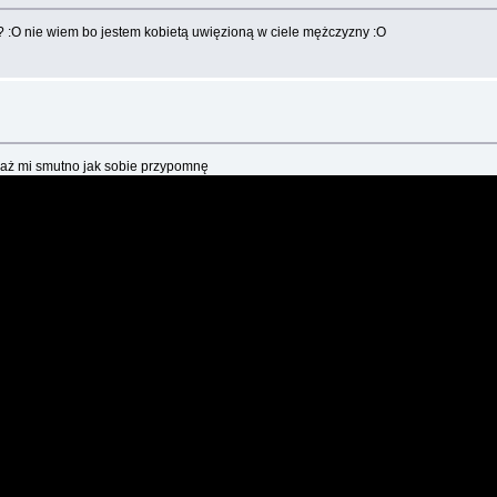
cę? :O nie wiem bo jestem kobietą uwięzioną w ciele mężczyzny :O
e aż mi smutno jak sobie przypomnę