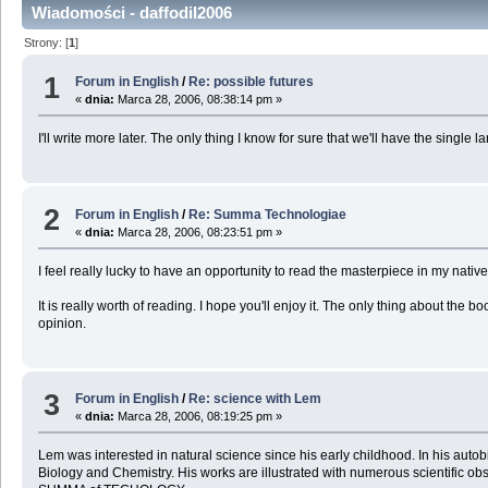
Wiadomości - daffodil2006
Strony: [
1
]
1
Forum in English
/
Re: possible futures
«
dnia:
Marca 28, 2006, 08:38:14 pm »
I'll write more later. The only thing I know for sure that we'll have the single
2
Forum in English
/
Re: Summa Technologiae
«
dnia:
Marca 28, 2006, 08:23:51 pm »
I feel really lucky to have an opportunity to read the masterpiece in my nati
It is really worth of reading. I hope you'll enjoy it. The only thing about the
opinion.
3
Forum in English
/
Re: science with Lem
«
dnia:
Marca 28, 2006, 08:19:25 pm »
Lem was interested in natural science since his early childhood. In his autobi
Biology and Chemistry. His works are illustrated with numerous scientific obser