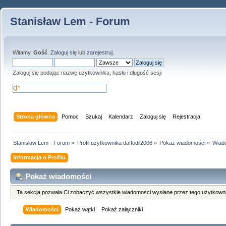
Stanisław Lem - Forum
Witamy,
Gość
.
Zaloguj się
lub
zarejestruj
.
Zaloguj się podając nazwę użytkownika, hasło i długość sesji
Strona główna
Pomoc
Szukaj
Kalendarz
Zaloguj się
Rejestracja
Stanisław Lem - Forum
»
Profil użytkownika daffodil2006
»
Pokaż wiadomości
»
Wiad
Informacja o Profilu
Pokaż wiadomości
Ta sekcja pozwala Ci zobaczyć wszystkie wiadomości wysłane przez tego użytkowni
Wiadomości
Pokaż wątki
Pokaż załączniki