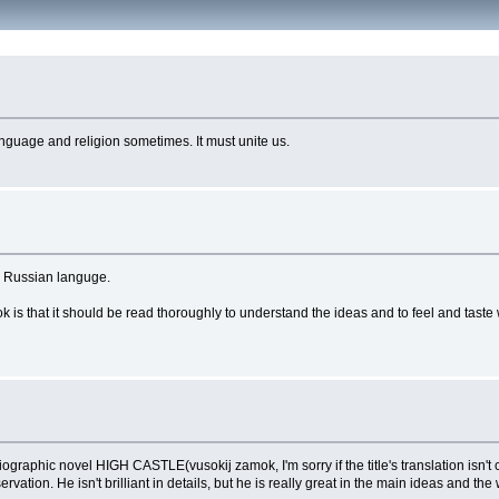
 language and religion sometimes. It must unite us.
ve Russian languge.
 book is that it should be read thoroughly to understand the ideas and to feel and tast
ographic novel HIGH CASTLE(vusokij zamok, I'm sorry if the title's translation isn't c
vation. He isn't brilliant in details, but he is really great in the main ideas and t