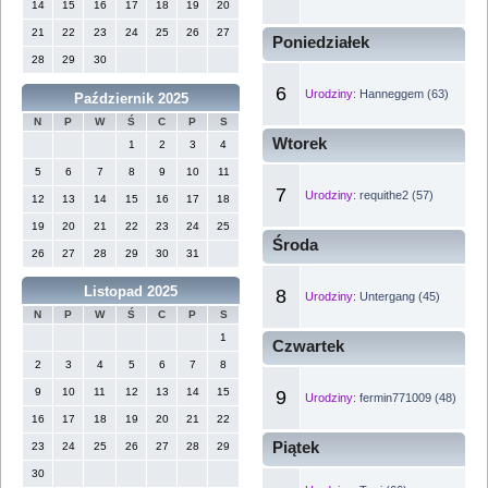
14
15
16
17
18
19
20
21
22
23
24
25
26
27
Poniedziałek
28
29
30
6
Urodziny:
Hanneggem (63)
Październik 2025
N
P
W
Ś
C
P
S
Wtorek
1
2
3
4
5
6
7
8
9
10
11
7
Urodziny:
requithe2 (57)
12
13
14
15
16
17
18
19
20
21
22
23
24
25
Środa
26
27
28
29
30
31
Listopad 2025
8
Urodziny:
Untergang (45)
N
P
W
Ś
C
P
S
1
Czwartek
2
3
4
5
6
7
8
9
10
11
12
13
14
15
9
Urodziny:
fermin771009 (48)
16
17
18
19
20
21
22
Piątek
23
24
25
26
27
28
29
30