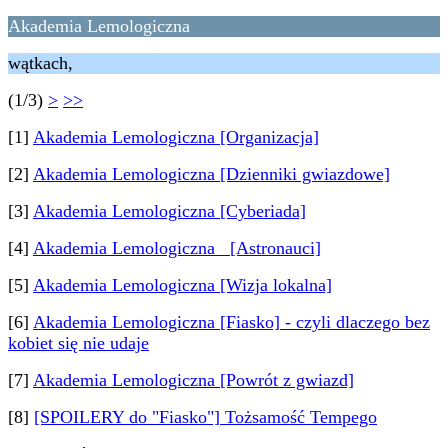
Akademia Lemologiczna
wątkach,
(1/3)
>
>>
[1]
Akademia Lemologiczna [Organizacja]
[2]
Akademia Lemologiczna [Dzienniki gwiazdowe]
[3]
Akademia Lemologiczna [Cyberiada]
[4]
Akademia Lemologiczna [Astronauci]
[5]
Akademia Lemologiczna [Wizja lokalna]
[6]
Akademia Lemologiczna [Fiasko] - czyli dlaczego bez
kobiet się nie udaje
[7]
Akademia Lemologiczna [Powrót z gwiazd]
[8]
[SPOILERY do "Fiasko"] Tożsamość Tempego