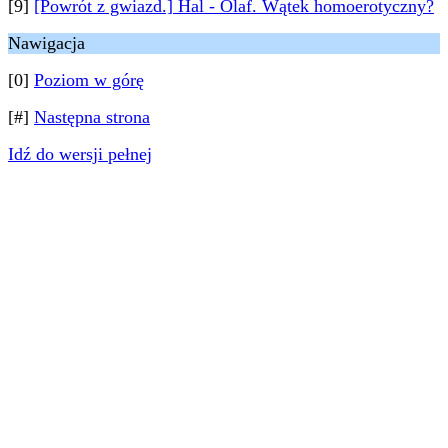
[9]
[Powrót z gwiazd.] Hal - Olaf. Wątek homoerotyczny?
Nawigacja
[0]
Poziom w górę
[#]
Następna strona
Idź do wersji pełnej