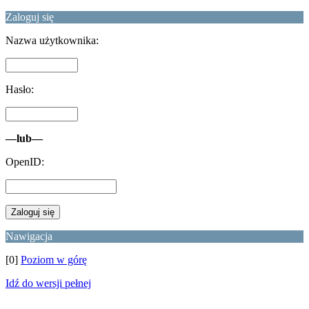
Zaloguj się
Nazwa użytkownika:
Hasło:
—lub—
OpenID:
Nawigacja
[0]
Poziom w górę
Idź do wersji pełnej