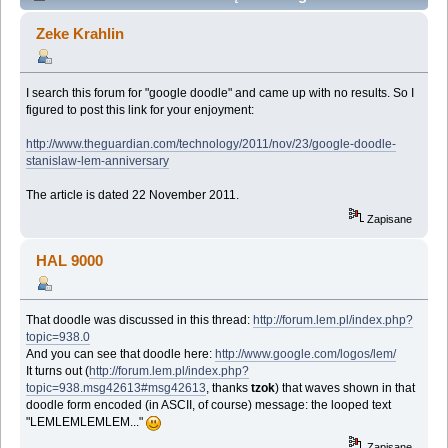
60th anniversary of Stanislaw Lem's first book
Zeke Krahlin
(Przeczytany 63879 razy)
I search this forum for "google doodle" and came up with no results. So I
figured to post this link for your enjoyment:
http://www.theguardian.com/technology/2011/nov/23/google-doodle-
stanislaw-lem-anniversary
The article is dated 22 November 2011.
Zapisane
HAL 9000
That doodle was discussed in this thread:
http://forum.lem.pl/index.php?
topic=938.0
And you can see that doodle here:
http://www.google.com/logos/lem/
It turns out (
http://forum.lem.pl/index.php?
topic=938.msg42613#msg42613
, thanks
tzok
) that waves shown in that
doodle form encoded (in ASCII, of course) message: the looped text
"LEMLEMLEMLEM..."
Zapisane