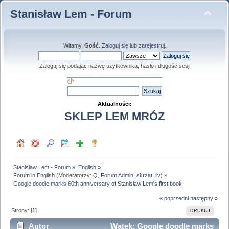
Stanisław Lem - Forum
Witamy,
Gość
.
Zaloguj się
lub
zarejestruj
.
Zaloguj się podając nazwę użytkownika, hasło i długość sesji
Aktualności:
SKLEP LEM MRÓZ
Stanisław Lem - Forum
»
English
»
Forum in English
(Moderatorzy:
Q
,
Forum Admin
,
skrzat
,
liv
) »
Google doodle marks 60th anniversary of Stanislaw Lem's first book
« poprzedni
następny »
Strony: [
1
]
DRUKUJ
Autor
Wątek: Google doodle marks