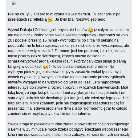
Nie no co Ty Q, Fiasko to ni czorta nie jest hard-sf. To jest hard-sf po
przejściach i z refleksją
. Ja bym brał Niezwyciężonego.
Wywal Dukaja i Orlińskiego i innych nie-Lemów
(z całym szacunkiem,
ale nie o nich). Policz sobie swoje własne podpunkty - wychodzi mi koło
20 i podziel przez to 15 minut - wychodzi mi po circa 40 sekund na
podpunkt - no to teraz sądzisz, że któryś z nich nie to że wyczerpiesz, ale
napoczniesz w tym czasie? Z Lemem jest ten problem, że o ile jest cała
masa pisarzy (także świetnych), których można doskonale
scharakteryzować jedną książką (ba, niektórzy cały czas pisali tę samą
książkę w odcinkach
) - to Lem pisał bardzo różnorodnie. Na
wyższym piętrze jego pisarstwo krąży w zasadzie wokół tych samych
dwóch czy trzech głównych tematów, ale na poziomie poszczególnych
utworów wygląda to na wszystko od Sasa do lasa. Lem napoczynał
interesujące go sprawy z różnych pozycji i w różnych konwencjach. Miał
taką tezę, że jego książki są sondami wysyłanymi na obcą planetę i on
sam z tych książek się dowiaduje jak tam jest, nie wiedząc tego przed ich
napisaniem. Moim zdaniem, jeśli nie zogniskujesz zasadniczej części
prezentacji na jednym problemie (tym z tego "górnego" piętra) to całość
zamieni się w recytację tytułów i imion bohaterów.
Swoją drogą to piekielnie trudne zadanie powiedzieć coś przekrojowego
o Lemie w 15 minut ale może trzeba podążyć ścieżkami współczesnego
kina i nie opowiadać całej historii lecz założyć, że widz domyśli się reszty