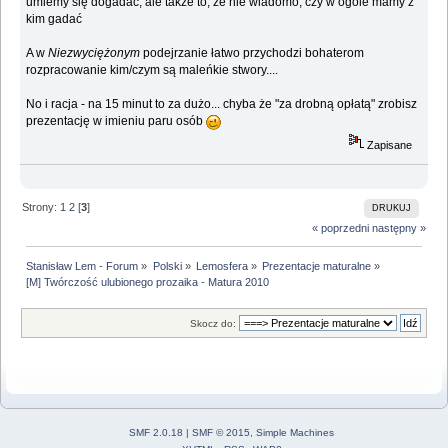
umiemy się dogadać, ale także to, że nie wiadomo, czy w ogóle mamy z
kim gadać
A w
Niezwyciężonym
podejrzanie łatwo przychodzi bohaterom
rozpracowanie kim/czym są maleńkie stwory....
No i racja - na 15 minut to za dużo... chyba że "za drobną opłatą" zrobisz
prezentację w imieniu paru osób
Zapisane
Strony:
1
2
[
3
]
DRUKUJ
« poprzedni
następny »
Stanisław Lem - Forum
»
Polski
»
Lemosfera
»
Prezentacje maturalne
»
[M] Twórczość ulubionego prozaika - Matura 2010
Skocz do:
SMF 2.0.18
|
SMF © 2015
,
Simple Machines