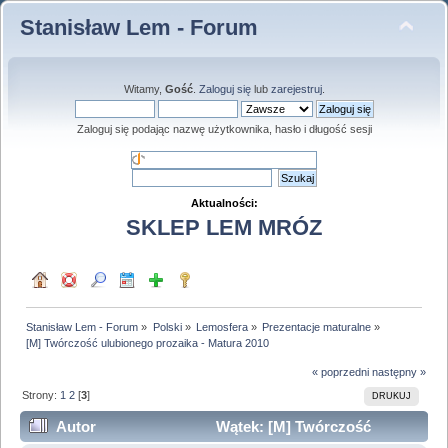
Stanisław Lem - Forum
Witamy,
Gość
.
Zaloguj się
lub
zarejestruj
.
Zaloguj się podając nazwę użytkownika, hasło i długość sesji
Aktualności:
SKLEP LEM MRÓZ
Stanisław Lem - Forum
»
Polski
»
Lemosfera
»
Prezentacje maturalne
»
[M] Twórczość ulubionego prozaika - Matura 2010
« poprzedni
następny »
Strony:
1
2
[
3
]
DRUKUJ
Autor
Wątek: [M] Twórczość