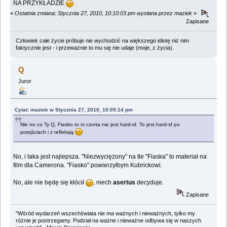
NA PRZYKŁADZIE
.
«
Ostatnia zmiana: Stycznia 27, 2010, 10:10:03 pm wysłana przez maziek
»
Zapisane
Człowiek całe życie próbuje nie wychodzić na większego idiotę niż nim
faktycznie jest - i przeważnie to mu się nie udaje (moje, z życia).
Q
Juror
Cytat: maziek w Stycznia 27, 2010, 10:05:14 pm
Nie no co Ty Q, Fiasko to ni czorta nie jest hard-sf. To jest hard-sf po
przejściach i z refleksją
No, i taka jest najlepsza. "Niezwyciężony" na tle "Fiaska" to materiał na
film dla Camerona. "Fiasko" powierzyłbym Kubrickowi.
No, ale nie będę się kłócił
, niech
asertus
decyduje.
Zapisane
"Wśród wydarzeń wszechświata nie ma ważnych i nieważnych, tylko my
różnie je postrzegamy. Podział na ważne i nieważne odbywa się w naszych