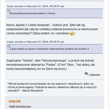
Cytat: asertus w Stycznia 27, 2010, 09:15:57 pm
Bezkształnej prezentacji odsłona Trzecia
Nieno,
będzie z Ciebie komputer
... Dobrze jest. Tylko tak się
zastanawiam jak cały ten ambitny materiał pomieścisz w skończonym
czasie prezentacji? (Stary jestem, to i narzekam
.)
Cytat: asertus w Stycznia 27, 2010, 09:15:57 pm
Z góry dzięki za pomoc w dobraniu odpowiedniej powieści do punktu 4
Sugerujesz "Solaris", albo "Niezwyciężonego", a ja bym się jednak
monotemarycznie skłaniał ku "Fiasku". (Choć "Głos..." też dobry, ale
mniej reprezentatywny, bo na Ziemi się toczy.)
Zapisane
"Wśród wydarzeń wszechświata nie ma ważnych i nieważnych, tylko my
różnie je postrzegamy. Podział na ważne i nieważne odbywa się w naszych
umysłach" - Marek Baraniecki
maziek
YaBB Administrator