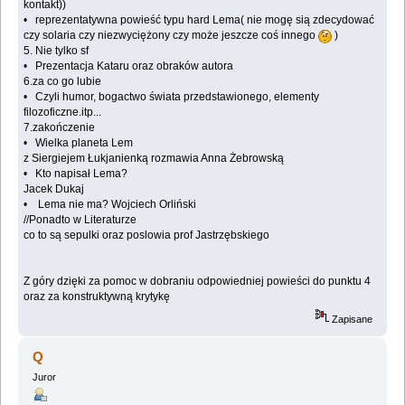
kontakt))
• reprezentatywna powieść typu hard Lema( nie mogę sią zdecydować
czy solaria czy niezwyciężony czy może jeszcze coś innego
)
5. Nie tylko sf
• Prezentacja Kataru oraz obraków autora
6.za co go lubie
• Czyli humor, bogactwo świata przedstawionego, elementy
filozoficzne.itp...
7.zakończenie
• Wielka planeta Lem
z Siergiejem Łukjanienką rozmawia Anna Żebrowską
• Kto napisał Lema?
Jacek Dukaj
• Lema nie ma? Wojciech Orliński
//Ponadto w Literaturze
co to są sepulki oraz poslowia prof Jastrzębskiego
Z góry dzięki za pomoc w dobraniu odpowiedniej powieści do punktu 4
oraz za konstruktywną krytykę
Zapisane
Q
Juror