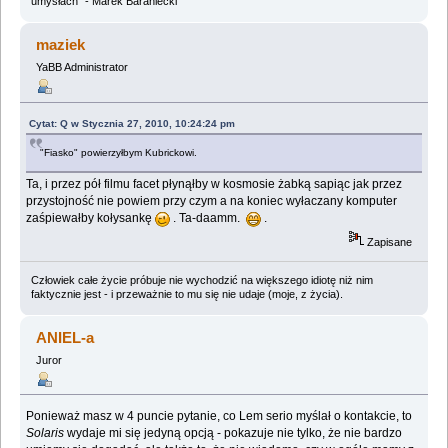
umysłach" - Marek Baraniecki
maziek
YaBB Administrator
Cytat: Q w Stycznia 27, 2010, 10:24:24 pm
"Fiasko" powierzyłbym Kubrickowi.
Ta, i przez pół filmu facet płynąłby w kosmosie żabką sapiąc jak przez
przystojność nie powiem przy czym a na koniec wyłaczany komputer
zaśpiewałby kołysankę
. Ta-daamm.
.
Zapisane
Człowiek całe życie próbuje nie wychodzić na większego idiotę niż nim
faktycznie jest - i przeważnie to mu się nie udaje (moje, z życia).
ANIEL-a
Juror
Ponieważ masz w 4 puncie pytanie, co Lem serio myślał o kontakcie, to
Solaris
wydaje mi się jedyną opcją - pokazuje nie tylko, że nie bardzo