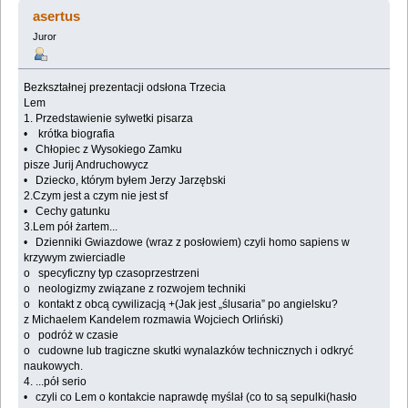
ulubionego prozaika - Matura 2010 (Przeczytany 75386
asertus
razy)
Juror
Bezkształnej prezentacji odsłona Trzecia
Lem
1. Przedstawienie sylwetki pisarza
• krótka biografia
• Chłopiec z Wysokiego Zamku
pisze Jurij Andruchowycz
• Dziecko, którym byłem Jerzy Jarzębski
2.Czym jest a czym nie jest sf
• Cechy gatunku
3.Lem pół żartem...
• Dzienniki Gwiazdowe (wraz z posłowiem) czyli homo sapiens w
krzywym zwierciadle
o specyficzny typ czasoprzestrzeni
o neologizmy związane z rozwojem techniki
o kontakt z obcą cywilizacją +(Jak jest „ślusaria” po angielsku?
z Michaelem Kandelem rozmawia Wojciech Orliński)
o podróż w czasie
o cudowne lub tragiczne skutki wynalazków technicznych i odkryć
naukowych.
4. ...pół serio
• czyli co Lem o kontakcie naprawdę myślał (co to są sepulki(hasło