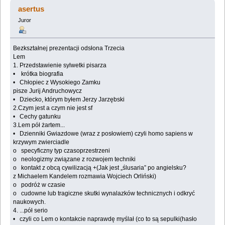
ulubionego prozaika - Matura 2010 (Przeczytany 75406
asertus
razy)
Juror
Bezkształnej prezentacji odsłona Trzecia
Lem
1. Przedstawienie sylwetki pisarza
• krótka biografia
• Chłopiec z Wysokiego Zamku
pisze Jurij Andruchowycz
• Dziecko, którym byłem Jerzy Jarzębski
2.Czym jest a czym nie jest sf
• Cechy gatunku
3.Lem pół żartem...
• Dzienniki Gwiazdowe (wraz z posłowiem) czyli homo sapiens w
krzywym zwierciadle
o specyficzny typ czasoprzestrzeni
o neologizmy związane z rozwojem techniki
o kontakt z obcą cywilizacją +(Jak jest „ślusaria” po angielsku?
z Michaelem Kandelem rozmawia Wojciech Orliński)
o podróż w czasie
o cudowne lub tragiczne skutki wynalazków technicznych i odkryć
naukowych.
4. ...pół serio
• czyli co Lem o kontakcie naprawdę myślał (co to są sepulki(hasło