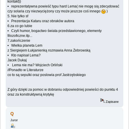
kontakt))
• reprezentatywna powieść typu hard Lema( nie mogę sią zdecydować
czy solaria czy niezwyciężony czy może jeszcze coś innego
)
5. Nie tylko sf
• Prezentacja Kataru oraz obraków autora
6.za co go lubie
• Czyli humor, bogactwo świata przedstawionego, elementy
filozoficzne.itp...
7.zakończenie
• Wielka planeta Lem
z Siergiejem Łukjanienką rozmawia Anna Żebrowską
• Kto napisał Lema?
Jacek Dukaj
• Lema nie ma? Wojciech Orliński
//Ponadto w Literaturze
co to są sepulki oraz poslowia prof Jastrzębskiego
Z góry dzięki za pomoc w dobraniu odpowiedniej powieści do punktu 4
oraz za konstruktywną krytykę
Zapisane
Q
Juror