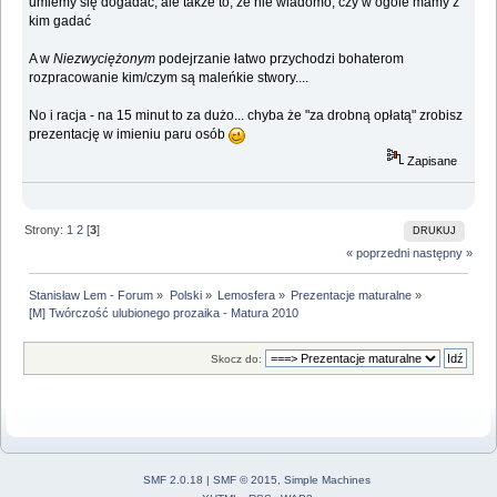
umiemy się dogadać, ale także to, że nie wiadomo, czy w ogóle mamy z
kim gadać
A w
Niezwyciężonym
podejrzanie łatwo przychodzi bohaterom
rozpracowanie kim/czym są maleńkie stwory....
No i racja - na 15 minut to za dużo... chyba że "za drobną opłatą" zrobisz
prezentację w imieniu paru osób
Zapisane
Strony:
1
2
[
3
]
DRUKUJ
« poprzedni
następny »
Stanisław Lem - Forum
»
Polski
»
Lemosfera
»
Prezentacje maturalne
»
[M] Twórczość ulubionego prozaika - Matura 2010
Skocz do:
SMF 2.0.18
|
SMF © 2015
,
Simple Machines