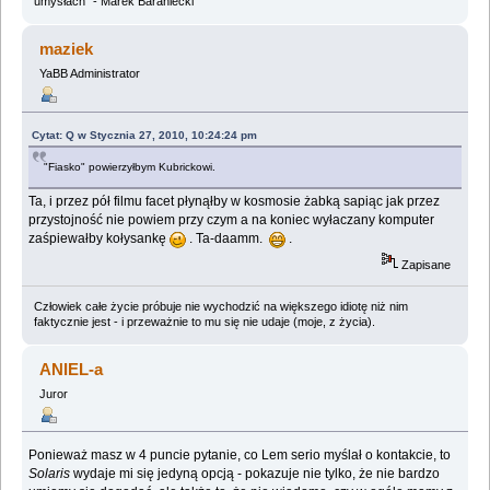
umysłach" - Marek Baraniecki
maziek
YaBB Administrator
Cytat: Q w Stycznia 27, 2010, 10:24:24 pm
"Fiasko" powierzyłbym Kubrickowi.
Ta, i przez pół filmu facet płynąłby w kosmosie żabką sapiąc jak przez
przystojność nie powiem przy czym a na koniec wyłaczany komputer
zaśpiewałby kołysankę
. Ta-daamm.
.
Zapisane
Człowiek całe życie próbuje nie wychodzić na większego idiotę niż nim
faktycznie jest - i przeważnie to mu się nie udaje (moje, z życia).
ANIEL-a
Juror
Ponieważ masz w 4 puncie pytanie, co Lem serio myślał o kontakcie, to
Solaris
wydaje mi się jedyną opcją - pokazuje nie tylko, że nie bardzo