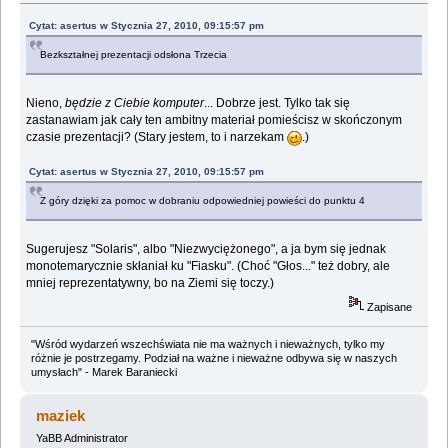
Cytat: asertus w Stycznia 27, 2010, 09:15:57 pm
Bezkształnej prezentacji odsłona Trzecia
Nieno,
będzie z Ciebie komputer
... Dobrze jest. Tylko tak się
zastanawiam jak cały ten ambitny materiał pomieścisz w skończonym
czasie prezentacji? (Stary jestem, to i narzekam
.)
Cytat: asertus w Stycznia 27, 2010, 09:15:57 pm
Z góry dzięki za pomoc w dobraniu odpowiedniej powieści do punktu 4
Sugerujesz "Solaris", albo "Niezwyciężonego", a ja bym się jednak
monotemarycznie skłaniał ku "Fiasku". (Choć "Głos..." też dobry, ale
mniej reprezentatywny, bo na Ziemi się toczy.)
Zapisane
"Wśród wydarzeń wszechświata nie ma ważnych i nieważnych, tylko my
różnie je postrzegamy. Podział na ważne i nieważne odbywa się w naszych
umysłach" - Marek Baraniecki
maziek
YaBB Administrator