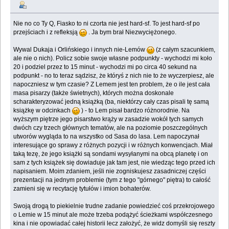
Nie no co Ty Q, Fiasko to ni czorta nie jest hard-sf. To jest hard-sf po
przejściach i z refleksją
. Ja bym brał Niezwyciężonego.
Wywal Dukaja i Orlińskiego i innych nie-Lemów
(z całym szacunkiem,
ale nie o nich). Policz sobie swoje własne podpunkty - wychodzi mi koło
20 i podziel przez to 15 minut - wychodzi mi po circa 40 sekund na
podpunkt - no to teraz sądzisz, że któryś z nich nie to że wyczerpiesz, ale
napoczniesz w tym czasie? Z Lemem jest ten problem, że o ile jest cała
masa pisarzy (także świetnych), których można doskonale
scharakteryzować jedną książką (ba, niektórzy cały czas pisali tę samą
książkę w odcinkach
) - to Lem pisał bardzo różnorodnie. Na
wyższym piętrze jego pisarstwo krąży w zasadzie wokół tych samych
dwóch czy trzech głównych tematów, ale na poziomie poszczególnych
utworów wygląda to na wszystko od Sasa do lasa. Lem napoczynał
interesujące go sprawy z różnych pozycji i w różnych konwencjach. Miał
taką tezę, że jego książki są sondami wysyłanymi na obcą planetę i on
sam z tych książek się dowiaduje jak tam jest, nie wiedząc tego przed ich
napisaniem. Moim zdaniem, jeśli nie zogniskujesz zasadniczej części
prezentacji na jednym problemie (tym z tego "górnego" piętra) to całość
zamieni się w recytację tytułów i imion bohaterów.
Swoją drogą to piekielnie trudne zadanie powiedzieć coś przekrojowego
o Lemie w 15 minut ale może trzeba podążyć ścieżkami współczesnego
kina i nie opowiadać całej historii lecz założyć, że widz domyśli się reszty