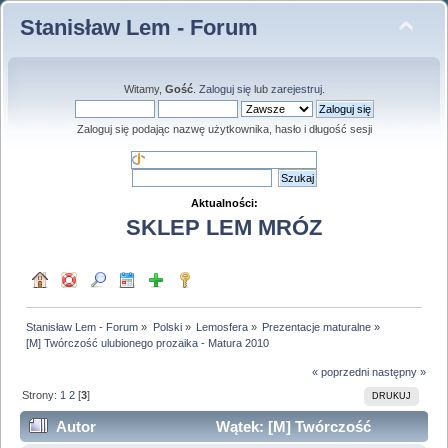
Stanisław Lem - Forum
Witamy,
Gość
.
Zaloguj się
lub
zarejestruj
.
Zaloguj się podając nazwę użytkownika, hasło i długość sesji
Aktualności:
SKLEP LEM MRÓZ
Stanisław Lem - Forum
»
Polski
»
Lemosfera
»
Prezentacje maturalne
»
[M] Twórczość ulubionego prozaika - Matura 2010
« poprzedni
następny »
Strony:
1
2
[
3
]
DRUKUJ
Autor
Wątek: [M] Twórczość