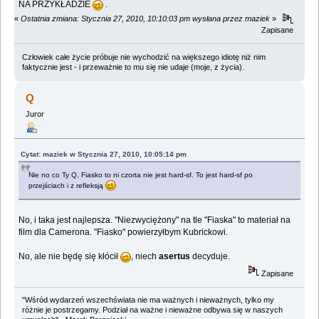
NA PRZYKŁADZIE
.
«
Ostatnia zmiana: Stycznia 27, 2010, 10:10:03 pm wysłana przez maziek
»
Zapisane
Człowiek całe życie próbuje nie wychodzić na większego idiotę niż nim
faktycznie jest - i przeważnie to mu się nie udaje (moje, z życia).
Q
Juror
Cytat: maziek w Stycznia 27, 2010, 10:05:14 pm
Nie no co Ty Q, Fiasko to ni czorta nie jest hard-sf. To jest hard-sf po
przejściach i z refleksją
No, i taka jest najlepsza. "Niezwyciężony" na tle "Fiaska" to materiał na
film dla Camerona. "Fiasko" powierzyłbym Kubrickowi.
No, ale nie będę się kłócił
, niech
asertus
decyduje.
Zapisane
"Wśród wydarzeń wszechświata nie ma ważnych i nieważnych, tylko my
różnie je postrzegamy. Podział na ważne i nieważne odbywa się w naszych