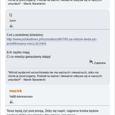
umysłach" - Marek Baraniecki
Q
Juror
Coś z podobnej dziedziny:
http://www.polskatimes.pl/rozmaitosci/60760,na-orbicie-beda-pic-
przefiltrowany-mocz,id,t.html
Ech ciężko mają
Ci co miedzy gwiazdamy latają!
Zapisane
"Wśród wydarzeń wszechświata nie ma ważnych i nieważnych, tylko my
różnie je postrzegamy. Podział na ważne i nieważne odbywa się w naszych
umysłach" - Marek Baraniecki
maziek
YaBB Administrator
Teraz będą żyć pod presją. Żeby się napić, najpierw trzeba będzie