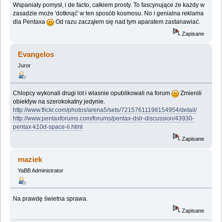
Wspaniały pomysł, i de facto, całkiem prosty. To fascynujące że każdy w
zasadzie może 'dotknąć' w ten sposób kosmosu. No i genialna reklama
dla Pentaxa
Od razu zacząłem się nad tym aparatem zastanawiać.
Zapisane
Evangelos
Juror
Chlopcy wykonali drugi lot i wlasnie opublikowali na forum
Zmienili
obiektyw na szerokokatny jedynie.
http://www.flickr.com/photos/arena5/sets/72157611198154954/detail/
http://www.pentaxforums.com/forums/pentax-dslr-discussion/43930-
pentax-k10d-space-ii.html
Zapisane
maziek
YaBB Administrator
Na prawdę świetna sprawa.
Zapisane