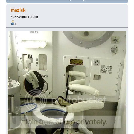
nie jest bajka... (Przeczytany 314267 razy)
maziek
YaBB Administrator