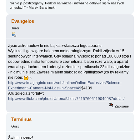
różnie je postrzegamy. Podział na ważne i nieważne odbywa się w naszych
umysłach" - Marek Baraniecki
Evangelos
Juror
Zycie astronautow to nie bajka, zwlaszcza tego aparatu.
Wystrzelili go w gore balonem meteorologicznym. Robil zdjecia w 15-
sekundowych interwalach. Gdy osiagnal wysokosc ponad 100 000 stop i
odpowiednio niska temperature zewnetrzna, balon rozerwalo, a aparat
wracal spadochronem i uderzyl o ziemie z predkoscia 22 mil na godzine
- nic mu nie jest. Zawsze mialem slabosc do P(iiiiii)ksow (co by reklamy
nie robic
).
http://www.imaginginfo.com/web/online/Online-Exclusives/Science-
Experiment--Camera-Not-Lost-in-Space/49
$4139
A tu zdjecia z "orbity":
http://www.flickr.com/photos/arena5/sets/72157606119049987/detail/
Zapisane
Terminus
Gość
Świetna rzecz!