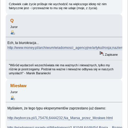
Człowiek całe życie próbuje nie wychodzić na większego idiotę niż nim
faktycznie jest - i przeważnie to mu się nie udaje (moje, z życia).
Q
Juror
Ech, ta biurokracja...
http://www.money.pl/archiwum/wiadomosci_agencyjne/artykul/rosja;naziemna;
Zapisane
"Wśród wydarzeń wszechświata nie ma ważnych i nieważnych, tylko my
różnie je postrzegamy. Podział na ważne i nieważne odbywa się w naszych
umysłach" - Marek Baraniecki
Miesław
Juror
Myślałem, że tego typu eksperymentów zaprzestano już dawno:
http://wyborcza.pl/1,75476,6444232,Na_Marsa_przez_Moskwe.html
http://wiadomosci.gazeta.pl/Wiadomosci/1,81048,6448454,Rosja__Rozpocze