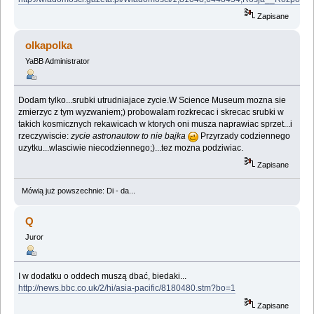
Zapisane
olkapolka
YaBB Administrator
Dodam tylko...srubki utrudniajace zycie.W Science Museum mozna sie
zmierzyc z tym wyzwaniem;) probowalam rozkrecac i skrecac srubki w
takich kosmicznych rekawicach w ktorych oni musza naprawiac sprzet...i
rzeczywiscie:
zycie astronautow to nie bajka
Przyrzady codziennego
uzytku...wlasciwie niecodziennego;)...tez mozna podziwiac.
Zapisane
Mówią już powszechnie: Di - da...
Q
Juror
I w dodatku o oddech muszą dbać, biedaki...
http://news.bbc.co.uk/2/hi/asia-pacific/8180480.stm?bo=1
Zapisane