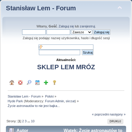
Stanisław Lem - Forum
Witamy,
Gość
.
Zaloguj się
lub
zarejestruj
.
Zaloguj się podając nazwę użytkownika, hasło i długość sesji
Aktualności:
SKLEP LEM MRÓZ
Stanisław Lem - Forum
»
Polski
»
Hyde Park
(Moderatorzy:
Forum Admin
,
skrzat
) »
Życie astronautów to nie jest bajka...
« poprzedni
następny »
Strony: [
1
]
2
3
...
10
DRUKUJ
Autor
Wątek: Życie astronautów to