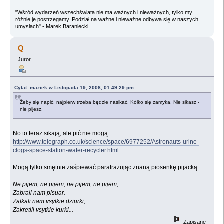
"Wśród wydarzeń wszechświata nie ma ważnych i nieważnych, tylko my
różnie je postrzegamy. Podział na ważne i nieważne odbywa się w naszych
umysłach" - Marek Baraniecki
Q
Juror
Cytat: maziek w Listopada 19, 2008, 01:49:29 pm
Żeby się napić, najpierw trzeba będzie nasikać. Kółko się zamyka. Nie sikasz -
nie pijesz.
No to teraz sikają, ale pić nie mogą:
http://www.telegraph.co.uk/science/space/6977252/Astronauts-urine-
clogs-space-station-water-recycler.html
Mogą tylko smętnie zaśpiewać parafrazując znaną piosenkę pijacką:
Ne pijem, ne pijem, ne pijem, ne pijem,
Zabrali nam pisuar.
Zatkali nam vsytkie dziurki,
Zakretili vsytkie kurki...
Zapisane