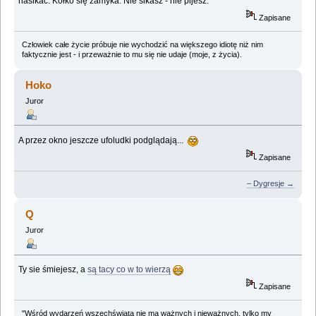
nasikać. Kółko się zamyka. Nie sikasz - nie pijesz.
Zapisane
Człowiek całe życie próbuje nie wychodzić na większego idiotę niż nim
faktycznie jest - i przeważnie to mu się nie udaje (moje, z życia).
Hoko
Juror
A przez okno jeszcze ufoludki podglądają...
Zapisane
– Dygresje →
Q
Juror
Ty sie śmiejesz, a
są tacy co w to wierzą
Zapisane
"Wśród wydarzeń wszechświata nie ma ważnych i nieważnych, tylko my