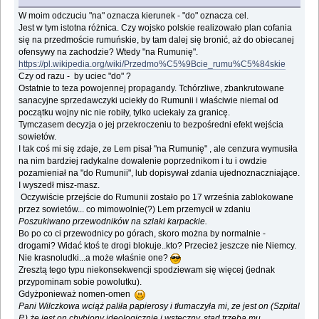
W moim odczuciu "na" oznacza kierunek - "do" oznacza cel.
Jest w tym istotna różnica. Czy wojsko polskie realizowało plan cofania
się na przedmoście rumuńskie, by tam dalej się bronić, aż do obiecanej
ofensywy na zachodzie? Wtedy "na Rumunię".
https://pl.wikipedia.org/wiki/Przedmo%C5%9Bcie_rumu%C5%84skie
Czy od razu - by uciec "do" ?
Ostatnie to teza powojennej propagandy. Tchórzliwe, zbankrutowane
sanacyjne sprzedawczyki uciekły do Rumunii i właściwie niemal od
początku wojny nic nie robiły, tylko uciekały za granicę.
Tymczasem decyzja o jej przekroczeniu to bezpośredni efekt wejścia
sowietów.
I tak coś mi się zdaje, ze Lem pisał "na Rumunię" , ale cenzura wymusiła
na nim bardziej radykalne dowalenie poprzednikom i tu i owdzie
pozamieniał na "do Rumunii", lub dopisywał zdania ujednoznaczniające.
I wyszedł misz-masz.
Oczywiście przejście do Rumunii zostało po 17 września zablokowane
przez sowietów... co mimowolnie(?) Lem przemycił w zdaniu
Poszukiwano przewodników na szlaki karpackie.
Bo po co ci przewodnicy po górach, skoro można by normalnie -
drogami? Widać ktoś te drogi blokuje..kto? Przecież jeszcze nie Niemcy.
Nie krasnoludki...a może właśnie one?
Zresztą tego typu niekonsekwencji spodziewam się więcej (jednak
przypominam sobie powolutku).
Gdyżponieważ nomen-omen
Pani Wilczkowa wciąż paliła papierosy i tłumaczyła mi, ze jest on (Szpital
P.) że jest on chybiony ideologicznie i wsteczny, stąd trzeba mu