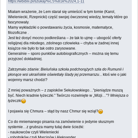
https://wbiblii.pl/szukaj/%C5%81k%2024,1-11
Miałam wrażenie, że Lem starał się umieścić w tym tomie (Karol,
Wieleniecki, Rzepnicki) część swojej ówczesnej wiedzy, tematy które go
fascynowały.
Mamy wykładziki o powstawaniu życia, kosmosie, matematyce,
filozoficzne .
Jest też dosyć mocno podkreślana – że tak to ujmę – ubogość oferty
religijnej dla młodego, zdolnego człowieka – chyba w żadnej innej
książce nie było to tak ostro zarysowane.
Generalnie – sporo punktów autobiograficznych – można się temu
przyjrzeć dokładniej.
Zatrzymało zdanie:
Bieluńska szkoła podchorążych szła do Rumunii i
płonące wsi ukraińskie oświetlały ślady jej przemarszu
... ktoś wie o jaki
wojenny marsz chodzi?
Z mniej poważnych – z zapisków Sekułowskiego…”pieniądze muszą
być. Niech kradnie łyżeczki.” Twórczo rozwinięte w „Wizji…”?
Mniejsza o
łyżeczki
I pojawia się Chmura – stąd by nasz Chmur się wziął?
Co do mniemanego pisania na zamówienie o jedynie słusznym
systemie…z grubsza mamy tutaj dwie ścieżki:
- naukowców czyli Wieleniecki
- robotników czyli Marcinów i Aleksander.