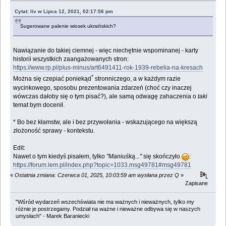
Cytat: liv w Lipca 12, 2021, 02:17:56 pm
Sugerowane palenie wiosek ukraińskich?
Nawiązanie do takiej ciemnej - więc niechętnie wspominanej - karty
historii wszystkich zaangażowanych stron:
https://www.rp.pl/plus-minus/art6491411-rok-1939-rebelia-na-kresach
*
Można się czepiać poniekąd
stronniczego, a w każdym razie
wycinkowego, sposobu prezentowania zdarzeń (choć czy inaczej
wówczas dałoby się o tym pisać?), ale samą odwagę zahaczenia o
taki
temat bym docenił.
* Bo bez kłamstw, ale i bez przywołania - wskazującego na większą
złożoność sprawy - kontekstu.
Edit:
Nawet o tym kiedyś pisałem, tylko
"Maniuśką..."
się skończyło
:
https://forum.lem.pl/index.php?topic=1033.msg49781#msg49781
«
Ostatnia zmiana: Czerwca 01, 2025, 10:03:59 am wysłana przez Q
»
Zapisane
"Wśród wydarzeń wszechświata nie ma ważnych i nieważnych, tylko my
różnie je postrzegamy. Podział na ważne i nieważne odbywa się w naszych
umysłach" - Marek Baraniecki