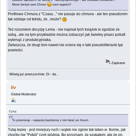
Może kiedyś sam Chmur
nam wyjaśni?
Profilowo Chmura z "Czasu..." nie pasuje do chmura - ale ten pseudonim
tak odstaje od tekstu, że...może?
Też rozumiem decyzję Lema - nie napisał tych książek w zgodzie ze
sobą...ale na tym przykładzie można zobaczyć jak świetny pisarz potrafi
wybrnąć z produkcyjniaka.
Zwłaszcza, że drugi tom nawet nie ociera się o taki pseudoliteracki typ
powieści.
Zapisane
Mówią już powszechnie: Di - da...
liv
Global Moderator
Cytuj
To przeniosę - najwyżej będziemy z nim latać po forum.
Tutaj lepiej - jest mniejszy ruch i wątek nie zginie tak łatwo w tłumie, jak
choćby ów "Pokój" czyli siódma. Bo przyznam, że szukałem, ale że on,