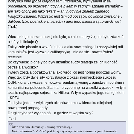
Wszystko inne (poza krajobrazem Przegorzał) wymyśliłem w stu
procentach, bo przecież nigdy nie byłem w żadnym szpitalu wariatów –
ani jako chory, ani jako lekarz. – ani nigdy nie znałem żadnego
Pajączkowskiego. Wszystko jest tam od początku do końca zmyślone, i
dalibóg, tylko poetyckie zmierzchy i aura tego miejsca są „prawdziwe”.
(TrzL)
Więc takiego marszu raczej nie było, co nie znaczy że, nie było zdarzeń
o których linkuje Q.
Faktycznie pisanie o wrześniu bez ataku sowieckiego i rzeczywistej roli
komunistów jest wyższą ekwilibrystyką - nie da się.. nawet ćwierć-
rzetelnie.
Bo czy wioski płonęły bo były ukraińskie, czy dlatego że ich ludność
ostrzelała wojsko?
I wtedy została potraktowana jako wróg, co jest normą podczas wojny.
Więc tak; były dwie siły korzystające z okazji niemieckiego sukcesu;
OUN, która już wcześniej toczyła regularną wojnę z państwem polskim i
komuniści na polecenie Stalina - przypomnę na wszelki wypadek - w tym
czasie najlepszego sojusznika Hitlera. W tym wypadku jego narzędziem
- KPZU.
To chyba jeden z większych ukłonów Lema w kierunku oficjalnej
powojennej propagandy.
Drugi chyba też wyłapałaś... a gdzież te wojska szły?
Cytuj
Ależ szła "na Rumunię" - stronę wcześniej;)
Moim zdaniem "na" /"do" jest tutaj użyte wymiennie i oznacza jeno kierunek: