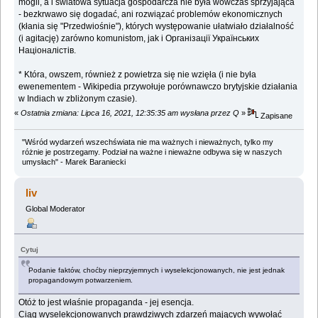
mogli, a i światowa sytuacja gospodarcza nie była wówczas sprzyjająca
- bezkrwawo się dogadać, ani rozwiązać problemów ekonomicznych
(kłania się "Przedwiośnie"), których występowanie ułatwiało działalność
(i agitację) zarówno komunistom, jak i Організації Українських
Націоналістів.
* Która, owszem, również z powietrza się nie wzięła (i nie była
ewenementem - Wikipedia przywołuje porównawczo brytyjskie działania
w Indiach w zbliżonym czasie).
«
Ostatnia zmiana: Lipca 16, 2021, 12:35:35 am wysłana przez Q
»
Zapisane
"Wśród wydarzeń wszechświata nie ma ważnych i nieważnych, tylko my
różnie je postrzegamy. Podział na ważne i nieważne odbywa się w naszych
umysłach" - Marek Baraniecki
liv
Global Moderator
Cytuj
Podanie faktów, choćby nieprzyjemnych i wyselekcjonowanych, nie jest jednak
propagandowym potwarzeniem.
Otóż to jest właśnie propaganda - jej esencja.
Ciąg wyselekcjonowanych prawdziwych zdarzeń mających wywołać