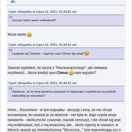
Cytat: olkapolka w Lipca 12, 2021, 01:44:41 am
chociaż może warto w Akademii?
Może warto
.
Cytat: olkapolka w Lipca 12, 2021, 01:44:41 am
I pojawia się Chmura – stąd by nasz Chmur się wziął?
Zawsze sądziłem, że raczej z "Niezwyciężonego", ale ciekawa
możliwość... Może kiedyś sam
Chmur
nam wyjaśni?
Cytat: olkapolka w Lipca 12, 2021, 01:44:41 am
Uważacie, że te tomy powinny przepaść w niepamięci czytelniczej czy jednak
należałoby je wznawiać?
Hmm... Rozumiem - w tym wypadku - decyzję Lema, że nie chciał
wznawiania, bo uważał je za
skażone
- nie była to Jego czysta wizja
(wiadomo - okoliczności czasowe, naciski cenzury), i nie chciał się pod
nią podpisywać, być z nią kojarzony, ale... skoro żyjemy w czasach, w
których ukazał się niedokończony "Sknocony..." (nie wspominając już o