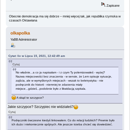
Zapisane
Obecnie demokracja ma się dobrze – mniej więcej tak, jak republika rzymska w
czasach Oktawiana
olkapolka
YaBB Administrator
Cytat: liv w Lipca 15, 2021, 12:42:49 am
Cytuj
No właśnie...a co ja napisałam - i z czym Ty polemizowałeś - wyżej?
Nazwa miejscowości bez znaczenia - w sensie, że Lem opisuje sytuacje,
zajścia, ale w wymyślonych miejscach - wszak to beletrystyka - nie
podręcznik do historii - niemniej te zdarzenia miały
miejsce...gdzieś...podobnie było z likwidacją szpitala.
A skąd te szczypce?
Jakie szczypce? Szczypiec nie widziałeś?
Cytuj
Podręczniki ówczesne kiedyś linkowałem. Co do relacji ludzkich? Pewnie było
ich dużo i niekoniecznie spójnych. Ale jeszcze trzeba chcieć się dowiedzieć.