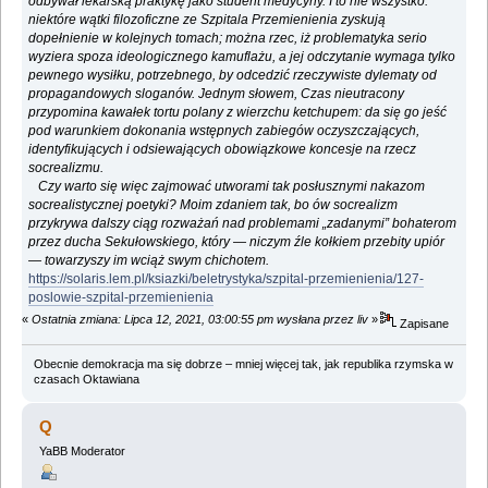
odbywał lekarską praktykę jako student medycyny. I to nie wszystko:
niektóre wątki filozoficzne ze Szpitala Przemienienia zyskują
dopełnienie w kolejnych tomach; można rzec, iż problematyka serio
wyziera spoza ideologicznego kamuflażu, a jej odczytanie wymaga tylko
pewnego wysiłku, potrzebnego, by odcedzić rzeczywiste dylematy od
propagandowych sloganów. Jednym słowem, Czas nieutracony
przypomina kawałek tortu polany z wierzchu ketchupem: da się go jeść
pod warunkiem dokonania wstępnych zabiegów oczyszczających,
identyfikujących i odsiewających obowiązkowe koncesje na rzecz
socrealizmu.
Czy warto się więc zajmować utworami tak posłusznymi nakazom
socrealistycznej poetyki? Moim zdaniem tak, bo ów socrealizm
przykrywa dalszy ciąg rozważań nad problemami „zadanymi” bohaterom
przez ducha Sekułowskiego, który — niczym źle kołkiem przebity upiór
— towarzyszy im wciąż swym chichotem.
https://solaris.lem.pl/ksiazki/beletrystyka/szpital-przemienienia/127-
poslowie-szpital-przemienienia
«
Ostatnia zmiana: Lipca 12, 2021, 03:00:55 pm wysłana przez liv
»
Zapisane
Obecnie demokracja ma się dobrze – mniej więcej tak, jak republika rzymska w
czasach Oktawiana
Q
YaBB Moderator