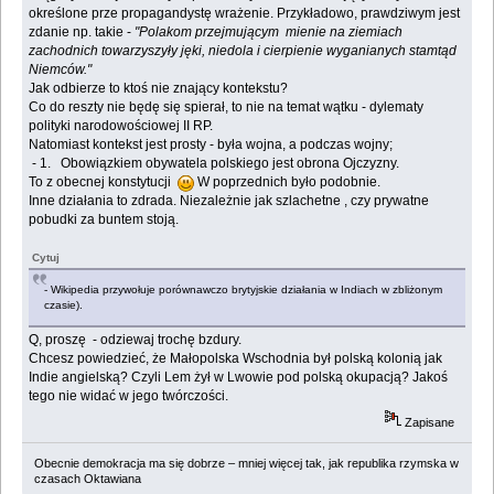
określone prze propagandystę wrażenie. Przykładowo, prawdziwym jest
zdanie np. takie -
"Polakom przejmującym mienie na ziemiach
zachodnich towarzyszyły jęki, niedola i cierpienie wyganianych stamtąd
Niemców."
Jak odbierze to ktoś nie znający kontekstu?
Co do reszty nie będę się spierał, to nie na temat wątku - dylematy
polityki narodowościowej II RP.
Natomiast kontekst jest prosty - była wojna, a podczas wojny;
- 1. Obowiązkiem obywatela polskiego jest obrona Ojczyzny.
To z obecnej konstytucji
W poprzednich było podobnie.
Inne działania to zdrada. Niezależnie jak szlachetne , czy prywatne
pobudki za buntem stoją.
Cytuj
- Wikipedia przywołuje porównawczo brytyjskie działania w Indiach w zbliżonym
czasie).
Q, proszę - odziewaj trochę bzdury.
Chcesz powiedzieć, że Małopolska Wschodnia był polską kolonią jak
Indie angielską? Czyli Lem żył w Lwowie pod polską okupacją? Jakoś
tego nie widać w jego twórczości.
Zapisane
Obecnie demokracja ma się dobrze – mniej więcej tak, jak republika rzymska w
czasach Oktawiana