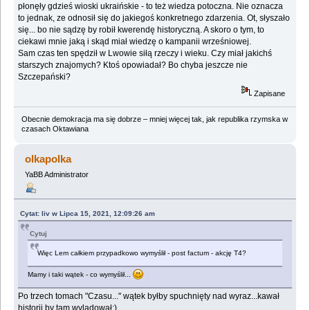
płonęły gdzieś wioski ukraińskie - to też wiedza potoczna. Nie oznacza
to jednak, ze odnosił się do jakiegoś konkretnego zdarzenia. Ot, słyszało
się... bo nie sądzę by robił kwerendę historyczną. A skoro o tym, to
ciekawi mnie jaką i skąd miał wiedzę o kampanii wrześniowej.
Sam czas ten spędził w Lwowie siłą rzeczy i wieku. Czy miał jakichś
starszych znajomych? Ktoś opowiadał? Bo chyba jeszcze nie
Szczepański?
Zapisane
Obecnie demokracja ma się dobrze – mniej więcej tak, jak republika rzymska w
czasach Oktawiana
olkapolka
YaBB Administrator
Cytat: liv w Lipca 15, 2021, 12:09:26 am
Cytuj
Więc Lem całkiem przypadkowo wymyślił - post factum - akcję T4?
Mamy i taki wątek - co wymyślił...
Po trzech tomach "Czasu..." wątek byłby spuchnięty nad wyraz...kawał
historii by tam wylądował;)