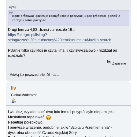
Cytuj
Będę próbował gdzieś je zdobyć i sobie poczytać.]Będę próbował gdzieś je
zdobyć i sobie poczytać.
Drugi tom za 4,83...trzeci za niecałe 19...
https://allegro.pl/listing?
string=czas%20nieutracony%20lem&sourceid=Mozilla-search
Pytanie tylko czy ktoś je czytał, ma...i czy zwyczajowo - rozdział po
rozdziale?
Zapisane
Mówią już powszechnie: Di - da...
liv
Global Moderator
I widzisz, czytałem coś dwa lata temu i przyprószyło niepamięcią.
Musiałbym repetować
Repetuję połebkowo.
I pierwsze wrażenie, podobnie jak w "Szpitalu Przemienienia" -
dyskretna obecność Czarodziejskiej Góry.