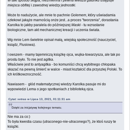
W taki sposób skąpa, niezmienna i pewna wiedza gatunku ustępuje
miejsca obfitej i zawodnej wiedzy jednostki.
Może to nadużycie, ale mnie to pachnie
Golemem
, który uświadamia
człekowi jakąże marnością onże jest...a proces "tworzenia", dorastania
Karolka to jakby paralela do późniejszej
Maski
- tu wzrastanie
biologiczne, tam akt mechanicznej kreacji i uczenia świata.
Wg mnie Lem świetnie opisał małą, wiejską społeczność (nauczyciel,
ksiądz, Flusiowa).
I owszem - mamy tajemniczą książkę ojca, wujka-towarzysza, ale tak po
prostu było. To nie jest agitka.
Właściwie jest to antyagitka - bo komuniści chcą wybitnego chłopaka
skazać na pewną śmierć w walce - miast kształcić dla przyszłej Polski. To
ich krótkowzroczność.
Nawiasem - głód matematycznej wiedzy Karolka pasuje mi do
wypowiedzi Lema o jego spotkaniach z biblioteką ojca.
Cytat: xetras w Lipca 13, 2021, 01:11:31 am
Dzięki za inicjatywę kolejnego tematu.
Nie ma za co:)
To była kwestia czasu (utraconego-nie-utraconego?), że ktoś ruszy te
książki.