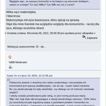
Wygląda więc, że wszyscy komuniści w tej książce są sztucznie doklejeni...
zatem co zostaje? Co nęci Wilka? Czy Wilk ma coś z Lema?
Wilka nęci matematyka.
I Marcinow.
Wykorzystuje mit ojca-towarzysza, który zginął za sprawę.
Stąd dla mnie Karolek ma względne względy dla komunizmu - raczej dla
ojca, którego wcześnie stracił.
«
Ostatnia zmiana: Września 06, 2021, 09:09:39 pm wysłana przez olkapolka
»
Zapisane
Mówią już powszechnie: Di - da...
Q
YaBB Moderator
Cytat: liv w Lipca 14, 2021, 11:11:36 pm
Faktycznie pisanie o wrześniu bez ataku sowieckiego i rzeczywistej roli
komunistów jest wyższą ekwilibrystyką - nie da się.. nawet ćwierć-rzetelnie.
Bo czy wioski płonęły bo były ukraińskie, czy dlatego że ich ludność ostrzelała
wojsko?
I wtedy została potraktowana jako wróg, co jest normą podczas wojny.
Więc tak; były dwie siły korzystające z okazji niemieckiego sukcesu; OUN, która
już wcześniej toczyła regularną wojnę z państwem polskim i komuniści na
polecenie Stalina - przypomnę na wszelki wypadek - w tym czasie najlepszego