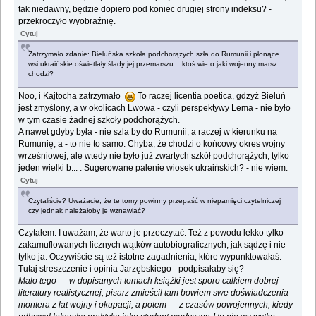
tak niedawny, będzie dopiero pod koniec drugiej strony indeksu? -
przekroczyło wyobraźnię.
Cytuj
Zatrzymało zdanie: Bieluńska szkoła podchorążych szła do Rumunii i płonące
wsi ukraińskie oświetlały ślady jej przemarszu... ktoś wie o jaki wojenny marsz
chodzi?
Noo, i Kajtocha zatrzymało
To raczej licentia poetica, gdzyż Bieluń
jest zmyślony, a w okolicach Lwowa - czyli perspektywy Lema - nie było
w tym czasie żadnej szkoły podchorążych.
A nawet gdyby była - nie szla by do Rumunii, a raczej w kierunku na
Rumunię, a - to nie to samo. Chyba, że chodzi o końcowy okres wojny
wrześniowej, ale wtedy nie było już zwartych szkół podchorążych, tylko
jeden wielki b... . Sugerowane palenie wiosek ukraińskich? - nie wiem.
Cytuj
Czytaliście? Uważacie, że te tomy powinny przepaść w niepamięci czytelniczej
czy jednak należałoby je wznawiać?
Czytałem. I uważam, że warto je przeczytać. Też z powodu lekko tylko
zakamuflowanych licznych wątków autobiograficznych, jak sądzę i nie
tylko ja. Oczywiście są też istotne zagadnienia, które wypunktowałaś.
Tutaj streszczenie i opinia Jarzębskiego - podpisałaby się?
Mało tego — w dopisanych tomach książki jest sporo całkiem dobrej
literatury realistycznej, pisarz zmieścił tam bowiem swe doświadczenia
montera z lat wojny i okupacji, a potem — z czasów powojennych, kiedy