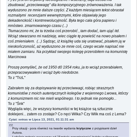
zbudować „przeciwwagę” dla kompozycyjnego zrównoważenia. I tak
wyduszono ze mnie dalsze części. Z każdym miesiącem tekst obrastał
rozmaitymi recenzjami wewnętrznymi, które objawiały jego
dekadenckość i kontrrewolucyjność. Była tego cała góra papieru i
mnóstwo. zmarnowanego czasu (...)
Tłumaczono mi, że tu trzeba coś przerobić , tam dodać, tam ująć itd.
Wciąż stwarzano mi nadzieję, wiec ciągle tę powieść na nowo pisałem i
coś zmieniałem. (...) Sądząc, iż książkę uda się uratować, pisałem ją w
nieskończoność, aż wyduszono ze mnie coś, czego wcale napisać nie
miałem zamiaru. Na przykład swojego kolegę przerobiłem na komunistę
Marcinowa
Proszę pomyśleć, że od 1950 d0 1954 roku, ja to wciąż przerabiałem,
przepracowywałem i wciąż było niedobrze.
To z "TrzL"
Zabrałem się za dopisywanie tej przeciwwagi, robiąc strasznych
komunistów z moich autentycznych kolegów z wojennego Lwowa, którzy
z komunizmem nic nie mieli wspólnego. I to jednak nie pomogło...
To z "Śnk"
Wygląda więc, że wszyscy komuniści w tej książce są sztucznie
doklejeni... zatem co zostaje? Co nęci Wilka? Czy Wilk ma coś z Lema?
Cytat: xetras w Lipca 13, 2021, 01:11:31 am
Przy okazji - pora również na twarde wydania
krytyczne
z przypisami dzieł
Autora.
I właśnie trylogia począwszy od "Szpitala przemienienia" byłaby najlepszym