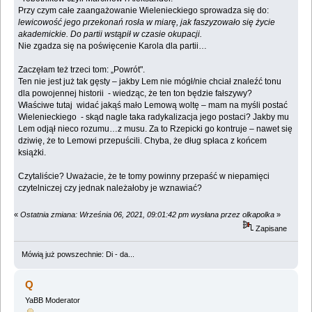
Przy czym całe zaangażowanie Wielenieckiego sprowadza się do:
lewicowość jego przekonań rosła w miarę, jak faszyzowało się życie
akademickie. Do partii wstąpił w czasie okupacji.
Nie zgadza się na poświęcenie Karola dla partii…
Zaczęłam też trzeci tom: „Powrót".
Ten nie jest już tak gęsty – jakby Lem nie mógł/nie chciał znaleźć tonu
dla powojennej historii - wiedząc, że ten ton będzie fałszywy?
Właściwe tutaj widać jakąś mało Lemową woltę – mam na myśli postać
Wielenieckiego - skąd nagle taka radykalizacja jego postaci? Jakby mu
Lem odjął nieco rozumu…z musu. Za to Rzepicki go kontruje – nawet się
dziwię, że to Lemowi przepuścili. Chyba, że dług spłaca z końcem
książki.
Czytaliście? Uważacie, że te tomy powinny przepaść w niepamięci
czytelniczej czy jednak należałoby je wznawiać?
«
Ostatnia zmiana: Września 06, 2021, 09:01:42 pm wysłana przez olkapolka
»
Zapisane
Mówią już powszechnie: Di - da...
Q
YaBB Moderator