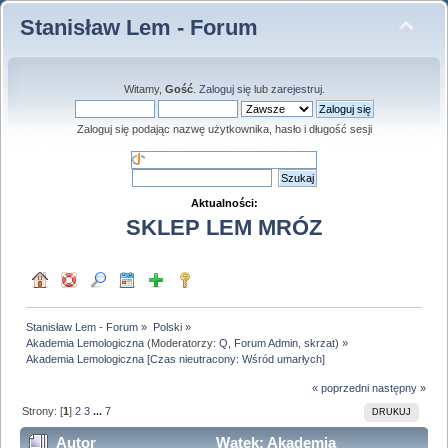
Stanisław Lem - Forum
Witamy,
Gość
.
Zaloguj się
lub
zarejestruj
.
Zaloguj się podając nazwę użytkownika, hasło i długość sesji
Aktualności:
SKLEP LEM MRÓZ
Stanisław Lem - Forum
»
Polski
»
Akademia Lemologiczna
(Moderatorzy:
Q
,
Forum Admin
,
skrzat
) »
Akademia Lemologiczna [Czas nieutracony: Wśród umarłych]
« poprzedni
następny »
Strony: [
1
]
2
3
...
7
DRUKUJ
Autor
Wątek: Akademia