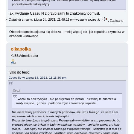
początkiem dla takiej edycji.
Tak, wydanie Czasu N z przypisami to znakomity pomysł.
«
Ostatnia zmiana: Lipca 14, 2021, 11:48:11 pm wysłana przez liv
»
Zapisane
Obecnie demokracja ma się dobrze – mniej więcej tak, jak republika rzymska w
czasach Oktawiana
olkapolka
YaBB Administrator
Tylko do tego:
Cytat: liv w Lipca 14, 2021, 11:11:36 pm
Cytuj
- wszak to beletrystyka - nie podręcznik do historii - niemniej te zdarzenia
miały miejsce...gdzieś...podobnie było z likwidacją szpitala.
Nie mam takiej pewności. Z różnych powodów, ale też z takiego, że sam Lem
wspominał okoliczności pisania tej książki
Wszystko inne (poza krajobrazem Przegorzał) wymyśliłem w stu procentach, bo
przecież nigdy nie byłem w żadnym szpitalu wariatów – ani jako chory, ani jako
lekarz. – ani nigdy nie znałem żadnego Pajączkowskiego. Wszystko jest tam od
początku do końca zmyślone, i dalibóg, tylko poetyckie zmierzchy i aura tego