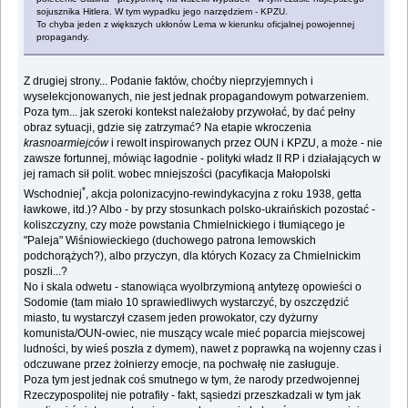
sojusznika Hitlera. W tym wypadku jego narzędziem - KPZU.
To chyba jeden z większych ukłonów Lema w kierunku oficjalnej powojennej
propagandy.
Z drugiej strony... Podanie faktów, choćby nieprzyjemnych i
wyselekcjonowanych, nie jest jednak propagandowym potwarzeniem.
Poza tym... jak szeroki kontekst należałoby przywołać, by dać pełny
obraz sytuacji, gdzie się zatrzymać? Na etapie wkroczenia
krasnoarmiejców
i rewolt inspirowanych przez OUN i KPZU, a może - nie
zawsze fortunnej, mówiąc łagodnie - polityki władz II RP i działających w
jej ramach sił polit. wobec mniejszości (pacyfikacja Małopolski
*
Wschodniej
, akcja polonizacyjno-rewindykacyjna z roku 1938, getta
ławkowe, itd.)? Albo - by przy stosunkach polsko-ukraińskich pozostać -
koliszczyzny, czy może powstania Chmielnickiego i tłumiącego je
"Paleja" Wiśniowieckiego (duchowego patrona lemowskich
podchorążych?), albo przyczyn, dla których Kozacy za Chmielnickim
poszli...?
No i skala odwetu - stanowiąca wyolbrzymioną antytezę opowieści o
Sodomie (tam miało 10 sprawiedliwych wystarczyć, by oszczędzić
miasto, tu wystarczył czasem jeden prowokator, czy dyżurny
komunista/OUN-owiec, nie muszący wcale mieć poparcia miejscowej
ludności, by wieś poszła z dymem), nawet z poprawką na wojenny czas i
odczuwane przez żołnierzy emocje, na pochwałę nie zasługuje.
Poza tym jest jednak coś smutnego w tym, że narody przedwojennej
Rzeczypospolitej nie potrafiły - fakt, sąsiedzi przeszkadzali w tym jak