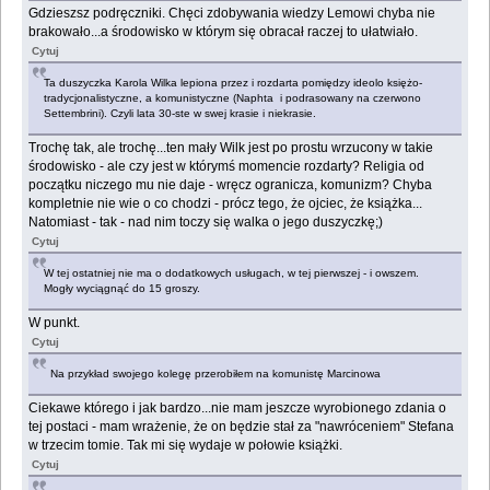
Gdzieszsz podręczniki. Chęci zdobywania wiedzy Lemowi chyba nie
brakowało...a środowisko w którym się obracał raczej to ułatwiało.
Cytuj
Ta duszyczka Karola Wilka lepiona przez i rozdarta pomiędzy ideolo księżo-
tradycjonalistyczne, a komunistyczne (Naphta i podrasowany na czerwono
Settembrini). Czyli lata 30-ste w swej krasie i niekrasie.
Trochę tak, ale trochę...ten mały Wilk jest po prostu wrzucony w takie
środowisko - ale czy jest w którymś momencie rozdarty? Religia od
początku niczego mu nie daje - wręcz ogranicza, komunizm? Chyba
kompletnie nie wie o co chodzi - prócz tego, że ojciec, że książka...
Natomiast - tak - nad nim toczy się walka o jego duszyczkę;)
Cytuj
W tej ostatniej nie ma o dodatkowych usługach, w tej pierwszej - i owszem.
Mogły wyciągnąć do 15 groszy.
W punkt.
Cytuj
Na przykład swojego kolegę przerobiłem na komunistę Marcinowa
Ciekawe którego i jak bardzo...nie mam jeszcze wyrobionego zdania o
tej postaci - mam wrażenie, że on będzie stał za "nawróceniem" Stefana
w trzecim tomie. Tak mi się wydaje w połowie książki.
Cytuj