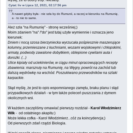
Myślę, że to dobry trop. Niestety.
Cytat: liv w Lipca 12, 2021, 02:17:56 pm
A nawet gdyby była - nie szla by do Rumunii, a raczej w kierunku na Rumunię,
a - to nie to samo.
Ależ szła "na Rumunię" - stronę wcześniej;)
Moim zdaniem "na" /"do" jest tutaj użyte wymiennie i oznacza jeno
kierunek:
Dniem i nocą szosa bierzyniecka wyrzucała pośpiesznie maszerujące
kolumny, przemieszane z kuchniami, wozami wojskowymi i chłopskimi,
armaty, podwody zawalone dobytkiem, oblepione cywilami auta i
dorożki. (...)
Ulice kipiały od uciekinierów, w ciągu minut opracowujących recepty
zbawienia: marszruty na Rumunię, na Węgry, powrót na zachód lub
dalszą wędrówkę na wschód. Poszukiwano przewodników na szlaki
karpackie.
Stąd myślę, że jest to opis wspomnianego zamętu, braku planu i stąd
przypadkowych działań - w tym także poleceń puszczania z dymem
okolicznych wsi.
W każdem zaczęliśmy omawiać pierwszy rozdział -
Karol Włodzimierz
Wilk
- od ostatniego akapitu:)
Może lekka cofka - Karol Włodzimierz...cóż za koincydencja;)
Od pierwszych zdań rządzi Biologia.