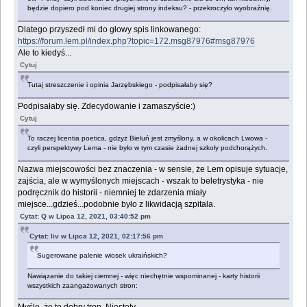
będzie dopiero pod koniec drugiej strony indeksu? - przekroczyło wyobraźnię.
Dlatego przyszedł mi do głowy spis linkowanego:
https://forum.lem.pl/index.php?topic=172.msg87976#msg87976
Ale to kiedyś...
Cytuj
Tutaj streszczenie i opinia Jarzębskiego - podpisałaby się?
Podpisałaby się. Zdecydowanie i zamaszyście:)
Cytuj
To raczej licentia poetica, gdzyż Bieluń jest zmyślony, a w okolicach Lwowa -
czyli perspektywy Lema - nie było w tym czasie żadnej szkoły podchorążych.
Nazwa miejscowości bez znaczenia - w sensie, że Lem opisuje sytuacje,
zajścia, ale w wymyślonych miejscach - wszak to beletrystyka - nie
podręcznik do historii - niemniej te zdarzenia miały
miejsce...gdzieś...podobnie było z likwidacją szpitala.
Cytat: Q w Lipca 12, 2021, 03:40:52 pm
Cytat: liv w Lipca 12, 2021, 02:17:56 pm
Sugerowane palenie wiosek ukraińskich?
Nawiązanie do takiej ciemnej - więc niechętnie wspominanej - karty historii
wszystkich zaangażowanych stron: