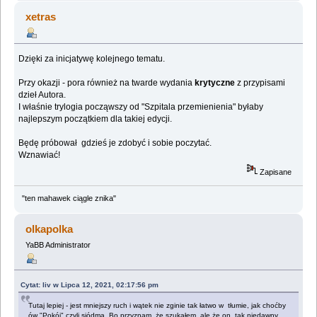
xetras
Dzięki za inicjatywę kolejnego tematu.
Przy okazji - pora również na twarde wydania
krytyczne
z przypisami
dzieł Autora.
I właśnie trylogia począwszy od "Szpitala przemienienia" byłaby
najlepszym początkiem dla takiej edycji.
Będę próbował gdzieś je zdobyć i sobie poczytać.
Wznawiać!
Zapisane
"ten mahawek ciągle znika"
olkapolka
YaBB Administrator
Cytat: liv w Lipca 12, 2021, 02:17:56 pm
Tutaj lepiej - jest mniejszy ruch i wątek nie zginie tak łatwo w tłumie, jak choćby
ów "Pokój" czyli siódma. Bo przyznam, że szukałem, ale że on, tak niedawny,