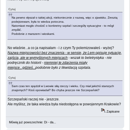
Cytuj
Na pewno słyszał o takiej akcji, niekoniecznie z nazwą, więc o zjawisku. Zresztą
podejrzewam, była to wiedza potoczna.
Natomiast mogło chodzić o konkretny szpital i szczegóły sytuacyjne - to mógł
zmyślić.
Podobnie z marszem i wioskami.
No właśnie...a co ja napisałam - i z czym Ty polemizowałeś - wyżej?
Nazwa miejscowości bez znaczenia - w sensie, że Lem opisuje sytuacje,
zajścia, ale w wymyślonych miejscach
- wszak to beletrystyka - nie
podręcznik do historii -
niemniej te zdarzenia miały
miejsce...gdzieś...
podobnie było z likwidacją szpitala.
Cytuj
Sam czas ten spędził w Lwowie siłą rzeczy i wieku. Czy miał jakichś starszych
znajomych? Ktoś opowiadał? Bo chyba jeszcze nie Szczepański?
Szczepański raczej nie - jeszcze.
Ale myślisz, że taka wiedza była niedostępna w powojennym Krakowie?
Zapisane
Mówią już powszechnie: Di - da...