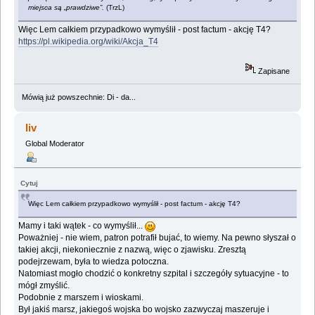
miejsca są „prawdziwe”.
(TrzL)
Więc Lem całkiem przypadkowo wymyślił - post factum - akcję T4?
https://pl.wikipedia.org/wiki/Akcja_T4
Zapisane
Mówią już powszechnie: Di - da...
liv
Global Moderator
Cytuj
Więc Lem całkiem przypadkowo wymyślił - post factum - akcję T4?
Mamy i taki wątek - co wymyślił...
Poważniej - nie wiem, patron potrafił bujać, to wiemy. Na pewno słyszał o
takiej akcji, niekoniecznie z nazwą, więc o zjawisku. Zresztą
podejrzewam, była to wiedza potoczna.
Natomiast mogło chodzić o konkretny szpital i szczegóły sytuacyjne - to
mógł zmyślić.
Podobnie z marszem i wioskami.
Był jakiś marsz, jakiegoś wojska bo wojsko zazwyczaj maszeruje i