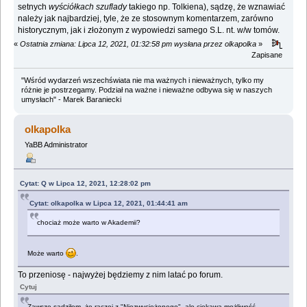
setnych
wyściółkach szuflady
takiego np. Tolkiena), sądzę, że wznawiać
należy jak najbardziej, tyle, że ze stosownym komentarzem, zarówno
historycznym, jak i złożonym z wypowiedzi samego S.L. nt. w/w tomów.
«
Ostatnia zmiana: Lipca 12, 2021, 01:32:58 pm wysłana przez olkapolka
»
Zapisane
"Wśród wydarzeń wszechświata nie ma ważnych i nieważnych, tylko my
różnie je postrzegamy. Podział na ważne i nieważne odbywa się w naszych
umysłach" - Marek Baraniecki
olkapolka
YaBB Administrator
Cytat: Q w Lipca 12, 2021, 12:28:02 pm
Cytat: olkapolka w Lipca 12, 2021, 01:44:41 am
chociaż może warto w Akademii?
Może warto
.
To przeniosę - najwyżej będziemy z nim latać po forum.
Cytuj
Zawsze sądziłem, że raczej z "Niezwyciężonego", ale ciekawa możliwość...