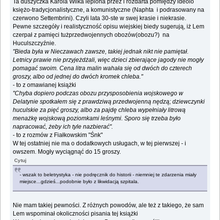
Ta duszyczka Karola Wilka lepiona przez i rozdarta pomiędzy ideolo
księżo-tradycjonalistyczne, a komunistyczne (Naphta i podrasowany na
czerwono Settembrini). Czyli lata 30-ste w swej krasie i niekrasie.
Pewne szczegóły i realistyczność opisu wiejskiej biedy sugerują, iż Lem
czerpał z pamięci tużprzedwojennych obozów(obozu?) na
Huculszczyźnie.
"Bieda była w Nieczawach zawsze, takiej jednak nikt nie pamiętał.
Letnicy prawie nie przyjeżdżali, więc dzieci zbierające jagody nie mogły
pomagać swoim. Cena litra malin wahała się od dwóch do czterech
groszy, albo od jednej do dwóch kromek chleba."
- to z omawianej książki
"Chyba dopiero podczas obozu przysposobienia wojskowego w
Delatynie spotkałem się z prawdziwą przedwojenną nędzą; dziewczynki
huculskie za pięć groszy, albo za pajdę chleba wypełniały litrową
menażkę wojskową poziomkami leśnymi. Sporo się trzeba było
napracować, żeby ich tyle nazbierać".
- to z rozmów z Fiałkowskim "Śnk"
W tej ostatniej nie ma o dodatkowych usługach, w tej pierwszej - i
owszem. Mogły wyciągnąć do 15 groszy.
Cytuj
- wszak to beletrystyka - nie podręcznik do historii - niemniej te zdarzenia miały
miejsce...gdzieś...podobnie było z likwidacją szpitala.
Nie mam takiej pewności. Z różnych powodów, ale też z takiego, że sam
Lem wspominał okoliczności pisania tej książki