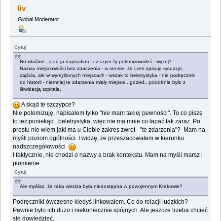
liv
Global Moderator
Cytuj
No właśnie...a co ja napisałam - i z czym Ty polemizowałeś - wyżej?
Nazwa miejscowości bez znaczenia - w sensie, że Lem opisuje sytuacje,
zajścia, ale w wymyślonych miejscach - wszak to beletrystyka - nie podręcznik
do historii - niemniej te zdarzenia miały miejsce...gdzieś...podobnie było z
likwidacją szpitala.
A skąd te szczypce?
Nie polemizuję, napisałem tylko "nie mam takiej pewności". To co piszę
to też poniekąd...beletrystyka, więc nie ma mnie co łapać tak zaraz. Po
prostu nie wiem jaki ma u Ciebie zakres zwrot - "te zdarzenia"? Mam na
myśli poziom ogólności. I widzę, że przeszacowałem w kierunku
nadszczegółowości
I faktycznie, nie chodzi o nazwy a brak kontekstu. Mam na myśli marsz i
płomienie.
Cytuj
Ale myślisz, że taka wiedza była niedostępna w powojennym Krakowie?
Podręczniki ówczesne kiedyś linkowałem. Co do relacji ludzkich?
Pewnie było ich dużo i niekoniecznie spójnych. Ale jeszcze trzeba chcieć
się dowiedzieć.