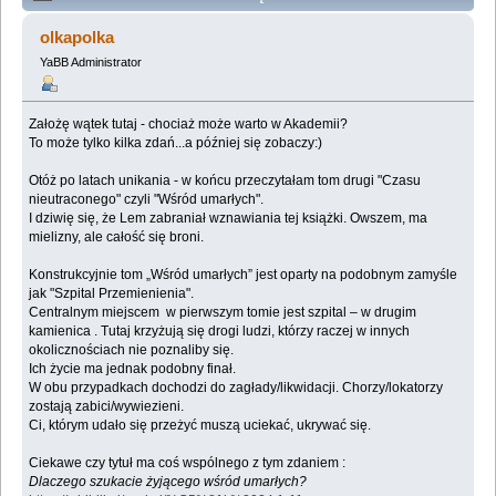
Lemologiczna [Czas nieutracony: Wśród umarłych]
olkapolka
(Przeczytany 270375 razy)
YaBB Administrator
Założę wątek tutaj - chociaż może warto w Akademii?
To może tylko kilka zdań...a później się zobaczy:)
Otóż po latach unikania - w końcu przeczytałam tom drugi "Czasu
nieutraconego" czyli "Wśród umarłych".
I dziwię się, że Lem zabraniał wznawiania tej książki. Owszem, ma
mielizny, ale całość się broni.
Konstrukcyjnie tom „Wśród umarłych” jest oparty na podobnym zamyśle
jak "Szpital Przemienienia".
Centralnym miejscem w pierwszym tomie jest szpital – w drugim
kamienica . Tutaj krzyżują się drogi ludzi, którzy raczej w innych
okolicznościach nie poznaliby się.
Ich życie ma jednak podobny finał.
W obu przypadkach dochodzi do zagłady/likwidacji. Chorzy/lokatorzy
zostają zabici/wywiezieni.
Ci, którym udało się przeżyć muszą uciekać, ukrywać się.
Ciekawe czy tytuł ma coś wspólnego z tym zdaniem :
Dlaczego szukacie żyjącego wśród umarłych?