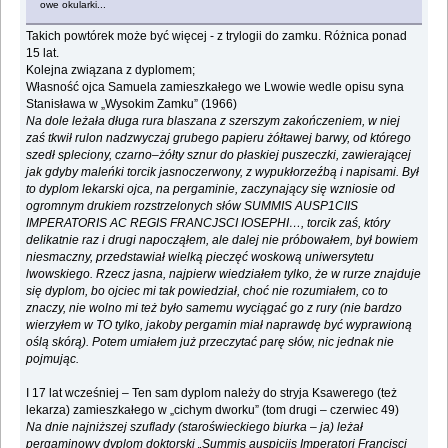
owe okularki...
Takich powtórek może być więcej - z trylogii do zamku. Różnica ponad
15 lat.
Kolejna związana z dyplomem;
Własność ojca Samuela zamieszkałego we Lwowie wedle opisu syna
Stanisława w „Wysokim Zamku” (1966)
Na dole leżała długa rura blaszana z szerszym zakończeniem, w niej
zaś tkwił rulon nadzwyczaj grubego papieru żółtawej barwy, od którego
szedł spleciony, czarno–żółty sznur do płaskiej puszeczki, zawierającej
jak gdyby maleńki torcik jasnoczerwony, z wypukłorzeźbą i napisami. Był
to dyplom lekarski ojca, na pergaminie, zaczynający się wzniosie od
ogromnym drukiem rozstrzelonych słów SUMMIS AUSP1CIIS
IMPERATORIS AC REGIS FRANCJSCI IOSEPHI…, torcik zaś, który
delikatnie raz i drugi napocząłem, ale dalej nie próbowałem, był bowiem
niesmaczny, przedstawiał wielką pieczęć woskową uniwersytetu
lwowskiego. Rzecz jasna, najpierw wiedziałem tylko, że w rurze znajduje
się dyplom, bo ojciec mi tak powiedział, choć nie rozumiałem, co to
znaczy, nie wolno mi też było samemu wyciągać go z rury (nie bardzo
wierzyłem w TO tylko, jakoby pergamin miał naprawdę być wyprawioną
oślą skórą). Potem umiałem już przeczytać parę słów, nic jednak nie
pojmując.
I 17 lat wcześniej – Ten sam dyplom należy do stryja Ksawerego (też
lekarza) zamieszkałego w „cichym dworku” (tom drugi – czerwiec 49)
Na dnie najniższej szuflady (staroświeckiego biurka – ja) leżał
pergaminowy dyplom doktorski „Summis auspiciis Imperatori Francisci