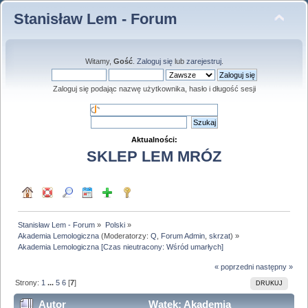
Stanisław Lem - Forum
Witamy,
Gość
.
Zaloguj się
lub
zarejestruj
.
Zaloguj się podając nazwę użytkownika, hasło i długość sesji
Aktualności:
SKLEP LEM MRÓZ
Stanisław Lem - Forum
»
Polski
»
Akademia Lemologiczna
(Moderatorzy:
Q
,
Forum Admin
,
skrzat
) »
Akademia Lemologiczna [Czas nieutracony: Wśród umarłych]
« poprzedni
następny »
Strony:
1
...
5
6
[
7
]
DRUKUJ
Autor
Wątek: Akademia