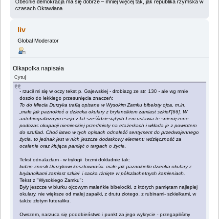
Obecnie demokracja ma się dobrze – mniej więcej tak, jak republika rzymska w
czasach Oktawiana
liv
Global Moderator
Olkapolka napisała
Cytuj
- rzucił mi się w oczy tekst p. Gajewskiej - drobiazg ze str. 130 - ale wg mnie
doszło do lekkiego przesunięcia znaczeń:
To do Miecia Durzyka trafią opisane w Wysokim Zamku bibeloty ojca, m.in.
„małe jak paznokieć u dziecka okulary z brylancikiem zamiast szkieł”[66]. W
autobiograficznym eseju z lat sześćdziesiątych Lem ustawia te spieniężone
podczas okupacji niemieckiej przedmioty na etażerkach i wkłada je z powrotem
do szuflad. Choć łatwo w tych opisach odnaleźć sentyment do przedwojennego
życia, to jednak jest w nich jeszcze dodatkowy element: wdzięczność za
ocalenie oraz kłująca pamięć o targach o życie.
Tekst odnalazłam - w trylogii brzmi dokładnie tak:
ludzie znosili Durzykowi kosztowności: małe jak paznokietki dziecka okulary z
brylancikami zamiast szkieł i cacka rżnięte w półszlachetnych kamieniach.
Tekst z "Wysokiego Zamku":
Były jeszcze w biurku ojcowym maleńkie bibelociki, z których pamiętam najlepiej
okulary, nie większe od małej zapałki, z drutu złotego, z rubinami- szkiełkami, w
także złotym futeraliku.
Owszem, narzuca się podobieństwo i punkt za jego wykrycie - przegapiliśmy