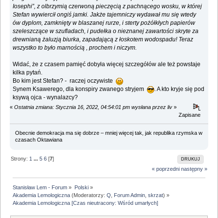
Iosephi”, z olbrzymią czerwoną pieczęcią z pachnącego wosku, w której
Stefan wywiercił ongiś jamki. Jakże tajemniczy wydawał mu się wtedy
ów dyplom, zamknięty w blaszanej rurze, i sterty pożółkłych papierów
szeleszczące w szufladach, i pudełka o nieznanej zawartości skryte za
drewnianą żaluzją biurka, zapadającą z łoskotem wodospadu! Teraz
wszystko to było marnością , prochem i niczym.
Widać, że z czasem pamięć dobyła więcej szczegółów ale też powstaje
kilka pytań.
Bo kim jest Stefan? - raczej oczywiste
Synem Ksawerego, dla konspiry zwanego stryjem
. A kto kryje się pod
ksywą ojca - wynalazcy?
«
Ostatnia zmiana: Stycznia 16, 2022, 04:54:01 pm wysłana przez liv
»
Zapisane
Obecnie demokracja ma się dobrze – mniej więcej tak, jak republika rzymska w
czasach Oktawiana
Strony:
1
...
5
6
[
7
]
DRUKUJ
« poprzedni
następny »
Stanisław Lem - Forum
»
Polski
»
Akademia Lemologiczna
(Moderatorzy:
Q
,
Forum Admin
,
skrzat
) »
Akademia Lemologiczna [Czas nieutracony: Wśród umarłych]