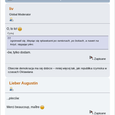
Lemologiczna [Czas nieutracony: Wśród umarłych]
liv
(Przeczytany 269902 razy)
Global Moderator
O, to to!
Cytuj
ogrzewali się, klepiąc się rękawicami po ramionach, po bokach, a nawet na
krzyż, sięgając plec.
-ów, tylko dodam.
Zapisane
Obecnie demokracja ma się dobrze – mniej więcej tak, jak republika rzymska w
czasach Oktawiana
Lieber Augustin
...pleców.
Merci beaucoup, maître
Zapisane