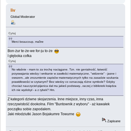
liv
Global Moderator
Cytuj
Merci beaucoup, maître
Bon-żur te-że-we for-ju to-że
I głęboka cofka
Cytuj
No właśnie - mam to za trochę naciągane. Tzn. nie genialność, łatwość
przyswajania wiedzy i wnikanie w zawiłości matematyczne, "widzenie" - jasne i
owszem...ale zrozumienie zapisów matematycznych tylko na zasadzie szukania
prawidłowości w czytanym? Bez wiedzy co oznaczają różne symbole? Gdyby
chociaż nauczyciel-pijanica dał mu jakieś podstawy...raczej z biblioteki księdza
ich nie wydobył - a z rybek? Hm.
Z kategorii dziwne skojarzenia. Inne miejsce, inny czas, inna
rzeczywistość dookolna. Film "Buntownik z wyboru" - aż kawałek
początku sobie zapodałem.
Jaki młodziutki Jason Bojakumre Towurne
Zapisane