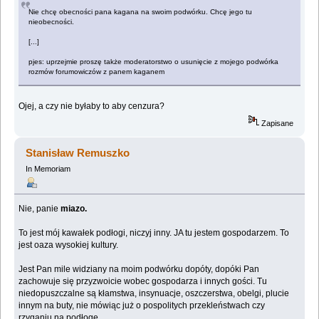
Nie chcę obecności pana kagana na swoim podwórku. Chcę jego tu
nieobecności.
[...]
pjes: uprzejmie proszę także moderatorstwo o usunięcie z mojego podwórka
rozmów forumowiczów z panem kaganem
Ojej, a czy nie byłaby to aby cenzura?
Zapisane
Stanisław Remuszko
In Memoriam
Nie, panie
miazo.
To jest mój kawałek podłogi, niczyj inny. JA tu jestem gospodarzem. To
jest oaza wysokiej kultury.
Jest Pan mile widziany na moim podwórku dopóty, dopóki Pan
zachowuje się przyzwoicie wobec gospodarza i innych gości. Tu
niedopuszczalne są kłamstwa, insynuacje, oszczerstwa, obelgi, plucie
innym na buty, nie mówiąc już o pospolitych przekleństwach czy
rzyganiu na podłogę.