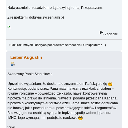
Najwyraźniej przesadziłem z tą aluzyjną ironią. Przepraszam.
Z respektem i dobrymi życzeniami :-)
R.
Zapisane
Ludzi rozumnych i dobrych pozdrawiam serdecznie i z respektem : - )
Lieber Augustin
Szanowny Panie Stanisławie,
Uprzejmie wyjaśniam, że doskonale zrozumiałem Pańską aluzję
Kontynuując podany przez Pana matematyczny przykład, chciałem –
równie ironicznie – powiedzieć, że każda, nawet kontrowersyjna
hipoteza ma prawo do istnienia. Nawet ta, podana przez pana Kagana,
hipoteza o kolektywnym autorstwie dzieł Lema, może zostać odrzucona
nie inaczej jak z powodu braku potwierdzających faktów i argumentów.
Bez względu na osobistą sympatię bądź antypatię wobec jej autora.
IMHO, tego wymaga, hm, podejście naukowe
Vale!