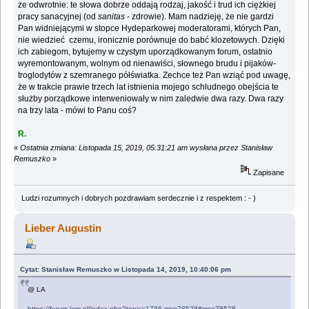
że odwrotnie: te słowa dobrze oddają rodzaj, jakość i trud ich ciężkiej
pracy sanacyjnej (od
sanitas
- zdrowie). Mam nadzieję, że nie gardzi
Pan widniejącymi w stopce Hydeparkowej moderatorami, których Pan,
nie wiedzieć czemu, ironicznie porównuje do babć klozetowych. Dzięki
ich zabiegom, bytujemy w czystym uporządkowanym forum, ostatnio
wyremontowanym, wolnym od nienawiści, słownego brudu i pijaków-
troglodytów z szemranego półświatka. Zechce też Pan wziąć pod uwagę,
że w trakcie prawie trzech lat istnienia mojego schludnego obejścia te
służby porządkowe interweniowały w nim zaledwie dwa razy. Dwa razy
na trzy lata - mówi to Panu coś?
R.
«
Ostatnia zmiana: Listopada 15, 2019, 05:31:21 am wysłana przez Stanisław
Remuszko
»
Zapisane
Ludzi rozumnych i dobrych pozdrawiam serdecznie i z respektem : - )
Lieber Augustin
Cytat: Stanisław Remuszko w Listopada 14, 2019, 10:40:06 pm
@ LA
https://forum.lem.pl/index.php?topic=1786.msg78528#msg78528