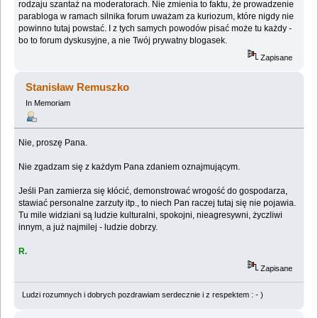
rodzaju szantaż na moderatorach. Nie zmienia to faktu, że prowadzenie
parabloga w ramach silnika forum uważam za kuriozum, które nigdy nie
powinno tutaj powstać. I z tych samych powodów pisać może tu każdy -
bo to forum dyskusyjne, a nie Twój prywatny blogasek.
Zapisane
Stanisław Remuszko
In Memoriam
Nie, proszę Pana.
Nie zgadzam się z każdym Pana zdaniem oznajmującym.
Jeśli Pan zamierza się kłócić, demonstrować wrogość do gospodarza,
stawiać personalne zarzuty itp., to niech Pan raczej tutaj się nie pojawia.
Tu mile widziani są ludzie kulturalni, spokojni, nieagresywni, życzliwi
innym, a już najmilej - ludzie dobrzy.
R.
Zapisane
Ludzi rozumnych i dobrych pozdrawiam serdecznie i z respektem : - )