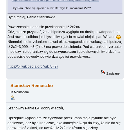
Czy Pan chce się spierać o rezultat wyniku mnożenia 2x2?
Bynajmniej, Panie Stanisławie.
Powszechnie utarło się przekonanie, iż 2x2=4.
Cóż, muszę przyznać, że ta hipoteza wygląda na dość prawdopodobną.
Jest równie solidna jak błyskotliwa, jak to mawiał niejaki pan Woland
Niemniej, moim zdaniem, nawet ekstrawagancka i rewelacyjna hipoteza,
iż 2x2=3,999...=3,(9) też ma prawo do istnienia. Pod warunkiem, że autor
hipotezy nie ograniczy się do przypuszczeń i gołosłownych twierdzeń, a
poda scisłe dowody, potwierdzające jej prawdziwość.
https://pl.wikipedia.org/wiki/0,(9)
Zapisane
Stanisław Remuszko
In Memoriam
Szanowny Panie LA, dobry wieczór,
Uprzejmie wyjaśniam, że cytowane przez Pana moje pytanie nie było
dosłowne, lecz było ironiczne, jako
tionkaja aliuzja
do tezy, że nie da się
porozumieć z kimś, kto uważa, iż 2x2 nie równa się cztery.