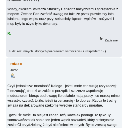
Wtedy, owszem, wkracza Straszny Cenzor z nożyczkami i sprzątaczka z
mopem. Zechce Pan zwrócić uwagę na fakt, że przez prawie trzy lata
istnienia tego wątku oraz przy setkach/tysiącach wpisów - nożyczki i
mop były tu użyte tylko dwa razy.
R.
Zapisane
Ludzi rozumnych i dobrych pozdrawiam serdecznie i z respektem : - )
miazo
Juror
Czyli jednak tzw. moralność Kalego - jeżeli mnie cenzurują (czy raczej:
"cenzurują", chodzi wszakże o porządki i szczerze współczuję
moderatorom biorąc pod uwagę ile ostatnio mają pracy i co muszą mimo
wszystko czytać), to źle; jeżeli ja cenzuruję - to dobrze. Rzuca to trochę
światła na deklarowane rzekome wysokie standardy moralne.
I gwoli ścisłości: to nie jest żaden Twój kawałek podłogi. To tylko Ty
samozwańczo tak sobie ten jeden wątek nazwałeś, który historycznie
został Ci przydzielony, żebyś nie śmiecił w innych. Był to zresztą swego