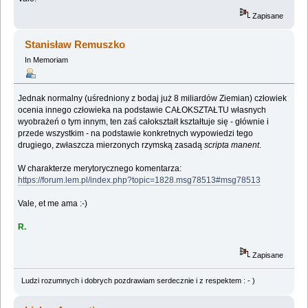
Zapisane
Stanisław Remuszko
In Memoriam
Jednak normalny (uśredniony z bodaj już 8 miliardów Ziemian) człowiek
ocenia innego człowieka na podstawie CAŁOKSZTAŁTU własnych
wyobrażeń o tym innym, ten zaś całokształt kształtuje się - głównie i
przede wszystkim - na podstawie konkretnych wypowiedzi tego
drugiego, zwłaszcza mierzonych rzymską zasadą
scripta manent
.
W charakterze merytorycznego komentarza:
https://forum.lem.pl/index.php?topic=1828.msg78513#msg78513
Vale, et me ama :-)
R.
Zapisane
Ludzi rozumnych i dobrych pozdrawiam serdecznie i z respektem : - )