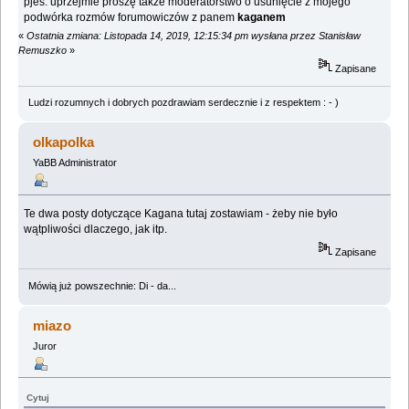
pjes: uprzejmie proszę także moderatorstwo o usunięcie z mojego
podwórka rozmów forumowiczów z panem
kaganem
«
Ostatnia zmiana: Listopada 14, 2019, 12:15:34 pm wysłana przez Stanisław
Remuszko
»
Zapisane
Ludzi rozumnych i dobrych pozdrawiam serdecznie i z respektem : - )
olkapolka
YaBB Administrator
Te dwa posty dotyczące Kagana tutaj zostawiam - żeby nie było
wątpliwości dlaczego, jak itp.
Zapisane
Mówią już powszechnie: Di - da...
miazo
Juror
Cytuj