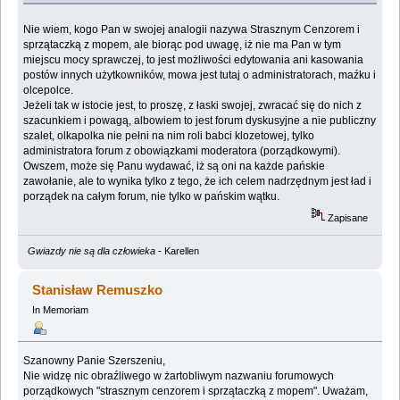
Nie wiem, kogo Pan w swojej analogii nazywa Strasznym Cenzorem i
sprzątaczką z mopem, ale biorąc pod uwagę, iż nie ma Pan w tym
miejscu mocy sprawczej, to jest możliwości edytowania ani kasowania
postów innych użytkowników, mowa jest tutaj o administratorach, maźku i
olcepolce.
Jeżeli tak w istocie jest, to proszę, z łaski swojej, zwracać się do nich z
szacunkiem i powagą, albowiem to jest forum dyskusyjne a nie publiczny
szalet, olkapolka nie pełni na nim roli babci klozetowej, tylko
administratora forum z obowiązkami moderatora (porządkowymi).
Owszem, może się Panu wydawać, iż są oni na każde pańskie
zawołanie, ale to wynika tylko z tego, że ich celem nadrzędnym jest ład i
porządek na całym forum, nie tylko w pańskim wątku.
Zapisane
Gwiazdy nie są dla człowieka
- Karellen
Stanisław Remuszko
In Memoriam
Szanowny Panie Szerszeniu,
Nie widzę nic obraźliwego w żartobliwym nazwaniu forumowych
porządkowych "strasznym cenzorem i sprzątaczką z mopem". Uważam,