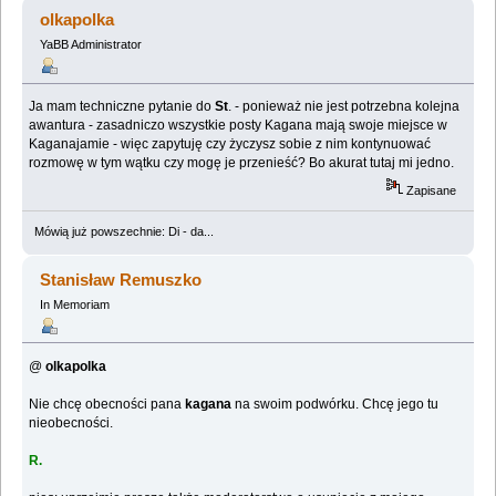
(Przeczytany 2516455 razy)
olkapolka
YaBB Administrator
Ja mam techniczne pytanie do
St
. - ponieważ nie jest potrzebna kolejna
awantura - zasadniczo wszystkie posty Kagana mają swoje miejsce w
Kaganajamie - więc zapytuję czy życzysz sobie z nim kontynuować
rozmowę w tym wątku czy mogę je przenieść? Bo akurat tutaj mi jedno.
Zapisane
Mówią już powszechnie: Di - da...
Stanisław Remuszko
In Memoriam
@
olkapolka
Nie chcę obecności pana
kagana
na swoim podwórku. Chcę jego tu
nieobecności.
R.