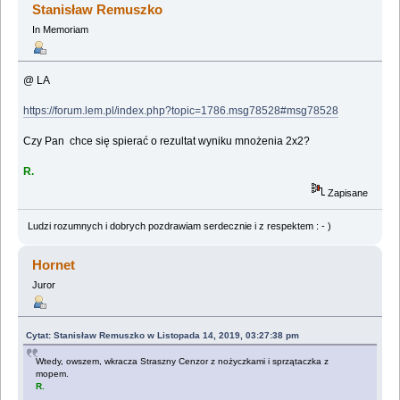
Stanisław Remuszko
In Memoriam
@ LA
https://forum.lem.pl/index.php?topic=1786.msg78528#msg78528
Czy Pan chce się spierać o rezultat wyniku mnożenia 2x2?
R.
Zapisane
Ludzi rozumnych i dobrych pozdrawiam serdecznie i z respektem : - )
Hornet
Juror
Cytat: Stanisław Remuszko w Listopada 14, 2019, 03:27:38 pm
Wtedy, owszem, wkracza Straszny Cenzor z nożyczkami i sprzątaczka z
mopem.
R.