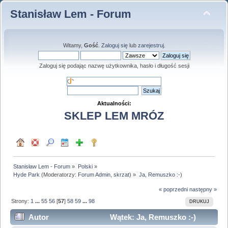
Stanisław Lem - Forum
Witamy,
Gość
.
Zaloguj się
lub
zarejestruj
.
Zaloguj się podając nazwę użytkownika, hasło i długość sesji
Aktualności:
SKLEP LEM MRÓZ
Stanisław Lem - Forum
»
Polski
»
Hyde Park
(Moderatorzy:
Forum Admin
,
skrzat
) »
Ja, Remuszko :-)
« poprzedni
następny »
Strony:
1
...
55
56
[
57
]
58
59
...
98
DRUKUJ
Autor
Wątek: Ja, Remuszko :-)