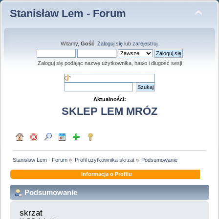
Stanisław Lem - Forum
Witamy,
Gość
.
Zaloguj się
lub
zarejestruj
.
Zaloguj się podając nazwę użytkownika, hasło i długość sesji
Aktualności:
SKLEP LEM MRÓZ
Stanisław Lem - Forum
»
Profil użytkownika skrzat
»
Podsumowanie
Informacja o Profilu
Podsumowanie
skrzat 