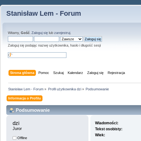
Stanisław Lem - Forum
Witamy,
Gość
.
Zaloguj się
lub
zarejestruj
.
Zaloguj się podając nazwę użytkownika, hasło i długość sesji
Strona główna
Pomoc
Szukaj
Kalendarz
Zaloguj się
Rejestracja
Stanisław Lem - Forum
»
Profil użytkownika dzi
»
Podsumowanie
Informacja o Profilu
Podsumowanie
dzi 
Wiadomości:
Juror
Tekst osobisty:
Wiek:
Offline