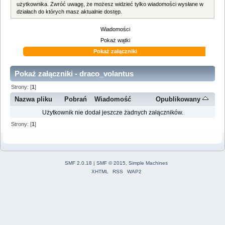
użytkownika. Zwróć uwagę, że możesz widzieć tylko wiadomości wysłane w
działach do których masz aktualnie dostęp.
Wiadomości
Pokaż wątki
Pokaż załączniki
Pokaż załączniki - draco_volantus
Strony: [
1
]
Nazwa pliku
Pobrań
Wiadomość
Opublikowany
Użytkownik nie dodał jeszcze żadnych załączników.
Strony: [
1
]
SMF 2.0.18
|
SMF © 2015
,
Simple Machines
XHTML
RSS
WAP2