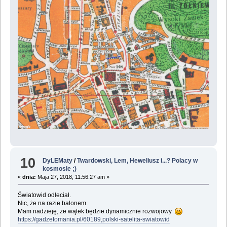
10
DyLEMaty
/
Twardowski, Lem, Heweliusz i...? Polacy w
kosmosie ;)
«
dnia:
Maja 27, 2018, 11:56:27 am »
Światowid odleciał.
Nic, że na razie balonem.
Mam nadzieję, że wątek będzie dynamicznie rozwojowy
https://gadzetomania.pl/60189,polski-satelita-swiatowid