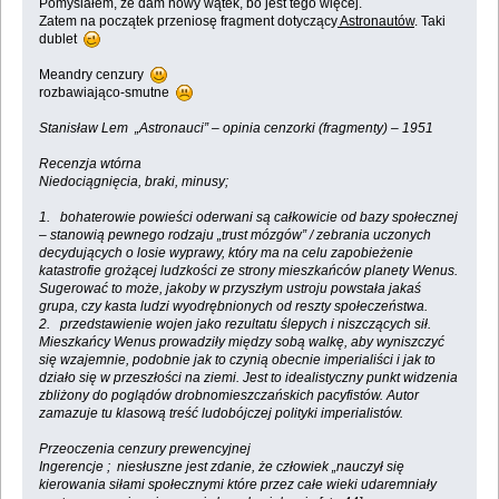
Pomyślałem, że dam nowy wątek, bo jest tego więcej.
Zatem na początek przeniosę fragment dotyczący
Astronautów
. Taki
dublet
Meandry cenzury
rozbawiająco-smutne
Stanisław Lem „Astronauci” – opinia cenzorki (fragmenty) – 1951
Recenzja wtórna
Niedociągnięcia, braki, minusy;
1. bohaterowie powieści oderwani są całkowicie od bazy społecznej
– stanowią pewnego rodzaju „trust mózgów” / zebrania uczonych
decydujących o losie wyprawy, który ma na celu zapobieżenie
katastrofie grożącej ludzkości ze strony mieszkańców planety Wenus.
Sugerować to może, jakoby w przyszłym ustroju powstała jakaś
grupa, czy kasta ludzi wyodrębnionych od reszty społeczeństwa.
2. przedstawienie wojen jako rezultatu ślepych i niszczących sił.
Mieszkańcy Wenus prowadziły między sobą walkę, aby wyniszczyć
się wzajemnie, podobnie jak to czynią obecnie imperialiści i jak to
działo się w przeszłości na ziemi. Jest to idealistyczny punkt widzenia
zbliżony do poglądów drobnomieszczańskich pacyfistów. Autor
zamazuje tu klasową treść ludobójczej polityki imperialistów.
Przeoczenia cenzury prewencyjnej
Ingerencje ; niesłuszne jest zdanie, że człowiek „nauczył się
kierowania siłami społecznymi które przez całe wieki udaremniały