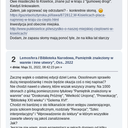
Owe miasteczko to Kisielice, znane już w kraju z "gumowej drogi".
Kiedyś linkowałem.
Zatem, jak ogrzewać się odrzutami? - konkretnie słomą.
https://gazetaolsztynska.pl/ilawa/872812,W-Kisielicach-placa-
najmniej-w-kraju-za-cieplo.html
Inwestycja jest obecnie miejska.
http://www.pukkisielice.pl/wszystko-o-naszej-miejskiej-cieplowni-w-
kisielicach/
Dodam, że zapasu słomy mają ponoć tyle, że na kilka lat starczy
2
Lemosfera
/
Biblioteka Narodowa, Pamiętnik znaleziony w
wannie i inne utwory", Oss.. 2022
«
dnia:
Maja 31, 2022, 08:42:23 pm »
Zacznę wątek o ostatniej edycji dzieł Lema. Ossolineum sprawiło
dużą niespodziankę i może będzie okazja coś o niej napisać?
Nie chodzi nawet o utwory, które wszak wszyscy znamy. Na 1000
stronach z górką pomieszczono tytułowy "Pamiętnik znaleziony w
wannie" oraz "Doskonałą Próżnię", "Wielkość Urojoną", "Prowokację",
"Bibliotekę XXI wieku" i "Golema XVI".
Chodzi mi bardziej o sto kilkanaście stron wstępu zawierającego,
poza szkicem biograficznym, rozdziały "Recepcja"; "Szkic
interpretacyjny" i "Wprowadzenie do lektury" w którym wszystkie
zawarte utwory są jakoś zanalizowane.
Jak?
Jeszcze nie wiem, mam egzemplarz w rękach dopiero od kilku