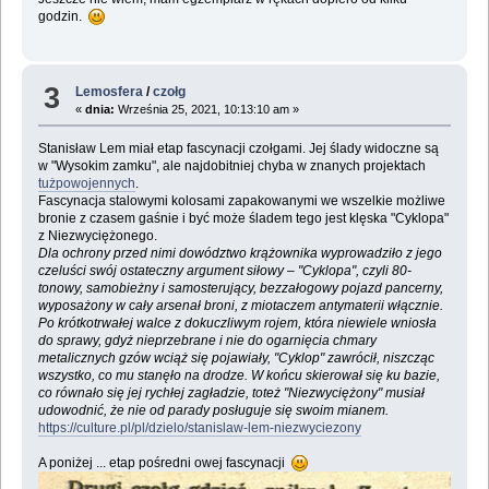
godzin.
3
Lemosfera
/
czołg
«
dnia:
Września 25, 2021, 10:13:10 am »
Stanisław Lem miał etap fascynacji czołgami. Jej ślady widoczne są
w "Wysokim zamku", ale najdobitniej chyba w znanych projektach
tużpowojennych
.
Fascynacja stalowymi kolosami zapakowanymi we wszelkie możliwe
bronie z czasem gaśnie i być może śladem tego jest klęska "Cyklopa"
z Niezwyciężonego.
Dla ochrony przed nimi dowództwo krążownika wyprowadziło z jego
czeluści swój ostateczny argument siłowy – "Cyklopa", czyli 80-
tonowy, samobieżny i samosterujący, bezzałogowy pojazd pancerny,
wyposażony w cały arsenał broni, z miotaczem antymaterii włącznie.
Po krótkotrwałej walce z dokuczliwym rojem, która niewiele wniosła
do sprawy, gdyż nieprzebrane i nie do ogarnięcia chmary
metalicznych gzów wciąż się pojawiały, "Cyklop" zawrócił, niszcząc
wszystko, co mu stanęło na drodze. W końcu skierował się ku bazie,
co równało się jej rychłej zagładzie, toteż "Niezwyciężony" musiał
udowodnić, że nie od parady posługuje się swoim mianem.
https://culture.pl/pl/dzielo/stanislaw-lem-niezwyciezony
A poniżej ... etap pośredni owej fascynacji