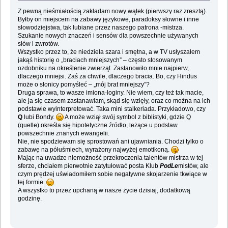
Z pewną nieśmiałością zakładam nowy wątek (pierwszy raz zresztą).
Byłby on miejscem na zabawy językowe, paradoksy słowne i inne
słowodziejstwa, tak lubiane przez naszego patrona -mistrza.
Szukanie nowych znaczeń i sensów dla powszechnie używanych
słów i zwrotów.
Wszystko przez to, że niedziela szara i smętna, a w TV usłyszałem
jakąś historię o „braciach mniejszych” – często stosowanym
ozdobniku na określenie zwierząt. Zastanowiło mnie najpierw,
dlaczego mniejsi. Zaś za chwile, dlaczego bracia. Bo, czy Hindus
może o słonicy pomyśleć – „mój brat mniejszy”?
Druga sprawa, to wasze imiona-loginy. Nie wiem, czy też tak macie,
ale ja się czasem zastanawiam, skąd się wzięły, oraz co można na ich
podstawie wyinterpretować. Taka mini stalkeriada. Przykładowo, czy
Q
lubi Bondy.
A może wziął swój symbol z biblistyki, gdzie Q
(quelle) określa się hipotetyczne źródło, leżące u podstaw
powszechnie znanych ewangelii.
Nie, nie spodziewam się sprostowań ani ujawniania. Chodzi tylko o
zabawę na półuśmiech, wyrażony najwyżej emotikoną.
Mając na uwadze niemożność przekroczenia talentów mistrza w tej
sferze, chciałem pierwotnie zatytułować posta Klub
PodLe
mistów, ale
czym prędzej uświadomiłem sobie negatywne skojarzenie tkwiące w
tej formie.
A wszystko to przez upchaną w nasze życie dzisiaj, dodatkową
godzinę.