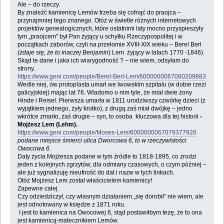
Ale – do rzeczy.
By znaleźć kamienicę Lemów trzeba się cofnąć do praojca –
przynajmniej tego znanego. Otóż w świetle różnych internetowych
projektów genealogicznych, które ostatnimi laty mocno przyspieszyły
tym „praojcem” był Pan żyjący u schyłku Rzeczypospolitej i w
początkach zaborów, czyli na przełomie XVIII-XIX wieku – Berel Berl
(zdaje się, że to inaczej Benjamin
) Lem żyjący w latach 1770 -1846).
Skąd te dane i jaka ich wiarygodność ? – nie wiem, odsyłam do
strony.
https://www.geni.com/people/Berel-Berl-Lem/6000000067080209883
Wedle niej, ów protoplasta umarł we lwowskim szpitalu (w dobie rzezi
galicyjskiej) mając lat 76. Wiadomo o nim tyle, że miał dwie żony
Hinde i Reisel. Pierwsza umarła w 1811 urodziwszy czwórkę dzieci (z
wyjątkiem jednego, żyły krotko), z drugą zaś miał dwójkę – jedno
wkrótce zmarło, zaś drugie – syn, to osoba kluczowa dla tej historii
-
Mojżesz Lem (Lehm).
https://www.geni.com/people/Moses-Lem/6000000067079377926
podane miejsce śmierci ulica Dworcowa 6, to w rzeczywistości
Owocowa 6.
Daty życia Mojżesza podane w tym źródle to 1818-1895, co zrodzi
jeden z kolejnych zgrzytów, dla odmiany czasowych, o czym później –
ale już sygnalizuję nieufność do dat i nazw w tych linkach.
Otóż Mojżesz Lem został właścicielem kamienicy!
Zapewne całej.
Czy odziedziczył, czy własnym działaniem „się dorobił” nie wiem, ale
jest odnotowany w księdze z 1871 roku.
I jest to kamienica na Owocowej 6, stąd postawiłbym tezę, że to ona
jest kamienicą-matecznikiem Lemów.