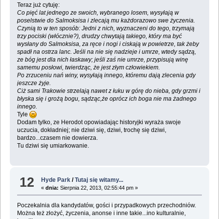
Teraz już cytuję:
Co pięć lat jednego ze swoich, wybranego losem, wysyłają w
poselstwie do Salmoksisa i zlecają mu każdorazowo swe życzenia.
Czynią to w ten sposób: Jedni z nich, wyznaczeni do tego, trzymają
trzy pociski (włócznie?), drudzy chwytają takiego, który ma być
wysłany do Salmoksisa, za ręce i nogi i ciskają w powietrze, tak żeby
spadł na ostrza lanc. Jeśli na nie się nadzieje i umrze, wtedy sądzą,
ze bóg jest dla nich łaskawy; jeśli zaś nie umrze, przypisują winę
samemu posłowi, twierdząc, że jest złym człowiekiem.
Po zrzuceniu nań winy, wysyłają innego, któremu dają zlecenia gdy
jeszcze żyje.
Ciż sami Trakowie strzelają nawet z łuku w górę do nieba, gdy grzmi i
błyska się i grożą bogu, sądząc,że oprócz ich boga nie ma żadnego
innego.
Tyle
Dodam tylko, ze Herodot opowiadając historyjki wyraża swoje
uczucia, dokładniej; nie dziwi się, dziwi, trochę się dziwi,
bardzo...czasem nie dowierza.
Tu dziwi się umiarkowanie.
12
Hyde Park
/
Tutaj się witamy...
«
dnia:
Sierpnia 22, 2013, 02:55:44 pm »
Poczekalnia dla kandydatów, gości i przypadkowych przechodniów.
Można też złożyć, życzenia, anonse i inne takie...ino kulturalnie,