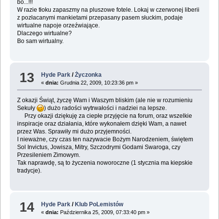
bo...!!!
W razie tłoku zapaszmy na pluszowe fotele. Lokaj w czerwonej liberii
z pozłacanymi mankietami przepasany pasem słuckim, podaje
wirtualne napoje orzeźwiające.
Dlaczego wirtualne?
Bo sam wirtualny.
13
Hyde Park
/
Życzonka
«
dnia:
Grudnia 22, 2009, 10:23:36 pm »
Z okazji Świąt, życzę Wam i Waszym bliskim (ale nie w rozumieniu
Sekuły
) dużo radości wytrwałości i nadziei na lepsze.
Przy okazji dziękuję za ciepłe przyjęcie na forum, oraz wszelkie
inspiracje oraz działania, które wykonałem dzięki Wam, a nawet
przez Was. Sprawiły mi dużo przyjemności.
I nieważne, czy czas ten nazywacie Bożym Narodzeniem, świętem
Sol Invictus, Jowisza, Mitry, Szczodrymi Godami Swaroga, czy
Przesileniem Zimowym.
Tak naprawdę, są to życzenia noworoczne (1 stycznia ma kiepskie
tradycje).
14
Hyde Park
/
Klub PoLemistów
«
dnia:
Października 25, 2009, 07:33:40 pm »