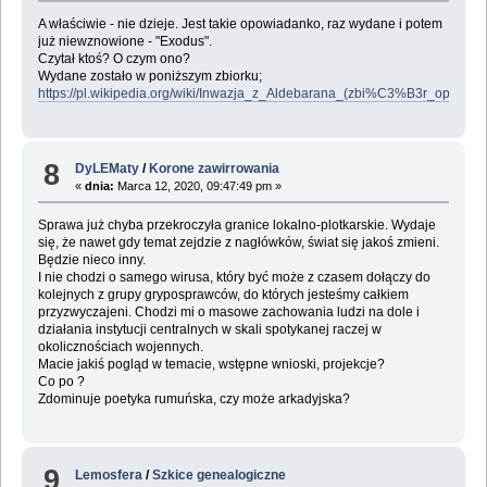
A właściwie - nie dzieje. Jest takie opowiadanko, raz wydane i potem
już niewznowione - "Exodus".
Czytał ktoś? O czym ono?
Wydane zostało w poniższym zbiorku;
https://pl.wikipedia.org/wiki/Inwazja_z_Aldebarana_(zbi%C3%B3r_opow
8
DyLEMaty
/
Korone zawirrowania
«
dnia:
Marca 12, 2020, 09:47:49 pm »
Sprawa już chyba przekroczyła granice lokalno-plotkarskie. Wydaje
się, że nawet gdy temat zejdzie z nagłówków, świat się jakoś zmieni.
Będzie nieco inny.
I nie chodzi o samego wirusa, który być może z czasem dołączy do
kolejnych z grupy gryposprawców, do których jesteśmy całkiem
przyzwyczajeni. Chodzi mi o masowe zachowania ludzi na dole i
działania instytucji centralnych w skali spotykanej raczej w
okolicznościach wojennych.
Macie jakiś pogląd w temacie, wstępne wnioski, projekcje?
Co po ?
Zdominuje poetyka rumuńska, czy może arkadyjska?
9
Lemosfera
/
Szkice genealogiczne