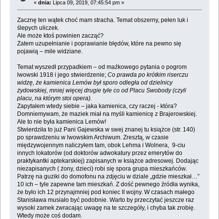
«
dnia:
Lipca 09, 2019, 07:45:54 pm »
Zacznę ten wątek choć mam stracha. Temat obszerny, pełen luk i
ślepych uliczek.
Ale może ktoś powinien zacząć?
Zatem uzupełnianie i poprawianie błędów, które na pewno się
pojawią – mile widziane.
Temat wyszedł przypadkiem – od maźkowego pytania o pogrom
lwowski 1918 i jego stwierdzenie;
Co prawda po krótkim riserczu
widzę, że kamienica Lemów był sporo odległa od dzielnicy
żydowskiej, mniej więcej drugie tyle co od Placu Swobody (czyli
placu, na którym stoi opera).
Zapytałem wtedy siebie – jaka kamienica, czy raczej - która?
Domniemywam, że maziek miał na myśli kamienicę z Brajerowskiej.
Ale to nie była kamienica Lemów!
Stwierdziła to już Pani Gajewska w swej znanej tu książce (str. 140)
po sprawdzeniu w lwowskim Archiwum. Zresztą, w czasie
międzywojennym naliczyłem tam, obok Lehma i Wolnera, 9-ciu
innych lokatorów (od doktorów adwokatury przez emerytów do
praktykantki aptekarskiej) zapisanych w książce adresowej. Dodając
niezapisanych ( żony, dzieci) robi się spora grupa mieszkańców.
Patrzę na guziki do domofonu na zdjęciu w dziale „gdzie mieszkał…”
10 ich – tyle zapewne tam mieszkań. Z dość pewnego źródła wynika,
że było ich 12 przynajmniej pod koniec II wojny. W czasach małego
Stanisława musiało być podobnie. Warto by przeczytać jeszcze raz
wysoki zamek zwracając uwagę na te szczegóły, i chyba tak zrobię.
Wtedy może coś dodam.