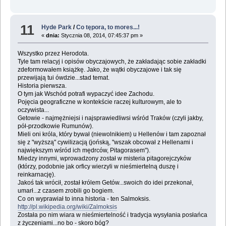
11
Hyde Park
/
Co tępora, to mores...!
«
dnia:
Stycznia 08, 2014, 07:45:37 pm »
Wszystko przez Herodota.
Tyle tam relacyj i opisów obyczajowych, że zakładając sobie zakładki
zdeformowałem książkę. Jako, że wątki obyczajowe i tak się
przewijają tui ówdzie...stad temat.
Historia pierwsza.
O tym jak Wschód potrafi wypaczyć idee Zachodu.
Pojęcia geograficzne w kontekście raczej kulturowym, ale to
oczywista...
Getowie - najmężniejsi i najsprawiedliwsi wśród Traków (czyli jakby,
pół-przodkowie Rumunów).
Mieli oni króla, który bywał (niewolnikiem) u Hellenów i tam zapoznał
się z "wyższą" cywilizacją (jońską, "wszak obcował z Hellenami i
największym wśród ich mędrców, Pitagorasem").
Miedzy innymi, wprowadzony został w misteria pitagorejczyków
(którzy, podobnie jak orficy wierzyli w nieśmiertelną duszę i
reinkarnację).
Jakoś tak wrócił, został królem Getów...swoich do idei przekonał,
umarł...z czasem zrobili go bogiem.
Co on wyprawiał to inna historia - ten Salmoksis.
http://pl.wikipedia.org/wiki/Zalmoksis
Została po nim wiara w nieśmiertelność i tradycja wysyłania posłańca
z życzeniami...no bo - skoro bóg?