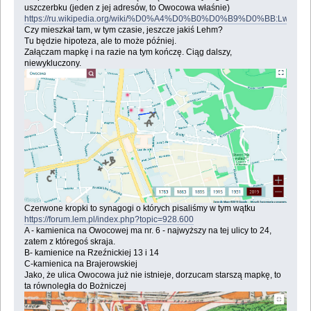
uszczerbku (jeden z jej adresów, to Owocowa właśnie)
https://ru.wikipedia.org/wiki/%D0%A4%D0%B0%D0%B9%D0%BB:Lwow,_ul
Czy mieszkał tam, w tym czasie, jeszcze jakiś Lehm?
Tu będzie hipoteza, ale to może później.
Załączam mapkę i na razie na tym kończę. Ciąg dalszy,
niewykluczony.
Czerwone kropki to synagogi o których pisaliśmy w tym wątku
https://forum.lem.pl/index.php?topic=928.600
A - kamienica na Owocowej ma nr. 6 - najwyższy na tej ulicy to 24,
zatem z któregoś skraja.
B- kamienice na Rzeźnickiej 13 i 14
C-kamienica na Brajerowskiej
Jako, że ulica Owocowa już nie istnieje, dorzucam starszą mapkę, to
ta równoległa do Bożniczej