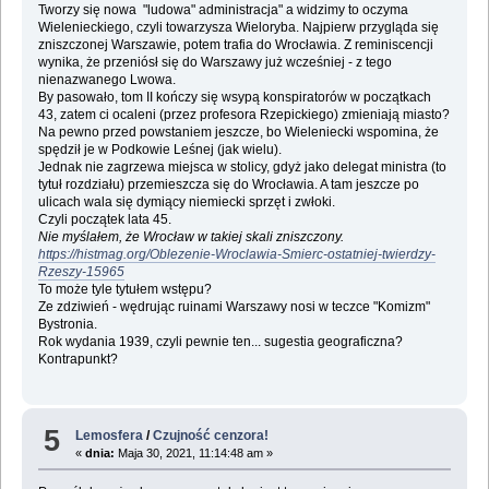
Tworzy się nowa "ludowa" administracja" a widzimy to oczyma
Wielenieckiego, czyli towarzysza Wieloryba. Najpierw przygląda się
zniszczonej Warszawie, potem trafia do Wrocławia. Z reminiscencji
wynika, że przeniósł się do Warszawy już wcześniej - z tego
nienazwanego Lwowa.
By pasowało, tom II kończy się wsypą konspiratorów w początkach
43, zatem ci ocaleni (przez profesora Rzepickiego) zmieniają miasto?
Na pewno przed powstaniem jeszcze, bo Wieleniecki wspomina, że
spędził je w Podkowie Leśnej (jak wielu).
Jednak nie zagrzewa miejsca w stolicy, gdyż jako delegat ministra (to
tytuł rozdziału) przemieszcza się do Wrocławia. A tam jeszcze po
ulicach wala się dymiący niemiecki sprzęt i zwłoki.
Czyli początek lata 45.
Nie myślałem, że Wrocław w takiej skali zniszczony.
https://histmag.org/Oblezenie-Wroclawia-Smierc-ostatniej-twierdzy-
Rzeszy-15965
To może tyle tytułem wstępu?
Ze zdziwień - wędrując ruinami Warszawy nosi w teczce "Komizm"
Bystronia.
Rok wydania 1939, czyli pewnie ten... sugestia geograficzna?
Kontrapunkt?
5
Lemosfera
/
Czujność cenzora!
«
dnia:
Maja 30, 2021, 11:14:48 am »