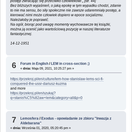
postęp zwracając się przeciwko człowiekowi „ [str. 44]
Bez bliższych wyjaśnień, o jaką epokę w tym wypadku chodzi, zdanie
to nie ma sensu, bo siły społeczne nie zawsze udaremniały postęp, a
kierować nimi może człowiek dopiero w epoce socjalizmu.
Należałoby je poprawić.
Na ogół, biorąc pod uwagę momenty wychowawcze tej książki,
można ją ocenić jako wartościową pozycję w naszej literaturze
fantastycznej.
14-12-1951
6
Forum in English
/
LEM in cross-section ;)
«
dnia:
Maja 09, 2021, 10:25:27 pm »
https://przekroj.pl/en/culture/lem-how-stanislaw-lems-sci-fi-
conquered-the-ussr-dariusz-kuzma
and more
https://przekroj.pl/en/szukaj?
q=stanis%C5%82aw+lem&category=all&p=0
7
Lemosfera
/
Exodus - opowiadanie ze zbioru "Inwazja z
Aldebarana"
«
dnia:
Września 01, 2020, 05:20:45 pm »