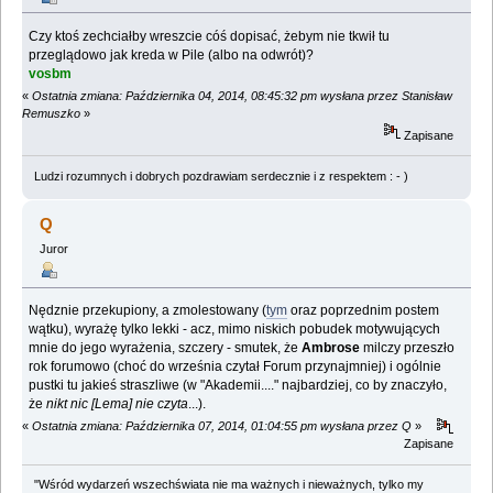
Czy ktoś zechciałby wreszcie cóś dopisać, żebym nie tkwił tu
przeglądowo jak kreda w Pile (albo na odwrót)?
vosbm
«
Ostatnia zmiana: Października 04, 2014, 08:45:32 pm wysłana przez Stanisław
Remuszko
»
Zapisane
Ludzi rozumnych i dobrych pozdrawiam serdecznie i z respektem : - )
Q
Juror
Nędznie przekupiony, a zmolestowany (
tym
oraz poprzednim postem
wątku), wyrażę tylko lekki - acz, mimo niskich pobudek motywujących
mnie do jego wyrażenia, szczery - smutek, że
Ambrose
milczy przeszło
rok forumowo (choć do września czytał Forum przynajmniej) i ogólnie
pustki tu jakieś straszliwe (w "Akademii...." najbardziej, co by znaczyło,
że
nikt nic [Lema] nie czyta
...).
«
Ostatnia zmiana: Października 07, 2014, 01:04:55 pm wysłana przez Q
»
Zapisane
"Wśród wydarzeń wszechświata nie ma ważnych i nieważnych, tylko my