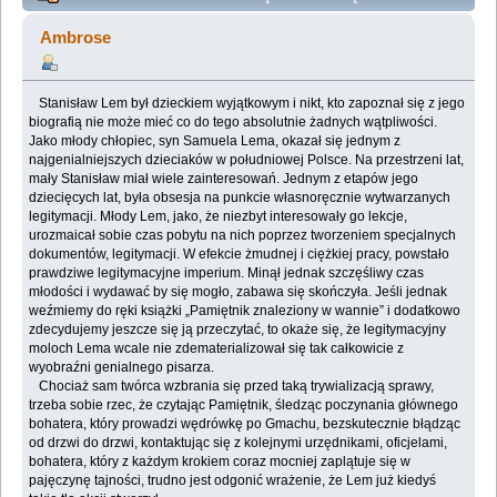
znaleziony w wannie", czyli z Gmachu życia wyjścia
Ambrose
szukanie (Przeczytany 86560 razy)
Stanisław Lem był dzieckiem wyjątkowym i nikt, kto zapoznał się z jego
biografią nie może mieć co do tego absolutnie żadnych wątpliwości.
Jako młody chłopiec, syn Samuela Lema, okazał się jednym z
najgenialniejszych dzieciaków w południowej Polsce. Na przestrzeni lat,
mały Stanisław miał wiele zainteresowań. Jednym z etapów jego
dziecięcych lat, była obsesja na punkcie własnoręcznie wytwarzanych
legitymacji. Młody Lem, jako, że niezbyt interesowały go lekcje,
urozmaicał sobie czas pobytu na nich poprzez tworzeniem specjalnych
dokumentów, legitymacji. W efekcie żmudnej i ciężkiej pracy, powstało
prawdziwe legitymacyjne imperium. Minął jednak szczęśliwy czas
młodości i wydawać by się mogło, zabawa się skończyła. Jeśli jednak
weźmiemy do ręki książki „Pamiętnik znaleziony w wannie” i dodatkowo
zdecydujemy jeszcze się ją przeczytać, to okaże się, że legitymacyjny
moloch Lema wcale nie zdematerializował się tak całkowicie z
wyobraźni genialnego pisarza.
Chociaż sam twórca wzbrania się przed taką trywializacją sprawy,
trzeba sobie rzec, że czytając Pamiętnik, śledząc poczynania głównego
bohatera, który prowadzi wędrówkę po Gmachu, bezskutecznie błądząc
od drzwi do drzwi, kontaktując się z kolejnymi urzędnikami, oficjelami,
bohatera, który z każdym krokiem coraz mocniej zaplątuje się w
pajęczynę tajności, trudno jest odgonić wrażenie, że Lem już kiedyś