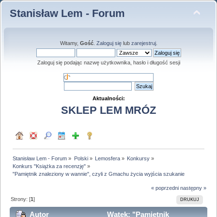
Stanisław Lem - Forum
Witamy,
Gość
.
Zaloguj się
lub
zarejestruj
.
Zaloguj się podając nazwę użytkownika, hasło i długość sesji
Aktualności:
SKLEP LEM MRÓZ
Stanisław Lem - Forum
»
Polski
»
Lemosfera
»
Konkursy
»
Konkurs "Książka za recenzję"
»
"Pamiętnik znaleziony w wannie", czyli z Gmachu życia wyjścia szukanie
« poprzedni
następny »
Strony: [
1
]
DRUKUJ
Autor
Wątek: "Pamiętnik