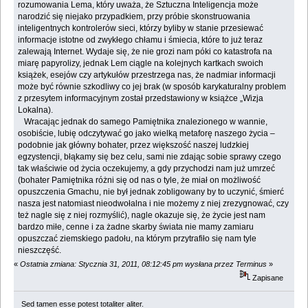
rozumowania Lema, który uważa, że Sztuczna Inteligencja może
narodzić się niejako przypadkiem, przy próbie skonstruowania
inteligentnych kontrolerów sieci, którzy byliby w stanie przesiewać
informacje istotne od zwykłego chłamu i śmiecia, które to już teraz
zalewają Internet. Wydaje się, że nie grozi nam póki co katastrofa na
miarę papyrolizy, jednak Lem ciągle na kolejnych kartkach swoich
książek, esejów czy artykułów przestrzega nas, że nadmiar informacji
może być równie szkodliwy co jej brak (w sposób karykaturalny problem
z przesytem informacyjnym został przedstawiony w książce „Wizja
Lokalna).
Wracając jednak do samego Pamiętnika znalezionego w wannie,
osobiście, lubię odczytywać go jako wielką metaforę naszego życia –
podobnie jak główny bohater, przez większość naszej ludzkiej
egzystencji, błąkamy się bez celu, sami nie zdając sobie sprawy czego
tak właściwie od życia oczekujemy, a gdy przychodzi nam już umrzeć
(bohater Pamiętnika różni się od nas o tyle, że miał on możliwość
opuszczenia Gmachu, nie był jednak zobligowany by to uczynić, śmierć
nasza jest natomiast nieodwołalna i nie możemy z niej zrezygnować, czy
też nagle się z niej rozmyślić), nagle okazuje się, że życie jest nam
bardzo miłe, cenne i za żadne skarby świata nie mamy zamiaru
opuszczać ziemskiego padołu, na którym przytrafiło się nam tyle
nieszczęść.
«
Ostatnia zmiana: Stycznia 31, 2011, 08:12:45 pm wysłana przez Terminus
»
Zapisane
Sed tamen esse potest totaliter aliter.