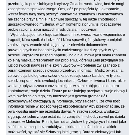
przebrnięciu przez labirynty korytarzy Gmachu wędrowiec, będzie mógł
zasnąć snem sprawiedliwego. Och, któż po przejściu tylu okropności,
wstrząśnięty taką dozą przeżyć, całkowicie szalonych i zwichrowanych
nie zechce przynajmniej na chwilę spocząć w tej oazie chłodnego i
uporządkowanego myślenia, w tym kontemplatorium, tej rozpaczliwej
próbie racjonalizacji naszych myśli, działań i poczynań.
Wychodząc jednak z tego sanktuarium trzeźwości, warto wspomnieć o
tragedii, która spotkała ludzkość i która sprawiła, że tytułowy pamiętnik
znaleziony w wannie stał się jednym z niewielu dokumentów,
pozwalających na badanie życia codziennego ludzi żyjących w tym
okresie. Papyroliza (rozpad papieru), bo o niej mowa jest moim zdaniem
kolejną maską, przebraniem dla problemu, któremu Lem przyglądał się
już od swoich najwcześniejszych utworów – problemu związanego z
ograniczeniem przepustowości przepływu informacji. Mistrz był zdania,
że ewolucja biologiczna człowieka pozostaje coraz bardziej w tyle za
spłodzoną sztucznie ewolucją techniczną. Człowiek, twórca i konstruktor
w miarę upływu czasu coraz słabiej jest w stanie objąć, a co dopiero
kontrolować, swoje dzieła. Pisarz po raz kolejny przejawia swoje obawy i
wątpliwości co do tego, czy ludzkość jest gotowa gromadzić i
przechowywać otaczającą ją informację, przy założeniu, że owa ilość
informacji rośnie w sposób wręcz ekspotencjalny. Aby przekonać się, że
owa kwestia nigdy nie przestała dawać Mistrzowi spokoju, wystarczy
sięgnąć po jedne z jego ostatnich przemyśleń – choćby nawet po dzieła
zebrane w Molochu. Roi się tam od artykułów krytykujących Internet jako
sieć bezrozumną i bezproduktywną, która nie może i nie ma takich
możliwości, by stać się Sztuczną Inteligencją. Bardzo ciekawy jest tok