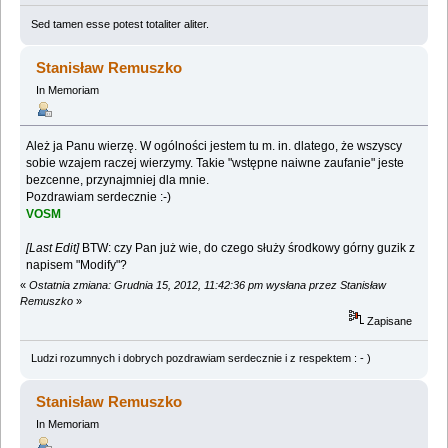
Sed tamen esse potest totaliter aliter.
Stanisław Remuszko
In Memoriam
Ależ ja Panu wierzę. W ogólności jestem tu m. in. dlatego, że wszyscy
sobie wzajem raczej wierzymy. Takie "wstępne naiwne zaufanie" jeste
bezcenne, przynajmniej dla mnie.
Pozdrawiam serdecznie :-)
VOSM
[Last Edit]
BTW: czy Pan już wie, do czego służy środkowy górny guzik z
napisem "Modify"?
«
Ostatnia zmiana: Grudnia 15, 2012, 11:42:36 pm wysłana przez Stanisław
Remuszko
»
Zapisane
Ludzi rozumnych i dobrych pozdrawiam serdecznie i z respektem : - )
Stanisław Remuszko
In Memoriam