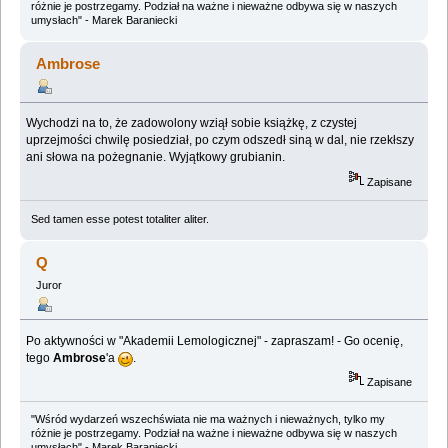
różnie je postrzegamy. Podział na ważne i nieważne odbywa się w naszych
umysłach" - Marek Baraniecki
Ambrose
Wychodzi na to, że zadowolony wziął sobie książkę, z czystej
uprzejmości chwilę posiedział, po czym odszedł siną w dal, nie rzekłszy
ani słowa na pożegnanie. Wyjątkowy grubianin.
Zapisane
Sed tamen esse potest totaliter aliter.
Q
Juror
Po aktywności w "Akademii Lemologicznej" - zapraszam! - Go ocenię,
tego
Ambrose
'a
.
Zapisane
"Wśród wydarzeń wszechświata nie ma ważnych i nieważnych, tylko my
różnie je postrzegamy. Podział na ważne i nieważne odbywa się w naszych
umysłach" - Marek Baraniecki