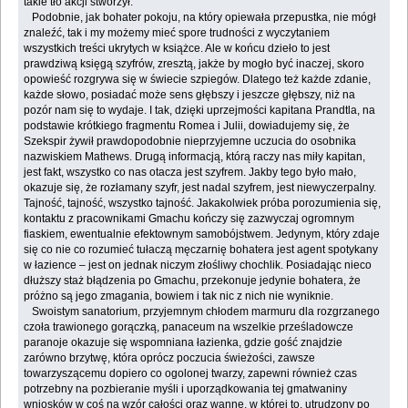
takie tło akcji stworzył.
Podobnie, jak bohater pokoju, na który opiewała przepustka, nie mógł
znaleźć, tak i my możemy mieć spore trudności z wyczytaniem
wszystkich treści ukrytych w książce. Ale w końcu dzieło to jest
prawdziwą księgą szyfrów, zresztą, jakże by mogło być inaczej, skoro
opowieść rozgrywa się w świecie szpiegów. Dlatego też każde zdanie,
każde słowo, posiadać może sens głębszy i jeszcze głębszy, niż na
pozór nam się to wydaje. I tak, dzięki uprzejmości kapitana Prandtla, na
podstawie krótkiego fragmentu Romea i Julii, dowiadujemy się, że
Szekspir żywił prawdopodobnie nieprzyjemne uczucia do osobnika
nazwiskiem Mathews. Drugą informacją, którą raczy nas miły kapitan,
jest fakt, wszystko co nas otacza jest szyfrem. Jakby tego było mało,
okazuje się, że rozłamany szyfr, jest nadal szyfrem, jest niewyczerpalny.
Tajność, tajność, wszystko tajność. Jakakolwiek próba porozumienia się,
kontaktu z pracownikami Gmachu kończy się zazwyczaj ogromnym
fiaskiem, ewentualnie efektownym samobójstwem. Jedynym, który zdaje
się co nie co rozumieć tułaczą męczarnię bohatera jest agent spotykany
w łazience – jest on jednak niczym złośliwy chochlik. Posiadając nieco
dłuższy staż błądzenia po Gmachu, przekonuje jedynie bohatera, że
próżno są jego zmagania, bowiem i tak nic z nich nie wyniknie.
Swoistym sanatorium, przyjemnym chłodem marmuru dla rozgrzanego
czoła trawionego gorączką, panaceum na wszelkie prześladowcze
paranoje okazuje się wspomniana łazienka, gdzie gość znajdzie
zarówno brzytwę, która oprócz poczucia świeżości, zawsze
towarzyszącemu dopiero co ogolonej twarzy, zapewni również czas
potrzebny na pozbieranie myśli i uporządkowania tej gmatwaniny
wniosków w coś na wzór całości oraz wannę, w której to, utrudzony po