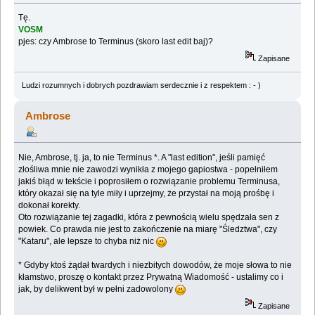
Tę.
VOSM
pjes: czy Ambrose to Terminus (skoro last edit baj)?
Zapisane
Ludzi rozumnych i dobrych pozdrawiam serdecznie i z respektem : - )
Ambrose
Nie, Ambrose, tj. ja, to nie Terminus *. A "last edition", jeśli pamięć
złośliwa mnie nie zawodzi wynikła z mojego gapiostwa - popełniłem
jakiś błąd w tekście i poprosiłem o rozwiązanie problemu Terminusa,
który okazał się na tyle miły i uprzejmy, że przystał na moją prośbę i
dokonał korekty.
Oto rozwiązanie tej zagadki, która z pewnością wielu spędzała sen z
powiek. Co prawda nie jest to zakończenie na miarę "Śledztwa", czy
"Kataru", ale lepsze to chyba niż nic
* Gdyby ktoś żądał twardych i niezbitych dowodów, że moje słowa to nie
kłamstwo, proszę o kontakt przez Prywatną Wiadomość - ustalimy co i
jak, by delikwent był w pełni zadowolony
Zapisane